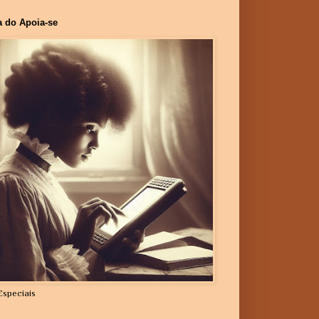
a do Apoia-se
Especiais