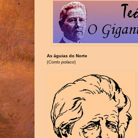
As águias do Norte
(
Conto polaco
)