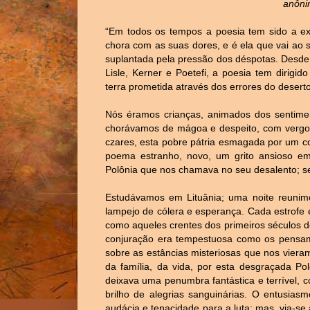
anôni
“Em todos os tempos a poesia tem sido a e
chora com as suas dores, e é ela que vai ao 
suplantada pela pressão dos déspotas. Desde o
Lisle, Kerner e Poetefi, a poesia tem dirigi
terra prometida através dos errores do deserto
Nós éramos crianças, animados dos sentimen
chorávamos de mágoa e despeito, com vergon
czares, esta pobre pátria esmagada por um c
poema estranho, novo, um grito ansioso e
Polônia que nos chamava no seu desalento; se
Estudávamos em Lituânia; uma noite reunim
lampejo de cólera e esperança. Cada estrofe 
como aqueles crentes dos primeiros séculos do
conjuração era tempestuosa como os pensam
sobre as estâncias misteriosas que nos viera
da família, da vida, por esta desgraçada Po
deixava uma penumbra fantástica e terrível,
brilho de alegrias sanguinárias. O entusias
audácia e tenacidade para a luta; mas, via-