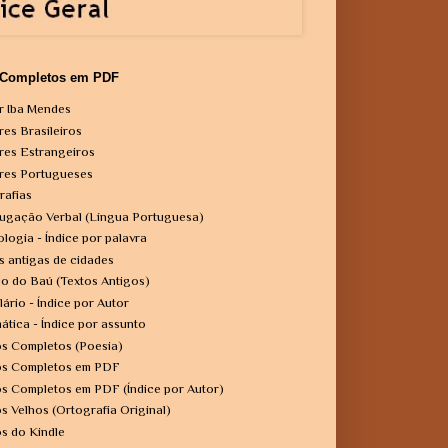
 Completos em PDF
r Iba Mendes
res Brasileiros
res Estrangeiros
res Portugueses
rafias
ugação Verbal (Língua Portuguesa)
ologia - Índice por palavra
s antigas de cidades
o do Baú (Textos Antigos)
lário - Índice por Autor
ática - Índice por assunto
os Completos (Poesia)
os Completos em PDF
os Completos em PDF (Índice por Autor)
os Velhos (Ortografia Original)
os do Kindle