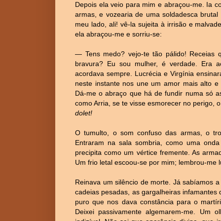
Depois ela veio para mim e abraçou-me. Ia co
armas, e vozearia de uma soldadesca brutal 
meu lado, ali! vê-la sujeita à irrisão e mal
ela abraçou-me e sorriu-se:
— Tens medo? vejo-te tão pálido! Receias 
bravura? Eu sou mulher, é verdade. Era 
acordava sempre. Lucrécia e Virgínia ensina
neste instante nos une um amor mais alto e 
Dá-me o abraço que há de fundir numa só as
como Arria, se te visse esmorecer no perigo, 
dolet!
O tumulto, o som confuso das armas, o tro
Entraram na sala sombria, como uma onda 
precipita como um vértice fremente. As arma
Um frio letal escoou-se por mim; lembrou-me l
Reinava um silêncio de morte. Já sabíamos a
cadeias pesadas, as gargalheiras infamantes 
puro que nos dava constância para o martírio.
Deixei passivamente algemarem-me. Um ol