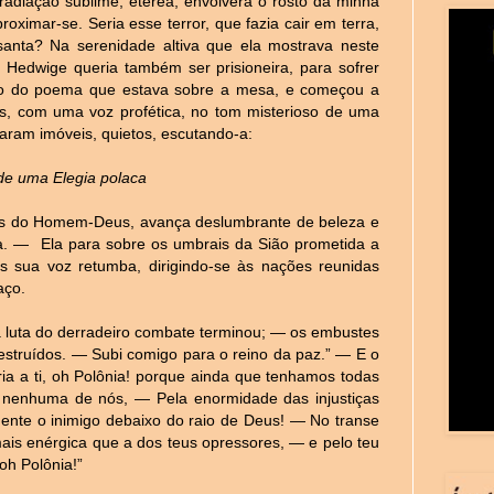
irradiação sublime, etérea, envolvera o rosto da minha
ximar-se. Seria esse terror, que fazia cair em terra,
anta? Na serenidade altiva que ela mostrava neste
; Hedwige queria também ser prisioneira, para sofrer
ão do poema que estava sobre a mesa, e começou a
as, com uma voz profética, no tom misterioso de uma
icaram imóveis, quietos, escutando-a:
e uma Elegia polaca
rás do Homem-Deus, avança deslumbrante de beleza e
ia. —
Ela para sobre os umbrais da Sião prometida a
s sua voz retumba, dirigindo-se às nações reunidas
aço.
ma luta do derradeiro combate terminou; — os embustes
destruídos. — Subi comigo para o reino da paz.” — E o
ia a ti, oh Polônia! porque ainda que tenhamos todas
e nenhuma de nós, — Pela enormidade das injustiças
ente o inimigo debaixo do raio de Deus! — No transe
mais enérgica que a dos teus opressores, — e pelo teu
 oh Polônia!”