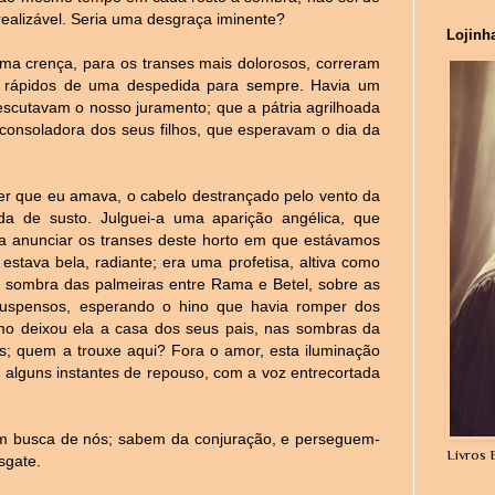
ealizável. Seria uma desgraça iminente?
Lojinh
 crença, para os transes mais dolorosos, correram
s rápidos de uma despedida para sempre. Havia um
 escutavam o nosso juramento; que a pátria agrilhoada
 consoladora dos seus filhos, que esperavam o dia da
er que eu amava, o cabelo destrançado pelo vento da
da de susto. Julguei-a uma aparição angélica, que
, a anunciar os transes deste horto em que estávamos
stava bela, radiante; era uma profetisa, altiva como
 sombra das palmeiras entre Rama e Betel, sobre as
suspensos, esperando o hino que havia romper dos
mo deixou ela a casa dos seus pais, nas sombras da
 quem a trouxe aqui? Fora o amor, esta iluminação
e alguns instantes de repouso, com a voz entrecortada
m busca de nós; sabem da conjuração, e perseguem-
Livros 
sgate.