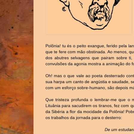
Polônia! tu és o peito exangue, ferido pela l
que te fere com mão obstinada. Ao menos, qu
dos abutres selvagens que pairam sobre ti
convulsões da agonia mostra a animação do fo
Oh! mas o que vale ao poeta desterrado cont
sua harpa um canto de angústia e saudade, se
com um esforço sobre-humano, são depois má
Que tristeza profunda o lembrar-me que 
Lituânia para sacudirem os tiranos, fez com 
da Sibéria a flor da mocidade da Polônia! Pob
os trabalhos da jornada para o desterro:
De um estudant