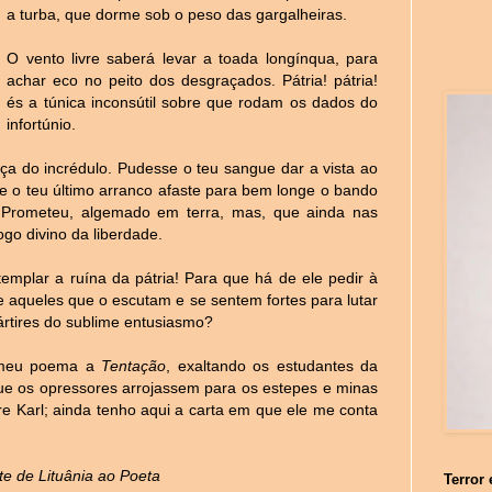
a turba, que dorme sob o peso das gargalheiras.
O vento livre saberá levar a toada longínqua, para
achar eco no peito dos desgraçados. Pátria! pátria!
és a túnica inconsútil sobre que rodam os dados do
infortúnio.
ança do incrédulo. Pudesse o teu sangue dar a vista ao
e o teu último arranco afaste para bem longe o bando
, Prometeu, algemado em terra, mas, que ainda nas
go divino da liberdade.
emplar a ruína da pátria! Para que há de ele pedir à
 aqueles que o escutam e se sentem fortes para lutar
rtires do sublime entusiasmo?
o meu poema a
Tentação
, exaltando os estudantes da
que os opressores arrojassem para os estepes e minas
re Karl; ainda tenho aqui a carta em que ele me conta
e de Lituânia ao Poeta
Terror 