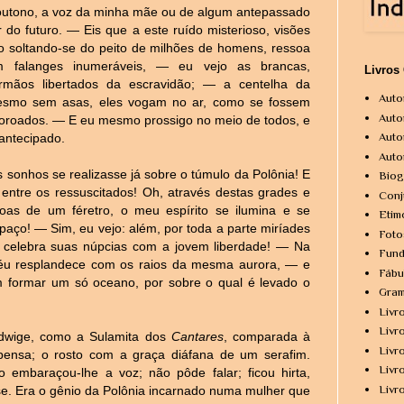
outono, a voz da minha mãe ou de algum antepassado
 do futuro. — Eis que a este ruído misterioso, visões
 soltando-se do peito de milhões de homens, ressoa
falanges inumeráveis, — eu vejo as brancas,
Livros
irmãos libertados da escravidão; — a centelha da
Auto
Mesmo sem asas, eles vogam no ar, como se fossem
Auto
oroados. — E eu mesmo prossigo no meio de todos, e
Auto
antecipado.
Auto
 sonhos se realizasse já sobre o túmulo da Polônia! E
Biog
 entre os ressuscitados! Oh, através destas grades e
Conj
s de um féretro, o meu espírito se ilumina e se
Etim
aço! — Sim, eu vejo: além, por toda a parte miríades
Foto
 celebra suas núpcias com a jovem liberdade! — Na
Fund
céu resplandece com os raios da mesma aurora, — e
Fábu
m formar um só oceano, por sobre o qual é levado o
Gram
Livr
Livr
edwige, como a Sulamita dos
Cantares
, comparada à
Livr
spensa; o rosto com a graça diáfana de um serafim.
Livr
embaraçou-lhe a voz; não pôde falar; ficou hirta,
Livr
ase. Era o gênio da Polônia incarnado numa mulher que