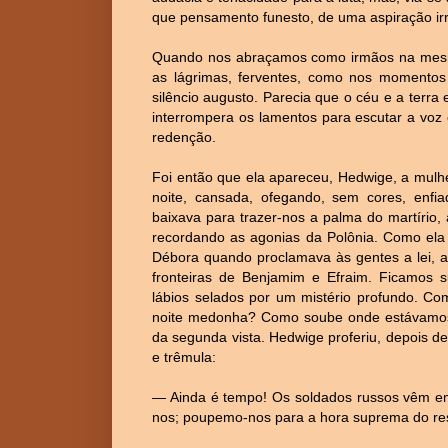
que pensamento funesto, de uma aspiração irr
Quando nos abraçamos como irmãos na mesma
as lágrimas, ferventes, como nos momento
silêncio augusto. Parecia que o céu e a terra
interrompera os lamentos para escutar a voz
redenção.
Foi então que ela apareceu, Hedwige, a mulh
noite, cansada, ofegando, sem cores, enfia
baixava para trazer-nos a palma do martírio
recordando as agonias da Polônia. Como ela e
Débora quando proclamava às gentes a lei, a
fronteiras de Benjamim e Efraim. Ficamos 
lábios selados por um mistério profundo. Co
noite medonha? Como soube onde estávamos;
da segunda vista. Hedwige proferiu, depois d
e trêmula:
— Ainda é tempo! Os soldados russos vêm e
nos; poupemo-nos para a hora suprema do re