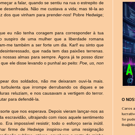
meçar a falar, quando se sentiu na rua o estrepito de
e desenfreada. Não me custava a vida; mas tê-la ao
vadez dos que vinham para prender-nos! Pobre Hedwige;
que eu não tenha coragem para corresponder à tua
ao suspiro de uma mulher que a liberdade romana
ram-me também a ser forte um dia. Karl! eu sinto que
desinteressado, que nada tem das paixões terrenas.
 nossas almas para sempre. Agora já te posso dizer
o que ele disse levando o punhal ao peito:
Poe, us, non
pear dos soldados, não me deixaram ouvi-la mais.
turbulenta que irrompe derrubando os diques e se
duras reluziam, e nos causavam a vertigem do terror.
utar para defendê-la.
O NOS
Caros a
 sorte que nos esperava. Depois vieram lançar-nos as
lucrati
da escravidão, ultrajando com risos aquele sentimento
Se pude
 Era impossível resistir; todo o esforço seria inútil.
iba@ib
har firme de Hedwige inspirou-me uma resignação