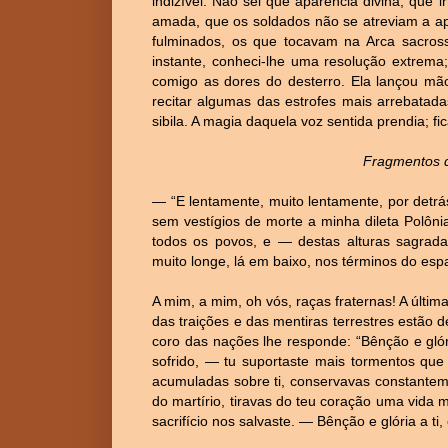
indizível. Não sei que aparência divina, que 
amada, que os soldados não se atreviam a apro
fulminados, os que tocavam na Arca sacross
instante, conheci-lhe uma resolução extrema
comigo as dores do desterro. Ela lançou m
recitar algumas das estrofes mais arrebatad
sibila. A magia daquela voz sentida prendia; f
Fragmentos d
— “E lentamente, muito lentamente, por det
sem vestígios de morte a minha dileta Polôn
todos os povos, e — destas alturas sagrada
muito longe, lá em baixo, nos términos do esp
A mim, a mim, oh vós, raças fraternas! A últi
das traições e das mentiras terrestres estão 
coro das nações lhe responde: “Bênção e glór
sofrido, — tu suportaste mais tormentos qu
acumuladas sobre ti, conservavas constantem
do martírio, tiravas do teu coração uma vida 
sacrifício nos salvaste. — Bênção e glória a ti,