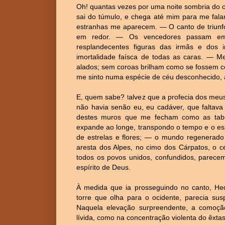
Oh! quantas vezes por uma noite sombria do 
sai do túmulo, e chega até mim para me falar
estranhas me aparecem. — O canto de triunfo
em redor. — Os vencedores passam em 
resplandecentes figuras das irmãs e dos 
imortalidade faísca de todas as caras. — 
alados; sem coroas brilham como se fossem c
me sinto numa espécie de céu desconhecido, 
E, quem sabe? talvez que a profecia dos meus
não havia senão eu, eu cadáver, que faltava
destes muros que me fecham como as taboa
expande ao longe, transpondo o tempo e o esp
de estrelas e flores; — o mundo regenerado
aresta dos Alpes, no cimo dos Cárpatos, o 
todos os povos unidos, confundidos, parece
espírito de Deus.
À medida que ia prosseguindo no canto, H
torre que olha para o ocidente, parecia su
Naquela elevação surpreendente, a comoção 
lívida, como na concentração violenta do êxt