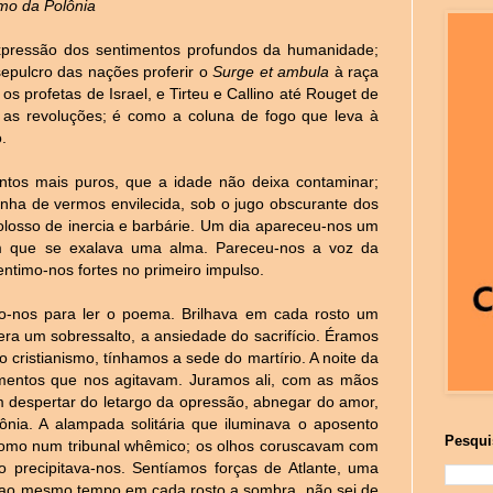
mo da Polônia
xpressão dos sentimentos profundos da humanidade;
sepulcro das nações proferir o
Surge et ambula
à raça
s profetas de Israel, e Tirteu e Callino até Rouget de
do as revoluções; é como a coluna de fogo que leva à
.
tos mais puros, que a idade não deixa contaminar;
ha de vermos envilecida, sob o jugo obscurante dos
olosso de inercia e barbárie. Um dia apareceu-nos um
m que se exalava uma alma. Pareceu-nos a voz da
ntimo-nos fortes no primeiro impulso.
o-nos para ler o poema. Brilhava em cada rosto um
era um sobressalto, a ansiedade do sacrifício. Éramos
 cristianismo, tínhamos a sede do martírio. A noite da
entos que nos agitavam. Juramos ali, com as mãos
m despertar do letargo da opressão, abnegar do amor,
lônia. A alampada solitária que iluminava o aposento
Pesqui
 como num tribunal whêmico; os olhos coruscavam com
mo precipitava-nos. Sentíamos forças de Atlante, uma
se ao mesmo tempo em cada rosto a sombra, não sei de