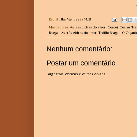
Escrito
Iba Mendes
às
14:31
Marcadores:
As três cidras do amor (Conto)
,
Contos Tra
Braga - As três cidras do amor
,
Teófilo Braga - O Gigan
Nenhum comentário:
Postar um comentário
Sugestão, críticas e outras coisas...