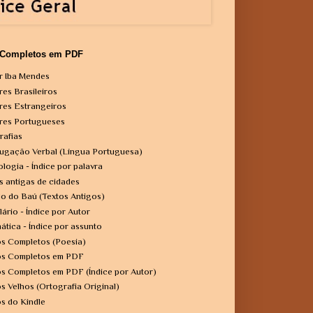
 Completos em PDF
r Iba Mendes
res Brasileiros
res Estrangeiros
res Portugueses
rafias
ugação Verbal (Língua Portuguesa)
ologia - Índice por palavra
s antigas de cidades
o do Baú (Textos Antigos)
lário - Índice por Autor
ática - Índice por assunto
os Completos (Poesia)
os Completos em PDF
os Completos em PDF (Índice por Autor)
os Velhos (Ortografia Original)
os do Kindle