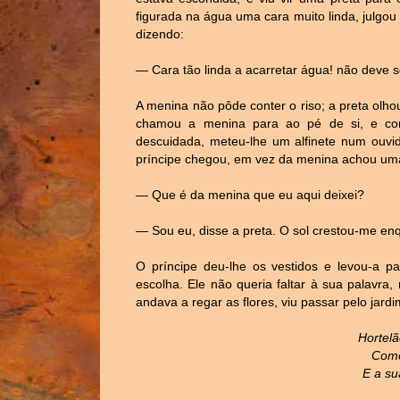
figurada na água uma cara muito linda, julgou
dizendo:
— Cara tão linda a acarretar água! não deve s
A menina não pôde conter o riso; a preta olho
chamou a menina para ao pé de si, e co
descuidada, meteu-lhe um alfinete num ouv
príncipe chegou, em vez da menina achou uma 
— Que é da menina que eu aqui deixei?
— Sou eu, disse a preta. O sol crestou-me enq
O príncipe deu-lhe os vestidos e levou-a p
escolha. Ele não queria faltar à sua palavra
andava a regar as flores, viu passar pelo jar
Hortelã
Como
E a su