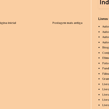
Livros
ágina inicial
Postagem mais antiga
Auto
Auto
Auto
Auto
Biog
Conj
Etim
Foto
Fund
Fábu
Gram
Livr
Livr
Livr
Livr
Livr