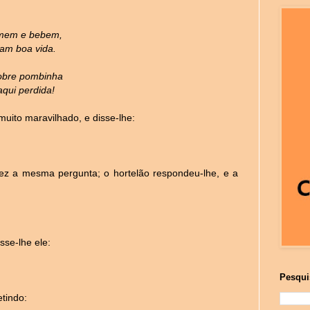
em e bebem,
vam boa vida.
obre pombinha
aqui perdida!
 muito maravilhado, e disse-lhe:
ez a mesma pergunta; o hortelão respondeu-lhe, e a
sse-lhe ele:
Pesqui
tindo: