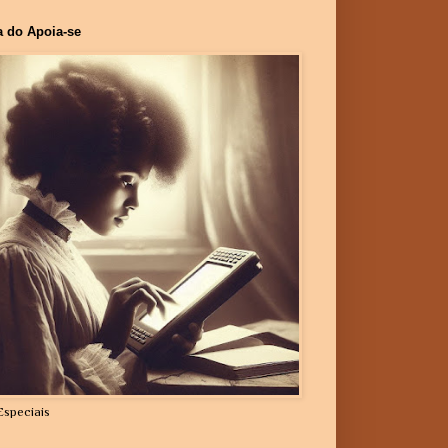
a do Apoia-se
Especiais