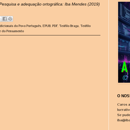
Pesquisa e adequação ortográfica: Iba Mendes (2019)
dicionais do Povo Português
,
EPUB
,
PDF
,
Teófilo Braga
,
Teófilo
te do Pensamento
O NOS
Caros a
lucrati
Se pude
iba@ib