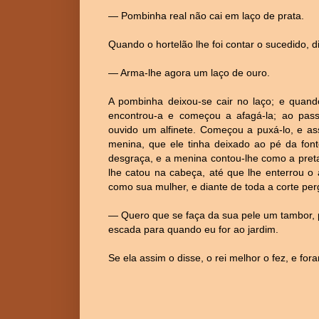
— Pombinha real não cai em laço de prata.
Quando o hortelão lhe foi contar o sucedido, di
— Arma-lhe agora um laço de ouro.
A pombinha deixou-se cair no laço; e quando
encontrou-a e começou a afagá-la; ao pas
ouvido um alfinete. Começou a puxá-lo, e as
menina, que ele tinha deixado ao pé da font
desgraça, e a menina contou-lhe como a preta
lhe catou na cabeça, até que lhe enterrou o a
como sua mulher, e diante de toda a corte per
— Quero que se faça da sua pele um tambor, 
escada para quando eu for ao jardim.
Se ela assim o disse, o rei melhor o fez, e for