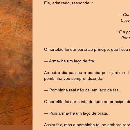
Ele, admirado, respondeu:
— Com
E le
“E a p
Por 
O hortelão foi dar parte ao príncipe, que ficou
— Arma-lhe um laço de fita.
Ao outro dia passou a pomba pelo jardim e f
pombinha vou sempre, dizendo:
— Pombinha real não cai em laço de fita.
O hortelão foi dar conta de tudo ao príncipe; di
— Pois arma-lhe um laço de prata.
Assim fez, mas a pombinha foi-se embora repe