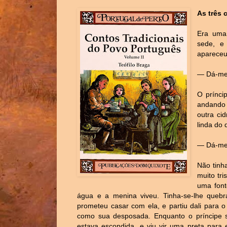
As três 
Era uma 
sede, e 
apareceu
— Dá-me 
O prínci
andando 
outra ci
linda do 
— Dá-me 
Não tinh
muito tri
uma fonte
água e a menina viveu. Tinha-se-lhe quebr
prometeu casar com ela, e partiu dali para o 
como sua desposada. Enquanto o príncipe 
estava escondida, e viu vir uma preta para