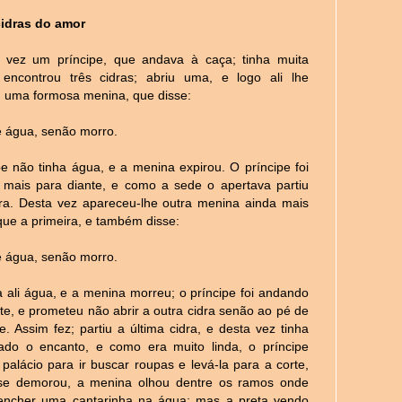
cidras do amor
vez um príncipe, que andava à caça; tinha muita
encontrou três cidras; abriu uma, e logo ali lhe
 uma formosa menina, que disse:
água, senão morro.
pe não tinha água, e a menina expirou. O príncipe foi
mais para diante, e como a sede o apertava partiu
dra. Desta vez apareceu-lhe outra menina ainda mais
que a primeira, e também disse:
água, senão morro.
a ali água, e a menina morreu; o príncipe foi andando
ste, e prometeu não abrir a outra cidra senão ao pé de
. Assim fez; partiu a última cidra, e desta vez tinha
ado o encanto, e como era muito linda, o príncipe
palácio para ir buscar roupas e levá-la para a corte,
se demorou, a menina olhou dentre os ramos onde
 encher uma cantarinha na água; mas a preta vendo