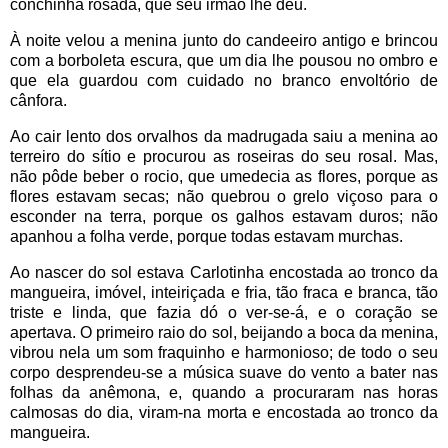
conchinha rosada, que seu irmão lhe deu.
À noite velou a menina junto do candeeiro antigo e brincou
com a borboleta escura, que um dia lhe pousou no ombro e
que ela guardou com cuidado no branco envoltório de
cânfora.
Ao cair lento dos orvalhos da madrugada saiu a menina ao
terreiro do sítio e procurou as roseiras do seu rosal. Mas,
não pôde beber o rocio, que umedecia as flores, porque as
flores estavam secas; não quebrou o grelo viçoso para o
esconder na terra, porque os galhos estavam duros; não
apanhou a folha verde, porque todas estavam murchas.
Ao nascer do sol estava Carlotinha encostada ao tronco da
mangueira, imóvel, inteiriçada e fria, tão fraca e branca, tão
triste e linda, que fazia dó o ver-se-á, e o coração se
apertava. O primeiro raio do sol, beijando a boca da menina,
vibrou nela um som fraquinho e harmonioso; de todo o seu
corpo desprendeu-se a música suave do vento a bater nas
folhas da anêmona, e, quando a procuraram nas horas
calmosas do dia, viram-na morta e encostada ao tronco da
mangueira.