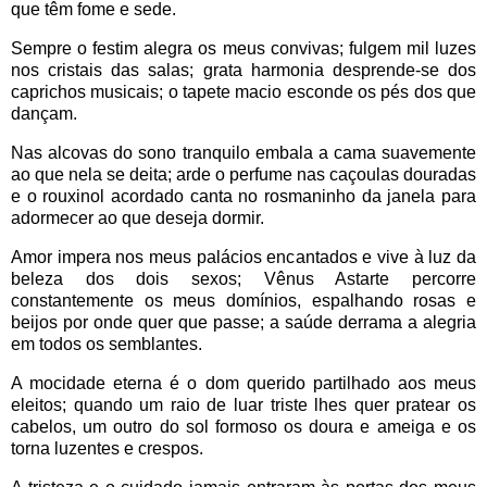
que têm fome e sede.
Sempre o festim alegra os meus convivas; fulgem mil luzes
nos cristais das salas; grata harmonia desprende-se dos
caprichos musicais; o tapete macio esconde os pés dos que
dançam.
Nas alcovas do sono tranquilo embala a cama suavemente
ao que nela se deita; arde o perfume nas caçoulas douradas
e o rouxinol acordado canta no rosmaninho da janela para
adormecer ao que deseja dormir.
Amor impera nos meus palácios encantados e vive à luz da
beleza dos dois sexos; Vênus Astarte percorre
constantemente os meus domínios, espalhando rosas e
beijos por onde quer que passe; a saúde derrama a alegria
em todos os semblantes.
A mocidade eterna é o dom querido partilhado aos meus
eleitos; quando um raio de luar triste lhes quer pratear os
cabelos, um outro do sol formoso os doura e ameiga e os
torna luzentes e crespos.