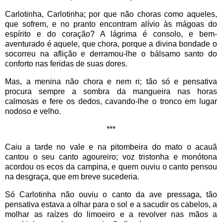
Carlotinha, Carlotinha; por que não choras como aqueles,
que sofrem, e no pranto encontram alívio às mágoas do
espírito e do coração? A lágrima é consolo, e bem-
aventurado é aquele, que chora, porque a divina bondade o
socorreu na aflição e derramou-lhe o bálsamo santo do
conforto nas feridas de suas dores.
Mas, a menina não chora e nem ri; tão só e pensativa
procura sempre a sombra da mangueira nas horas
calmosas e fere os dedos, cavando-lhe o tronco em lugar
nodoso e velho.
***
Caiu a tarde no vale e na pitombeira do mato o acauã
cantou o seu canto agoureiro; voz tristonha e monótona
acordou os ecos da campina, e quem ouviu o canto pensou
na desgraça, que em breve sucederia.
Só Carlotinha não ouviu o canto da ave pressaga, tão
pensativa estava a olhar para o sol e a sacudir os cabelos, a
molhar as raízes do limoeiro e a revolver nas mãos a