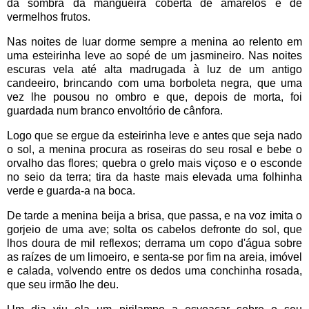
da sombra da mangueira coberta de amarelos e de
vermelhos frutos.
Nas noites de luar dorme sempre a menina ao relento em
uma esteirinha leve ao sopé de um jasmineiro. Nas noites
escuras vela até alta madrugada à luz de um antigo
candeeiro, brincando com uma borboleta negra, que uma
vez lhe pousou no ombro e que, depois de morta, foi
guardada num branco envoltório de cânfora.
Logo que se ergue da esteirinha leve e antes que seja nado
o sol, a menina procura as roseiras do seu rosal e bebe o
orvalho das flores; quebra o grelo mais viçoso e o esconde
no seio da terra; tira da haste mais elevada uma folhinha
verde e guarda-a na boca.
De tarde a menina beija a brisa, que passa, e na voz imita o
gorjeio de uma ave; solta os cabelos defronte do sol, que
lhos doura de mil reflexos; derrama um copo d'água sobre
as raízes de um limoeiro, e senta-se por fim na areia, imóvel
e calada, volvendo entre os dedos uma conchinha rosada,
que seu irmão lhe deu.