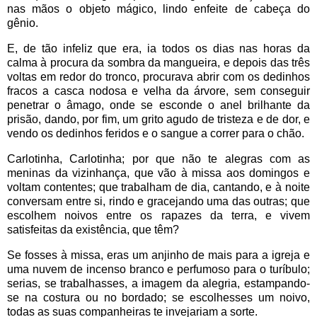
nas mãos o objeto mágico, lindo enfeite de cabeça do
gênio.
E, de tão infeliz que era, ia todos os dias nas horas da
calma à procura da sombra da mangueira, e depois das três
voltas em redor do tronco, procurava abrir com os dedinhos
fracos a casca nodosa e velha da árvore, sem conseguir
penetrar o âmago, onde se esconde o anel brilhante da
prisão, dando, por fim, um grito agudo de tristeza e de dor, e
vendo os dedinhos feridos e o sangue a correr para o chão.
Carlotinha, Carlotinha; por que não te alegras com as
meninas da vizinhança, que vão à missa aos domingos e
voltam contentes; que trabalham de dia, cantando, e à noite
conversam entre si, rindo e gracejando uma das outras; que
escolhem noivos entre os rapazes da terra, e vivem
satisfeitas da existência, que têm?
Se fosses à missa, eras um anjinho de mais para a igreja e
uma nuvem de incenso branco e perfumoso para o turíbulo;
serias, se trabalhasses, a imagem da alegria, estampando-
se na costura ou no bordado; se escolhesses um noivo,
todas as suas companheiras te invejariam a sorte.