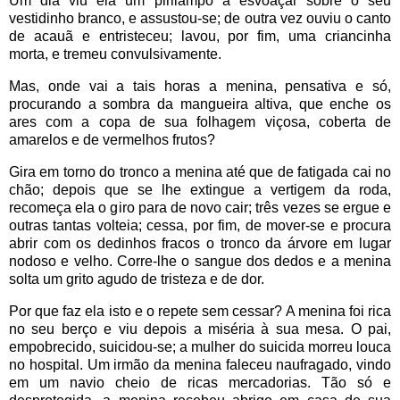
Um dia viu ela um pirilampo a esvoaçar sobre o seu
vestidinho branco, e assustou-se; de outra vez ouviu o canto
de acauã e entristeceu; lavou, por fim, uma criancinha
morta, e tremeu convulsivamente.
Mas, onde vai a tais horas a menina, pensativa e só,
procurando a sombra da mangueira altiva, que enche os
ares com a copa de sua folhagem viçosa, coberta de
amarelos e de vermelhos frutos?
Gira em torno do tronco a menina até que de fatigada cai no
chão; depois que se lhe extingue a vertigem da roda,
recomeça ela o giro para de novo cair; três vezes se ergue e
outras tantas volteia; cessa, por fim, de mover-se e procura
abrir com os dedinhos fracos o tronco da árvore em lugar
nodoso e velho. Corre-lhe o sangue dos dedos e a menina
solta um grito agudo de tristeza e de dor.
Por que faz ela isto e o repete sem cessar? A menina foi rica
no seu berço e viu depois a miséria à sua mesa. O pai,
empobrecido, suicidou-se; a mulher do suicida morreu louca
no hospital. Um irmão da menina faleceu naufragado, vindo
em um navio cheio de ricas mercadorias. Tão só e