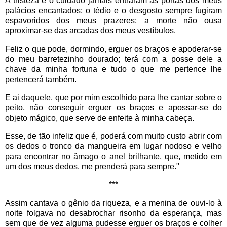
A tristeza e o cuidado jamais entraram às portas dos meus
palácios encantados; o tédio e o desgosto sempre fugiram
espavoridos dos meus prazeres; a morte não ousa
aproximar-se das arcadas dos meus vestíbulos.
Feliz o que pode, dormindo, erguer os braços e apoderar-se
do meu barretezinho dourado; terá com a posse dele a
chave da minha fortuna e tudo o que me pertence lhe
pertencerá também.
E ai daquele, que por mim escolhido para lhe cantar sobre o
peito, não conseguir erguer os braços e apossar-se do
objeto mágico, que serve de enfeite à minha cabeça.
Esse, de tão infeliz que é, poderá com muito custo abrir com
os dedos o tronco da mangueira em lugar nodoso e velho
para encontrar no âmago o anel brilhante, que, metido em
um dos meus dedos, me prenderá para sempre."
***
Assim cantava o gênio da riqueza, e a menina de ouvi-lo à
noite folgava no desabrochar risonho da esperança, mas
sem que de vez alguma pudesse erguer os braços e colher