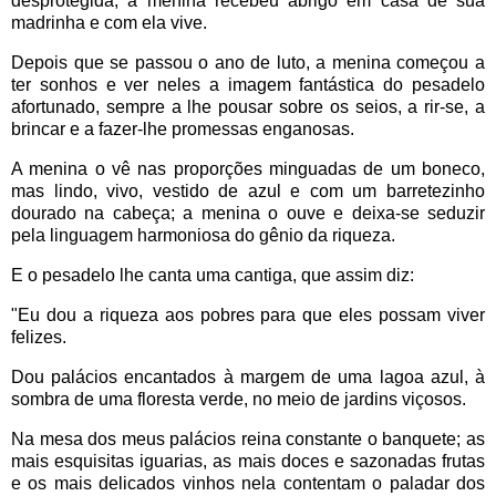
desprotegida, a menina recebeu abrigo em casa de sua
madrinha e com ela vive.
Depois que se passou o ano de luto, a menina começou a
ter sonhos e ver neles a imagem fantástica do pesadelo
afortunado, sempre a lhe pousar sobre os seios, a rir-se, a
brincar e a fazer-lhe promessas enganosas.
A menina o vê nas proporções minguadas de um boneco,
mas lindo, vivo, vestido de azul e com um barretezinho
dourado na cabeça; a menina o ouve e deixa-se seduzir
pela linguagem harmoniosa do gênio da riqueza.
E o pesadelo lhe canta uma cantiga, que assim diz:
"Eu dou a riqueza aos pobres para que eles possam viver
felizes.
Dou palácios encantados à margem de uma lagoa azul, à
sombra de uma floresta verde, no meio de jardins viçosos.
Na mesa dos meus palácios reina constante o banquete; as
mais esquisitas iguarias, as mais doces e sazonadas frutas
e os mais delicados vinhos nela contentam o paladar dos