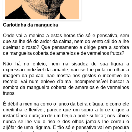
Carlotinha da mangueira
Onde vai a menina a estas horas tão só e pensativa, sem
que se lhe dê do ardor da calma, nem do vento cálido a lhe
queimar o rosto? Que pensamento a dirige para a sombra
da mangueira coberta de amarelos e de vermelhos frutos?
Não há no enleio, nem na sisudez de sua figura a
expressão indizível da amante; não se lhe pinta no olhar a
imagem da paixão; não mostra nos gestos o incentivo do
recreio; vai num enlevo d'alma incompreensível buscar a
sombra da mangueira coberta de amarelos e de vermelhos
frutos.
É débil a menina como o junco da beira d'água, e como ele
direitinha e flexível; parece que um sopro a torce e que a
instantânea duração de um beijo a pode sufocar; nos lábios
nunca se lhe viu o riso e dos olhos jamais lhe correu o
aljôfar de uma lágrima. E tão só e pensativa vai em procura