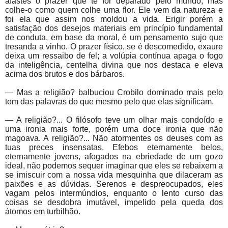
afastes o prazer que te for deparado pelo mundo; mas
colhe-o como quem colhe uma flor. Ele vem da natureza e
foi ela que assim nos moldou a vida. Erigir porém a
satisfação dos desejos materiais em princípio fundamental
de conduta, em base da moral, é um pensamento sujo que
tresanda a vinho. O prazer físico, se é descomedido, exaure
deixa um ressaibo de fel; a volúpia contínua apaga o fogo
da inteligência, centelha divina que nos destaca e eleva
acima dos brutos e dos bárbaros.
— Mas a religião? balbuciou Crobilo dominado mais pelo
tom das palavras do que mesmo pelo que elas significam.
— A religião?... O filósofo teve um olhar mais condoído e
uma ironia mais forte, porém uma doce ironia que não
magoava. A religião?... Não atormentes os deuses com as
tuas preces insensatas. Efebos eternamente belos,
eternamente jovens, afogados na ebriedade de um gozo
ideal, não podemos sequer imaginar que eles se rebaixem a
se imiscuir com a nossa vida mesquinha que dilaceram as
paixões e as dúvidas. Serenos e despreocupados, eles
vagam pelos intermúndios, enquanto o lento curso das
coisas se desdobra imutável, impelido pela queda dos
átomos em turbilhão.