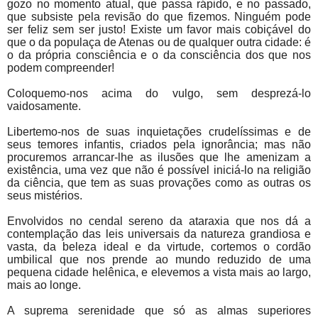
gozo no momento atual, que passa rápido, e no passado,
que subsiste pela revisão do que fizemos. Ninguém pode
ser feliz sem ser justo! Existe um favor mais cobiçável do
que o da populaça de Atenas ou de qualquer outra cidade: é
o da própria consciência e o da consciência dos que nos
podem compreender!
Coloquemo-nos acima do vulgo, sem desprezá-lo
vaidosamente.
Libertemo-nos de suas inquietações crudelíssimas e de
seus temores infantis, criados pela ignorância; mas não
procuremos arrancar-lhe as ilusões que lhe amenizam a
existência, uma vez que não é possível iniciá-lo na religião
da ciência, que tem as suas provações como as outras os
seus mistérios.
Envolvidos no cendal sereno da ataraxia que nos dá a
contemplação das leis universais da natureza grandiosa e
vasta, da beleza ideal e da virtude, cortemos o cordão
umbilical que nos prende ao mundo reduzido de uma
pequena cidade helênica, e elevemos a vista mais ao largo,
mais ao longe.
A suprema serenidade que só as almas superiores