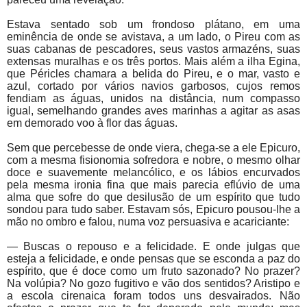
Estava sentado sob um frondoso plátano, em uma
eminência de onde se avistava, a um lado, o Pireu com as
suas cabanas de pescadores, seus vastos armazéns, suas
extensas muralhas e os três portos. Mais além a ilha Egina,
que Péricles chamara a belida do Pireu, e o mar, vasto e
azul, cortado por vários navios garbosos, cujos remos
fendiam as águas, unidos na distância, num compasso
igual, semelhando grandes aves marinhas a agitar as asas
em demorado voo à flor das águas.
Sem que percebesse de onde viera, chega-se a ele Epicuro,
com a mesma fisionomia sofredora e nobre, o mesmo olhar
doce e suavemente melancólico, e os lábios encurvados
pela mesma ironia fina que mais parecia eflúvio de uma
alma que sofre do que desilusão de um espírito que tudo
sondou para tudo saber. Estavam sós, Epicuro pousou-lhe a
mão no ombro e falou, numa voz persuasiva e acariciante:
— Buscas o repouso e a felicidade. E onde julgas que
esteja a felicidade, e onde pensas que se esconda a paz do
espírito, que é doce como um fruto sazonado? No prazer?
Na volúpia? No gozo fugitivo e vão dos sentidos? Aristipo e
a escola cirenaica foram todos uns desvairados. Não