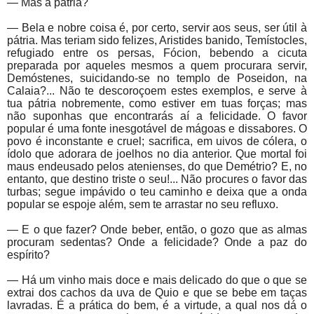
— Mas a pátria?
— Bela e nobre coisa é, por certo, servir aos seus, ser útil à
pátria. Mas teriam sido felizes, Aristides banido, Temístocles,
refugiado entre os persas, Fócion, bebendo a cicuta
preparada por aqueles mesmos a quem procurara servir,
Demóstenes, suicidando-se no templo de Poseidon, na
Calaia?... Não te descoroçoem estes exemplos, e serve à
tua pátria nobremente, como estiver em tuas forças; mas
não suponhas que encontrarás aí a felicidade. O favor
popular é uma fonte inesgotável de mágoas e dissabores. O
povo é inconstante e cruel; sacrifica, em uivos de cólera, o
ídolo que adorara de joelhos no dia anterior. Que mortal foi
maus endeusado pelos atenienses, do que Demétrio? E, no
entanto, que destino triste o seu!... Não procures o favor das
turbas; segue impávido o teu caminho e deixa que a onda
popular se espoje além, sem te arrastar no seu refluxo.
— E o que fazer? Onde beber, então, o gozo que as almas
procuram sedentas? Onde a felicidade? Onde a paz do
espírito?
— Há um vinho mais doce e mais delicado do que o que se
extrai dos cachos da uva de Quio e que se bebe em taças
lavradas. É a prática do bem, é a virtude, a qual nos dá o