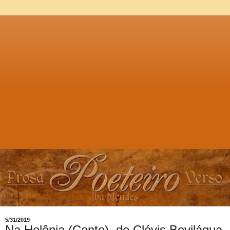
5/31/2019
Na Helênia (Conto), de Clóvis Beviláqua