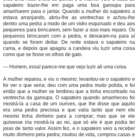
sapateiro trazer-lhe em paga uma boa garoupa para
amanharem para o jantar. Quando a mulher do sapateiro a
estava arranjando, abriu-lhe as ventrechas e achou-lhe
dentro uma pedra a modo de um vidro esquinado e deu aos
pequenos para brincarem, sem fazer a isso mais reparo. Os
pequenos brincaram com a pedra, e deixaram-na para aí
quando se foram deitar. De noite estava o sapateiro na
cama, e depois que apagou a candeia viu luzir uma coisa
como que se fosse os olhos de gato.
— Homem, essa! parece-me que vejo luzir ali uma coisa.
A mulher reparou, e viu o mesmo; levantou-se o sapateiro e
foi ver o que seria; deu com uma pedra muito polida, e foi
então que a mulher se lembrou que a tinha encontrado na
ventrecha da garoupa. O sapateiro quando amanheceu foi
mostrá-la a casa de um ourives, que lhe disse que aquilo
era uma pedra preciosa e que valia tanto que nem ele
mesmo tinha dinheiro para a comprar; mas que se ele
quisesse iria mostrá-la ao rei, que só ele é que podia ter
joias de tanto valor. Assim fez, e o sapateiro veio a receber
muito dinheiro pela pedra; mudou de vida, comprou casas e