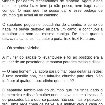
vinham por dentro recheadinhos de dinheiro. Agora ainda
que lhe queira fazer bem já não posso, nem trago nada
comigo. O mais que lhe posso dar é esse pedaço de
chumbo que achei ali no caminho.
O sapateiro pegou no bocadinho de chumbo, e como de
nada lhe servia deitou-o ali para um canto, e continuou a
trabalhar ao som da mesma cantiga. De noite quando
estava na cama, sentiu bater à porta: truz, truz! Falaram:
— Oh senhora vizinha!
A mulher do sapateiro levantou-se e foi ao postigo; era a
mulher de um pescador que morava paredes meias e disse:
— O meu homem vai agora para o mar, para deitar as redes;
é uma ocasião boa, mas falta-lhe chumbo para elas. Não
terá por aí qualquer bocadinho que me dê?
O sapateiro lembrou-se do chumbo que lhe tinha dado o
homem rico e disse à mulher onde estava, e que o levasse à
do pescador. Lá o que se passou não sei, mas o pescador
tirou uma rede cheia de peixe, e a mulher veio a casa do