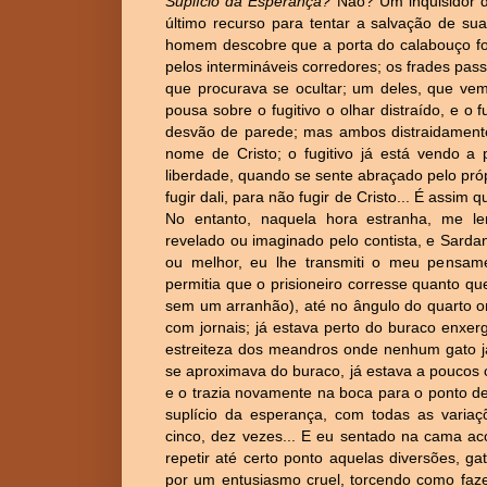
Suplício da Esperança?
Não? Um inquisidor d
último recurso para tentar a salvação de su
homem descobre que a porta do calabouço foi
pelos intermináveis corredores; os frades pa
que procurava se ocultar; um deles, que vem
pousa sobre o fugitivo o olhar distraído, e o 
desvão de parede; mas ambos distraidamente 
nome de Cristo; o fugitivo já está vendo a 
liberdade, quando se sente abraçado pelo própr
fugir dali, para não fugir de Cristo... É assim
No entanto, naquela hora estranha, me lem
revelado ou imaginado pelo contista, e Sard
ou melhor, eu lhe transmiti o meu pensam
permitia que o prisioneiro corresse quanto qu
sem um arranhão), até no ângulo do quarto o
com jornais; já estava perto do buraco enxer
estreiteza dos meandros onde nenhum gato jam
se aproximava do buraco, já estava a poucos 
e o trazia novamente na boca para o ponto de 
suplício da esperança, com todas as variaç
cinco, dez vezes... E eu sentado na cama 
repetir até certo ponto aquelas diversões, 
por um entusiasmo cruel, torcendo como faze