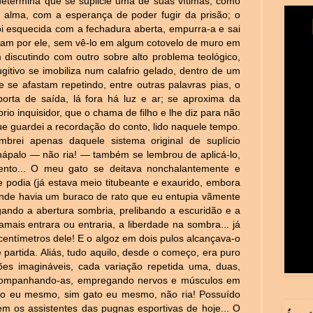
etermina que se suplicie uma de suas vítimas, como
a alma, com a esperança de poder fugir da prisão; o
 esquecida com a fechadura aberta, empurra-a e sai
ssam por ele, sem vê-lo em algum cotovelo de muro em
 discutindo com outro sobre alto problema teológico,
fugitivo se imobiliza num calafrio gelado, dentro de um
se afastam repetindo, entre outras palavras pias, o
porta de saída, lá fora há luz e ar; se aproxima da
io inquisidor, que o chama de filho e lhe diz para não
 que guardei a recordação do conto, lido naquele tempo.
brei apenas daquele sistema original de suplício
anápalo — não ria! — também se lembrou de aplicá-lo,
ento... O meu gato se deitava nonchalantemente e
e podia (já estava meio titubeante e exaurido, embora
nde havia um buraco de rato que eu entupia vãmente
gando a abertura sombria, prelibando a escuridão e a
ais entrara ou entraria, a liberdade na sombra... já
centímetros dele! E o algoz em dois pulos alcançava-o
partida. Aliás, tudo aquilo, desde o começo, era puro
ões imagináveis, cada variação repetida uma, duas,
acompanhando-as, empregando nervos e músculos em
gato eu mesmo, sim gato eu mesmo, não ria! Possuído
m os assistentes das pugnas esportivas de hoje... O