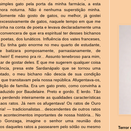
simples gato pela porta da minha farmácia, a esta
hora noturna. Não é nenhuma superstição minha.
Somente não gosto de gatos, ou melhor, já gostei
excessivamente de gatos, naquele tempo em que me
tinha na conta de poeta e levava declaradamente uma
e convencera de que era espiritual ter desses bichanos
oetas, dos lunáticos. Influência dos vates franceses,
. Eu tinha gato enorme no meu quarto de estudante,
ue batizara pomposamente, parnasianamente, de
hein! E mesmo pra rir... Assunto tenebroso para mim,
xar de gostar deles. E que me sugerem qualquer coisa
ência, presa este Sardanápalo que se tornou uma
ntado, o meu bichano não descia de sua condição
 que transitavam pela nossa república. Afugentava-os,
adição de família. Era um gato preto, como convinha a
traduzido por Baudelaire. Preto e gordo. E
lerdo. Tão
a perdendo inteiramente as qualidades características
aos ratos. Já nem os afugentava! Os ratos de Ouro
a! — tradicionalistas... descendentes de outros ratos
acontecimentos importantes de nossa história... No
o Gonzaga, imagine o senhor uma reunião dos
dos daqueles ratos a passearem pelo sótão ou mesmo
Terror 