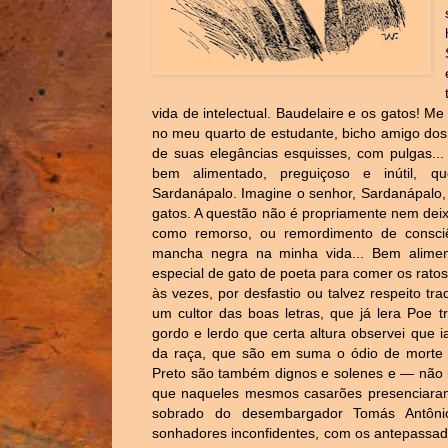
vida de intelectual. Baudelaire e os gatos! M
no meu quarto de estudante, bicho amigo dos p
de suas elegâncias esquisses, com pulgas..
bem alimentado, preguiçoso e inútil, q
Sardanápalo. Imagine o senhor, Sardanápalo, 
gatos. A questão não é propriamente nem dei
como remorso, ou remordimento de consci
mancha negra na minha vida... Bem alime
especial de gato de poeta para comer os ratos
às vezes, por desfastio ou talvez respeito tr
um cultor das boas letras, que já lera Poe 
gordo e lerdo que certa altura observei que i
da raça, que são em suma o ódio de morte 
Preto são também dignos e solenes e — não ri
que naqueles mesmos casarões presenciaram 
sobrado do desembargador Tomás Antôni
sonhadores inconfidentes, com os antepassa