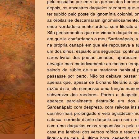
pelo assoalho por entre as pernas dos homen
depois, os ancestres daqueles roedores que e
ter subido pelo poste da ignomínia colonial,
as órbitas se descarnaram ignominiosamente,
onde verdadeiramente ardera sem literatura,
São pensamentos que me vinham daquela ocas
em que ia chafurdando o meu Sardanápalo, a 
na própria canapé em que ele repousava a sua
um dos olhos, espiá-lo uns segundos, continua
caros livros dos poetas amados, apareciam r
devagar mas metodicamente ao mesmo tempo 
saindo de súbito de sua madorna habitual 
passasse por perto. Não os deixava passar
apenas que, apesar de bichano literário a q
razão disto, ele cumprisse uma função maneir
subversiva dos roedores. Porém a despeito 
aparece parcialmente destruído um dos 
Sardanápalo com desprezo, com raivosa insist
carinho mais prolongado e veio agradecer-mo
cabeça, sorrindo diante daquele caso sem remé
com uma daquelas ceias responsáveis pela min
casa me lembrei dos versos roídos e resolvi
linguiça da ceia. À última hora, cedendo a