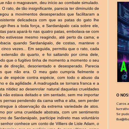
 que não o magoavam, deu início ao combate simulado.
O rato, de tão insignificante, parecia ter diminuído de
regou a movimentos desesperados que facilitaram a
nsistente delicadeza com que as patas do gato lhe
gir-lhes a toda força, e Sardanápalo caía sobre ele,
stas para apará-lo nas quatro patas, embolava-se com
nho estivesse mesmo reagindo, até perto da cama; e
obacia quando Sardanápalo, de costas, manteve o
 cinco vezes... Em seguida, permitiu que o rato, cada
extensão do quarto, e foi saltando por cima dele,
do que o fugitivo tinha de momento a momento o seu
 de direção, desorientado e desesperado. Parecia
os que não era. O meu gato cumpria fielmente o
 ou de espécie contra espécie, com todo o abuso da
ho e da agilidade. A madrugada se tornara franca e a
ta nitidez ao desenrolar natural daquelas crueldades
já não estava deitado e sim sentado, sem me importar
O NOS
, as pernas pendendo da cama velha e alta, sem perder
Caros a
ntregue à observação da extrema variedade de atos.
lucrati
o por uma crueldade abstrata, com um sentimento
Se pude
ono de Sardanápalo, partícipe indireto mas voluntário
iba@ib
 senhor conhece um conto de Villiers de Lisle Adam,
o