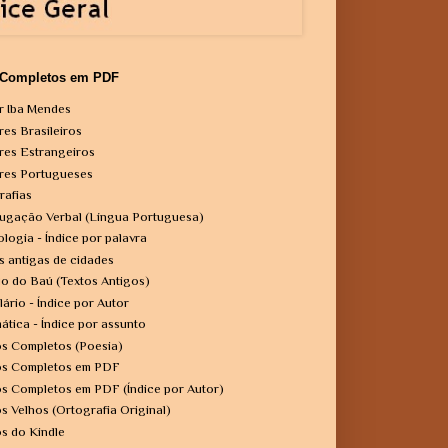
 Completos em PDF
r Iba Mendes
res Brasileiros
res Estrangeiros
res Portugueses
rafias
ugação Verbal (Língua Portuguesa)
ologia - Índice por palavra
s antigas de cidades
o do Baú (Textos Antigos)
lário - Índice por Autor
ática - Índice por assunto
os Completos (Poesia)
os Completos em PDF
os Completos em PDF (Índice por Autor)
os Velhos (Ortografia Original)
os do Kindle