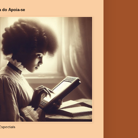
a do Apoia-se
Especiais