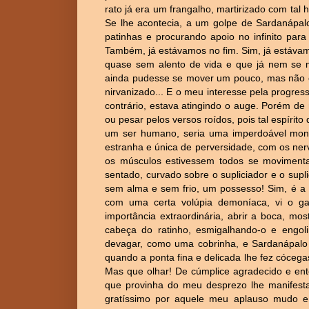
rato já era um frangalho, martirizado com tal 
Se lhe acontecia, a um golpe de Sardanápalo
patinhas e procurando apoio no infinito par
Também, já estávamos no fim. Sim, já estávam
quase sem alento de vida e que já nem se m
ainda pudesse se mover um pouco, mas não o 
nirvanizado... E o meu interesse pela progre
contrário, estava atingindo o auge. Porém de
ou pesar pelos versos roídos, pois tal espírito
um ser humano, seria uma imperdoável monst
estranha e única de perversidade, com os ner
os músculos estivessem todos se movimen
sentado, curvado sobre o supliciador e o supl
sem alma e sem frio, um possesso! Sim, é a
com uma certa volúpia demoníaca, vi o g
importância extraordinária, abrir a boca, mo
cabeça do ratinho, esmigalhando-o e engoli
devagar, como uma cobrinha, e Sardanápalo
quando a ponta fina e delicada lhe fez cóceg
Mas que olhar! De cúmplice agradecido e ent
que provinha do meu desprezo lhe manifesta
gratíssimo por aquele meu aplauso mudo e 