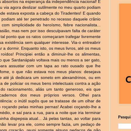
s absortos na esperança da independência nacional! E
u via agora deslizar sutilmente no meu quarto podiam
 onde estava exposta a cabeça do Tiradentes! E quando
 podiam até ter penetrado no recesso daquele crânio
 com simplicidade do heroísmo, febre nacionalista...
ião, mas nem por isso desculpavam falta de caráter
tal ponto que os ratos começaram trafegar livremente
 existência sem qualquer interesse. Via-o entreabrir
r a dormir. Enquanto isto, os meus livros, até os meus
oídos! Principiei então a diminuir-lhe os alimentas,
que Sardanápalo voltava mais ou menos a ser gato,
para assustar com um tapa ao rato ousado que lhe
 fome, o que não estava nos meus planos: desejava
ue até já dedicara um soneto em alexandrinos, ou em
a de policiar os meus bens intelectuais contra a ação
do racionamento, aliás um tanto generoso, eis que
cadernos dos meus próprios versos. Olhei para
ência: o inútil supôs que se tratasse de um olhar de
 roçando pelas minhas pernas! Acabei coçando-lhe a
dio, e saí para a rua, para a noite que iria terminar
Pesqui
ha dispepsia atual... Já pelas tantas, ao voltar para
 não levar pra ele, como sempre fazia, um pedaço de
o bom coração, reuni somente alguns pedaços de pão