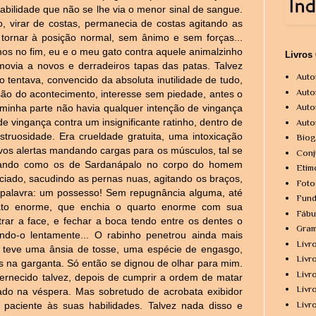
habilidade que não se lhe via o menor sinal de sangue.
, virar de costas, permanecia de costas agitando as
a tornar à posição normal, sem ânimo e sem forças...
os no fim, eu e o meu gato contra aquele animalzinho
Livros
ovia a novos e derradeiros tapas das patas. Talvez
Auto
tentava, convencido da absoluta inutilidade de tudo,
Auto
ssão do acontecimento, interesse sem piedade, antes o
Auto
 minha parte não havia qualquer intenção de vingança
 de vingança contra um insignificante ratinho, dentro de
Auto
ruosidade. Era crueldade gratuita, uma intoxicação
Biog
vos alertas mandando cargas para os músculos, tal se
Conj
tando como os de Sardanápalo no corpo do homem
Etim
iciado, sacudindo as pernas nuas, agitando os braços,
Foto
 palavra: um possesso! Sem repugnância alguma, até
Fund
ato enorme, que enchia o quarto enorme com sua
Fábu
strar a face, e fechar a boca tendo entre os dentes o
Gram
ndo-o lentamente... O rabinho penetrou ainda mais
Livr
 teve uma ânsia de tosse, uma espécie de engasgo,
Livr
as na garganta. Só então se dignou de olhar para mim.
Livr
ernecido talvez, depois de cumprir a ordem de matar
Livr
do na véspera. Mas sobretudo de acrobata exibidor
Livr
paciente às suas habilidades. Talvez nada disso e