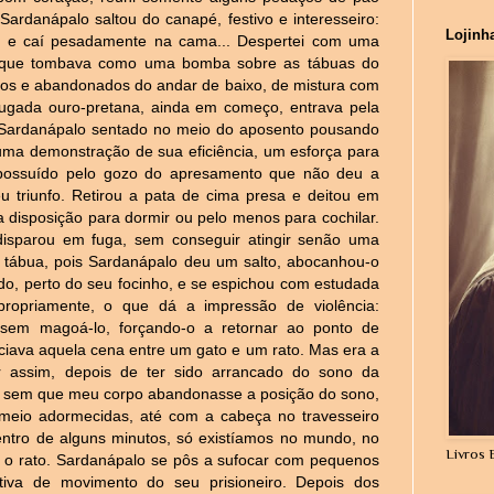
ardanápalo saltou do canapé, festivo e interesseiro:
Lojinh
m e caí pesadamente na cama... Despertei com uma
a que tombava como uma bomba sobre as tábuas do
os e abandonados do andar de baixo, de mistura com
rugada ouro-pretana, ainda em começo, entrava pela
r Sardanápalo sentado no meio do aposento pousando
ma demonstração de sua eficiência, um esforça para
ão possuído pelo gozo do apresamento que não deu a
 triunfo. Retirou a pata de cima presa e deitou em
 disposição para dormir ou pelo menos para cochilar.
isparou em fuga, sem conseguir atingir senão uma
 tábua, pois Sardanápalo deu um salto, abocanhou-o
ado, perto do seu focinho, e se espichou com estudada
propriamente, o que dá a impressão de violência:
 sem magoá-lo, forçando-o a retornar ao ponto de
nciava aquela cena entre um gato e um rato. Mas era a
r assim, depois de ter sido arrancado do sono da
a, sem que meu corpo abandonasse a posição do sono,
meio adormecidas, até com a cabeça no travesseiro
Dentro de alguns minutos, só existíamos no mundo, no
Livros 
e o rato. Sardanápalo se pôs a sufocar com pequenos
tiva de movimento do seu prisioneiro. Depois dos