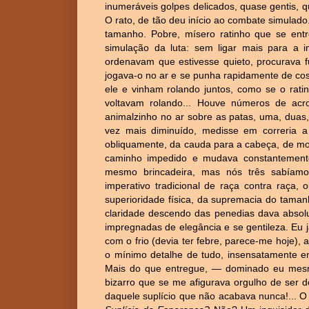
inumeráveis golpes delicados, quase gentis,
O rato, de tão deu início ao combate simulado. 
tamanho. Pobre, mísero ratinho que se ent
simulação da luta: sem ligar mais para a i
ordenavam que estivesse quieto, procurava fu
jogava-o no ar e se punha rapidamente de co
ele e vinham rolando juntos, como se o rati
voltavam rolando... Houve números de acr
animalzinho no ar sobre as patas, uma, duas,
vez mais diminuído, medisse em correria a 
obliquamente, da cauda para a cabeça, de mo
caminho impedido e mudava constantemente
mesmo brincadeira, mas nós três sabíam
imperativo tradicional de raça contra raça,
superioridade física, da supremacia do taman
claridade descendo das penedias dava absolu
impregnadas de elegância e se gentileza. Eu 
com o frio (devia ter febre, parece-me hoje)
o mínimo detalhe de tudo, insensatamente e
Mais do que entregue, — dominado eu mesm
bizarro que se me afigurava orgulho de ser d
daquele suplício que não acabava nunca!... O