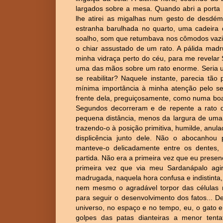
largados sobre a mesa. Quando abri a porta S
lhe atirei as migalhas num gesto de desdé
estranha barulhada no quarto, uma cadeir
soalho, som que retumbava nos cômodos vazi
o chiar assustado de um rato. A pálida mad
minha vidraça perto do céu, para me revela
uma das mãos sobre um rato enorme. Seria u
se reabilitar? Naquele instante, parecia t
mínima importância à minha atenção pelo seu
frente dela, preguiçosamente, como numa boa
Segundos decorreram e de repente a rato d
pequena distância, menos da largura de uma
trazendo-o à posição primitiva, humilde, anul
displicência junto dele. Não o abocanhou 
manteve-o delicadamente entre os dentes,
partida. Não era a primeira vez que eu prese
primeira vez que via meu Sardanápalo agi
madrugada, naquela hora confusa e indistint
nem mesmo o agradável torpor das células 
para seguir o desenvolvimento dos fatos... 
universo, no espaço e no tempo, eu, o gato 
golpes das patas dianteiras a menor tenta