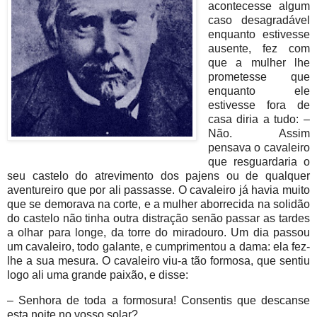
acontecesse algum
caso desagradável
enquanto estivesse
ausente, fez com
que a mulher lhe
prometesse que
enquanto ele
estivesse fora de
casa diria a tudo: –
Não. Assim
pensava o cavaleiro
que resguardaria o
seu castelo do atrevimento dos pajens ou de qualquer
aventureiro que por ali passasse. O cavaleiro já havia muito
que se demorava na corte, e a mulher aborrecida na solidão
do castelo não tinha outra distração senão passar as tardes
a olhar para longe, da torre do miradouro. Um dia passou
um cavaleiro, todo galante, e cumprimentou a dama: ela fez-
lhe a sua mesura. O cavaleiro viu-a tão formosa, que sentiu
logo ali uma grande paixão, e disse:
– Senhora de toda a formosura! Consentis que descanse
esta noite no vosso solar?