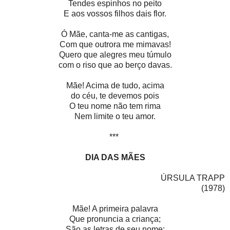
Tendes espinhos no peito
E aos vossos filhos dais flor.
Ó Mãe, canta-me as cantigas,
Com que outrora me mimavas!
Quero que alegres meu túmulo
com o riso que ao berço davas.
Mãe! Acima de tudo, acima
do céu, te devemos pois
O teu nome não tem rima
Nem limite o teu amor.
***
DIA DAS MÃES
ÚRSULA TRAPP
(1978)
Mãe! A primeira palavra
Que pronuncia a criança;
São as letras de seu nome: