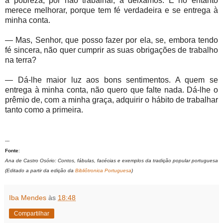
a pobreza, por não trabalhar, a deixamos. E no entanto
merece melhorar, porque tem fé verdadeira e se entrega à
minha conta.
— Mas, Senhor, que posso fazer por ela, se, embora tendo
fé sincera, não quer cumprir as suas obrigações de trabalho
na terra?
— Dá-lhe maior luz aos bons sentimentos. A quem se
entrega à minha conta, não quero que falte nada. Dá-lhe o
prêmio de, com a minha graça, adquirir o hábito de trabalhar
tanto como a primeira.
---
Fonte
:
Ana de Castro Osório: Contos, fábulas, facécias e exemplos da tradição popular portuguesa
(Editado a partir da edição da
Bibliôtronica Portuguesa
)
Iba Mendes
às
18:48
Compartilhar