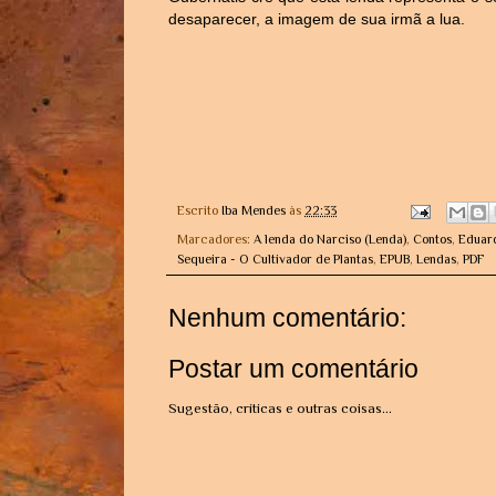
desaparecer, a imagem de sua irmã a lua.
Escrito
Iba Mendes
às
22:33
Marcadores:
A lenda do Narciso (Lenda)
,
Contos
,
Eduar
Sequeira - O Cultivador de Plantas
,
EPUB
,
Lendas
,
PDF
Nenhum comentário:
Postar um comentário
Sugestão, críticas e outras coisas...