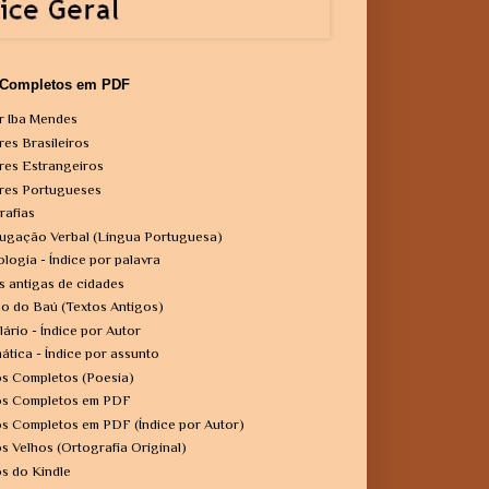
 Completos em PDF
r Iba Mendes
res Brasileiros
res Estrangeiros
res Portugueses
rafias
ugação Verbal (Língua Portuguesa)
ologia - Índice por palavra
s antigas de cidades
o do Baú (Textos Antigos)
lário - Índice por Autor
ática - Índice por assunto
os Completos (Poesia)
os Completos em PDF
os Completos em PDF (Índice por Autor)
os Velhos (Ortografia Original)
os do Kindle