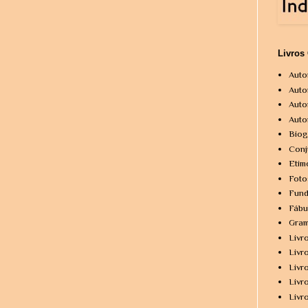
Livros
Auto
Auto
Auto
Auto
Biog
Conj
Etim
Foto
Fund
Fábu
Gram
Livr
Livr
Livr
Livr
Livr