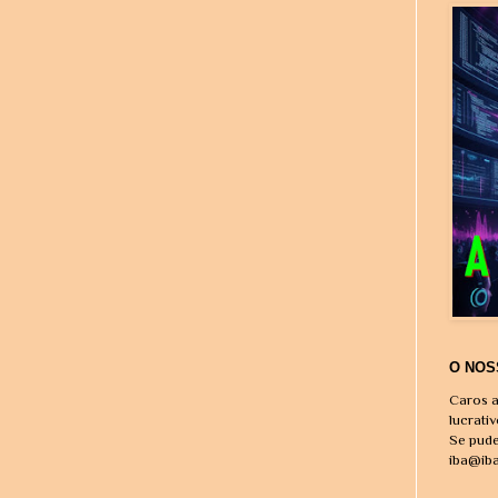
O NOS
Caros a
lucrati
Se pude
iba@ib