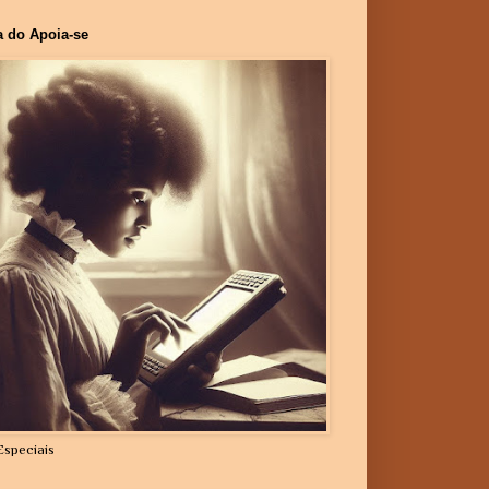
a do Apoia-se
Especiais