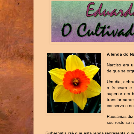
A lenda do N
Narciso era 
de que se org
Um dia, debr
a frescura e
superior em b
transformara
conserva o n
Pausânias diz
seu rosto se 
Gubernatis crê que esta lenda representa o 