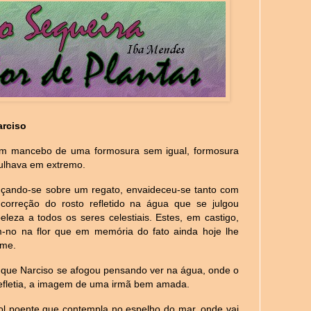
arciso
um mancebo de uma formosura sem igual, formosura
ulhava em extremo.
uçando-se sobre um regato, envaideceu-se tanto com
 correção do rosto refletido na água que se julgou
eleza a todos os seres celestiais. Estes, em castigo,
m-no na flor que em memória do fato ainda hoje lhe
ome.
 que Narciso se afogou pensando ver na água, onde o
refletia, a imagem de uma irmã bem amada.
sol poente que contempla no espelho do mar, onde vai