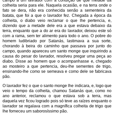
campo a um lavrador com a condição de que metade da
colheita seria para ele. Naquela ocasião, e na terra onde o
fato se dera, não era conhecida senão a sementeira da
batata, que foi a que o lavrador fez. Chegada a época da
colheita, o diabo veio reclamar o que lhe pertencia, e,
dizendo que a metade dele era a que estava debaixo da
terra, enquanto que a do ar era do lavrador, deixou este só
com a rama, sem ter alimento para todo o ano. O pobre do
homem ludibriado por Satanás, lastimava a sua sorte,
chorando à beira do caminho que passava por junto do
campo, quando apareceu um santo monge que inquirindo a
causa do pesar do lavrador, resolveu pregar uma peça ao
diabo. Disse ao homem que o acompanhasse e, chegado
ao mosteiro a que pertencia, deu-lhe sementes de trigo,
ensinando-lhe como se semeava e como dele se fabricava
pão.
O lavrador fez o que o santo monge lhe indicara, e, logo que
veio o tempo da colheita, chamou Satanás que, como no
ano anterior, reclamou o que estava sob a terra, mas
daquela vez ficou logrado pois só teve as raízes enquanto o
lavrador se regalava com a magnífica colheita de trigo que
lhe forneceu um saborosíssimo pão.