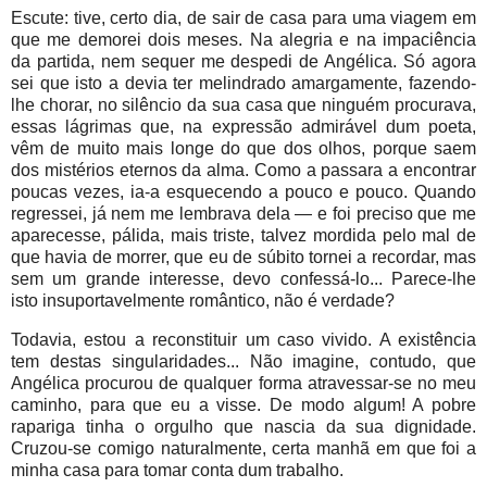
Escute: tive, certo dia, de sair de casa para uma viagem em
que me demorei dois meses. Na alegria e na impaciência
da partida, nem sequer me despedi de Angélica. Só agora
sei que isto a devia ter melindrado amargamente, fazendo-
lhe chorar, no silêncio da sua casa que ninguém procurava,
essas lágrimas que, na expressão admirável dum poeta,
vêm de muito mais longe do que dos olhos, porque saem
dos mistérios eternos da alma. Como a passara a encontrar
poucas vezes, ia-a esquecendo a pouco e pouco. Quando
regressei, já nem me lembrava dela — e foi preciso que me
aparecesse, pálida, mais triste, talvez mordida pelo mal de
que havia de morrer, que eu de súbito tornei a recordar, mas
sem um grande interesse, devo confessá-lo... Parece-lhe
isto insuportavelmente romântico, não é verdade?
Todavia, estou a reconstituir um caso vivido. A existência
tem destas singularidades... Não imagine, contudo, que
Angélica procurou de qualquer forma atravessar-se no meu
caminho, para que eu a visse. De modo algum! A pobre
rapariga tinha o orgulho que nascia da sua dignidade.
Cruzou-se comigo naturalmente, certa manhã em que foi a
minha casa para tomar conta dum trabalho.