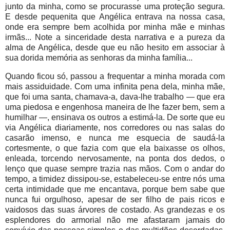
junto da minha, como se procurasse uma proteção segura.
E desde pequenita que Angélica entrava na nossa casa,
onde era sempre bem acolhida por minha mãe e minhas
irmãs... Note a sinceridade desta narrativa e a pureza da
alma de Angélica, desde que eu não hesito em associar à
sua dorida memória as senhoras da minha família...
Quando ficou só, passou a frequentar a minha morada com
mais assiduidade. Com uma infinita pena dela, minha mãe,
que foi uma santa, chamava-a, dava-lhe trabalho — que era
uma piedosa e engenhosa maneira de lhe fazer bem, sem a
humilhar —, ensinava os outros a estimá-la. De sorte que eu
via Angélica diariamente, nos corredores ou nas salas do
casarão imenso, e nunca me esquecia de saudá-la
cortesmente, o que fazia com que ela baixasse os olhos,
enleada, torcendo nervosamente, na ponta dos dedos, o
lenço que quase sempre trazia nas mãos. Com o andar do
tempo, a timidez dissipou-se, estabeleceu-se entre nós uma
certa intimidade que me encantava, porque bem sabe que
nunca fui orgulhoso, apesar de ser filho de pais ricos e
vaidosos das suas árvores de costado. As grandezas e os
esplendores do armorial não me afastaram jamais do