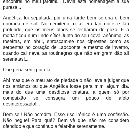
encontrei no meu jardim!... Devia esta homenagem à sua
pureza...
Angélica foi sepultada por uma tarde bem serena e bem
dourada de sol. No cemitério, o ar era tão doce e tão
profundo, que os meus olhos se fecharam de gozo. E a
morta ficou num lindo sítio! Junto do seu coval anônimo, as
roseiras, em abril, enroscam-se nos ciprestes como as
serpentes no coração de Laocoonte, e mesmo de inverno,
quando cai neve, as toutinegras que não emigram dão ali
serenatas!...
Que pena senti por ela!
Ah! mas que o meu ato de piedade o não leve a julgar que
nos amámos ou que Angélica fosse para mim, algum dia,
mais do que uma desditosa criatura, a quem só por
compaixão se consagra um pouco de afeto
desinteressado!...
Bem sei! Não acredita. Esse riso irônico é uma confissão.
Não negue! Para quê? Bem vê que não me considero
ofendido e que continuo a falar-lhe serenamente.