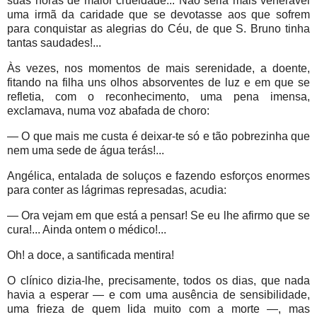
suas horas de maior crueldade... Não seria mais venerável
uma irmã da caridade que se devotasse aos que sofrem
para conquistar as alegrias do Céu, de que S. Bruno tinha
tantas saudades!...
Às vezes, nos momentos de mais serenidade, a doente,
fitando na filha uns olhos absorventes de luz e em que se
refletia, com o reconhecimento, uma pena imensa,
exclamava, numa voz abafada de choro:
— O que mais me custa é deixar-te só e tão pobrezinha que
nem uma sede de água terás!...
Angélica, entalada de soluços e fazendo esforços enormes
para conter as lágrimas represadas, acudia:
— Ora vejam em que está a pensar! Se eu lhe afirmo que se
cura!... Ainda ontem o médico!...
Oh! a doce, a santificada mentira!
O clínico dizia-lhe, precisamente, todos os dias, que nada
havia a esperar — e com uma ausência de sensibilidade,
uma frieza de quem lida muito com a morte —, mas