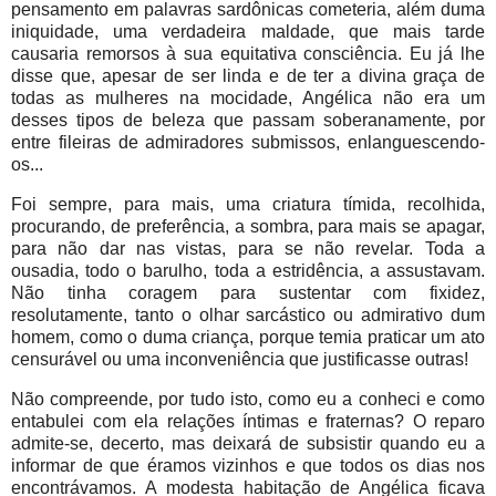
pensamento em palavras sardônicas cometeria, além duma
iniquidade, uma verdadeira maldade, que mais tarde
causaria remorsos à sua equitativa consciência. Eu já lhe
disse que, apesar de ser linda e de ter a divina graça de
todas as mulheres na mocidade, Angélica não era um
desses tipos de beleza que passam soberanamente, por
entre fileiras de admiradores submissos, enlanguescendo-
os...
Foi sempre, para mais, uma criatura tímida, recolhida,
procurando, de preferência, a sombra, para mais se apagar,
para não dar nas vistas, para se não revelar. Toda a
ousadia, todo o barulho, toda a estridência, a assustavam.
Não tinha coragem para sustentar com fixidez,
resolutamente, tanto o olhar sarcástico ou admirativo dum
homem, como o duma criança, porque temia praticar um ato
censurável ou uma inconveniência que justificasse outras!
Não compreende, por tudo isto, como eu a conheci e como
entabulei com ela relações íntimas e fraternas? O reparo
admite-se, decerto, mas deixará de subsistir quando eu a
informar de que éramos vizinhos e que todos os dias nos
encontrávamos. A modesta habitação de Angélica ficava