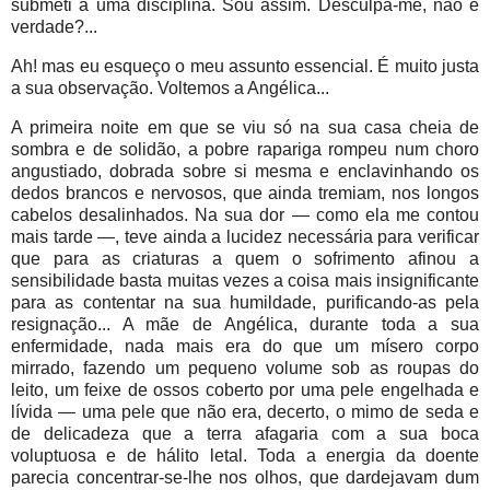
submeti a uma disciplina. Sou assim. Desculpa-me, não é
verdade?...
Ah! mas eu esqueço o meu assunto essencial. É muito justa
a sua observação. Voltemos a Angélica...
A primeira noite em que se viu só na sua casa cheia de
sombra e de solidão, a pobre rapariga rompeu num choro
angustiado, dobrada sobre si mesma e enclavinhando os
dedos brancos e nervosos, que ainda tremiam, nos longos
cabelos desalinhados. Na sua dor — como ela me contou
mais tarde —, teve ainda a lucidez necessária para verificar
que para as criaturas a quem o sofrimento afinou a
sensibilidade basta muitas vezes a coisa mais insignificante
para as contentar na sua humildade, purificando-as pela
resignação... A mãe de Angélica, durante toda a sua
enfermidade, nada mais era do que um mísero corpo
mirrado, fazendo um pequeno volume sob as roupas do
leito, um feixe de ossos coberto por uma pele engelhada e
lívida — uma pele que não era, decerto, o mimo de seda e
de delicadeza que a terra afagaria com a sua boca
voluptuosa e de hálito letal. Toda a energia da doente
parecia concentrar-se-lhe nos olhos, que dardejavam dum