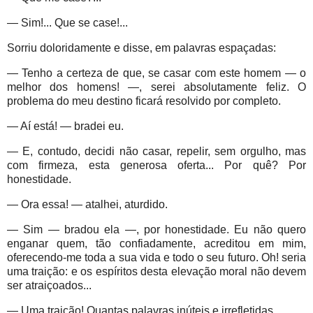
— Sim!... Que se case!...
Sorriu doloridamente e disse, em palavras espaçadas:
— Tenho a certeza de que, se casar com este homem — o
melhor dos homens! —, serei absolutamente feliz. O
problema do meu destino ficará resolvido por completo.
— Aí está! — bradei eu.
— E, contudo, decidi não casar, repelir, sem orgulho, mas
com firmeza, esta generosa oferta... Por quê? Por
honestidade.
— Ora essa! — atalhei, aturdido.
— Sim — bradou ela —, por honestidade. Eu não quero
enganar quem, tão confiadamente, acreditou em mim,
oferecendo-me toda a sua vida e todo o seu futuro. Oh! seria
uma traição: e os espíritos desta elevação moral não devem
ser atraiçoados...
— Uma traição! Quantas palavras inúteis e irrefletidas.