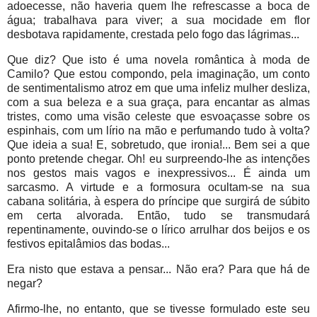
adoecesse, não haveria quem lhe refrescasse a boca de
água; trabalhava para viver; a sua mocidade em flor
desbotava rapidamente, crestada pelo fogo das lágrimas...
Que diz? Que isto é uma novela romântica à moda de
Camilo? Que estou compondo, pela imaginação, um conto
de sentimentalismo atroz em que uma infeliz mulher desliza,
com a sua beleza e a sua graça, para encantar as almas
tristes, como uma visão celeste que esvoaçasse sobre os
espinhais, com um lírio na mão e perfumando tudo à volta?
Que ideia a sua! E, sobretudo, que ironia!... Bem sei a que
ponto pretende chegar. Oh! eu surpreendo-lhe as intenções
nos gestos mais vagos e inexpressivos... É ainda um
sarcasmo. A virtude e a formosura ocultam-se na sua
cabana solitária, à espera do príncipe que surgirá de súbito
em certa alvorada. Então, tudo se transmudará
repentinamente, ouvindo-se o lírico arrulhar dos beijos e os
festivos epitalâmios das bodas...
Era nisto que estava a pensar... Não era? Para que há de
negar?
Afirmo-lhe, no entanto, que se tivesse formulado este seu