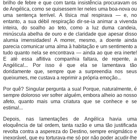
brilho de febre e que com tanta insistência procuravam os
de Angélica, como se quisessem ler neles uma boa-nova ou
uma sentença terrível. A tísica mal respirava — e, no
entanto, a sua débil respiração dir-se-ia animar a vivenda
inteira, do soalho ao teto, como a luz duma candeia,
minúscula abelha de ouro e de claridade que apesar disso
alumia imensidades! A morrer, mesmo, a doente ainda
parecia comunicar uma alma à habitação e um sentimento a
tudo quanto nela se encontrava — ainda ao que era inerte!
E até essa aflitiva companhia faltara, de repente, a
Angélica!... Por isso é que ela se lamentava tão
doridamente que, sempre que a surpreendia nos seus
queixumes, me custava a reprimir a própria emoção...
Por quê? Singular pergunta a sua! Porque, naturalmente, é
sempre doloroso ver sofrer alguém, embora alheio ao nosso
afeto, quanto mais uma criatura que se conhece e se
estima!...
Depois, nas lamentações de Angélica havia uma
eloquência de tal ordem, tanta razão e uma tão justificada
revolta contra a aspereza do Destino, sempre enigmático e
inexorável, que eu torturava-me só por não poder acudir-lhe