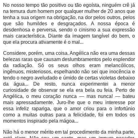
No nosso tempo tão positivo ou tão egoísta, ninguém crê já
na ternura dum homem por qualquer mulher de 20 anos que
tenha a sua origem na obrigação, na dor pelos outros, pelos
que são humildes e desgraçados. A nossa época é
desdenhosa e perversa, sendo o cinismo a sua expressão
mais característica. Diante da imagem tangível do bem, o
que ela procura ativamente é o mal...
Considere, porém, uma coisa. Angélica não era uma dessas
belezas raras que causam deslumbramentos pelo esplendor
da radiação. Só os seus olhos eram melancólicos,
ingênuos, misteriosos, espelhando não sei que inocência e
tendo o negro aveludado e úmido de certas violetas debaixo
da água... De resto, nunca experimentei a menor
curiosidade de observar se ela era bela ou feia. Perto de
Angélica, o meu coração nunca — mas nunca! — bateu
mais apressadamente. Juro-lhe que o meu interesse por
essa infeliz rapariga, que o amor criou para o infortúnio
como a muitas outras para a felicidade, foi em todos os
momentos inspirado pela mágoa...
Não há o menor mérito em tal procedimento da minha parte,