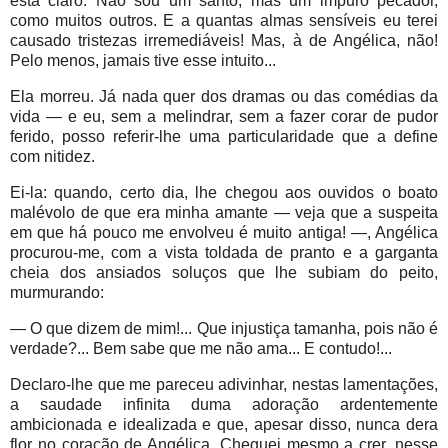
está claro. Não sou um santo, mas um impuro pecador,
como muitos outros. E a quantas almas sensíveis eu terei
causado tristezas irremediáveis! Mas, à de Angélica, não!
Pelo menos, jamais tive esse intuito...
Ela morreu. Já nada quer dos dramas ou das comédias da
vida — e eu, sem a melindrar, sem a fazer corar de pudor
ferido, posso referir-lhe uma particularidade que a define
com nitidez.
Ei-la: quando, certo dia, lhe chegou aos ouvidos o boato
malévolo de que era minha amante — veja que a suspeita
em que há pouco me envolveu é muito antiga! —, Angélica
procurou-me, com a vista toldada de pranto e a garganta
cheia dos ansiados soluços que lhe subiam do peito,
murmurando:
— O que dizem de mim!... Que injustiça tamanha, pois não é
verdade?... Bem sabe que me não ama... E contudo!...
Declaro-lhe que me pareceu adivinhar, nestas lamentações,
a saudade infinita duma adoração ardentemente
ambicionada e idealizada e que, apesar disso, nunca dera
flor no coração de Angélica. Cheguei mesmo a crer, nesse