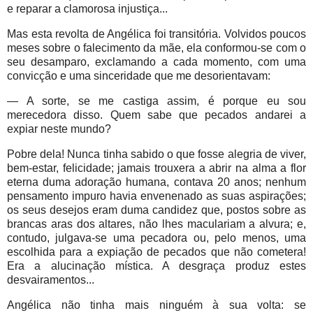
e reparar a clamorosa injustiça...
Mas esta revolta de Angélica foi transitória. Volvidos poucos
meses sobre o falecimento da mãe, ela conformou-se com o
seu desamparo, exclamando a cada momento, com uma
convicção e uma sinceridade que me desorientavam:
— A sorte, se me castiga assim, é porque eu sou
merecedora disso. Quem sabe que pecados andarei a
expiar neste mundo?
Pobre dela! Nunca tinha sabido o que fosse alegria de viver,
bem-estar, felicidade; jamais trouxera a abrir na alma a flor
eterna duma adoração humana, contava 20 anos; nenhum
pensamento impuro havia envenenado as suas aspirações;
os seus desejos eram duma candidez que, postos sobre as
brancas aras dos altares, não lhes maculariam a alvura; e,
contudo, julgava-se uma pecadora ou, pelo menos, uma
escolhida para a expiação de pecados que não cometera!
Era a alucinação mística. A desgraça produz estes
desvairamentos...
Angélica não tinha mais ninguém à sua volta: se