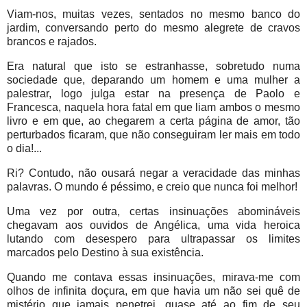
Viam-nos, muitas vezes, sentados no mesmo banco do
jardim, conversando perto do mesmo alegrete de cravos
brancos e rajados.
Era natural que isto se estranhasse, sobretudo numa
sociedade que, deparando um homem e uma mulher a
palestrar, logo julga estar na presença de Paolo e
Francesca, naquela hora fatal em que liam ambos o mesmo
livro e em que, ao chegarem a certa página de amor, tão
perturbados ficaram, que não conseguiram ler mais em todo
o dia!...
Ri? Contudo, não ousará negar a veracidade das minhas
palavras. O mundo é péssimo, e creio que nunca foi melhor!
Uma vez por outra, certas insinuações abomináveis
chegavam aos ouvidos de Angélica, uma vida heroica
lutando com desespero para ultrapassar os limites
marcados pelo Destino à sua existência.
Quando me contava essas insinuações, mirava-me com
olhos de infinita doçura, em que havia um não sei quê de
mistério que jamais penetrei, quase até ao fim de seu