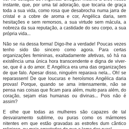
instante, que, por uma tal adoração, que tocaria de graça
toda a sua vida, como rosa que desabrocha numa jarra de
cristal e a cobre de aroma e cor, Angélica daria, sem
hesitações e sem remorsos, a sua virtude sem mácula, a
nobreza da sua reputação, a castidade do seu corpo, a sua
própria vida...
Não se ria dessa forma! Digo-lhe a verdade! Poucas vezes
tenho sido tão sincero como agora. Para certas
organizações femininas, exaltadamente afetivas, só há na
existência uma única hora transcendente e digna de viver-
se, que é a do amor. E Angélica era uma das organizações
de que falo. Apesar disso, ninguém reparava nela... Oh! se
reparassem! De que loucuras e heroísmos Angélica daria
provas! Porque, quando se ama intensamente, não se
pensa nas coisas que ficam para além, muito para além, do
coração, sejam elas humanas ou divinas... Pois não é
assim?
E olhe que todas as mulheres são capazes de tal
desvairamento sublime, ou puras como os mármores
nitentes em que estão gravadas as estrofes dum cântico