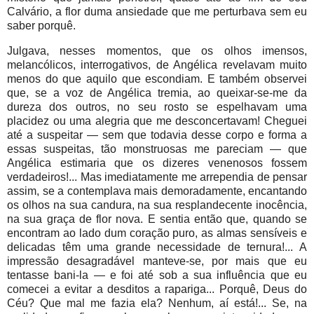
Calvário, a flor duma ansiedade que me perturbava sem eu
saber porquê.
Julgava, nesses momentos, que os olhos imensos,
melancólicos, interrogativos, de Angélica revelavam muito
menos do que aquilo que escondiam. E também observei
que, se a voz de Angélica tremia, ao queixar-se-me da
dureza dos outros, no seu rosto se espelhavam uma
placidez ou uma alegria que me desconcertavam! Cheguei
até a suspeitar — sem que todavia desse corpo e forma a
essas suspeitas, tão monstruosas me pareciam — que
Angélica estimaria que os dizeres venenosos fossem
verdadeiros!... Mas imediatamente me arrependia de pensar
assim, se a contemplava mais demoradamente, encantando
os olhos na sua candura, na sua resplandecente inocência,
na sua graça de flor nova. E sentia então que, quando se
encontram ao lado dum coração puro, as almas sensíveis e
delicadas têm uma grande necessidade de ternura!... A
impressão desagradável manteve-se, por mais que eu
tentasse bani-la — e foi até sob a sua influência que eu
comecei a evitar a desditos a rapariga... Porquê, Deus do
Céu? Que mal me fazia ela? Nenhum, aí está!... Se, na