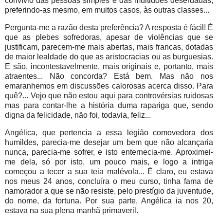
convívio das pessoas simples e das multidões deserdadas,
preferindo-as mesmo, em muitos casos, às outras classes...
Pergunta-me a razão desta preferência? A resposta é fácil! É
que as plebes sofredoras, apesar de violências que se
justificam, parecem-me mais abertas, mais francas, dotadas
de maior lealdade do que as aristocracias ou as burguesias.
E são, incontestavelmente, mais originais e, portanto, mais
atraentes... Não concorda? Está bem. Mas não nos
emaranhemos em discussões calorosas acerca disso. Para
quê?... Vejo que não estou aqui para controvérsias ruidosas
mas para contar-lhe a história duma rapariga que, sendo
digna da felicidade, não foi, todavia, feliz...
Angélica, que pertencia a essa legião comovedora dos
humildes, parecia-me desejar um bem que não alcançaria
nunca, parecia-me sofrer, e isto enternecia-me. Aproximei-
me dela, só por isto, um pouco mais, e logo a intriga
começou a tecer a sua teia malévola... É claro, eu estava
nos meus 24 anos, concluíra o meu curso, tinha fama de
namorador a que se não resiste, pelo prestígio da juventude,
do nome, da fortuna. Por sua parte, Angélica ia nos 20,
estava na sua plena manhã primaveril.