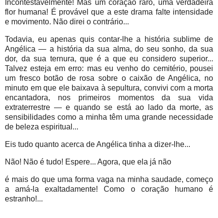
Incontestavelmente! Mas um coração raro, uma verdadeira
flor humana! É provável que a este drama falte intensidade
e movimento. Não direi o contrário...
Todavia, eu apenas quis contar-lhe a história sublime de
Angélica — a história da sua alma, do seu sonho, da sua
dor, da sua ternura, que é a que eu considero superior...
Talvez esteja em erro: mas eu venho do cemitério, pousei
um fresco botão de rosa sobre o caixão de Angélica, no
minuto em que ele baixava à sepultura, convivi com a morta
encantadora, nos primeiros momentos da sua vida
extraterrestre — e quando se está ao lado da morte, as
sensibilidades como a minha têm uma grande necessidade
de beleza espiritual...
Eis tudo quanto acerca de Angélica tinha a dizer-lhe...
Não! Não é tudo! Espere... Agora, que ela já não
é mais do que uma forma vaga na minha saudade, começo
a amá-la exaltadamente! Como o coração humano é
estranho!...