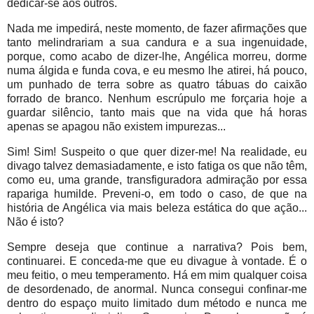
dedicar-se aos outros.
Nada me impedirá, neste momento, de fazer afirmações que
tanto melindrariam a sua candura e a sua ingenuidade,
porque, como acabo de dizer-lhe, Angélica morreu, dorme
numa álgida e funda cova, e eu mesmo lhe atirei, há pouco,
um punhado de terra sobre as quatro tábuas do caixão
forrado de branco. Nenhum escrúpulo me forçaria hoje a
guardar silêncio, tanto mais que na vida que há horas
apenas se apagou não existem impurezas...
Sim! Sim! Suspeito o que quer dizer-me! Na realidade, eu
divago talvez demasiadamente, e isto fatiga os que não têm,
como eu, uma grande, transfiguradora admiração por essa
rapariga humilde. Preveni-o, em todo o caso, de que na
história de Angélica via mais beleza estática do que ação...
Não é isto?
Sempre deseja que continue a narrativa? Pois bem,
continuarei. E conceda-me que eu divague à vontade. É o
meu feitio, o meu temperamento. Há em mim qualquer coisa
de desordenado, de anormal. Nunca consegui confinar-me
dentro do espaço muito limitado dum método e nunca me