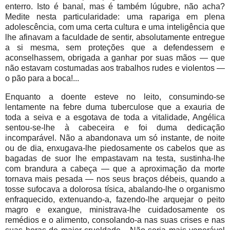
enterro. Isto é banal, mas é também lúgubre, não acha?
Medite nesta particularidade: uma rapariga em plena
adolescência, com uma certa cultura e uma inteligência que
lhe afinavam a faculdade de sentir, absolutamente entregue
a si mesma, sem proteções que a defendessem e
aconselhassem, obrigada a ganhar por suas mãos — que
não estavam costumadas aos trabalhos rudes e violentos —
o pão para a boca!...
Enquanto a doente esteve no leito, consumindo-se
lentamente na febre duma tuberculose que a exauria de
toda a seiva e a esgotava de toda a vitalidade, Angélica
sentou-se-lhe à cabeceira e foi duma dedicação
incomparável. Não a abandonava um só instante, de noite
ou de dia, enxugava-lhe piedosamente os cabelos que as
bagadas de suor lhe empastavam na testa, sustinha-lhe
com brandura a cabeça — que a aproximação da morte
tornava mais pesada — nos seus braços débeis, quando a
tosse sufocava a dolorosa tísica, abalando-lhe o organismo
enfraquecido, extenuando-a, fazendo-lhe arquejar o peito
magro e exangue, ministrava-lhe cuidadosamente os
remédios e o alimento, consolando-a nas suas crises e nas