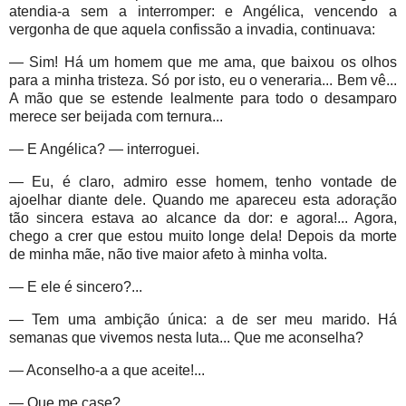
atendia-a sem a interromper: e Angélica, vencendo a
vergonha de que aquela confissão a invadia, continuava:
— Sim! Há um homem que me ama, que baixou os olhos
para a minha tristeza. Só por isto, eu o veneraria... Bem vê...
A mão que se estende lealmente para todo o desamparo
merece ser beijada com ternura...
— E Angélica? — interroguei.
— Eu, é claro, admiro esse homem, tenho vontade de
ajoelhar diante dele. Quando me apareceu esta adoração
tão sincera estava ao alcance da dor: e agora!... Agora,
chego a crer que estou muito longe dela! Depois da morte
de minha mãe, não tive maior afeto à minha volta.
— E ele é sincero?...
— Tem uma ambição única: a de ser meu marido. Há
semanas que vivemos nesta luta... Que me aconselha?
— Aconselho-a a que aceite!...
— Que me case?...