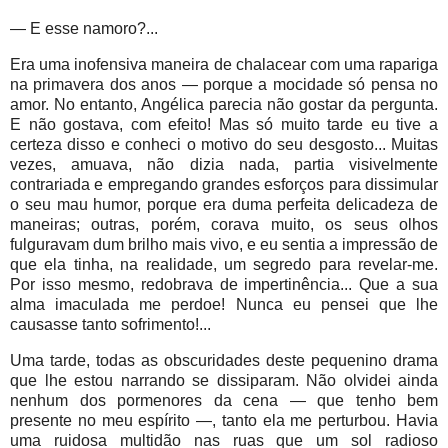
— E esse namoro?...
Era uma inofensiva maneira de chalacear com uma rapariga
na primavera dos anos — porque a mocidade só pensa no
amor. No entanto, Angélica parecia não gostar da pergunta.
E não gostava, com efeito! Mas só muito tarde eu tive a
certeza disso e conheci o motivo do seu desgosto... Muitas
vezes, amuava, não dizia nada, partia visivelmente
contrariada e empregando grandes esforços para dissimular
o seu mau humor, porque era duma perfeita delicadeza de
maneiras; outras, porém, corava muito, os seus olhos
fulguravam dum brilho mais vivo, e eu sentia a impressão de
que ela tinha, na realidade, um segredo para revelar-me.
Por isso mesmo, redobrava de impertinência... Que a sua
alma imaculada me perdoe! Nunca eu pensei que lhe
causasse tanto sofrimento!...
Uma tarde, todas as obscuridades deste pequenino drama
que lhe estou narrando se dissiparam. Não olvidei ainda
nenhum dos pormenores da cena — que tenho bem
presente no meu espírito —, tanto ela me perturbou. Havia
uma ruidosa multidão nas ruas que um sol radioso