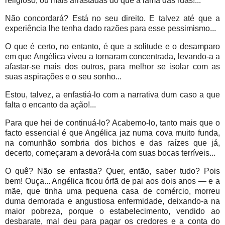
religioso, ou mais arrastadas do que a lama das ruas!...
Não concordará? Está no seu direito. E talvez até que a
experiência lhe tenha dado razões para esse pessimismo...
O que é certo, no entanto, é que a solitude e o desamparo
em que Angélica viveu a tornaram concentrada, levando-a a
afastar-se mais dos outros, para melhor se isolar com as
suas aspirações e o seu sonho...
Estou, talvez, a enfastiá-lo com a narrativa dum caso a que
falta o encanto da ação!...
Para que hei de continuá-lo? Acabemo-lo, tanto mais que o
facto essencial é que Angélica jaz numa cova muito funda,
na comunhão sombria dos bichos e das raízes que já,
decerto, começaram a devorá-la com suas bocas terríveis...
O quê? Não se enfastia? Quer, então, saber tudo? Pois
bem! Ouça... Angélica ficou órfã de pai aos dois anos — e a
mãe, que tinha uma pequena casa de comércio, morreu
duma demorada e angustiosa enfermidade, deixando-a na
maior pobreza, porque o estabelecimento, vendido ao
desbarate, mal deu para pagar os credores e a conta do