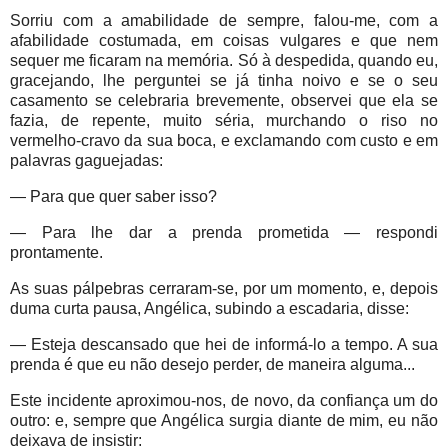
Sorriu com a amabilidade de sempre, falou-me, com a
afabilidade costumada, em coisas vulgares e que nem
sequer me ficaram na memória. Só à despedida, quando eu,
gracejando, lhe perguntei se já tinha noivo e se o seu
casamento se celebraria brevemente, observei que ela se
fazia, de repente, muito séria, murchando o riso no
vermelho-cravo da sua boca, e exclamando com custo e em
palavras gaguejadas:
— Para que quer saber isso?
— Para lhe dar a prenda prometida — respondi
prontamente.
As suas pálpebras cerraram-se, por um momento, e, depois
duma curta pausa, Angélica, subindo a escadaria, disse:
— Esteja descansado que hei de informá-lo a tempo. A sua
prenda é que eu não desejo perder, de maneira alguma...
Este incidente aproximou-nos, de novo, da confiança um do
outro: e, sempre que Angélica surgia diante de mim, eu não
deixava de insistir: