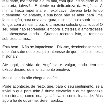
realidade, me fizesse algum mal, com que intensidade eu a
adoraria, talvez!... E atente na delicadeza da Angélica. A
minha frieza repentina e inexplicável deveria tê-la ferido
rudemente. No entanto, a sua boca não se abriu para uma
lamentação, para uma amargura, e continuou a sorrir-me, de
longe, com a mesma paz e a mesma celeste gracilidade! O
seu olhar não repreendia, embora a tristeza o amortecesse
— abençoava ainda... Quando recordo isto, o remorso
sobressalta-me...
Está bem... Não se impaciente... Diz-me, desdenhosamente,
que não sabe onde esteja o interesse de que lhe falei, nesta
história!?...
Até aqui, a vida de Angélica é vulgar, nada tem de
extraordinário, de intensamente emotivo.
Mas eu ainda não cheguei ao fim.
Pode acontecer, de resto, que, para o seu sentimento, seja
trivial o que para mim é duma elevação e duma grandeza
excecionais, como nuança afetiva e como lealdade. Mas
agora há de ouvir-me. Serei rápido...