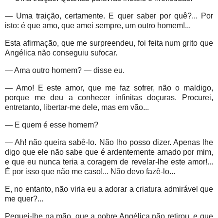
— Uma traição, certamente. E quer saber por quê?... Por
isto: é que amo, que amei sempre, um outro homem!...
Esta afirmação, que me surpreendeu, foi feita num grito que
Angélica não conseguiu sufocar.
— Ama outro homem? — disse eu.
— Amo! E este amor, que me faz sofrer, não o maldigo,
porque me deu a conhecer infinitas doçuras. Procurei,
entretanto, libertar-me dele, mas em vão...
— E quem é esse homem?
— Ah! não queira sabê-lo. Não lho posso dizer. Apenas lhe
digo que ele não sabe que é ardentemente amado por mim,
e que eu nunca teria a coragem de revelar-lhe este amor!...
É por isso que não me caso!... Não devo fazê-lo...
E, no entanto, não viria eu a adorar a criatura admirável que
me quer?...
Peguei-lhe na mão, que a pobre Angélica não retirou, e que