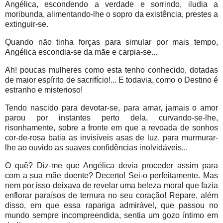
Angélica, escondendo a verdade e sorrindo, iludia a
moribunda, alimentando-lhe o sopro da existência, prestes a
extinguir-se.
Quando não tinha forças para simular por mais tempo,
Angélica escondia-se da mãe e carpia-se...
Ah! poucas mulheres como esta tenho conhecido, dotadas
de maior espírito de sacrifício!... E todavia, como o Destino é
estranho e misterioso!
Tendo nascido para devotar-se, para amar, jamais o amor
parou por instantes perto dela, curvando-se-lhe,
risonhamente, sobre a fronte em que a revoada de sonhos
cor-de-rosa batia as invisíveis asas de luz, para murmurar-
lhe ao ouvido as suaves confidências inolvidáveis...
O quê? Diz-me que Angélica devia proceder assim para
com a sua mãe doente? Decerto! Sei-o perfeitamente. Mas
nem por isso deixava de revelar uma beleza moral que fazia
enflorar paraísos de ternura no seu coração! Repare, além
disso, em que essa rapariga admirável, que passou no
mundo sempre incompreendida, sentia um gozo íntimo em