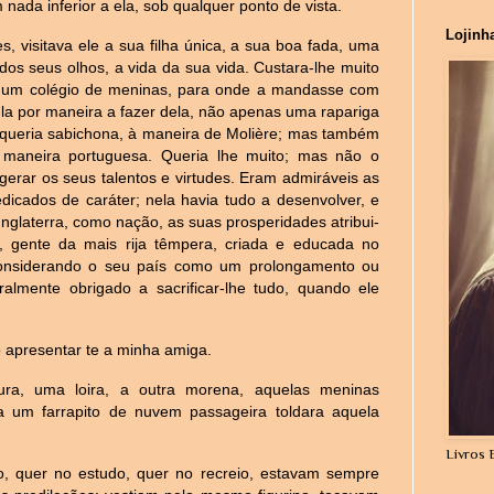
 nada inferior a ela, sob qualquer ponto de vista.
Lojinh
, visitava ele a sua filha única, a sua boa fada, uma
 dos seus olhos, a vida da sua vida. Custara-lhe muito
a um colégio de meninas, para onde a mandasse com
á-la por maneira a fazer dela, não apenas uma rapariga
a queria sabichona, à maneira de Molière; mas também
 maneira portuguesa. Queria lhe muito; mas não o
gerar os seus talentos e virtudes. Eram admiráveis as
edicados de caráter; nela havia tudo a desenvolver, e
Inglaterra, como nação, as suas prosperidades atribui-
s, gente da mais rija têmpera, criada e educada no
 considerando o seu país como um prolongamento ou
ralmente obrigado a sacrificar-lhe tudo, quando ele
 apresentar te a minha amiga.
a, uma loira, a outra morena, aquelas meninas
 um farrapito de nuvem passageira toldara aquela
Livros 
, quer no estudo, quer no recreio, estavam sempre