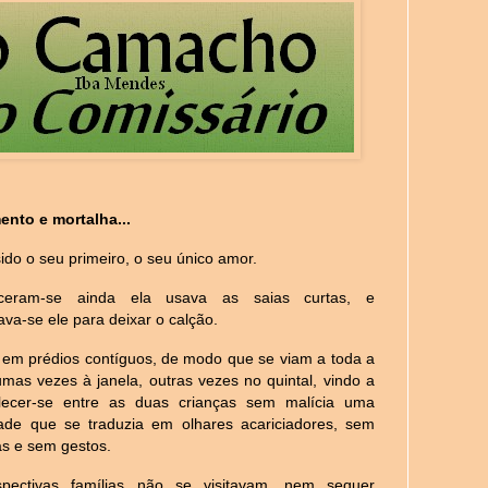
nto e mortalha...
sido o seu primeiro, o seu único amor.
ceram-se ainda ela usava as saias curtas, e
ava-se ele para deixar o calção.
 em prédios contíguos, de modo que se viam a toda a
umas vezes à janela, outras vezes no quintal, vindo a
lecer-se entre as duas crianças sem malícia uma
dade que se traduzia em olhares acariciadores, sem
as e sem gestos.
spectivas famílias não se visitavam, nem sequer