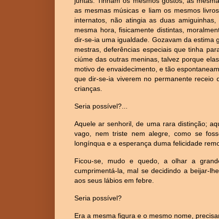
juntas. Tinham os mesmos gostos, as mesmas
as mesmas músicas e liam os mesmos livros. 
internatos, não atingia as duas amiguinhas
mesma hora, fisicamente distintas, moralme
dir-se-ia uma igualdade. Gozavam da estima g
mestras, deferências especiais que tinha pa
ciúme das outras meninas, talvez porque ela
motivo de envaidecimento, e tão espontaneame
que dir-se-ia viverem no permanente receio 
crianças.
Seria possível?...
Aquele ar senhoril, de uma rara distinção; aq
vago, nem triste nem alegre, como se f
longínqua e a esperança duma felicidade remo
Ficou-se, mudo e quedo, a olhar a grand
cumprimentá-la, mal se decidindo a beijar-lh
aos seus lábios em febre.
Seria possível?
Era a mesma figura e o mesmo nome, precisam