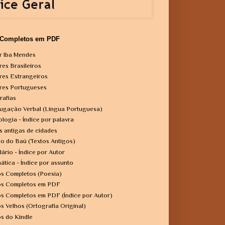
 Completos em PDF
r Iba Mendes
res Brasileiros
res Estrangeiros
res Portugueses
rafias
ugação Verbal (Língua Portuguesa)
ologia - Índice por palavra
s antigas de cidades
o do Baú (Textos Antigos)
lário - Índice por Autor
ática - Índice por assunto
os Completos (Poesia)
os Completos em PDF
os Completos em PDF (Índice por Autor)
os Velhos (Ortografia Original)
os do Kindle