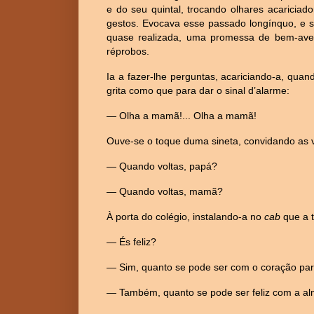
e do seu quintal, trocando olhares acaricia
gestos. Evocava esse passado longínquo, e se
quase realizada, uma promessa de bem-ave
réprobos.
Ia a fazer-lhe perguntas, acariciando-a, quand
grita como que para dar o sinal d’alarme:
— Olha a mamã!... Olha a mamã!
Ouve-se o toque duma sineta, convidando as vi
— Quando voltas, papá?
— Quando voltas, mamã?
À porta do colégio, instalando-a no
cab
que a t
— És feliz?
— Sim, quanto se pode ser com o coração part
— Também, quanto se pode ser feliz com a al