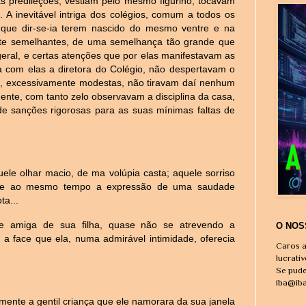
 predileções; vestiam pelo mesmo figurino, tocavam
A inevitável intriga dos colégios, comum a todos os
, que dir-se-ia terem nascido do mesmo ventre e na
nte semelhantes, de uma semelhança tão grande que
eral, e certas atenções que por elas manifestavam as
ra com elas a diretora do Colégio, não despertavam o
s, excessivamente modestas, não tiravam daí nenhum
nte, com tanto zelo observavam a disciplina da casa,
de sanções rigorosas para as suas mínimas faltas de
uele olhar macio, de ma volúpia casta; aquele sorriso
osse ao mesmo tempo a expressão de uma saudade
ta...
e amiga de sua filha, quase não se atrevendo a
O NOS
e a face que ela, numa admirável intimidade, oferecia
Caros a
lucrati
Se pude
iba@ib
ente a gentil criança que ele namorara da sua janela