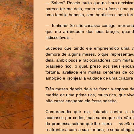
— Sabes? Receio muito que na hora decisiva t
parece ter-me ódio, como se eu fosse uma pe
uma família honesta, sem heráldica e sem fort
— Tontinho! Se não casasse contigo, morreri
que me arranquem dos teus braços, quand
indissolúveis...
Sucedeu que tendo ele empreendido uma v
demora de alguns meses, o que representav
dela, ambiciosos e raciocinadores, com muit
brasileiro rico, o qual, preso aos seus enc
fortuna, avaliada em muitas centenas de c
ambição e lisonjear a vaidade de uma criatura f
Três meses depois dela se fazer a esposa des
marido de uma prima rica, muito rica, que viv
não casar enquanto ele fosse solteiro.
Compreendia que eia, lutando contra o de
acabasse por ceder; mas sabia que ela não le
da promessa solene que lhe fizera —
se não c
o afrontaria com a sua fortuna, e seria obrig