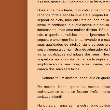
a prima, quase tão rica como o brasileiro, e em
Doze anos mais tarde, num colégio de Londres
rapariga forte e esbelta que era a própria luz
separar-se d’ela, mas em Portugal não havi
absoluta confiança, e queria instrui-la e educ
interessante, mas ama mulher distinta. Não 
não a queria paradisiacamente ignorante à
cegava o amor que lhe tinha, levando-o a exa
suas qualidades de inteligência e os seus pr
coisa alguma a corrigir. Grande admirador da 
as às qualidades individuais dos seus filho
respeito e no amor da pátria, cada inglês
amplificação da sua casa, o seu
heme
, mo
careça dos seus sacrifícios.
— Demora-te um instante, papá, que eu quero
Da mesma idade, quase da mesma estatur
estimavam-se como se fossem irmãs; nunca
amizade infantil.
Nunca saíam urna sem a outra, e no colégio