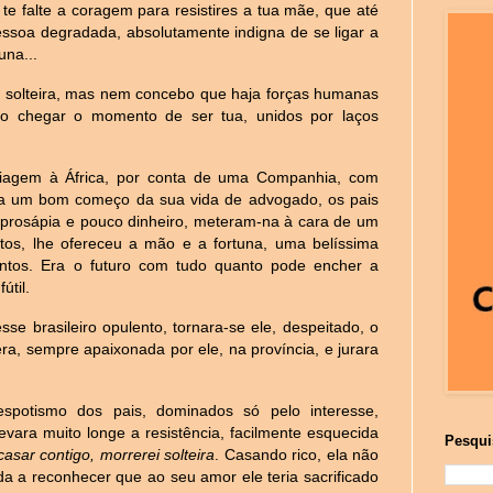
e falte a coragem para resistires a tua mãe, que até
ssoa degradada, absolutamente indigna de se ligar a
una...
a solteira, mas nem concebo que haja forças humanas
o chegar o momento de ser tua, unidos por laços
iagem à África, por conta de uma Companhia, com
a um bom começo da sua vida de advogado, os pais
a prosápia e pouco dinheiro, meteram-na à cara de um
antos, lhe ofereceu a mão e a fortuna, uma belíssima
ontos. Era o futuro com tudo quanto pode encher a
útil.
se brasileiro opulento, tornara-se ele, despeitado, o
era, sempre apaixonada por ele, na província, e jurara
spotismo dos pais, dominados só pelo interesse,
vara muito longe a resistência, facilmente esquecida
Pesqui
asar contigo, morrerei solteira
. Casando rico, ela não
ada a reconhecer que ao seu amor ele teria sacrificado