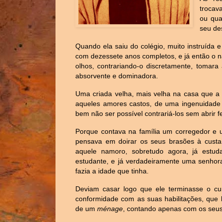
trocav
ou qua
seu de
Quando ela saiu do colégio, muito instruída 
com dezessete anos completos, e já então o n
olhos, contrariando-o discretamente, tomara
absorvente e dominadora.
Uma criada velha, mais velha na casa que a
aqueles amores castos, de uma ingenuidade p
bem não ser possível contrariá-los sem abrir f
Porque contava na família um corregedor e 
pensava em doirar os seus brasões à custa d
aquele namoro, sobretudo agora, já estu
estudante, e já verdadeiramente uma senhora 
fazia a idade que tinha.
Deviam casar logo que ele terminasse o cur
conformidade com as suas habilitações, que l
de um
ménage
, contando apenas com os seus