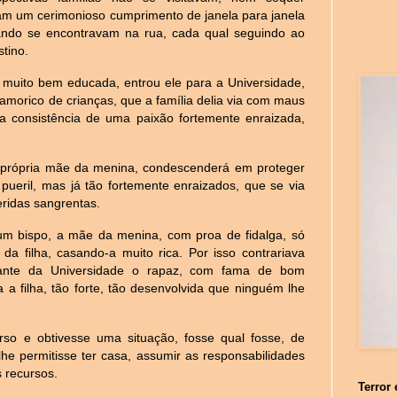
am um cerimonioso cumprimento de janela para janela
ndo se encontravam na rua, cada qual seguindo ao
stino.
e muito bem educada, entrou ele para a Universidade,
amorico de crianças, que a família delia via com maus
 a consistência de uma paixão fortemente enraizada,
 própria mãe da menina, condescenderá em proteger
ueril, mas já tão fortemente enraizados, que se via
eridas sangrentas.
um bispo, a mãe da menina, com proa de fidalga, só
a filha, casando-a muito rica. Por isso contrariava
dante da Universidade o rapaz, com fama de bom
a filha, tão forte, tão desenvolvida que ninguém lhe
so e obtivesse uma situação, fosse qual fosse, de
he permitisse ter casa, assumir as responsabilidades
 recursos.
Terror 