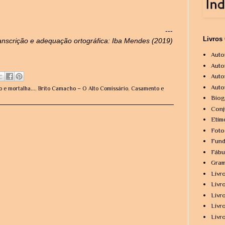
---
Livros
anscrição e adequação ortográfica: Iba Mendes (2019)
Auto
Auto
Auto
Auto
 e mortalha...
,
Brito Camacho – O Alto Comissário
,
Casamento e
Biog
Conj
Etim
Foto
Fund
Fábu
Gram
Livr
Livr
Livr
Livr
Livr