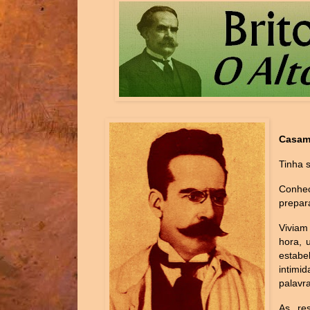
Casame
Tinha 
Conhe
prepar
Viviam
hora, 
estabe
intimi
palavr
As re