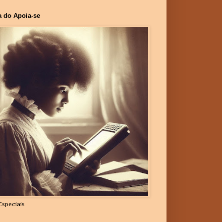
a do Apoia-se
Especiais