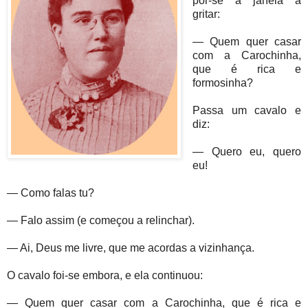
pôr-se à janela a
gritar:
— Quem quer casar
com a Carochinha,
que é rica e
formosinha?
Passa um cavalo e
diz:
— Quero eu, quero
eu!
— Como falas tu?
— Falo assim (e começou a relinchar).
— Ai, Deus me livre, que me acordas a vizinhança.
O cavalo foi-se embora, e ela continuou:
— Quem quer casar com a Carochinha, que é rica e