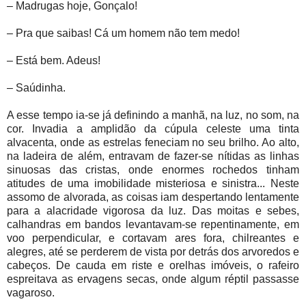
– Madrugas hoje, Gonçalo!
– Pra que saibas! Cá um homem não tem medo!
– Está bem. Adeus!
– Saúdinha.
A esse tempo ia-se já definindo a manhã, na luz, no som, na
cor. Invadia a amplidão da cúpula celeste uma tinta
alvacenta, onde as estrelas feneciam no seu brilho. Ao alto,
na ladeira de além, entravam de fazer-se nítidas as linhas
sinuosas das cristas, onde enormes rochedos tinham
atitudes de uma imobilidade misteriosa e sinistra... Neste
assomo de alvorada, as coisas iam despertando lentamente
para a alacridade vigorosa da luz. Das moitas e sebes,
calhandras em bandos levantavam-se repentinamente, em
voo perpendicular, e cortavam ares fora, chilreantes e
alegres, até se perderem de vista por detrás dos arvoredos e
cabeços. De cauda em riste e orelhas imóveis, o rafeiro
espreitava as ervagens secas, onde algum réptil passasse
vagaroso.