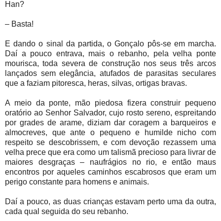
Han?
– Basta!
E dando o sinal da partida, o Gonçalo pôs-se em marcha.
Daí a pouco entrava, mais o rebanho, pela velha ponte
mourisca, toda severa de construção nos seus três arcos
lançados sem elegância, atufados de parasitas seculares
que a faziam pitoresca, heras, silvas, ortigas bravas.
A meio da ponte, mão piedosa fizera construir pequeno
oratório ao Senhor Salvador, cujo rosto sereno, espreitando
por grades de arame, diziam dar coragem a barqueiros e
almocreves, que ante o pequeno e humilde nicho com
respeito se descobrissem, e com devoção rezassem uma
velha prece que era como um talismã precioso para livrar de
maiores desgraças – naufrágios no rio, e então maus
encontros por aqueles caminhos escabrosos que eram um
perigo constante para homens e animais.
Daí a pouco, as duas crianças estavam perto uma da outra,
cada qual seguida do seu rebanho.