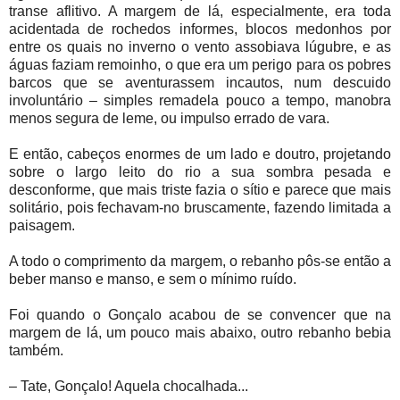
transe aflitivo. A margem de lá, especialmente, era toda
acidentada de rochedos informes, blocos medonhos por
entre os quais no inverno o vento assobiava lúgubre, e as
águas faziam remoinho, o que era um perigo para os pobres
barcos que se aventurassem incautos, num descuido
involuntário – simples remadela pouco a tempo, manobra
menos segura de leme, ou impulso errado de vara.
E então, cabeços enormes de um lado e doutro, projetando
sobre o largo leito do rio a sua sombra pesada e
desconforme, que mais triste fazia o sítio e parece que mais
solitário, pois fechavam-no bruscamente, fazendo limitada a
paisagem.
A todo o comprimento da margem, o rebanho pôs-se então a
beber manso e manso, e sem o mínimo ruído.
Foi quando o Gonçalo acabou de se convencer que na
margem de lá, um pouco mais abaixo, outro rebanho bebia
também.
– Tate, Gonçalo! Aquela chocalhada...