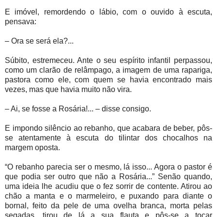
E imóvel, remordendo o lábio, com o ouvido à escuta,
pensava:
– Ora se será ela?...
Súbito, estremeceu. Ante o seu espírito infantil perpassou,
como um clarão de relâmpago, a imagem de uma rapariga,
pastora como ele, com quem se havia encontrado mais
vezes, mas que havia muito não vira.
– Ai, se fosse a Rosária!... – disse consigo.
E impondo silêncio ao rebanho, que acabara de beber, pôs-
se atentamente à escuta do tilintar dos chocalhos na
margem oposta.
“O rebanho parecia ser o mesmo, lá isso... Agora o pastor é
que podia ser outro que não a Rosária...” Senão quando,
uma ideia lhe acudiu que o fez sorrir de contente. Atirou ao
chão a manta e o marmeleiro, e puxando para diante o
bornal, feito da pele de uma ovelha branca, morta pelas
segadas, tirou de lá a sua flauta e pôs-se a tocar