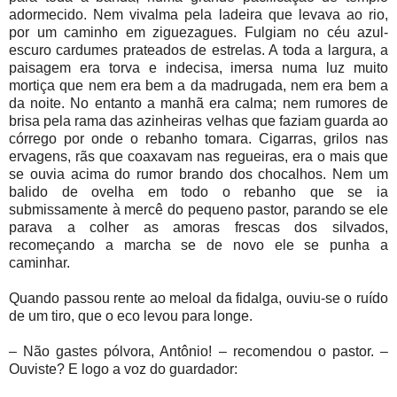
adormecido. Nem vivalma pela ladeira que levava ao rio,
por um caminho em ziguezagues. Fulgiam no céu azul-
escuro cardumes prateados de estrelas. A toda a largura, a
paisagem era torva e indecisa, imersa numa luz muito
mortiça que nem era bem a da madrugada, nem era bem a
da noite. No entanto a manhã era calma; nem rumores de
brisa pela rama das azinheiras velhas que faziam guarda ao
córrego por onde o rebanho tomara. Cigarras, grilos nas
ervagens, rãs que coaxavam nas regueiras, era o mais que
se ouvia acima do rumor brando dos chocalhos. Nem um
balido de ovelha em todo o rebanho que se ia
submissamente à mercê do pequeno pastor, parando se ele
parava a colher as amoras frescas dos silvados,
recomeçando a marcha se de novo ele se punha a
caminhar.
Quando passou rente ao meloal da fidalga, ouviu-se o ruído
de um tiro, que o eco levou para longe.
– Não gastes pólvora, Antônio! – recomendou o pastor. –
Ouviste? E logo a voz do guardador: