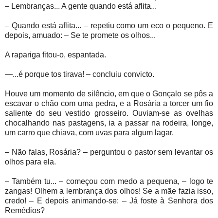
– Lembranças... A gente quando está aflita...
– Quando está aflita... – repetiu como um eco o pequeno. E
depois, amuado: – Se te promete os olhos...
A rapariga fitou-o, espantada.
—...é porque tos tirava! – concluiu convicto.
Houve um momento de silêncio, em que o Gonçalo se pôs a
escavar o chão com uma pedra, e a Rosária a torcer um fio
saliente do seu vestido grosseiro. Ouviam-se as ovelhas
chocalhando nas pastagens, ia a passar na rodeira, longe,
um carro que chiava, com uvas para algum lagar.
– Não falas, Rosária? – perguntou o pastor sem levantar os
olhos para ela.
– Também tu... – começou com medo a pequena, – logo te
zangas! Olhem a lembrança dos olhos! Se a mãe fazia isso,
credo! – E depois animando-se: – Já foste à Senhora dos
Remédios?