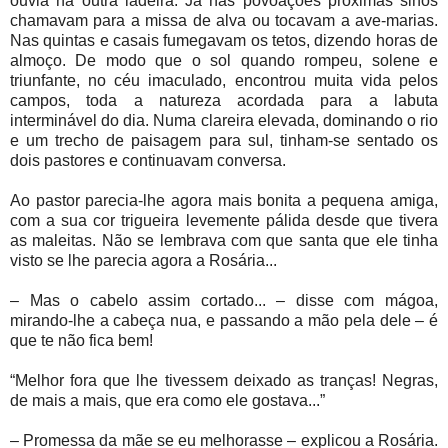
ouvia na outra ladeira. Já nas povoações próximas sinos
chamavam para a missa de alva ou tocavam a ave-marias.
Nas quintas e casais fumegavam os tetos, dizendo horas de
almoço. De modo que o sol quando rompeu, solene e
triunfante, no céu imaculado, encontrou muita vida pelos
campos, toda a natureza acordada para a labuta
interminável do dia. Numa clareira elevada, dominando o rio
e um trecho de paisagem para sul, tinham-se sentado os
dois pastores e continuavam conversa.
Ao pastor parecia-lhe agora mais bonita a pequena amiga,
com a sua cor trigueira levemente pálida desde que tivera
as maleitas. Não se lembrava com que santa que ele tinha
visto se lhe parecia agora a Rosária...
– Mas o cabelo assim cortado... – disse com mágoa,
mirando-lhe a cabeça nua, e passando a mão pela dele – é
que te não fica bem!
“Melhor fora que lhe tivessem deixado as tranças! Negras,
de mais a mais, que era como ele gostava...”
– Promessa da mãe se eu melhorasse – explicou a Rosária.