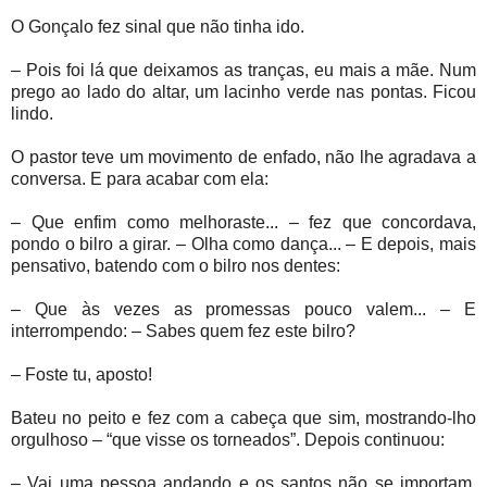
O Gonçalo fez sinal que não tinha ido.
– Pois foi lá que deixamos as tranças, eu mais a mãe. Num
prego ao lado do altar, um lacinho verde nas pontas. Ficou
lindo.
O pastor teve um movimento de enfado, não lhe agradava a
conversa. E para acabar com ela:
– Que enfim como melhoraste... – fez que concordava,
pondo o bilro a girar. – Olha como dança... – E depois, mais
pensativo, batendo com o bilro nos dentes:
– Que às vezes as promessas pouco valem... – E
interrompendo: – Sabes quem fez este bilro?
– Foste tu, aposto!
Bateu no peito e fez com a cabeça que sim, mostrando-lho
orgulhoso – “que visse os torneados”. Depois continuou:
– Vai uma pessoa andando e os santos não se importam.