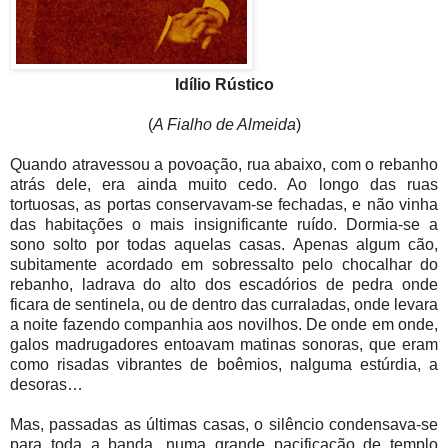
Idílio Rústico
(
A Fialho de Almeida
)
Quando atravessou a povoação, rua abaixo, com o rebanho
atrás dele, era ainda muito cedo. Ao longo das ruas
tortuosas, as portas conservavam-se fechadas, e não vinha
das habitações o mais insignificante ruído. Dormia-se a
sono solto por todas aquelas casas. Apenas algum cão,
subitamente acordado em sobressalto pelo chocalhar do
rebanho, ladrava do alto dos escadórios de pedra onde
ficara de sentinela, ou de dentro das curraladas, onde levara
a noite fazendo companhia aos novilhos. De onde em onde,
galos madrugadores entoavam matinas sonoras, que eram
como risadas vibrantes de boêmios, nalguma estúrdia, a
desoras…
Mas, passadas as últimas casas, o silêncio condensava-se
para toda a banda, numa grande pacificação de templo