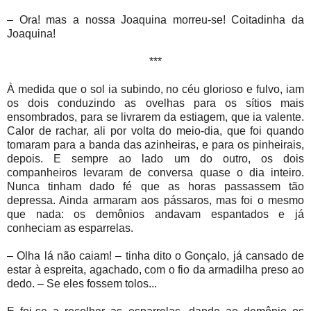
– Ora! mas a nossa Joaquina morreu-se! Coitadinha da
Joaquina!
***
À medida que o sol ia subindo, no céu glorioso e fulvo, iam
os dois conduzindo as ovelhas para os sítios mais
ensombrados, para se livrarem da estiagem, que ia valente.
Calor de rachar, ali por volta do meio-dia, que foi quando
tomaram para a banda das azinheiras, e para os pinheirais,
depois. E sempre ao lado um do outro, os dois
companheiros levaram de conversa quase o dia inteiro.
Nunca tinham dado fé que as horas passassem tão
depressa. Ainda armaram aos pássaros, mas foi o mesmo
que nada: os demônios andavam espantados e já
conheciam as esparrelas.
– Olha lá não caiam! – tinha dito o Gonçalo, já cansado de
estar à espreita, agachado, com o fio da armadilha preso ao
dedo. – Se eles fossem tolos...