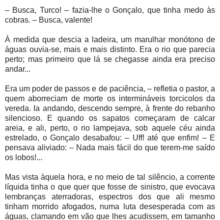
– Busca, Turco! – fazia-lhe o Gonçalo, que tinha medo às
cobras. – Busca, valente!
À medida que descia a ladeira, um marulhar monótono de
águas ouvia-se, mais e mais distinto. Era o rio que parecia
perto; mas primeiro que lá se chegasse ainda era preciso
andar...
Era um poder de passos e de paciência, – refletia o pastor, a
quem aborreciam de morte os intermináveis torcicolos da
vereda. Ia andando, descendo sempre, à frente do rebanho
silencioso. E quando os sapatos começaram de calcar
areia, e ali, perto, o rio lampejava, sob aquele céu ainda
estrelado, o Gonçalo desabafou: – Uff! até que enfim! – E
pensava aliviado: – Nada mais fácil do que terem-me saído
os lobos!...
Mas vista àquela hora, e no meio de tal silêncio, a corrente
líquida tinha o que quer que fosse de sinistro, que evocava
lembranças aterradoras, espectros dos que ali mesmo
tinham morrido afogados, numa luta desesperada com as
águas, clamando em vão que lhes acudissem, em tamanho