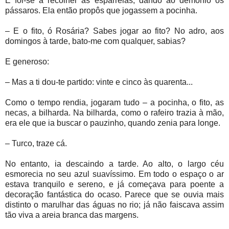
E foi-se a recolher as esparrelas, dando ao demônio os
pássaros. Ela então propôs que jogassem a pocinha.
– E o fito, ó Rosária? Sabes jogar ao fito? No adro, aos
domingos à tarde, bato-me com qualquer, sabias?
E generoso:
– Mas a ti dou-te partido: vinte e cinco às quarenta...
Como o tempo rendia, jogaram tudo – a pocinha, o fito, as
necas, a bilharda. Na bilharda, como o rafeiro trazia à mão,
era ele que ia buscar o pauzinho, quando zenia para longe.
– Turco, traze cá.
No entanto, ia descaindo a tarde. Ao alto, o largo céu
esmorecia no seu azul suavíssimo. Em todo o espaço o ar
estava tranquilo e sereno, e já começava para poente a
decoração fantástica do ocaso. Parece que se ouvia mais
distinto o marulhar das águas no rio; já não faiscava assim
tão viva a areia branca das margens.