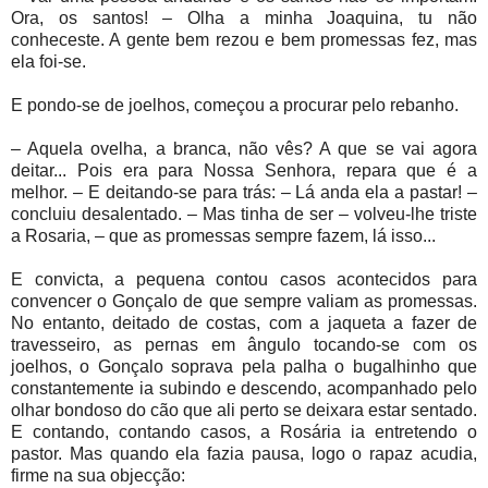
Ora, os santos! – Olha a minha Joaquina, tu não
conheceste. A gente bem rezou e bem promessas fez, mas
ela foi-se.
E pondo-se de joelhos, começou a procurar pelo rebanho.
– Aquela ovelha, a branca, não vês? A que se vai agora
deitar... Pois era para Nossa Senhora, repara que é a
melhor. – E deitando-se para trás: – Lá anda ela a pastar! –
concluiu desalentado. – Mas tinha de ser – volveu-lhe triste
a Rosaria, – que as promessas sempre fazem, lá isso...
E convicta, a pequena contou casos acontecidos para
convencer o Gonçalo de que sempre valiam as promessas.
No entanto, deitado de costas, com a jaqueta a fazer de
travesseiro, as pernas em ângulo tocando-se com os
joelhos, o Gonçalo soprava pela palha o bugalhinho que
constantemente ia subindo e descendo, acompanhado pelo
olhar bondoso do cão que ali perto se deixara estar sentado.
E contando, contando casos, a Rosária ia entretendo o
pastor. Mas quando ela fazia pausa, logo o rapaz acudia,
firme na sua objecção: