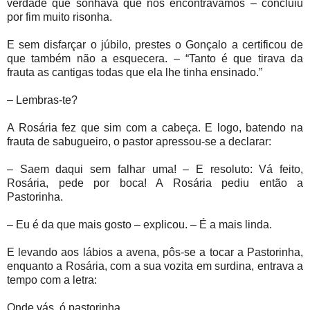
verdade que sonhava que nos encontrávamos – concluiu
por fim muito risonha.
E sem disfarçar o júbilo, prestes o Gonçalo a certificou de
que também não a esquecera. – “Tanto é que tirava da
frauta as cantigas todas que ela lhe tinha ensinado.”
– Lembras-te?
A Rosária fez que sim com a cabeça. E logo, batendo na
frauta de sabugueiro, o pastor apressou-se a declarar:
– Saem daqui sem falhar uma! – E resoluto: Vá feito,
Rosária, pede por boca! A Rosária pediu então a
Pastorinha.
– Eu é da que mais gosto – explicou. – É a mais linda.
E levando aos lábios a avena, pôs-se a tocar a Pastorinha,
enquanto a Rosária, com a sua vozita em surdina, entrava a
tempo com a letra:
Onde vás, ó pastorinha,