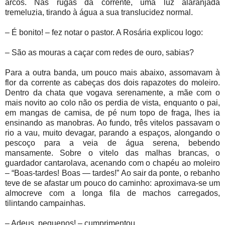
arcos. Nas rugas da corrente, uma luz alaranjada
tremeluzia, tirando à água a sua translucidez normal.
– É bonito! – fez notar o pastor. A Rosária explicou logo:
– São as mouras a caçar com redes de ouro, sabias?
Para a outra banda, um pouco mais abaixo, assomavam à
flor da corrente as cabeças dos dois rapazotes do moleiro.
Dentro da chata que vogava serenamente, a mãe com o
mais novito ao colo não os perdia de vista, enquanto o pai,
em mangas de camisa, de pé num topo de fraga, lhes ia
ensinando as manobras. Ao fundo, três vitelos passavam o
rio a vau, muito devagar, parando a espaços, alongando o
pescoço para a veia de água serena, bebendo
mansamente. Sobre o vitelo das malhas brancas, o
guardador cantarolava, acenando com o chapéu ao moleiro
– “Boas-tardes! Boas — tardes!” Ao sair da ponte, o rebanho
teve de se afastar um pouco do caminho: aproximava-se um
almocreve com a longa fila de machos carregados,
tilintando campainhas.
– Adeus, pequenos! – cumprimentou.