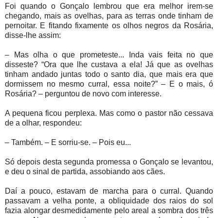
Foi quando o Gonçalo lembrou que era melhor irem-se
chegando, mais as ovelhas, para as terras onde tinham de
pernoitar. E fitando fixamente os olhos negros da Rosária,
disse-lhe assim:
– Mas olha o que prometeste... Inda vais feita no que
disseste? “Ora que lhe custava a ela! Já que as ovelhas
tinham andado juntas todo o santo dia, que mais era que
dormissem no mesmo curral, essa noite?” – E o mais, ó
Rosária? – perguntou de novo com interesse.
A pequena ficou perplexa. Mas como o pastor não cessava
de a olhar, respondeu:
– Também. – E sorriu-se. – Pois eu...
Só depois desta segunda promessa o Gonçalo se levantou,
e deu o sinal de partida, assobiando aos cães.
Daí a pouco, estavam de marcha para o curral. Quando
passavam a velha ponte, a obliquidade dos raios do sol
fazia alongar desmedidamente pelo areal a sombra dos três