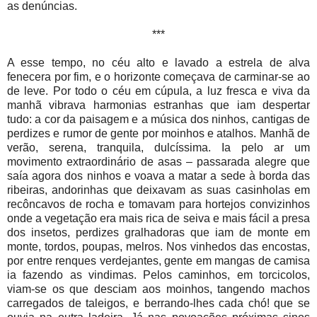
as denúncias.
***
A esse tempo, no céu alto e lavado a estrela de alva
fenecera por fim, e o horizonte começava de carminar-se ao
de leve. Por todo o céu em cúpula, a luz fresca e viva da
manhã vibrava harmonias estranhas que iam despertar
tudo: a cor da paisagem e a música dos ninhos, cantigas de
perdizes e rumor de gente por moinhos e atalhos. Manhã de
verão, serena, tranquila, dulcíssima. Ia pelo ar um
movimento extraordinário de asas – passarada alegre que
saía agora dos ninhos e voava a matar a sede à borda das
ribeiras, andorinhas que deixavam as suas casinholas em
recôncavos de rocha e tomavam para hortejos convizinhos
onde a vegetação era mais rica de seiva e mais fácil a presa
dos insetos, perdizes gralhadoras que iam de monte em
monte, tordos, poupas, melros. Nos vinhedos das encostas,
por entre renques verdejantes, gente em mangas de camisa
ia fazendo as vindimas. Pelos caminhos, em torcicolos,
viam-se os que desciam aos moinhos, tangendo machos
carregados de taleigos, e berrando-lhes cada chó! que se