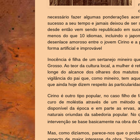
necessário fazer algumas ponderações acerca
sucesso a seu tempo e jamais deixou de ser so
desde então vem sendo republicado em suces
menos do que 10 idiomas, incluindo o japonê
desenlace amoroso entre o jovem Cirino e a 
forma artificial e improvável
Inocência é filha de um sertanejo mineiro q
Grosso. Ao teor da cultura local, a mulher é r
longe do alcance dos olhares dos matutos 
vigilância do pai que, como mineiro, tem aq
que ainda hoje dizem respeito às particularid
Cirino é outro tipo popular, no caso filho d
curo de moléstia através de um método qu
disponível da época e em parte as ervas, a
naturais oriundas da sabedoria popular. No q
intervenção se base basicamente na obra de 
Mas, como dizíamos, parece-nos que o prob
aspecto de maior interesse da obra. “Inocên