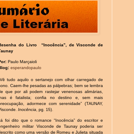
Resenha do Livro
“Inocência”, de Visconde de
Taunay
Por:
Paulo Marçaioli
Blog:
esperandopaulo
“Vê tudo aquilo o sertanejo com olhar carregado de
sono. Caem-lhe pesadas as pálpebras; bem se lembra
de que por ali podem rastejar venenosas alimárias,
mas é fatalista; confia no destino e, sem mais
preocupação, adormece com serenidade” (TAUNAY,
Visconde.
Inocência
, pg. 15).
Já foi dito que o romance “Inocência” do escritor e
engenheiro militar Visconde de Taunay poderia ser
descrito como uma versão de Romeu e Julieta situada