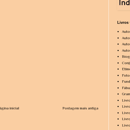
Livros
Auto
Auto
Auto
Auto
Biog
Conj
Etim
Foto
Fund
Fábu
Gram
Livr
Livr
ágina inicial
Postagem mais antiga
Livr
Livr
Livr