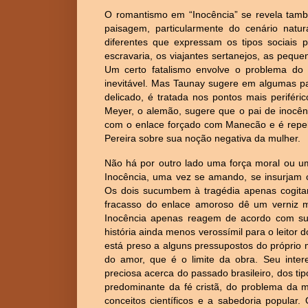
O romantismo em “Inocência” se revela també
paisagem, particularmente do cenário natu
diferentes que expressam os tipos sociais p
escravaria, os viajantes sertanejos, as peque
Um certo fatalismo envolve o problema do 
inevitável. Mas Taunay sugere em algumas p
delicado, é tratada nos pontos mais periféri
Meyer, o alemão, sugere que o pai de inocênc
com o enlace forçado com Manecão e é repelid
Pereira sobre sua noção negativa da mulher.
Não há por outro lado uma força moral ou um
Inocência, uma vez se amando, se insurjam
Os dois sucumbem à tragédia apenas cogitan
fracasso do enlace amoroso dê um verniz m
Inocência apenas reagem de acordo com sua
história ainda menos verossímil para o leitor 
está preso a alguns pressupostos do próprio m
do amor, que é o limite da obra. Seu inter
preciosa acerca do passado brasileiro, dos tip
predominante da fé cristã, do problema da m
conceitos científicos e a sabedoria popular