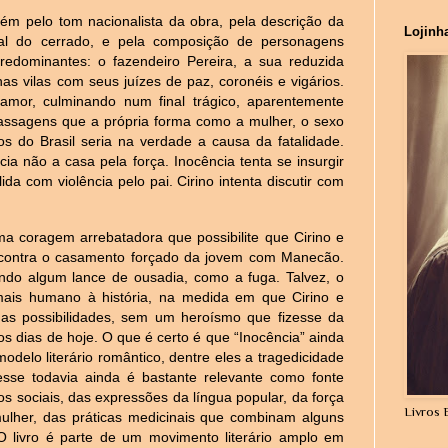
m pelo tom nacionalista da obra, pela descrição da
Lojinh
ral do cerrado, e pela composição de personagens
redominantes: o fazendeiro Pereira, a sua reduzida
nas vilas com seus juízes de paz, coronéis e vigários.
amor, culminando num final trágico, aparentemente
assagens que a própria forma como a mulher, o sexo
cos do Brasil seria na verdade a causa da fatalidade.
ia não a casa pela força. Inocência tenta se insurgir
a com violência pelo pai. Cirino intenta discutir com
a coragem arrebatadora que possibilite que Cirino e
 contra o casamento forçado da jovem com Manecão.
do algum lance de ousadia, como a fuga. Talvez, o
ais humano à história, na medida em que Cirino e
s possibilidades, sem um heroísmo que fizesse da
dos dias de hoje. O que é certo é que “Inocência” ainda
odelo literário romântico, dentre eles a tragedicidade
esse todavia ainda é bastante relevante como fonte
os sociais, das expressões da língua popular, da força
Livros 
ulher, das práticas medicinais que combinam alguns
. O livro é parte de um movimento literário amplo em