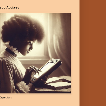
a do Apoia-se
Especiais