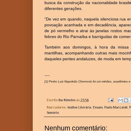
busca da construção da nacionalidade brasi
diferentes gerações.
“De vez em quando, naquela silenciosa rua e
povoação acanhada e em decadência, aparece
de pó vermelho e atrai às janelas rostos mac
febres do Rio Parnaíba e barrigudas de comer
Também aos domingos, à hora da missa p
mantilhas, acompanhando outras mais mocinh
daqueles pentes andaluzes, de moda em temp
---
[1] Pedro Luiz Napoleão Chernoviz foi um médico, acadêmico e e
Escrito
Iba Mendes
às
23:56
Marcadores:
Análise Literária
,
Ensaio
,
Paulo Marçaioli
,
P
Sumário
Nenhum comentário: