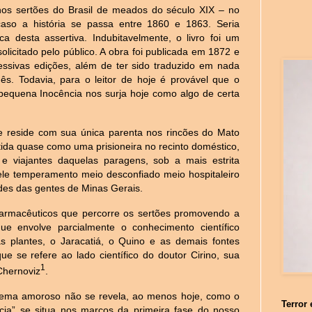
nos sertões do Brasil de meados do século XIX – no
caso a história se passa entre 1860 e 1863. Seria
 desta assertiva. Indubitavelmente, o livro foi um
licitado pelo público. A obra foi publicada em 1872 e
sivas edições, além de ter sido traduzido em nada
s. Todavia, para o leitor de hoje é provável que o
pequena Inocência nos surja hoje como algo de certa
ue reside com sua única parenta nos rincões do Mato
etida quase como uma prisioneira no recinto doméstico,
e viajantes daquelas paragens, sob a mais estrita
uele temperamento meio desconfiado meio hospitaleiro
ades das gentes de Minas Gerais.
e farmacêuticos que percorre os sertões promovendo a
e envolve parcialmente o conhecimento científico
s plantes, o Jaracatiá, o Quino e as demais fontes
ue se refere ao lado científico do doutor Cirino, sua
1
Chernoviz
.
lema amoroso não se revela, ao menos hoje, como o
Terror 
cia” se situa nos marcos da primeira fase do nosso