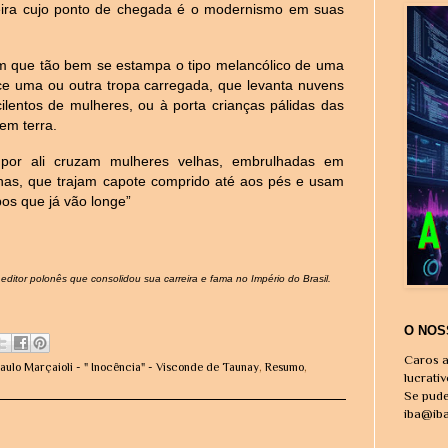
leira cujo ponto de chegada é o modernismo em suas
m que tão bem se estampa o tipo melancólico de uma
 uma ou outra tropa carregada, que levanta nuvens
ilentos de mulheres, ou à porta crianças pálidas das
em terra.
or ali cruzam mulheres velhas, embrulhadas em
as, que trajam capote comprido até aos pés e usam
os que já vão longe”
ditor polonês que consolidou sua carreira e fama no Império do Brasil.
O NOS
Caros a
aulo Marçaioli - " Inocência" - Visconde de Taunay
,
Resumo
,
lucrati
Se pude
iba@ib