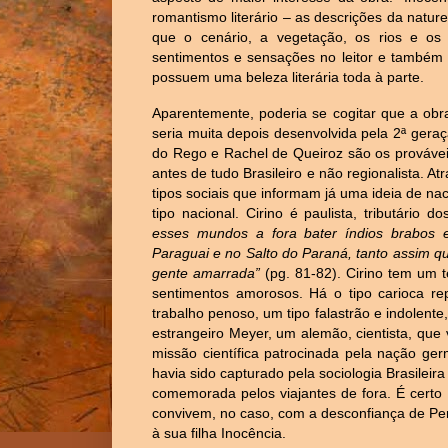
romantismo literário – as descrições da nat
que o cenário, a vegetação, os rios e os
sentimentos e sensações no leitor e também 
possuem uma beleza literária toda à parte.
Aparentemente, poderia se cogitar que a obra
seria muita depois desenvolvida pela 2ª gera
do Rego e Rachel de Queiroz são os prováve
antes de tudo Brasileiro e não regionalista. A
tipos sociais que informam já uma ideia de na
tipo nacional. Cirino é paulista, tributário d
esses mundos a fora bater índios brabos 
Paraguai e no Salto do Paraná, tanto assim 
gente amarrada”
(pg. 81-82). Cirino tem um 
sentimentos amorosos. Há o tipo carioca r
trabalho penoso, um tipo falastrão e indole
estrangeiro Meyer, um alemão, cientista, que 
missão científica patrocinada pela nação ger
havia sido capturado pela sociologia Brasileira
comemorada pelos viajantes de fora. É certo 
convivem, no caso, com a desconfiança de Pere
à sua filha Inocência.