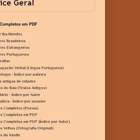
 Completos em PDF
r Iba Mendes
res Brasileiros
res Estrangeiros
res Portugueses
rafias
ugação Verbal (Língua Portuguesa)
ologia - Índice por palavra
s antigas de cidades
o do Baú (Textos Antigos)
lário - Índice por Autor
ática - Índice por assunto
os Completos (Poesia)
os Completos em PDF
os Completos em PDF (Índice por Autor)
os Velhos (Ortografia Original)
os do Kindle