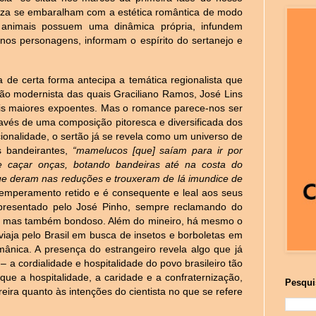
ureza se embaralham com a estética romântica de modo
 animais possuem uma dinâmica própria, infundem
nos personagens, informam o espírito do sertanejo e
 de certa forma antecipa a temática regionalista que
ção modernista das quais Graciliano Ramos, José Lins
is maiores expoentes. Mas o romance parece-nos ser
través de uma composição pitoresca e diversificada dos
cionalidade, o sertão já se revela como um universo de
os bandeirantes,
“mamelucos [que] saíam para ir por
e caçar onças, botando bandeiras até na costa do
que deram nas reduções e trouxeram de lá imundice de
temperamento retido e é consequente e leal aos seus
epresentado pelo José Pinho, sempre reclamando do
nte, mas também bondoso. Além do mineiro, há mesmo o
viaja pelo Brasil em busca de insetos e borboletas em
mânica. A presença do estrangeiro revela algo que já
 – a cordialidade e hospitalidade do povo brasileiro tão
que a hospitalidade, a caridade e a confraternização,
Pesqui
ira quanto às intenções do cientista no que se refere