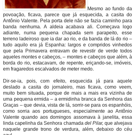
Mesmo ao fundo da
povoação, ficava, parece que já esquecida, a casita do
Antônio Valente. Pela porta dele não se fazia caminho para
banda nenhuma. A aldeia acabava ali. Começava logo
adiante, numa pequena chapada sem parapeito, esse
terreno ladeiroso que ia dar ao rio, e da banda de lá do rio –
tudo aquilo era já Espanha: largos e compridos vinhedos
que pela Primavera entravam de revestir de verde todos
aqueles montes e cabeços, – montes e cabeços que além, à
borda do rio, estacavam, de repente, eriçando-se, imóveis,
em fragaredos escalvados de meter medo.
Dir-se-ia, pois, com efeito, esquecida já para aquele
deslado a casita do jornaleiro, mas ficava, como veem,
muito bem situada, porque de mais a mais era vizinha de
uma pequena ermida – a ermidinha branca da Senhora das
Graças – que devia, vista de lá, sorrir-se para os espanhóis,
como sorria aos portugueses, especialmente ao Antônio
Valente quando aos domingos assomava à janelita, essa
linda capelinha da Senhora chamada
del Pilar,
que alvejava
naquele grande trono de verdura, além, debaixo do céu