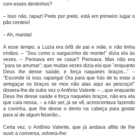
com esses dentinhos?
– Isso não, rapaz! Preto por preto, está em primeiro lugar o
pão centeio!
– Ah, marota!
A esse tempo, a Luzia era órfã de pai e mãe, e não tinha
irmãos. – "Sou como o sargacinho do monte!" dizia ela às
vezes. – Pensava em se casar? Pensava. Mas não era
"para se arrumar"; que muitas vezes dizia ela que "enquanto
Deus lhe desse saúde, e força naqueles braços..." –
"Esconde lá isso, rapariga! Ora para que hás de tu estar a
arregaçar os braços se mos não atas aqui ao pescoço!"
dissera-lhe de outra vez o Antônio Valente – ...que enquanto
Deus lhe desse saúde e força naqueles braços, não era ela
que caía nessa, – a não ser, já se vê, acrescentava fazendo
a covinha, que lhe desse o demo na cabeça para gostar
para aí de algum feiarrão...
Certa vez, o Antônio Valente, que já andava aflito de lhe
ouvir a conversa, volvera-lhe: