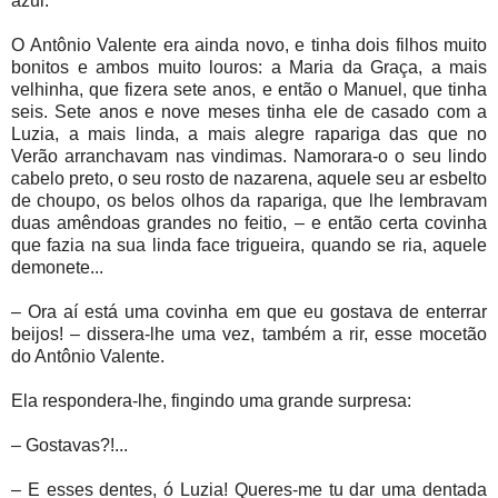
azul.
O Antônio Valente era ainda novo, e tinha dois filhos muito
bonitos e ambos muito louros: a Maria da Graça, a mais
velhinha, que fizera sete anos, e então o Manuel, que tinha
seis. Sete anos e nove meses tinha ele de casado com a
Luzia, a mais linda, a mais alegre rapariga das que no
Verão arranchavam nas vindimas. Namorara-o o seu lindo
cabelo preto, o seu rosto de nazarena, aquele seu ar esbelto
de choupo, os belos olhos da rapariga, que lhe lembravam
duas amêndoas grandes no feitio, – e então certa covinha
que fazia na sua linda face trigueira, quando se ria, aquele
demonete...
– Ora aí está uma covinha em que eu gostava de enterrar
beijos! – dissera-lhe uma vez, também a rir, esse mocetão
do Antônio Valente.
Ela respondera-lhe, fingindo uma grande surpresa:
– Gostavas?!...
– E esses dentes, ó Luzia! Queres-me tu dar uma dentada