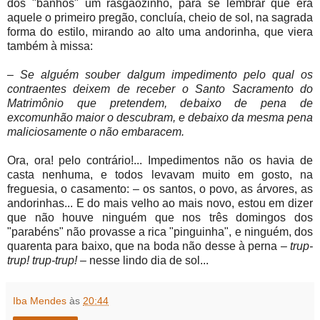
dos "banhos" um rasgãozinho, para se lembrar que era
aquele o primeiro pregão, concluía, cheio de sol, na sagrada
forma do estilo, mirando ao alto uma andorinha, que viera
também à missa:
– Se alguém souber dalgum impedimento pelo qual os
contraentes deixem de receber o Santo Sacramento do
Matrimônio que pretendem, debaixo de pena de
excomunhão maior o descubram, e debaixo da mesma pena
maliciosamente o não embaracem.
Ora, ora! pelo contrário!... Impedimentos não os havia de
casta nenhuma, e todos levavam muito em gosto, na
freguesia, o casamento: – os santos, o povo, as árvores, as
andorinhas... E do mais velho ao mais novo, estou em dizer
que não houve ninguém que nos três domingos dos
"parabéns" não provasse a rica "pinguinha", e ninguém, dos
quarenta para baixo, que na boda não desse à perna
– trup-
trup! trup-trup!
– nesse lindo dia de sol...
Iba Mendes
às
20:44