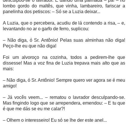
desculpou-se o lavrador. E dando uma palmada – pá! – no
lombo gordo do maltês, que vinha, lambareiro, fariscar a
panelinha dos petiscos: – Só se a Luzia deixar...
A Luzia, que o percebera, acudiu de lá contendo a risa, – e,
levantando no ar o garfo de ferro, suplicou:
– Não diga, ó Sr. Antônio! Pelas suas alminhas não diga!
Peço-lhe eu que não diga!
Foi um alvoroço na cozinha, todos a pedirem-lhe que
dissesse! Mas a voz fina de Luzia trepava mais alto que as
mais:
– Não diga, ó Sr. Antônio! Sempre quero ver agora se é meu
amigo!
– Já vocês veem... – rematou o lavrador desculpando-se.
Mas fingindo logo que se arrependera, emendou: – E tu que
é que me dás se eu me calar?!
– Olhem o interesseiro! Eu só se lhe der este anel...