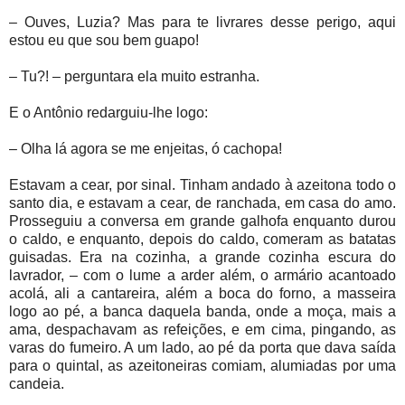
– Ouves, Luzia? Mas para te livrares desse perigo, aqui
estou eu que sou bem guapo!
– Tu?! – perguntara ela muito estranha.
E o Antônio redarguiu-lhe logo:
– Olha lá agora se me enjeitas, ó cachopa!
Estavam a cear, por sinal. Tinham andado à azeitona todo o
santo dia, e estavam a cear, de ranchada, em casa do amo.
Prosseguiu a conversa em grande galhofa enquanto durou
o caldo, e enquanto, depois do caldo, comeram as batatas
guisadas. Era na cozinha, a grande cozinha escura do
lavrador, – com o lume a arder além, o armário acantoado
acolá, ali a cantareira, além a boca do forno, a masseira
logo ao pé, a banca daquela banda, onde a moça, mais a
ama, despachavam as refeições, e em cima, pingando, as
varas do fumeiro. A um lado, ao pé da porta que dava saída
para o quintal, as azeitoneiras comiam, alumiadas por uma
candeia.