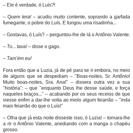
– Ele é verdade, ó Luís?!
– Quem
tera!
– acudiu muito contente, soprando a garfada
fumegante, o pobre do Luís. E fungou uma risadinha...
– Gostavas, ó Luís? – perguntou-lhe de lá o Antônio Valente.
–
To... tava!
– disse o gago.
–
Tam’ém eu!
Fora então que a Luzia, já de pé para se ir embora, no meio
de alguns que se despediam – "Boas-noites, Sr. Antônio!
Muito boas-noites, Sra. Ana!" – dissera outra vez a sua
"história": – que "enquanto Deus lhe desse saúde, e força
naqueles braços..." – acabando por os seus receios de que
viesse enfim a dar-lhe volta ao miolo algum feiarrão – "inda
mais feiarrão do que o Luís!"
– Olha que já esta noite disseste isso, ó Luzia! – tornara-lhe
a rir o Antônio Valente, anediando com a manga o chapéu
grosso.