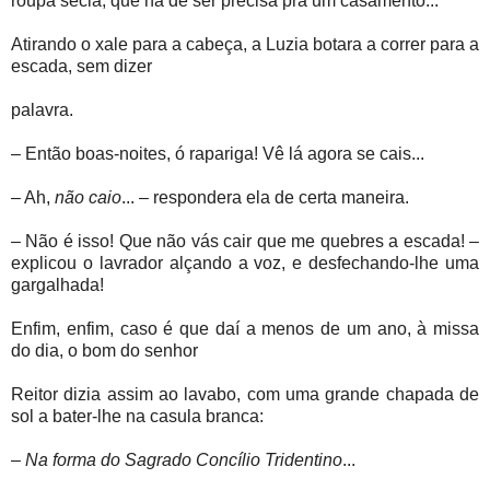
roupa sécia, que há de ser precisa pra um casamento...
Atirando o xale para a cabeça, a Luzia botara a correr para a
escada, sem dizer
palavra.
– Então boas-noites, ó rapariga! Vê lá agora se cais...
– Ah,
não caio
... – respondera ela de certa maneira.
– Não é isso! Que não vás cair que me quebres a escada! –
explicou o lavrador alçando a voz, e desfechando-lhe uma
gargalhada!
Enfim, enfim, caso é que daí a menos de um ano, à missa
do dia, o bom do senhor
Reitor dizia assim ao lavabo, com uma grande chapada de
sol a bater-lhe na casula branca:
–
Na forma do Sagrado Concílio Tridentino
...