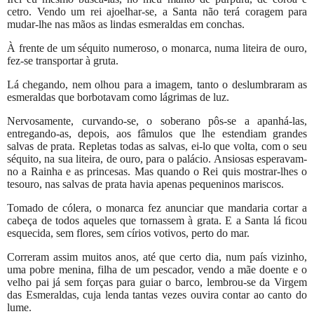
cetro. Vendo um rei ajoelhar-se, a Santa não terá coragem para
mudar-lhe nas mãos as lindas esmeraldas em conchas.
À frente de um séquito numeroso, o monarca, numa liteira de ouro,
fez-se transportar à gruta.
Lá chegando, nem olhou para a imagem, tanto o deslumbraram as
esmeraldas que borbotavam como lágrimas de luz.
Nervosamente, curvando-se, o soberano pôs-se a apanhá-las,
entregando-as, depois, aos fâmulos que lhe estendiam grandes
salvas de prata. Repletas todas as salvas, ei-lo que volta, com o seu
séquito, na sua liteira, de ouro, para o palácio. Ansiosas esperavam-
no a Rainha e as princesas. Mas quando o Rei quis mostrar-lhes o
tesouro, nas salvas de prata havia apenas pequeninos mariscos.
Tomado de cólera, o monarca fez anunciar que mandaria cortar a
cabeça de todos aqueles que tornassem à grata. E a Santa lá ficou
esquecida, sem flores, sem círios votivos, perto do mar.
Correram assim muitos anos, até que certo dia, num país vizinho,
uma pobre menina, filha de um pescador, vendo a mãe doente e o
velho pai já sem forças para guiar o barco, lembrou-se da Virgem
das Esmeraldas, cuja lenda tantas vezes ouvira contar ao canto do
lume.