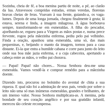
Sozinha, cheia de fé, a boa menina partiu de noite, a pé, ao clarão
da lua. Atravessou compridas estradas, ermas veredas, florestas
bravas cheias de feras. Voavam à sua frente, guiando-a, os vaga-
lumes. Depois de uma longa jornada, chegou finalmente à gruta; lá
estava, serena e linda, a imagem milagrosa. A água borbotava
sempre, transformando-se em esmeraldas. A filha do pescador,
ajoelhando-se, ergueu para a Virgem as mãos postas e, numa prece
fervente, rogou pela mãezinha enferma, pediu pelo pai velhinho.
Finda a oração, apanhou uma esmeralda, uma só, das mais
pequeninas, e, beijando o manto da imagem, tornou para a casa
distante. Ei-la que entra a humilde cabana e corre para junto do leito
onde sua boa mãe jazia enferma, e a cuja cabeceira, apertando a
cabeça entre as mãos, o velho pai chorava.
— Papai! Papai! não chores... Nossa Senhora deu-me uma
esmeralda. Vamos vendê-la e comprar remédio para a mãezinha
doente.
Dizendo isto, procurou no bolsinho do avental de chita a sua
riqueza. E qual não foi a admiração de seus pais, vendo por sobre o
leito não uma só mas inúmeras esmeraldas, grandes e brilhantes, de
um imenso valor. Nossa Senhora multiplicara-as. A menina, pela
bondade de seu coração angélico e por sua gratidão infantil,
mereceu tão celeste recompensa.