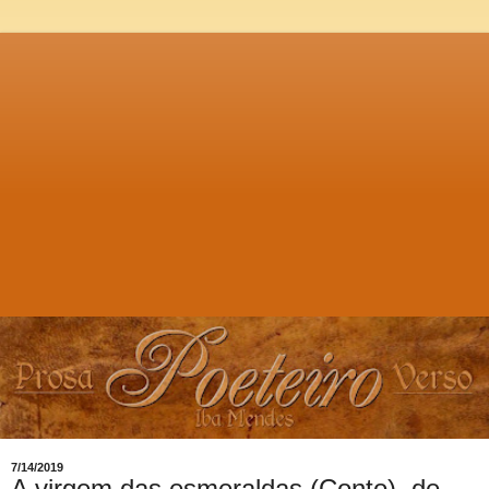
7/14/2019
A virgem das esmeraldas (Conto), de