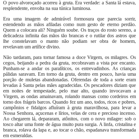
O povo alvoroçado acorreu à gruta. Era verdade: a Santa lá estava,
resplendente, envolta na sua túnica luminosa.
Era uma imagem de admirável formosura que parecia sorrir,
estendendo as mãos afiladas como num gesto de eterno perdão.
Quem a colocara ali? Ninguém soube. Os traços do rosto sereno, a
delicadeza infinita das mãos tão brancas e o rutilar dos astros que
lhe constelavam o manto não podiam ser obra de homem,
revelavam um artífice divino.
Não tardaram, para tornar famosa a doce Virgem, os milagres. Os
cegos, beijando a pedra da gruta, recobravam a vista por encanto.
Punham-se a andar os paralíticos, os entrevadinhos. As crianças
pálidas saravam. Em torno da gruta, dentro em pouco, havia uma
porção de muletas abandonadas. Oferendas de toda a sorte eram
levadas à Santa pelas mães agradecidas. Os pescadores diziam que
em noites de tempestade, pelo mar alto, quando invocavam a
Virgem, as ondas amainavam, rolando mansas como cordeiros em
torno dos frágeis barcos. Quando fez um ano, todos, ricos e pobres,
campônios e fidalgos afluíram à gruta maravilhosa, para levar a
Nossa Senhora, açucenas e lírios, velas de cera e precioso incenso.
Ao chegarem lá, depararam, atônitos, com o novo milagre: sob o
tosco altar uma fonte de água muito pura surgia. A linfa, cristalina e
branca, rolava da lapa e, ao tocar o chão, espadanava transformada
em esmeraldas.