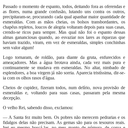
Passado o momento de espanto, todos, deitando fora as oferendas e
as flores, numa grande confusão, lutando uns contra os outros,
precipitaram-se, procurando cada qual apanhar maior quantidade de
esmeraldas. Com as mãos cheias, os bolsos transbordantes, os
chapéus repletos, loucos de alegria voltaram depois para suas casas,
crendo-se ricos para sempre. Mas qual não foi o espanto dessas
almas gananciosas quando, ao esvaziar nos lares as riquezas que
haviam trazido, viram, em vez de esmeraldas, simples conchinhas
sem valor algum!
Logo tornaram, de roldão, para diante da gruta, enfurecidos e
ameaçadores. Mas a água brotava ainda, cada vez mais pura e
continuamente se mudava em esmeraldas. No altar, nimbado de
esplendores, a boa virgem já não sorria. Aparecia tristíssima, dir-se-
ia com os olhos rasos d'água.
Cheios de cupidez, fizeram todos, num delírio, nova provisão de
esmeraldas e, voltando para suas casas, passaram pela mesma
decepção.
O velho Rei, sabendo disso, exclamou:
— A Santa fez muito bem. Os pobres não merecem pedrarias e os
fidalgos delas não precisam. As gemas são para os tesouros reais.
Irei eu mesmo buscá-las, no meu manto de púrpura, de coroa e