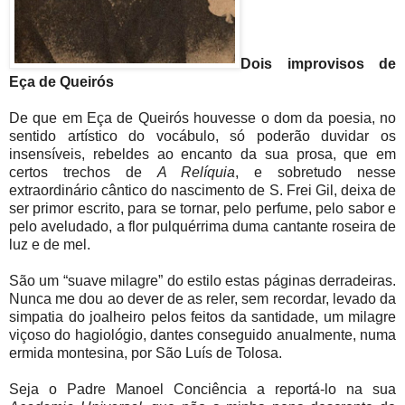
Dois improvisos de
Eça de Queirós
De que em Eça de Queirós houvesse o dom da poesia, no
sentido artístico do vocábulo, só poderão duvidar os
insensíveis, rebeldes ao encanto da sua prosa, que em
certos trechos de
A Relíquia
, e sobretudo nesse
extraordinário cântico do nascimento de S. Frei Gil, deixa de
ser primor escrito, para se tornar, pelo perfume, pelo sabor e
pelo aveludado, a flor pulquérrima duma cantante roseira de
luz e de mel.
São um “suave milagre” do estilo estas páginas derradeiras.
Nunca me dou ao dever de as reler, sem recordar, levado da
simpatia do joalheiro pelos feitos da santidade, um milagre
viçoso do hagiológio, dantes conseguido anualmente, numa
ermida montesina, por São Luís de Tolosa.
Seja o Padre Manoel Conciência a reportá-lo na sua