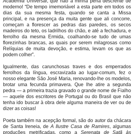
Academia Universal
, que não a minha pena descrente de
moderno! “De tempo imemoriável a esta parte em todos os
dias da sua mesma festa, quando se canta a Missa
principal, e na presença da muita gente que ali concorre,
começam a florescer as pedras das paredes, os secos
madeiros do teto, os ladrilhos do chão, e até a fechadura, e
ferrolho da mesma Ermida, coalhando-se tudo de umas
florezinhas brancas, as quais por serem milagrosas como
Relíquias de muita devoção, e estima, levam os que as
podem colher”.
Igualmente, das carunchosas traves e dos emperrados
ferrolhos da língua, escravizada ao lugar-comum, fez o
nosso elegante São José Maria, renovando-lhe os modelos,
brotar uma fecunda primavera. Que lhe atire a segunda
pedra — a primeira trazia gravado o grande nome de Fialho
— aquele dos escritores de Portugal ou do Brasil que não
tenha ido buscar à obra dele alguma maneira de ver ou de
dizer as coisas!
Poeta também na acepção formal, são do autor da chácara
de Santa Ireneia, de
A Ilustre Casa de Ramires
, algumas
produções metrificadas, como a
Serenata de Satã às