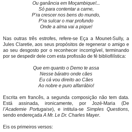
Ou ganância em Moçambique!...
Só para contentar a carne,
P'ra crescer nos bens do mundo,
P'ra sulcar o mar profundo
Onde a alma vai a pique!
Nas outras três estrofes, refere-se Eça a Mounet-Sully, a
Jules Claretie, aos seus propósitos de regenerar o amigo e
ao seu desgosto por o reconhecer incorrigível, terminando
por se despedir dele com esta profissão de fé bibliofilística:
Que em quanto o Demo te assa
Nesse báratro onde cães
Eu cá vou direito ao Cães
Ao nobre e puro alfarrábio!
Escrita em francês, a segunda composição não tem data.
Está assinada, ironicamente, por Jozé-Maria (De
l’Academie Portugaise
), e intitula-se
Simples Questions
,
sendo endereçada
A Mr. Le Dr. Charles Mayer
.
Eis os primeiros versos: