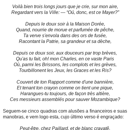
Voilà bien trois longs jours que je crie, sur mon aire,
Regardant vers la Ville: — “Oú, donc, est ce Mayer?”
Depuis le doux soir à la Maison Dorée,
Quand, nourrie de morue et parfumée de pêche,
Ta verve s'envola dans des ors de fusée,
Racontant la Patrie, sa grandeur et sa dèche,
Depuis ce doux soir, aux douceurs par trop brèves,
Qu'as tu fait, oh! mon Charles, en ce vaste Paris
Où, parmi les Brissons, les complots et les grèves,
Tourbillonent les Jeux, les Graces et les Ris?
Couvert de ton Rapport comme d'une bannière,
Et tenant ton crayon comme on tient une pique,
Harangues-tu toujours, de façon très altière,
Ces messieurs assemblés pour sauver Mozambique?
Seguem-se cinco quadras com alusões a financeiros e suas
manobras, e vem logo esta, cujo último verso é engraçado:
Peut-être, chez Paillard, et de blanc cravatê,