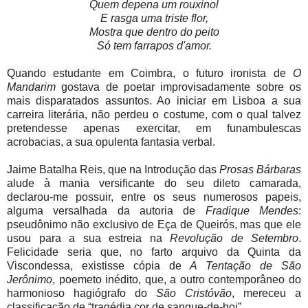
Quem depena um rouxinol
E rasga uma triste flor,
Mostra que dentro do peito
Só tem farrapos d'amor.
Quando estudante em Coimbra, o futuro ironista de
O
Mandarim
gostava de poetar improvisadamente sobre os
mais disparatados assuntos. Ao iniciar em Lisboa a sua
carreira literária, não perdeu o costume, com o qual talvez
pretendesse apenas exercitar, em funambulescas
acrobacias, a sua opulenta fantasia verbal.
Jaime Batalha Reis, que na Introdução das
Prosas Bárbaras
alude à mania versificante do seu dileto camarada,
declarou-me possuir, entre os seus numerosos papeis,
alguma versalhada da autoria de
Fradique Mendes
:
pseudônimo não exclusivo de Eça de Queirós, mas que ele
usou para a sua estreia na
Revolução de Setembro
.
Felicidade seria que, no farto arquivo da Quinta da
Viscondessa, existisse cópia de
A Tentação de São
Jerônimo
, poemeto inédito, que, a outro contemporâneo do
harmonioso hagiógrafo do
São Cristóvão
, mereceu a
classificação de “tragédia cor de sangue-de-boi”.