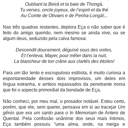
Oubliant la Beirá et la baie de Thongá,
Tu verses, oncle joyeux, de l’esprit et da thé
Au Comte de Olivaes e de Penha-Longá!...
Nas três quadras restantes, deplora Eça o não saber que é
feito do amigo querido, nem mesmo se ainda vive, ou se
algum deus, seduzido pela calva famosa:
Descendit doucement, déguisé sous des voiles,
Et t’enleva, Mayer, pour mêler dans la nuit,
La blancheur de ton crâne aux clartés des étoiles!
Para um tão lento e escrupuloso estilista, é muito curiosa a
espontaneidade desses dois improvisos, um deles em
língua estranha, e ambos repassados da penetrante ironia
que foi o aspecto primordial da bondade de Eça.
Não conheci, por meu mal, o prosador notável. Estou certo,
porém, que ele, sem querer, pensava em si ao tracejar
Um
gênio que era um santo para o In Memoriam
de Antero de
Quental. Pela confissão unânime dos seus mais íntimos,
Eça também possuiu “uma alma, onde, na meiga e