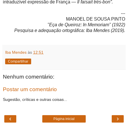
intraduzível expressão de França —
Il faisait très-bon”.
---
MANOEL DE SOUSA PINTO
"Eça de Queiroz: In Memoriam" (1922)
Pesquisa e adequação ortográfica: Iba Mendes (2019).
Iba Mendes
às
12:51
Compartilhar
Nenhum comentário:
Postar um comentário
Sugestão, críticas e outras coisas...
‹
›
Página inicial