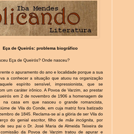
Eça de Queirós: problema biográfico
ceu Eça de Queirós? Onde nasceu?
erente o apuramento do ano e localidade porque a sua
leva a conhecer a situação que atuou na organização
aquele espírito sensível, impressionista, que se
com um caráter irônico. A Povoa de Varzim, ao prestar
Queirós em 2 de novembro de 1906 a homenagem de
e na casa em que nasceu o grande romancista,
iúme de Vila do Conde, em cuja matriz fora batizado
embro de 1845. Reclama-se aí a glória de ser Vila do
rço do genial escritor, filho de
mãe incógnita
, por
 de seu pai o Dr. José Maria de Almeida Teixeira de
 comissão da Povoa de Varzim tratou de apurar e