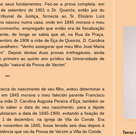
 os seus fundamentos. Fez-se a prova completa: em
 de setembro de 1901 o Dr. Queirós, então juiz do
ibunal de Justiça, fornecia ao Sr. Elisiário Luís
filho nasceu numa casa, onde em 1845 morava o meu
Soromenho, empregado que então era da fiscalização
rente, de longe se sabia que ali, na Rua da Praça,
embro de 1906 a mãe de Eça de Queirós, D. Carolina
avalheiro: “Venho assegurar que meu filho José Maria
. Depois destas duas provas irrefragáveis, ainda
 primeiro ao quinto ano jurídico da Universidade de
ção “natural da Povoa de Varzim”.
***
erca do nascimento de seu filho, evitou determinar a
 em 1845 morava o meu falecido parente Francisco
ua mãe D. Carolina Augusta Pereira d'Eça, também se
rio saber a data do seu nascimento, para a lápide
dotaram a data de 1845-1900, evitando a fixação de
 1 de dezembro, na igreja de Vila do Conde. Era
 novembro de 1845, fosse levada seis dias depois à
distância que vai da Povoa de Varzim a Villa do Conde.
Terror 