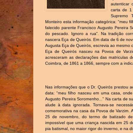
autenticar
carta de 1
Supremo Tr
Monteiro esta informação categórica: “meu 
falecido parente Francisco Augusto Pereira 
do pescado. Ignoro a rua”. Na tradição cor
nascera Eça de Queirós. Em data de 6 de nov
Augusta Eça de Queirós, escrevia ao mesmo c
Eça de Queirós nasceu na Povoa de Varzim”
acresceram as declarações das matriculas do
Coimbra, de 1861 a 1866, sempre com a indica
Nas informações que o Dr. Queirós prestou ac
data: “meu filho nasceu em uma casa, onde
Augusto Pereira Soromenho...” Na carta de s
alude à data ignorada. Tornava-se necessá
comemorativa na casa da Povoa de Varzim. A
25 de novembro, do termo de batizado de
impossível que uma criança nascida em 25 de
pia batismal, no maior rigor do inverno, e na 