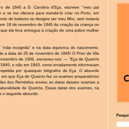
o de 1845 a D. Carolina d'Eça, escreve: “meu pai
 e se me oferece para mandá-lo criar no Porto, em
ento de batismo se designe ser meu filho,
sem todavia
s em 18 de novembro de 1845 da criação da criança no
s que ela fora entregue à criação de uma pobre mulher
“mãe incógnita" e na data equivoca do nascimento,
ente a data de 25 de novembro de 1845! O Prior de Vila
 novembro de 1906, escreveu-nos: — “Eça de Queirós
2/1845, e não em 1843, como erradamente informaram
repetida por quaisquer biógrafos de Eça. O absurdo
 em que Eça de Queirós fez os exames preparatórios
ndes dos Remédios enviou as datas desses exames a
aturalidade de Queirós. Essas datas dos exames, na
s o seguinte absurdo:
Pesqui