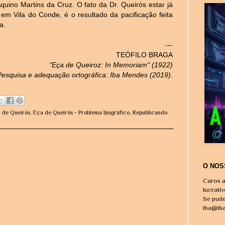
uino Martins da Cruz. O fato da Dr. Queirós estar já
em Vila do Conde, é o resultado da pacificação feita
a.
---
TEÓFILO BRAGA
"Eça de Queiroz: In Memoriam" (1922)
Pesquisa e adequação ortográfica: Iba Mendes (2019).
 de Queirós
,
Eça de Queirós - Problema biográfico
,
Republicando
O NOS
Caros a
lucrati
Se pude
iba@ib