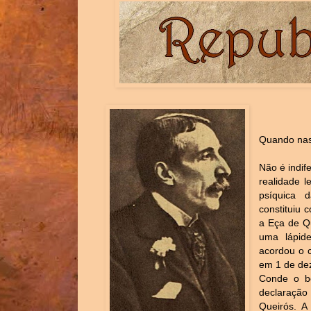
Quando nas
Não é indif
realidade 
psíquica d
constituiu 
a Eça de 
uma lápid
acordou o c
em 1 de dez
Conde o be
declaração
Queirós. A