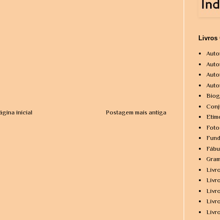
Livros
Auto
Auto
Auto
Auto
Biog
Conj
ágina inicial
Postagem mais antiga
Etim
Foto
Fund
Fábu
Gram
Livr
Livr
Livr
Livr
Livr