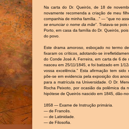
Na carta do Dr. Queirós, de 18 de novembr
novamente recomenda a criação de meu filho
companhia de minha família...” — “que no ass
se enunciar o nome da mãe
”. Tratava-se poi
Porto, em casa da família do Dr. Queirós, poi
do povo.
Este drama amoroso, esboçado no termo de 
fixaram os críticos, adotando-se irrefletidam
do Conde José A. Ferreira, em carta de 6 de
nasceu em 25/11/1845, e foi batizado em 1/1
vossa excelência.” Esta afirmação tem sido 
põe-se em evidencia pela exposição dos anos
para a matrícula na Universidade. O Dr. Me
Rocha Peixoto, por ocasião da polêmica da n
hipótese de Queirós nascido em 1845, dão-no
1858 — Exame de Instrução primária.
— de Francês.
— de Latinidade.
— de Filosofia.