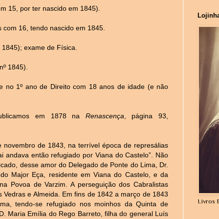
m 15, por ter nascido em 1845).
Lojinh
 com 16, tendo nascido em 1845.
 1845); exame de Física.
nº 1845).
e no 1º ano de Direito com 18 anos de idade (e não
publicamos em 1878 na
Renascença
, página 93,
novembro de 1843, na terrível época de represálias
 pai andava então refugiado por Viana do Castelo”. Não
icado, desse amor do Delegado de Ponte do Lima, Dr.
 do Major Eça, residente em Viana do Castelo, e da
na Povoa de Varzim. A perseguição dos Cabralistas
s Vedras e Almeida. Em fins de 1842 a março de 1843
Livros 
ima, tendo-se refugiado nos moinhos da Quinta de
D. Maria Emília do Rego Barreto, filha do general Luís