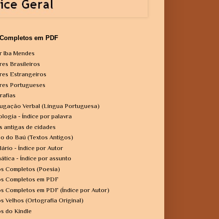
 Completos em PDF
r Iba Mendes
res Brasileiros
res Estrangeiros
res Portugueses
rafias
ugação Verbal (Língua Portuguesa)
ologia - Índice por palavra
s antigas de cidades
o do Baú (Textos Antigos)
lário - Índice por Autor
ática - Índice por assunto
os Completos (Poesia)
os Completos em PDF
os Completos em PDF (Índice por Autor)
os Velhos (Ortografia Original)
os do Kindle