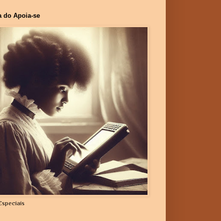
a do Apoia-se
Especiais