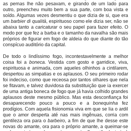
as pernas lhe não pesavam, e girando de um lado para
outro, preencheu muito bem a sua parte, com boa vista e
soído. Algumas vezes desmentiu o que dizia de si, que era
um
barbier di qualità
,
espirituoso como ele dizia ser, não se
abaixa tanto a
caricaturar
o seu papel para fazer efeito. O
modo por que fez a barba e o tamanho da navalha são mais
próprios de figurar em fogo de aldeia do que diante do tão
conspícuo auditório da capital.
De todo o lindíssimo fogo, incontestavelmente a melhor
coisa foi a
boneca.
Vestida com gosto e garridice, viva,
espirituosa e animada, com aqueles olhinhos a cintilarem,
despertou as simpatias e os aplausos. O seu primeiro rodar
foi indeciso, como que receosa por tantos olhares que nela
se fitavam, e talvez duvidosa da substituição que ia exercer
de uma antiga boneca de fogo que já havia colhido grandes
aplausos deste mesmo público. Mas esta desconfiança foi
desaparecendo pouco a pouco e a
bonequinha
fez
prodígios. Com aquela fisionomia viva em que se lia o ardil
que o amor desperta até nas mais ingênuas, corria com
gentileza ora para o
barbeiro
, a fim de que lhe desse este
novas do amante, ora para o próprio amante, a queimar-se