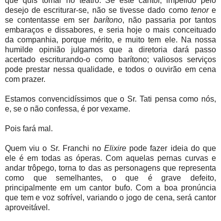
que quis tomar no teatro. Se este cantor, impelido pelo
desejo de escriturar-se, não se tivesse dado como
tenor
e
se contentasse em ser
barítono
, não passaria por tantos
embaraços e dissabores, e seria hoje o mais conceituado
da companhia, porque mérito, e muito tem ele. Na nossa
humilde opinião julgamos que a diretoria dará passo
acertado escriturando-o como barítono; valiosos serviços
pode prestar nessa qualidade, e todos o ouvirão em cena
com prazer.
Estamos convencidíssimos que o Sr. Tati pensa como nós,
e, se o não confessa, é por vexame.
Pois fará mal.
Quem viu o Sr. Franchi no
Elixire
pode fazer ideia do que
ele é em todas as óperas. Com aquelas pernas curvas e
andar trôpego, torna to das as personagens que representa
como que semelhantes, o que é grave defeito,
principalmente em um cantor bufo. Com a boa pronúncia
que tem e voz sofrível, variando o jogo de cena, será cantor
aproveitável.