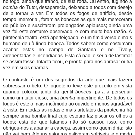
no fogo, ainda que franco, de sua roda. Ou então, fugindo à
bomba
do Tutor, desaparecia, deixando a todos com desejo
de a tornar a ver. Em todos os fogos de artifício, desde
tempo imemorial, foram as bonecas as que mais mereceram
do público e suscitaram prolongados aplausos; ainda uma
vez foi este costume observado, e com muito boa razão. A
pirotecnia teatral está aperfeiçoada, e um fim diverso e mais
humano deu à linda boneca. Todos sabem como costumam
acabar estas no campo de Santana e no Tivoly,
arrebentadas e incendiadas. Esta cá não, e seria de lastimar
se assim fosse. Intacta ficou, e pronta para nos abrasar outra
vez em suas chamas.
O contraste é um dos segredos da arte que mais fazem
sobressair o belo. O fogueteiro teve este preceito em vista
quando colocou junto da gentil
boneca
, para a perseguir
como um tutor cioso, uma
bomba
impertinente. De todos os
fogos é este o mais incômodo ao ouvido e menos agradável
à vista. Em todas as rodas e mais artefatos da pirotecnia há
sempre uma bomba final cujo estouro faz piscar os olhos a
todos; esta de que falamos não só causou isso, como
obrigou-nos a abanar a cabeça, assim como quem diria: isto
não vai bem. Alguns
estouros estiveram sofríveis, e o modo