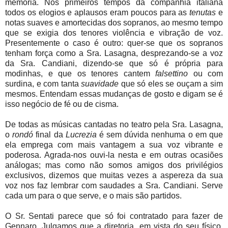
memória. Nos primeiros tempos da companhia italiana
todos os elogios e aplausos eram poucos para as
tenutas
e
notas suaves e amortecidas dos sopranos, ao mesmo tempo
que se exigia dos tenores violência e vibração de voz.
Presentemente o caso é outro: quer-se que os sopranos
tenham força como a Sra. Lasagna, desprezando-se a voz
da Sra. Candiani, dizendo-se que só é própria para
modinhas, e que os tenores cantem
falsettino
ou com
surdina, e com tanta
suavidade
que só eles se ouçam a sim
mesmos. Entendam essas mudanças de gosto e digam se é
isso negócio de fé ou de cisma.
De todas as músicas cantadas no teatro pela Sra. Lasagna,
o
rondó
final da
Lucrezia
é sem dúvida nenhuma o em que
ela emprega com mais vantagem a sua voz vibrante e
poderosa. Agrada-nos ouvi-la nesta e em outras ocasiões
análogas; mas como não somos amigos dos privilégios
exclusivos, dizemos que muitas vezes a aspereza da sua
voz nos faz lembrar com saudades a Sra. Candiani. Serve
cada um para o que serve, e o mais são partidos.
O Sr. Sentati parece que só foi contratado para fazer de
Gennaro. Julgamos que a diretoria, em vista do seu físico,