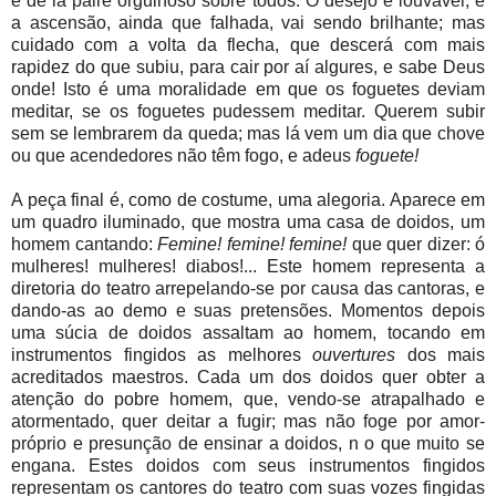
e de lá paire orgulhoso sobre todos. O desejo é
louvável, e
a ascensão, ainda que falhada, vai sendo brilhante; mas
cuidado com a volta da flecha, que descerá com mais
rapidez do que subiu, para cair por aí algures, e sabe Deus
onde! Isto é uma moralidade em que os foguetes deviam
meditar, se os foguetes pudessem meditar. Querem subir
sem se lembrarem da queda; mas lá vem um dia que chove
ou que acendedores não têm fogo, e adeus
foguete!
A peça final é, como de costume, uma alegoria. Aparece em
um quadro iluminado, que mostra uma casa de doidos, um
homem cantando:
Femine! femine! femine!
que quer dizer: ó
mulheres! mulheres! diabos!... Este homem representa a
diretoria do teatro arrepelando-se por causa das cantoras, e
dando-as ao demo e suas pretensões. Momentos depois
uma súcia de doidos assaltam ao homem, tocando em
instrumentos fingidos as melhores
ouvertures
dos mais
acreditados maestros. Cada um dos doidos quer obter a
atenção do pobre homem, que, vendo-se atrapalhado e
atormentado, quer deitar a fugir; mas não foge por amor-
próprio e presunção de ensinar a doidos, n o que muito se
engana. Estes doidos com seus instrumentos fingidos
representam os cantores do teatro com suas vozes fingidas