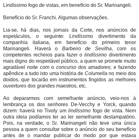
Lindíssimo fogo de vistas, em benefício do Sr. Marinangeli.
Benefício do Sr. Franchi. Algumas observações.
Lia-se, há dias, nos jornais da Corte, nos anúncios de
espetáculos, o seguinte:
Lindíssimo
divertimento da
companhia italiana, em benefício do primeiro tenor
Marinangeli.
Haverá o
Barbeiro de Sevilha
, com os
competentes recheios para fazer o
lindíssimo
divertimento
mais digno do respeitável público, a quem se promete muito
agradável noite com o
concurso
dos amadores; e fazendo
apêndice a tudo isto uma história de
Columella
no meio dos
doidos, que tocarão em instrumentos fingidos as melhores
ouvertures
dos grandes maestros, etc.
Ao depararmos com semelhante anúncio, veio-nos à
lembrança os dos senhores De-Vecchy e Yorck, quando
dizem: haverá no Tivoly um
lindíssimo
fogo de vista. Nem
outra ideia podíamos ter ao ler semelhante destampatório.
Pois, na verdade, o Sr. Marinangeli não teve uma única
pessoa a quem consultar sobre o anúncio do seu benefício
antes de o mandar publicar do modo por que estava