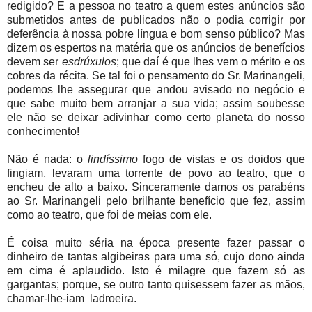
redigido? E a pessoa no teatro a quem estes anúncios são
submetidos antes de publicados não o podia corrigir por
deferência à nossa pobre língua e bom senso público? Mas
dizem os espertos na matéria que os anúncios de benefícios
devem ser
esdrúxulos
; que daí é que lhes vem o mérito e os
cobres da récita. Se tal foi o pensamento do Sr. Marinangeli,
podemos lhe assegurar que andou avisado no negócio e
que sabe muito bem arranjar a sua vida; assim soubesse
ele não se deixar adivinhar como certo planeta do nosso
conhecimento!
Não é nada: o
lindíssimo
fogo de vistas e os doidos que
fingiam, levaram uma torrente de povo ao teatro, que o
encheu de alto a baixo. Sinceramente damos os parabéns
ao Sr. Marinangeli pelo brilhante benefício que fez, assim
como ao teatro, que foi de meias com ele.
É coisa muito séria na época presente fazer passar o
dinheiro de tantas algibeiras para uma só, cujo dono ainda
em cima é aplaudido. Isto é milagre que fazem só as
gargantas; porque, se outro tanto quisessem fazer as mãos,
chamar-lhe-iam
ladroeira.