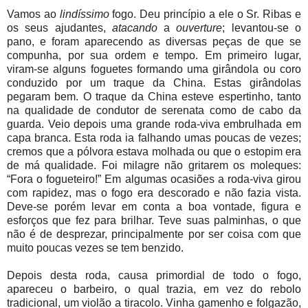
Vamos ao
lindíssimo
fogo. Deu princípio a ele o Sr. Ribas e
os seus ajudantes,
atacando
a
ouverture
; levantou-se o
pano, e foram aparecendo as diversas peças de que se
compunha, por sua ordem e tempo. Em primeiro lugar,
viram-se alguns foguetes formando uma girândola ou coro
conduzido por um traque da China. Estas girândolas
pegaram bem. O traque da China esteve espertinho, tanto
na qualidade de condutor de serenata como de cabo da
guarda. Veio depois uma grande roda-viva embrulhada em
capa branca. Esta roda ia falhando umas poucas de vezes;
cremos que a pólvora estava molhada ou que o estopim era
de má qualidade. Foi milagre não gritarem os moleques:
“Fora o fogueteiro!” Em algumas ocasiões a roda-viva girou
com rapidez, mas o fogo era descorado e não fazia vista.
Deve-se porém levar em conta a boa vontade, figura e
esforços que fez para brilhar. Teve suas palminhas, o que
não é de desprezar, principalmente por ser coisa com que
muito poucas vezes se tem benzido.
Depois desta roda, causa primordial de todo o fogo,
apareceu o barbeiro, o qual trazia, em vez do rebolo
tradicional, um violão a tiracolo. Vinha gamenho e folgazão,