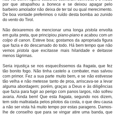
por que atrapalhou a
boneca
e se deixou apagar pelo
barbeiro amolador não deixa de ter tal ou qual merecimento.
De boa vontade preferimos o ruído desta bomba ao zunido
do
vento
do Tirol.
Não deixaremos de mencionar uma longa
pistola
envolta
em guita preta, que principiou
piano-piano
e acabou com
un
colpo di canon.
Esteve boa; gostamos da apropriada figura
que fazia e do descarnado do todo. Há bem tempo que não
vemos
pistola
que excitasse mais hilaridade e deitasse
menos lágrimas.
Seria injustiça se nos esquecêssemos da
fragata
, que fez
tão bonito fogo. Não tinha castelo a combater, mas salvou
com primor. Fez a sua parte muito bem, e se não estivesse
tão velha e não metesse tanto de proa, arriscava-se a levar
alguma abordagem; porém, graças a Deus e às diligências
que fazia para fugir ao perigo com panos largos, não sofreu
avaria. Ainda bem! Que esta
fragata
, segundo nos dizem,
tem sido maltratada pelos pilotos da costa, o que deu causa
a não ser vista há muito tempo por estas paragens. Damos-
lhe de conselho que para se vingar atire uma banda, que