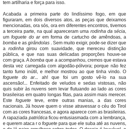
tem artilharia e força para isso.
Acabada a primeira parte do lindíssimo fogo, em que
figuraram, em dois diversos atos, as peças que deixamos
mencionadas, ora sós, ora em diferentes encontros, tivemos
a terceira parte, na qual apareceram uma
rodinha da sécia
,
um
foguete do ar
em forma de cartucho de amêndoas, a
bomba
e as
girândolas
. Sem muito exigir, pode-se dizer que
a
rodinha
girou com suavidade, que mereceu distinção
pública, e que nas suas delicadas proporções houve-se
com graça. A
bomba
que a acompanhou, cremos que estava
desta vez carregada com algodão-pólvora; porque não fez
tanto fumo inútil, e melhor mostrou ao que tinha vindo. O
foguete do
ar
... ah! que foi um gosto vê-lo na sua
ascensão!... Enfeitado de veludos e sedas vistosas, não
quis subir às nuvens sem levar flutuando ao lado as cores
brasileiras em quatro longas fitas, para assim mais merecer.
Este
foguete
teve, entre outras manias, a das cores
nacionais. Já houve quem o visse atravessar o céu do Tirol
com as cores francesas, e agora aparece com as
brasileiras.
A rapaziada
patriótica
ficou entusiasmada com a lembrança,
e querem ataca r o
foguete
para que ele suba até as nuvens,