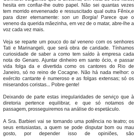
hesita em confiar-lhe outro papel. Não sei quantas vezes
tem morrido envenenado e ressuscitado qual outra Fênix,e
para dizer eternamente:
son un Borgia!
Parece que o
veneno da querida mãezinha, em vez de o matar, abre-lhe a
voz cada vez mais.
Veja se reparte um pouco do
tal veneno
com os senhores
Tati e Marinangeli, que será obra de caridade. Tínhamos
curiosidade de saber a como tem saído à empresa cada
nota do Genaro. Ajuntar dinheiro em santo ócio, e passar
vida folga da e divertida como os cantores do Rio de
Janeiro, só no reino de Cocagne. Não há nada melhor: o
exército cantante é numeroso e as folgas extensas; só os
miserandos coristas... Pobre gente!
Deixando de parte estas irregularidades de serviço que à
diretoria pertence equilibrar, e que só notamos de
passagem, prosseguiremos na análise do espetáculo.
A Sra. Barbieri vai se tornando uma potência no teatro; os
seus entusiastas, a quem se pode disputar bom ou mau
gosto, por depender isso de opiniões, são