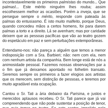
incontestavelmente os primeiros
palmistas
do mundo... Que
palmas!... Este mérito ninguém lhes rouba; assim
escolhessem melhor as ocasiões. Porém a
inveja
, que se
persegue sempre o
mérito
, responde com pateada às
palmas do entusiasmo. É isto muito malfeito, porque Deus,
quando concedeu mãos a certos homens, foi para darem
palmas a torto e a direito. Lá se avenham; mas por caridade
deixem que as pessoas pacíficas que vão ao teatro gozem
do espetáculo em paz e sem perturbações extemporâneas.
Entendamo-nos: não pareça a alguém que temos a menor
indisposição com a Sra. Barbieri; não: nem com ela, nem
com nenhum artista da companhia. Bem longe está de nós a
animosidade pessoal. Fazemos nossas observações par a
o fim que já deixamos apontado no folhetim transato.
Seremos sempre os primeiros a fazer elogios aos artistas
que os merecem, sem distinção de pessoas, e teremos por
muito agradável esta ocupação.
Cantou o Sr. Tati a ária de
baixo
da
Parisina
, e justos e
merecidos aplausos recebeu. O Sr. Tati parece que já vai
compreendendo que não pode sustentar a posição de tenor,