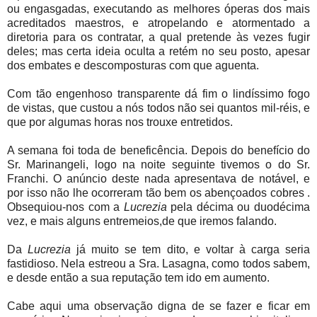
ou engasgadas, executando as melhores óperas dos mais
acreditados maestros, e atropelando e atormentado a
diretoria para os contratar, a qual pretende às vezes fugir
deles; mas certa ideia oculta a retém no seu posto, apesar
dos embates e descomposturas com que aguenta.
Com tão engenhoso transparente dá fim o lindíssimo fogo
de vistas, que custou a nós todos não sei quantos mil-réis, e
que por algumas horas nos trouxe entretidos.
A semana foi toda de beneficência. Depois do benefício do
Sr. Marinangeli, logo na noite seguinte tivemos o do Sr.
Franchi. O anúncio deste nada apresentava de notável, e
por isso não lhe ocorreram tão bem os abençoados cobres .
Obsequiou-nos com a
Lucrezia
pela décima ou duodécima
vez, e mais alguns entremeios,de que iremos falando.
Da
Lucrezia
já muito se tem dito, e voltar à carga seria
fastidioso. Nela estreou a Sra. Lasagna, como todos sabem,
e desde então a sua reputação tem ido em aumento.
Cabe aqui uma observação digna de se fazer e ficar em