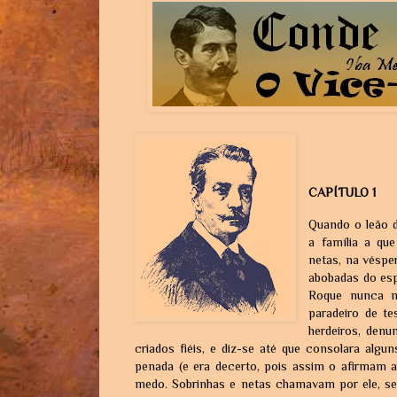
CAPÍTULO 1
Quando o leão d
a família a qu
netas, na véspe
abobadas do esp
Roque nunca m
paradeiro de t
herdeiros, den
criados fiéis, e diz-se até que consolara alg
penada (e era decerto, pois assim o afirmam a
medo. Sobrinhas e netas chamavam por ele, se