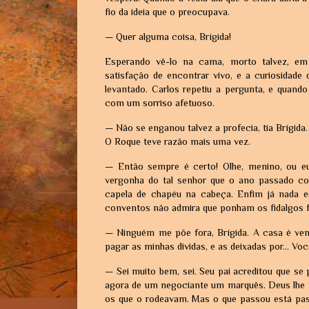
fio da ideia que o preocupava.
— Quer alguma coisa, Brígida!
Esperando vê-lo na cama, morto talvez, em 
satisfação de encontrar vivo, e a curiosidade
levantado. Carlos repetiu a pergunta, e quando
com um sorriso afetuoso.
— Não se enganou talvez a profecia, tia Brígida
O Roque teve razão mais uma vez.
— Então sempre é certo! Olhe, menino, ou e
vergonha do tal senhor que o ano passado com
capela de chapéu na cabeça. Enfim já nada e
conventos não admira que ponham os fidalgos f
— Ninguém me põe fora, Brígida. A casa é ven
pagar as minhas dividas, e as deixadas por... V
— Sei muito bem, sei. Seu pai acreditou que s
agora de um negociante um marquês. Deus lhe 
os que o rodeavam. Mas o que passou está pas