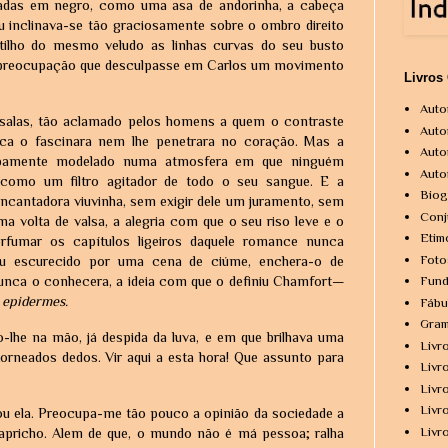
adas em negro, como uma asa de andorinha, a cabeça
 inclinava-se tão graciosamente sobre o ombro direito
tilho do mesmo veludo as linhas curvas do seu busto
preocupação que desculpasse em Carlos um movimento
Livros
Auto
s salas, tão aclamado pelos homens a quem o contraste
Auto
ca o fascinara nem lhe penetrara no coração. Mas a
Auto
berbamente modelado numa atmosfera em que ninguém
Auto
s como um filtro agitador de todo o seu sangue. E a
Biog
encantadora viuvinha, sem exigir dele um juramento, sem
Conj
 volta de valsa, a alegria com que o seu riso leve e o
Etim
erfumar os capítulos ligeiros daquele romance nunca
Foto
ou escurecido por uma cena de ciúme, enchera-o de
nunca o conhecera, a ideia com que o definiu Chamfort—
Fund
x epidermes.
Fábu
Gram
lhe na mão, já despida da luva, e em que brilhava uma
Livr
orneados dedos. Vir aqui a esta hora! Que assunto para
Livr
Livr
Livr
 ela. Preocupa-me tão pouco a opinião da sociedade a
Livr
capricho. Alem de que, o mundo não é má pessoa; ralha