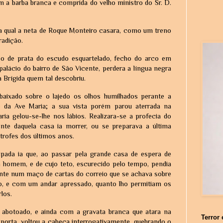
 a barba branca e comprida do velho ministro do Sr. D.
 na qual a neta de Roque Monteiro casara, como um treno
radição.
 de prata do escudo esquartelado, fecho do arco em
alácio do bairro de São Vicente, perdera a língua negra
 Brígida quem tal descobriu.
baixado sobre o lajedo os olhos humilhados perante a
ão da Ave Maria; a sua vista porém parou aterrada na
a gelou-se-lhe nos lábios. Realizara-se a profecia do
nte daquela casa ia morrer, ou se preparava a última
trofes dos últimos anos.
upada ia que, ao passar pela grande casa de espera de
um homem, e de cujo teto, escurecido pelo tempo, pendia
te num maço de cartas do correio que se achava sobre
o, e com um andar apressado, quanto lho permitiam os
los.
abotoado, e ainda com a gravata branca que atara na
Terror 
a porta, voltou a cabeça interrogativamente, quebrando o