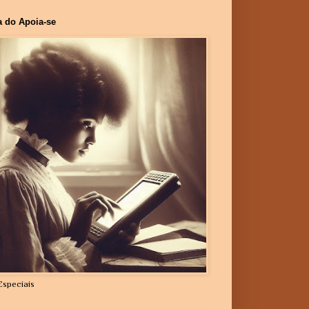
a do Apoia-se
Especiais