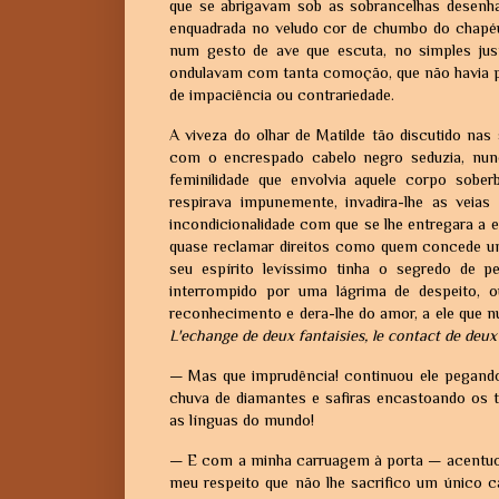
que se abrigavam sob as sobrancelhas desenh
enquadrada no veludo cor de chumbo do chapéu
num gesto de ave que escuta, no simples jus
ondulavam com tanta comoção, que não havia 
de impaciência ou contrariedade.
A viveza do olhar de Matilde tão discutido na
com o encrespado cabelo negro seduzia, nun
feminilidade que envolvia aquele corpo so
respirava impunemente, invadira-lhe as veia
incondicionalidade com que se lhe entregara a 
quase reclamar direitos como quem concede uma
seu espírito levíssimo tinha o segredo de p
interrompido por uma lágrima de despeito, 
reconhecimento e dera-lhe do amor, a ele que 
L'echange de deux fantaisies, le contact de deu
— Mas que imprudência! continuou ele pegando-
chuva de diamantes e safiras encastoando os t
as línguas do mundo!
— E com a minha carruagem à porta — acentuou
meu respeito que não lhe sacrifico um único 