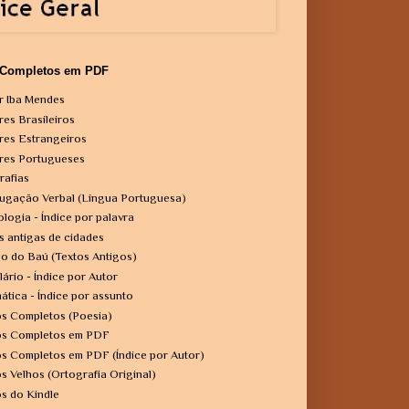
 Completos em PDF
r Iba Mendes
res Brasileiros
res Estrangeiros
res Portugueses
rafias
ugação Verbal (Língua Portuguesa)
ologia - Índice por palavra
s antigas de cidades
o do Baú (Textos Antigos)
lário - Índice por Autor
ática - Índice por assunto
os Completos (Poesia)
os Completos em PDF
os Completos em PDF (Índice por Autor)
os Velhos (Ortografia Original)
os do Kindle