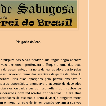
Na goela do leão
e púrpura dos Silvas perder a sua língua negra acabará
e vais pertencer, profetizara o Roque a uma das suas
ra do casamento, uma noite de luar coado a custo pelas
esso arvoredo numa das avenidas da quinta de Belas. O
entira. Nas suas aparições pelo parque ensinava o
esouros escondidos, anunciava o advento de desejados
unciava os culpados que comprometiam com roubos os
uns corações com indiscretas confidências. Se era alma
utoridades de que não é licito duvidar)a ninguém metia
m o menor arrepio de terror, quando ouviam a sua voz