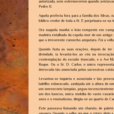
autorizada, sem estremecerem quando avistavam
Pedro II.
Aquela profecia fora para a família dos Silvas,
bíblico credor de toda a fé. E perpetuara-se na t
Ora naquela manhã o leão rompente em campo
madeira entalhada da capela-mor de um antigo p
que o irreverente caruncho amputara. Foi a velha
Quando fazia as suas orações, depois de ter 
divindade, ia levantá-los ao céu na invocaç
contemplação do escudo truncado, e a Ave Mari
Roque. Ou o Sr. D. Carlos o único representa
derrocada tão anunciada pelas sucessivas catás
Levantou-se inquieta e assustada e tão preoc
ladrilho esburacado, azulejada até à altura de 
um merencório lampião, pegou inconscientemen
um dos bancos, única mobília do vasto casarã
anos e o reumatismo, dirigiu-se ao quarto de Car
Este passeava fumando um charuto, de
paletó
véspera. Quando a velha aia que o criara abriu 