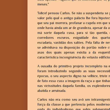
meses."
Tolice! pensou Carlos. Se não a suspenderia se 
valor pelo qual o antigo palácio lhe fora hipot
que seu pai morrera, profanar a capela em que 
onde havia ainda um ar de grandeza, apesar da 
má sorte daquela casa, para si tão querida,
corredores escuros, exiguidade dos quar
escadaria, vastidão dos salões. Pela falta de n
se adivinhava na disposição do portão nobre
asas dos quais apenas existia a da esquerd
característica incongruência do vetusto edifício
A ousadia do primitivo projeto incompleto na
foram introduzindo segundo as suas necessida
épocas, o seu aspecto digno na velhice, triste
de fato essa casa a imagem da raça a que tinh
nas vicissitudes daquela família, os esplendor
abatida e arruinada.
Carlos não era como seu avô um intransigent
força da classe a que pertencia pelos modernos
onda do individualismo que subia submergin