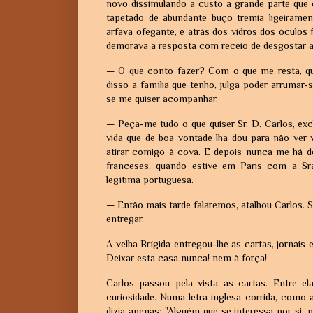
novo dissimulando a custo a grande parte que
tapetado de abundante buço tremia ligeirame
arfava ofegante, e atrás dos vidros dos óculos 
demorava a resposta com receio de desgostar a
— O que conto fazer? Com o que me resta, que
disso a família que tenho, julga poder arrumar
se me quiser acompanhar.
— Peça-me tudo o que quiser Sr. D. Carlos, exc
vida que de boa vontade lha dou para não ver v
atirar comigo à cova. E depois nunca me há d
franceses, quando estive em Paris com a Sr
legítima portuguesa.
— Então mais tarde falaremos, atalhou Carlos. 
entregar.
A velha Brígida entregou-lhe as cartas, jornais
Deixar esta casa nunca! nem à força!
Carlos passou pela vista as cartas. Entre el
curiosidade. Numa letra inglesa corrida, como 
dizia apenas: "Alguém que se interessa por si,