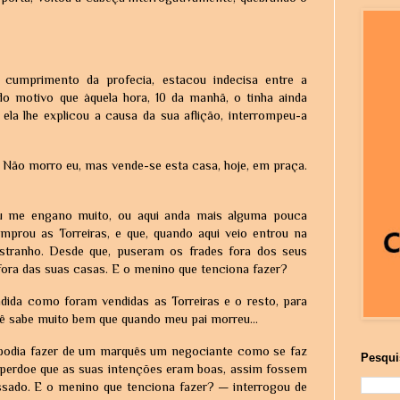
cumprimento da profecia, estacou indecisa entre a
 do motivo que àquela hora, 10 da manhã, o tinha ainda
 ela lhe explicou a causa da sua aflição, interrompeu-a
. Não morro eu, mas vende-se esta casa, hoje, em praça.
u me engano muito, ou aqui anda mais alguma pouca
prou as Torreiras, e que, quando aqui veio entrou na
stranho. Desde que, puseram os frades fora dos seus
ora das suas casas. E o menino que tenciona fazer?
dida como foram vendidas as Torreiras e o resto, para
ocê sabe muito bem que quando meu pai morreu...
e podia fazer de um marquês um negociante como se faz
Pesqui
perdoe que as suas intenções eram boas, assim fossem
sado. E o menino que tenciona fazer? — interrogou de