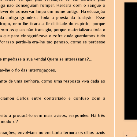
ntriga não conseguiam romper. Herdara com o sangue o
o dever de conservar limpo um nome antigo. Na educação
da antiga grandeza, toda a poesia da tradição. Esse
po, nem lhe tirara a flexibilidade do espírito, porque
om os quais não transigia, porque materializara toda a
 que para ele significava o cofre onde guardamos tudo
 Por isso perdê-la era-lhe tão penoso, como se perdesse
e impedisse a sua venda! Quem se interessaria?...
r-lhe o fio das interrogações.
egante de uma senhora, como uma resposta viva dada ao
clamou Carlos entre contrariado e confuso com a
eito a procurá-lo sem mais avisos, respondeu. Há três
ncomodo-o?
vocações, envolviam-no em tanta ternura os olhos azuis