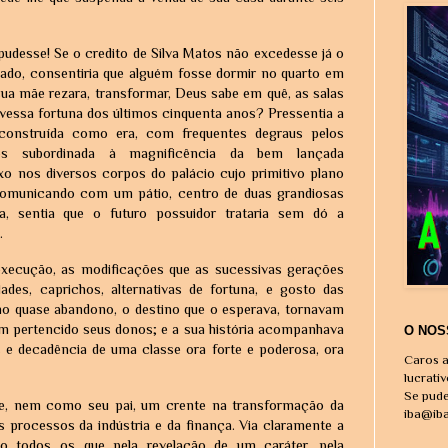
pudesse! Se o credito de Silva Matos não excedesse já o
ecado, consentiria que alguém fosse dormir no quarto em
sua mãe rezara, transformar, Deus sabe em quê, as salas
avessa fortuna dos últimos cinquenta anos? Pressentia a
 construída como era, com frequentes degraus pelos
tos subordinada à magnificência da bem lançada
exo nos diversos corpos do palácio cujo primitivo plano
 comunicando com um pátio, centro de duas grandiosas
a, sentia que o futuro possuidor trataria sem dó a
.
 execução, as modificações que as sucessivas gerações
des, caprichos, alternativas de fortuna, e gosto das
 no quase abandono, o destino que o esperava, tornavam
am pertencido seus donos; e a sua história acompanhava
O NOS
es e decadência de uma classe ora forte e poderosa, ora
Caros a
lucrati
Se pude
e, nem como seu pai, um crente na transformação da
iba@ib
 processos da indústria e da finança. Via claramente a
do todos os que pela revelação de um caráter, pela