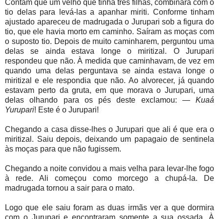
Contam que um velho que tinha três filhas, combinara com o
tio delas para levá-las a apanhar miriti. Conforme tinham
ajustado apareceu de madrugada o Jurupari sob a figura do
tio, que ele havia morto em caminho. Saíram as moças com
o suposto tio. Depois de muito caminharem, perguntou uma
delas se ainda estava longe o miritizal. O Jurupari
respondeu que não. À medida que caminhavam, de vez em
quando uma delas perguntava se ainda estava longe o
miritizal e ele respondia que não. Ao alvorecer, já quando
estavam perto da gruta, em que morava o Jurupari, uma
delas olhando para os pés deste exclamou: —
Kuaá
Yurupari
! Este é o Jurupari!
Chegando a casa disse-lhes o Jurupari que ali é que era o
miritizal. Saiu depois, deixando um papagaio de sentinela
às moças para que não fugissem.
Chegando a noite convidou a mais velha para levar-lhe fogo
à rede. Ali começou como morcego a chupá-la. De
madrugada tornou a sair para o mato.
Logo que ele saiu foram as duas irmãs ver a que dormira
com o Jurupari e encontraram somente a sua ossada. À