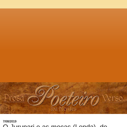
7/08/2019
O Jurupari e as moças (Lenda), de