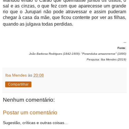
Mandou então o Carão que queimasse juntos os ossos, o
sal e as cinzas, o que fez com que aparecesse um grande
rio que o Jurupari não pode atravessar e assim puderam
chegar à casa da mãe, que ficou contente por ver as filhas,
quando as julgava todas perdidas.
---
Fonte
:
João Barbosa Rodrigues (1842-1909): "Poranduba amazonense" (1890)
Pesquisa: Iba Mendes (2019)
Iba Mendes
às
20:08
Compartilhar
Nenhum comentário:
Postar um comentário
Sugestão, críticas e outras coisas...