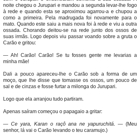
noite chegou o Jurupari e mandou a segunda levar-lhe fogo
à rede e quando esta se aproximou agarrou-a e chupou a
como a primeira. Pela madrugada foi novamente para o
mato. Quando este saiu a mais nova foi à rede e viu a outra
ossada. Chorando deitou-se na rede junto dos ossos de
suas irmãs. Logo depois viu passar voando sobre a gruta o
Carão e gritou:
— Ah! Carão! Carão! Se tu fosses gente me levarias a
minha mãe!
Dali a pouco apareceu-lhe o Carão sob a forma de um
moço, que lhe disse que tomasse os ossos, um pouco de
sal e de cinzas e fosse furtar a milonga do Jurupari.
Logo que ela arranjou tudo partiram.
Apenas saíram começou o papagaio a gritar:
—
Ce yara, Karan o raçô ana ne yapuruchitá
. — (Meu
senhor, lá vai o Carão levando o teu caramujo.)