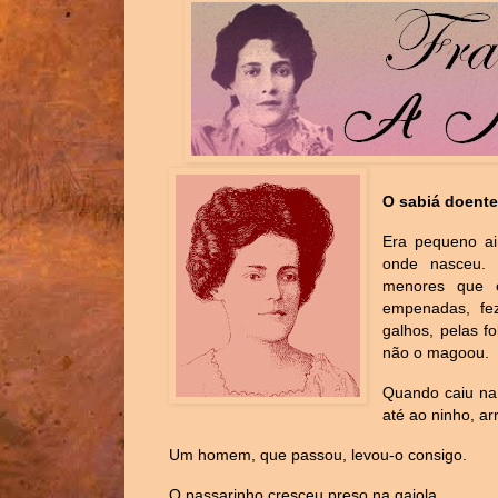
O sabiá doent
Era pequeno ai
onde nasceu. 
menores que 
empenadas, fez
galhos, pelas f
não o magoou.
Quando caiu na
até ao ninho, a
Um homem, que passou, levou-o consigo.
O passarinho cresceu preso na gaiola.