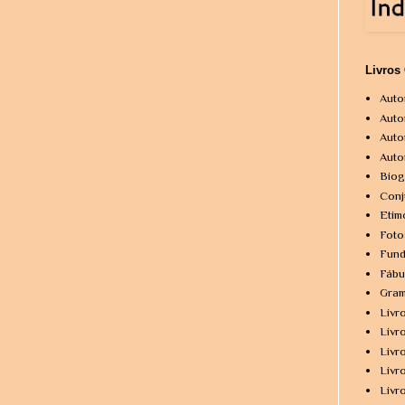
Livros
Auto
Auto
Auto
Auto
Biog
Conj
Etim
Foto
Fund
Fábu
Gram
Livr
Livr
Livr
Livr
Livr