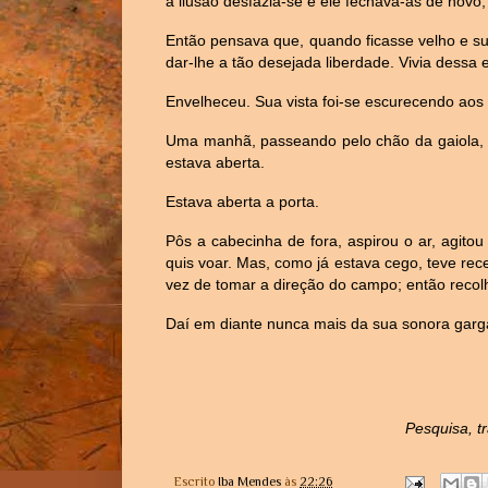
a ilusão desfazia-se e ele fechava-as de novo
Então pensava que, quando ficasse velho e su
dar-lhe a tão desejada liberdade. Vivia dessa
Envelheceu. Sua vista foi-se escurecendo aos
Uma manhã, passeando pelo chão da gaiola, a
estava aberta.
Estava aberta a porta.
Pôs a cabecinha de fora, aspirou o ar, agitou
quis voar. Mas, como já estava cego, teve rec
vez de tomar a direção do campo; então reco
Daí em diante nunca mais da sua sonora garga
Pesquisa, t
Escrito
Iba Mendes
às
22:26