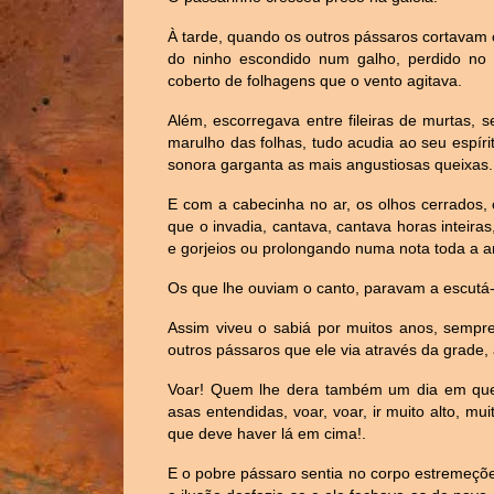
À tarde, quando os outros pássaros cortavam
do ninho escondido num galho, perdido no
coberto de folhagens que o vento agitava.
Além, escorregava entre fileiras de murtas, 
marulho das folhas, tudo acudia ao seu espíri
sonora garganta as mais angustiosas queixas.
E com a cabecinha no ar, os olhos cerrados, 
que o invadia, cantava, cantava horas inteiras
e gorjeios ou prolongando numa nota toda a 
Os que lhe ouviam o canto, paravam a escutá-
Assim viveu o sabiá por muitos anos, sempr
outros pássaros que ele via através da grade, 
Voar! Quem lhe dera também um dia em que a
asas entendidas, voar, voar, ir muito alto, mu
que deve haver lá em cima!.
E o pobre pássaro sentia no corpo estremeçõe