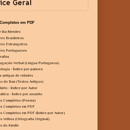
 Completos em PDF
r Iba Mendes
res Brasileiros
res Estrangeiros
res Portugueses
rafias
ugação Verbal (Língua Portuguesa)
ologia - Índice por palavra
s antigas de cidades
o do Baú (Textos Antigos)
lário - Índice por Autor
ática - Índice por assunto
os Completos (Poesia)
os Completos em PDF
os Completos em PDF (Índice por Autor)
os Velhos (Ortografia Original)
os do Kindle