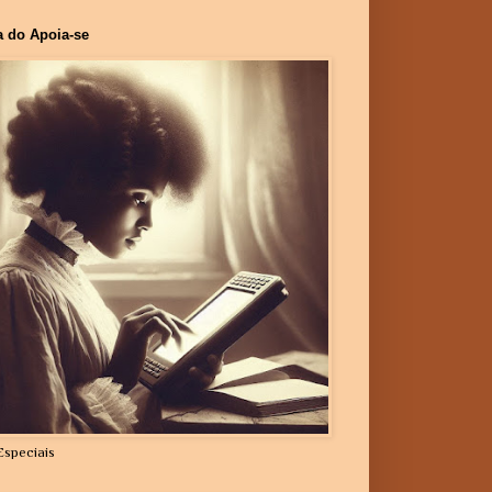
a do Apoia-se
Especiais