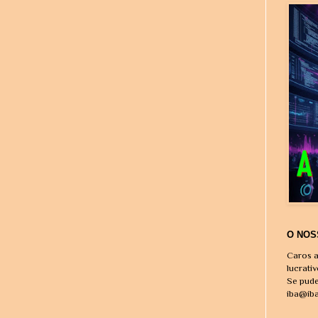
O NOS
Caros a
lucrati
Se pude
iba@ib