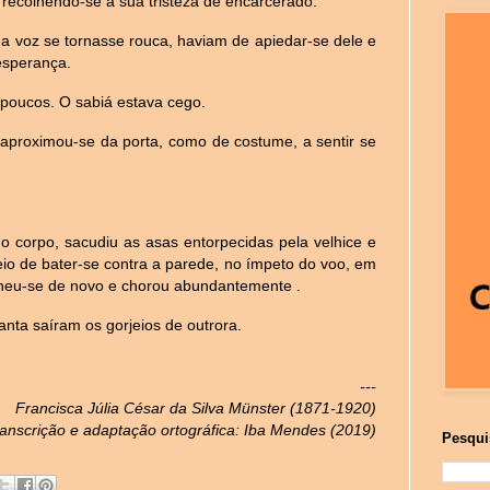
, recolhendo-se à sua tristeza de encarcerado.
a voz se tornasse rouca, haviam de apiedar-se dele e
 esperança.
 poucos. O sabiá estava cego.
proximou-se da porta, como de costume, a sentir se
 o corpo, sacudiu as asas entorpecidas pela velhice e
eio de bater-se contra a parede, no ímpeto do voo, em
lheu-se de novo e chorou abundantemente .
nta saíram os gorjeios de outrora.
---
Francisca Júlia César da Silva Münster (1871-1920)
ranscrição e adaptação ortográfica: Iba Mendes (2019)
Pesqui