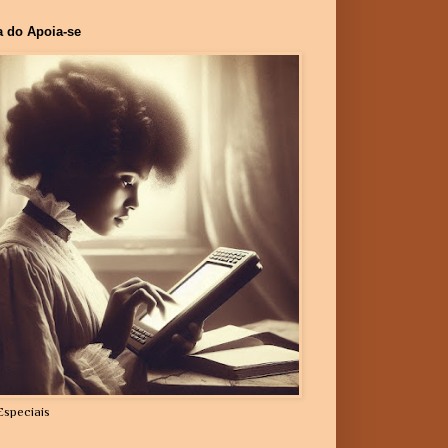
a do Apoia-se
Especiais