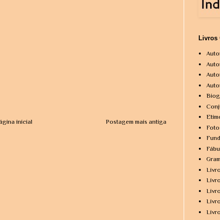
Livros
Auto
Auto
Auto
Auto
Biog
Conj
Etim
ágina inicial
Postagem mais antiga
Foto
Fund
Fábu
Gram
Livr
Livr
Livr
Livr
Livr