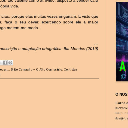
dor, tão valente como atrevido, disposto a vender cara
ópria vida.
ncias, porque elas muitas vezes enganam. E visto que
or, faça o seu dever, exercendo sobre ele a maior
 fogo metem-me medo...
---
ranscrição e adaptação ortográfica: Iba Mendes (2019)
ecer...
,
Brito Camacho – O Alto Comissário
,
Contistas
)
O NOS
Caros a
lucrati
Se pude
iba@ib