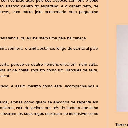
, sem consideração pelo seu aspecto senhoril, o peito
o arfando dentro do espartilho, e o cabelo farto, de
ranças, com muito jeito acomodado num pequenino
resistência, ou eu lhe meto uma baia na cabeça.
ma senhora, e ainda estamos longe do carnaval para
orta, porque os quatro homens entraram, num salto,
a ar de chefe, robusto como um Hércules de feira,
a cor.
 preso, e assim mesmo como está, acompanha-nos à
erga, atônita como quem se encontra de repente em
implorou, caiu de joelhos aos pés do homem que tinha
omoveram, os seus rogos deixaram-no insensível como
Terror 