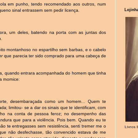
istola em punho, tendo recomendado aos outros, num
Lojinh
equeno sinal entrassem sem pedir licença.
ra, um deles, batendo na porta com as juntas dos
m.
ito montanhoso no espartilho sem barbas, e o cabelo
ier
que parecia ter sido comprado para uma cabeça de
ela, quando entrara acompanhada do homem que tinha
ma momice:
 forte, desembaraçada como um homem... Quem te
a; limitou- se a dar os sinais que te identificam, com
enho na conta de pessoa feroz; no desempenho das
ndura que para a violência. Pois bem. Quando eu te
ão te entregasses sem resistência, senti tremer me o
Livros 
 que não desfechasse, tão convencido estava de me