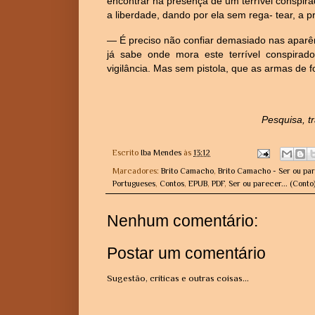
encontrar na presença de um terrível conspira
a liberdade, dando por ela sem rega- tear, a pr
— É preciso não confiar demasiado nas aparê
já sabe onde mora este terrível conspirad
vigilância. Mas sem pistola, que as armas de
Pesquisa, t
Escrito
Iba Mendes
às
13:12
Marcadores:
Brito Camacho
,
Brito Camacho - Ser ou par
Portugueses
,
Contos
,
EPUB
,
PDF
,
Ser ou parecer... (Conto
Nenhum comentário:
Postar um comentário
Sugestão, críticas e outras coisas...