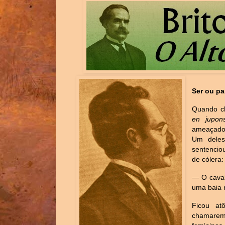
Ser ou par
Quando c
en jupo
ameaçador
Um deles
sentencio
de cólera:
— O caval
uma baia 
Ficou at
chamarem