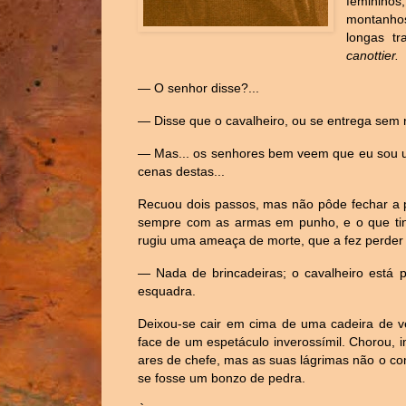
femininos
montanhos
longas t
canottier.
— O senhor disse?...
— Disse que o cavalheiro, ou se entrega sem 
— Mas... os senhores bem veem que eu sou u
cenas destas...
Recuou dois passos, mas não pôde fechar a p
sempre com as armas em punho, e o que tinh
rugiu uma ameaça de morte, que a fez perder 
— Nada de brincadeiras; o cavalheiro está
esquadra.
Deixou-se cair em cima de uma cadeira de v
face de um espetáculo inverossímil. Chorou, 
ares de chefe, mas as suas lágrimas não o c
se fosse um bonzo de pedra.