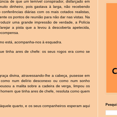
núncia de que
um
temível conspirador, disfarçado em
muito dinheiro, pois gastava à larga, não recebendo
onferências diárias com os mais cotados realistas,
nte os pontos de reunião para não dar nas vistas. Na
roduzir uma grande impressão de verdade, a Polícia
rejar a pista que a levou à descoberta apeteci
da,
recompensa.
mo está, acompanha-nos à esquadra.
e tinha ares de chefe: os seus rogos era como se
raça divina, atravessando-lhe a cabeça, pusesse em
as como num delírio desconexo ou como num sonho
ousou a malita sobre a cadeira de verga, limpou os
 homem que tinha ares de chefe, resoluta como quem
Pesqui
àquele quarto, e os seus companheiros esperam aqui