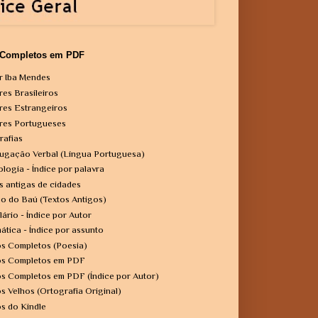
 Completos em PDF
r Iba Mendes
res Brasileiros
res Estrangeiros
res Portugueses
rafias
ugação Verbal (Língua Portuguesa)
ologia - Índice por palavra
s antigas de cidades
o do Baú (Textos Antigos)
lário - Índice por Autor
ática - Índice por assunto
os Completos (Poesia)
os Completos em PDF
os Completos em PDF (Índice por Autor)
os Velhos (Ortografia Original)
os do Kindle