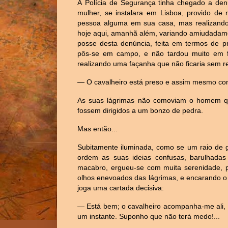
À Polícia de Segurança tinha chegado a de
mulher, se instalara em Lisboa, provido de 
pessoa alguma em sua casa, mas realizando c
hoje aqui, amanhã além, variando amiudadame
posse desta denúncia, feita em termos de p
pôs-se em campo, e não tardou muito em fa
realizando uma façanha que não ficaria sem 
— O cavalheiro está preso e assim mesmo co
As suas lágrimas não comoviam o homem qu
fossem dirigidos a um bonzo de pedra.
Mas então...
Subitamente iluminada, como se um raio de g
ordem as suas ideias confusas, barulhad
macabro, ergueu-se com muita serenidade, p
olhos enevoados das lágrimas, e encarando o
joga uma cartada decisiva:
— Está bem; o cavalheiro acompanha-me ali, 
um instante. Suponho que não terá medo!...