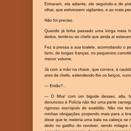
Entraram, ela adiante, ele seguindo-a de p
olhar, que estivessem vigilantes, e ao mais p
Não foi preciso.
Quando já tinha passado uma longa meia ho
dedos, lembrou ao chefe que ainda aí estava
Fez à pressa a sua toalete, acomodando o pe
farto, de longas franças, no pequenino
canott
menor volume.
Já com a mão na chave, que correra, à caut
ares de chefe, estendendo-lhe os beiços, nu
— Então?...
— Ó filha! com um bigode desses, alta,
denunciou à Polícia não fez uma parte carregad
rigoroso escrúpulo de exatidão. Não me t
minhas obrigações propendo mais para a bra
disse que te meteria uma bala na cabeça se n
dedo no gatilho do revolver, sendo milagre