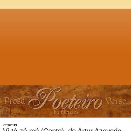
7/09/2019
Vi-tó-zé-mé (Conto), de Artur Azevedo