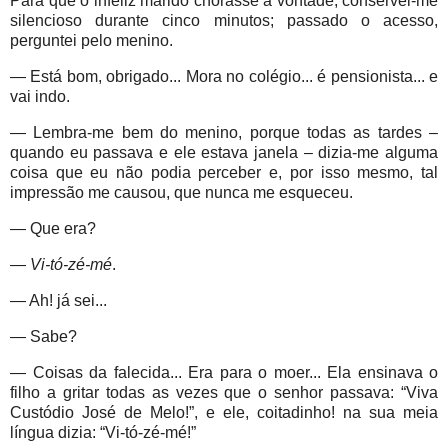
Para que o infeliz marido chorasse à vontade, conservei-me
silencioso durante cinco minutos; passado o acesso,
perguntei pelo menino.
— Está bom, obrigado... Mora no colégio... é pensionista... e
vai indo.
— Lembra-me bem do menino, porque todas as tardes –
quando eu passava e ele estava janela – dizia-me alguma
coisa que eu não podia perceber e, por isso mesmo, tal
impressão me causou, que nunca me esqueceu.
— Que era?
—
Vi-tó-zé-mé
.
— Ah! já sei...
— Sabe?
— Coisas da falecida... Era para o moer... Ela ensinava o
filho a gritar todas as vezes que o senhor passava: “Viva
Custódio José de Melo!”, e ele, coitadinho! na sua meia
língua dizia: “Vi-tó-zé-mé!”