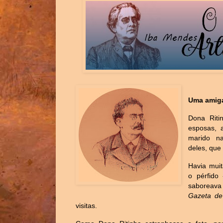
Uma amig
Dona Riti
esposas, 
marido n
deles, que 
Havia mui
o pérfido
saboreava 
Gazeta de
visitas.