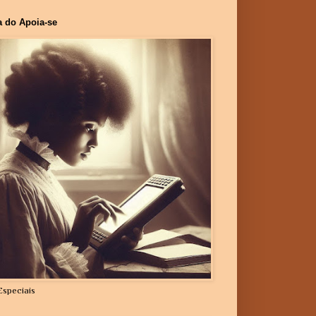
a do Apoia-se
Especiais