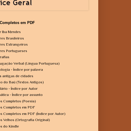
 Completos em PDF
r Iba Mendes
res Brasileiros
res Estrangeiros
res Portugueses
rafias
ugação Verbal (Língua Portuguesa)
ologia - Índice por palavra
s antigas de cidades
o do Baú (Textos Antigos)
lário - Índice por Autor
ática - Índice por assunto
os Completos (Poesia)
os Completos em PDF
os Completos em PDF (Índice por Autor)
os Velhos (Ortografia Original)
os do Kindle