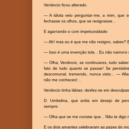
Venâncio ficou alterado.
— A idiota veio perguntar-me, a mim, que s
fechasse os olhos, que se resignasse...
E agarrando-o com impetuosidade:
— Ah! mas eu é que me não resigno, sabes? E
— Isso é uma invenção tola... Eu não namoro 
— Olha, Venâncio, se continuares, tudo saber
fato de tudo quanto se passar! Se persisti
descomunal, tremendo, nunca visto... — Afi
não me conheces!...
Venâncio tinha lábias: desfez-se em desculpa
D. Umbelina, que ardia em desejo de perdo
sempre:
— Olha que se me constar que... Não te digo m
E os dois amantes celebraram as pazes do mod