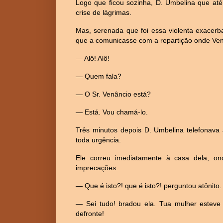
Logo que ficou sozinha, D. Umbelina que até
crise de lágrimas.
Mas, serenada que foi essa violenta exacerb
que a comunicasse com a repartição onde Ve
— Alô! Alô!
— Quem fala?
— O Sr. Venâncio está?
— Está. Vou chamá-lo.
Três minutos depois D. Umbelina telefonava 
toda urgência.
Ele correu imediatamente à casa dela, o
imprecações.
— Que é isto?! que é isto?! perguntou atônito.
— Sei tudo! bradou ela. Tua mulher estev
defronte!