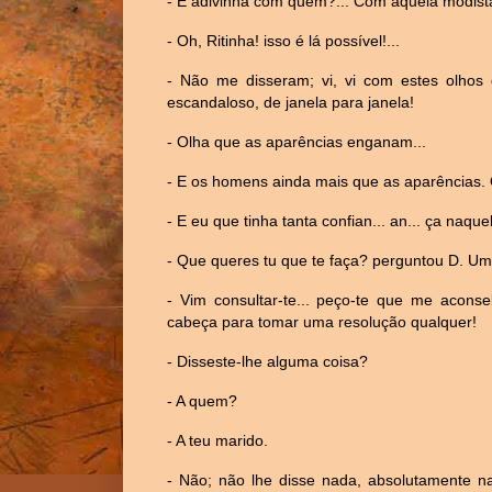
- E adivinha com quem?... Com aquela modista.
- Oh, Ritinha! isso é lá possível!...
- Não me disseram; vi, vi com estes olho
escandaloso, de janela para janela!
- Olha que as aparências enganam...
- E os homens ainda mais que as aparências. 
- E eu que tinha tanta confian... an... ça naquele 
- Que queres tu que te faça? perguntou D. U
- Vim consultar-te... peço-te que me aconse
cabeça para tomar uma resolução qualquer!
- Disseste-lhe alguma coisa?
- A quem?
- A teu marido.
- Não; não lhe disse nada, absolutamente na