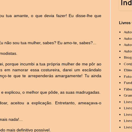
ou tua amante, o que devia fazer! Eu disse-lhe que
Livros
Auto
Auto
u não sou tua mulher, sabes? Eu amo-te, sabes?...
Auto
Auto
modistas.
Biog
Conj
ei, porque incumbi a tua própria mulher de me pôr ao
res em namorar essa costureira, darei um escândalo
Etim
anço-te que te arrependerás amargamente! Tu ainda
Foto
Fund
Fábu
s e explicou, o melhor que pôde, as suas madrugadas.
Gram
Livr
ar, aceitou a explicação. Entretanto, ameaçava-o
Livr
Livr
ais nada!...
Livr
Livr
o mais definitivo possível.