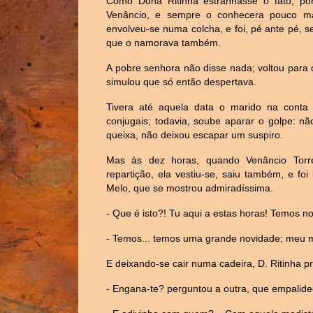
Como Dona Ritinha estranhasse o fato, po
Venâncio, e sempre o conhecera pouco m
envolveu-se numa colcha, e foi, pé ante pé, 
que o namorava também.
A pobre senhora não disse nada; voltou para 
simulou que só então despertava.
Tivera até aquela data o marido na conta 
conjugais; todavia, soube aparar o golpe: n
queixa, não deixou escapar um suspiro.
Mas às dez horas, quando Venâncio Torr
repartição, ela vestiu-se, saiu também, e f
Melo, que se mostrou admiradíssima.
- Que é isto?! Tu aqui a estas horas! Temos n
- Temos... temos uma grande novidade; meu 
E deixando-se cair numa cadeira, D. Ritinha 
- Engana-te? perguntou a outra, que empalide