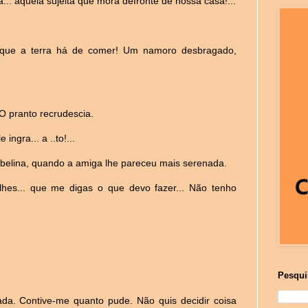
.. aquela sujeita que mora defronte de nossa casa!...
s que a terra há de comer! Um namoro desbragado,
O pranto recrudescia.
ingra... a ..to!...
mbelina, quando a amiga lhe pareceu mais serenada.
lhes... que me digas o que devo fazer... Não tenho
Pesqui
da. Contive-me quanto pude. Não quis decidir coisa