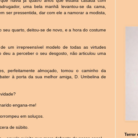
rque havia já quatro anos que estava casada com
adrugador, uma bela manhã levantou-se da cama,
sem ser pressentida, dar com ele a namorar a modista,
o seu quarto, deitou-se de novo, e a hora do costume
de um irrepreensível modelo de todas as virtudes
ão deu a perceber o seu desgosto, não articulou uma
es, perfeitamente almoçado, tomou o caminho da
oi bater à porta da sua melhor amiga, D. Umbelina de
ovidade?
marido engana-me!
prorrompeu em soluços.
cera de súbito.
Terror 