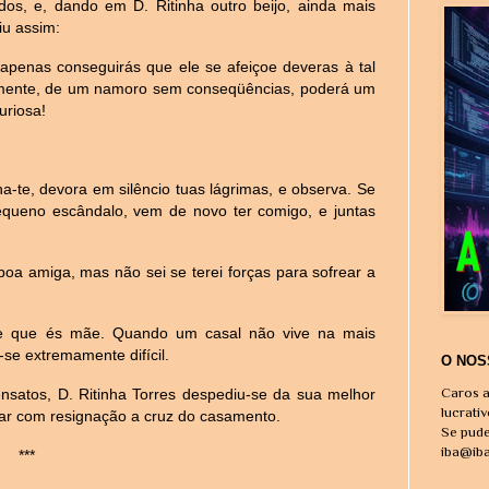
dos, e, dando em D. Ritinha outro beijo, ainda mais
iu assim:
apenas conseguirás que ele se afeiçoe deveras à tal
izmente, de um namoro sem conseqüências, poderá um
uriosa!
-te, devora em silêncio tuas lágrimas, e observa. Se
equeno escândalo, vem de novo ter comigo, e juntas
oa amiga, mas não sei se terei forças para sofrear a
te que és mãe. Quando um casal não vive na mais
-se extremamente difícil.
O NOS
Caros a
nsatos, D. Ritinha Torres despediu-se da sua melhor
lucrati
egar com resignação a cruz do casamento.
Se pude
iba@ib
***