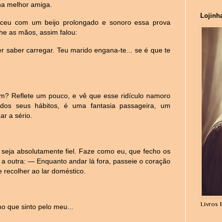
nha melhor amiga.
Lojinh
eceu com um beijo prolongado e sonoro essa prova
he as mãos, assim falou:
r saber carregar. Teu marido engana-te... se é que te
m? Reflete um pouco, e vê que esse ridículo namoro
 dos seus hábitos, é uma fantasia passageira, um
r a sério.
eja absolutamente fiel. Faze como eu, que fecho os
a a outra: — Enquanto andar lá fora, passeie o coração
 recolher ao lar doméstico.
Livros 
 que sinto pelo meu...