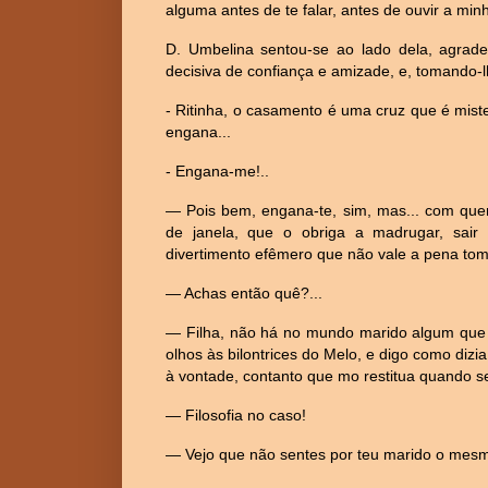
alguma antes de te falar, antes de ouvir a mi
D. Umbelina sentou-se ao lado dela, agrad
decisiva de confiança e amizade, e, tomando-l
- Ritinha, o casamento é uma cruz que é miste
engana...
- Engana-me!..
— Pois bem, engana-te, sim, mas... com que
de janela, que o obriga a madrugar, sair
divertimento efêmero que não vale a pena toma
— Achas então quê?...
— Filha, não há no mundo marido algum que s
olhos às bilontrices do Melo, e digo como dizi
à vontade, contanto que mo restitua quando se
— Filosofia no caso!
— Vejo que não sentes por teu marido o mesmo