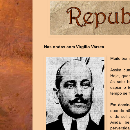
Nas ondas com Virgílio Várzea
Muito bom 
Assim cum
Hoje, qua
às sete h
espiar o 
tempo se fe
Em domingo
quando não
e de sol 
Ainda be
perversida