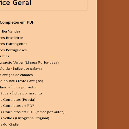
 Completos em PDF
r Iba Mendes
res Brasileiros
res Estrangeiros
res Portugueses
rafias
ugação Verbal (Língua Portuguesa)
ologia - Índice por palavra
s antigas de cidades
o do Baú (Textos Antigos)
lário - Índice por Autor
ática - Índice por assunto
os Completos (Poesia)
os Completos em PDF
os Completos em PDF (Índice por Autor)
os Velhos (Ortografia Original)
os do Kindle