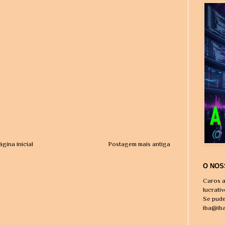
ágina inicial
Postagem mais antiga
O NOS
Caros a
lucrati
Se pude
iba@ib