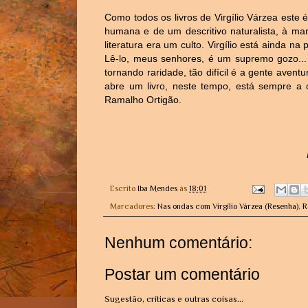
Como todos os livros de Virgílio Várzea este 
humana e de um descritivo naturalista, à m
literatura era um culto. Virgílio está ainda n
Lê-lo, meus senhores, é um supremo gozo... 
tornando raridade, tão difícil é a gente ave
abre um livro, neste tempo, está sempre a c
Ramalho Ortigão.
Escrito
Iba Mendes
às
18:01
Marcadores:
Nas ondas com Virgílio Várzea (Resenha)
,
R
Nenhum comentário:
Postar um comentário
Sugestão, críticas e outras coisas...