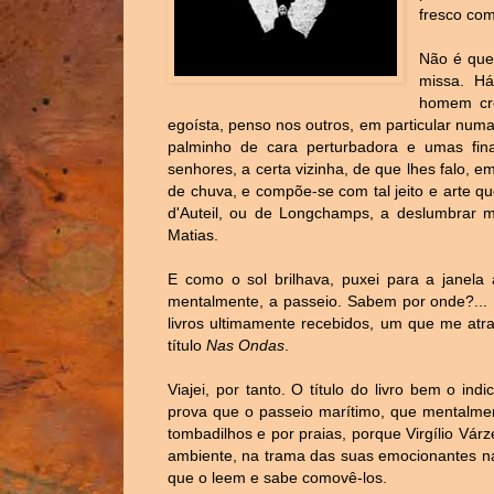
fresco co
Não é que
missa. Há
homem cre
egoísta, penso nos outros, em particular nu
palminho de cara perturbadora e umas fin
senhores, a certa vizinha, de que lhes falo, 
de chuva, e compõe-se com tal jeito e arte qu
d'Auteil, ou de Longchamps, a deslumbrar mo
Matias.
E como o sol brilhava, puxei para a janela 
mentalmente, a passeio. Sabem por onde?... P
livros ultimamente recebidos, um que me atra
título
Nas Ondas
.
Viajei, por tanto. O título do livro bem o ind
prova que o passeio marítimo, que mentalmen
tombadilhos e por praias, porque Virgílio Vár
ambiente, na trama das suas emocionantes nar
que o leem e sabe comovê-los.