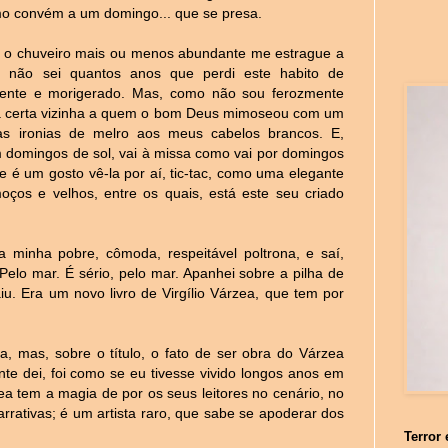
mo convém a um domingo... que se presa.
 o chuveiro mais ou menos abundante me estrague a
 não sei quantos anos que perdi este habito de
nte e morigerado. Mas, como não sou ferozmente
ma certa vizinha a quem o bom Deus mimoseou com um
as ironias de melro aos meus cabelos brancos. E,
em domingos de sol, vai à missa como vai por domingos
e é um gosto vê-la por aí, tic-tac, como uma elegante
ços e velhos, entre os quais, está este seu criado
a minha pobre, cômoda, respeitável poltrona, e saí,
elo mar. É sério, pelo mar. Apanhei sobre a pilha de
iu. Era um novo livro de Virgílio Várzea, que tem por
ica, mas, sobre o título, o fato de ser obra do Várzea
te dei, foi como se eu tivesse vivido longos anos em
zea tem a magia de por os seus leitores no cenário, no
rativas; é um artista raro, que sabe se apoderar dos
Terror 