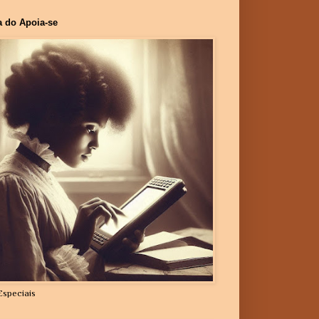
a do Apoia-se
Especiais