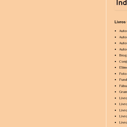
Livros
Auto
Auto
Auto
Auto
Biog
Conj
Etim
Foto
Fund
Fábu
Gram
Livr
Livr
Livr
Livr
Livr