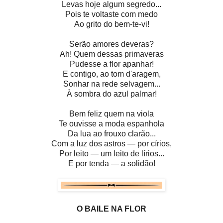
Levas hoje algum segredo...
Pois te voltaste com medo
Ao grito do bem-te-vi!
Serão amores deveras?
Ah! Quem dessas primaveras
Pudesse a flor apanhar!
E contigo, ao tom d'aragem,
Sonhar na rede selvagem...
À sombra do azul palmar!
Bem feliz quem na viola
Te ouvisse a moda espanhola
Da lua ao frouxo clarão...
Com a luz dos astros — por círios,
Por leito — um leito de lírios...
E por tenda — a solidão!
O BAILE NA FLOR