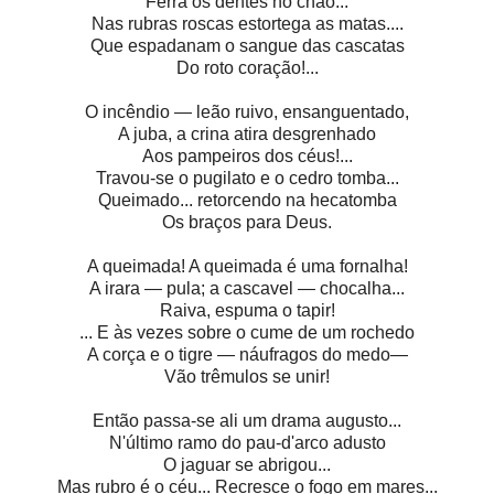
Ferra os dentes no chão...
Nas rubras roscas estortega as matas....
Que espadanam o sangue das cascatas
Do roto coração!...
O incêndio — leão ruivo, ensanguentado,
A juba, a crina atira desgrenhado
Aos pampeiros dos céus!...
Travou-se o pugilato e o cedro tomba...
Queimado... retorcendo na hecatomba
Os braços para Deus.
A queimada! A queimada é uma fornalha!
A irara — pula; a cascavel — chocalha...
Raiva, espuma o tapir!
... E às vezes sobre o cume de um rochedo
A corça e o tigre — náufragos do medo—
Vão trêmulos se unir!
Então passa-se ali um drama augusto...
N'último ramo do pau-d'arco adusto
O jaguar se abrigou...
Mas rubro é o céu... Recresce o fogo em mares...