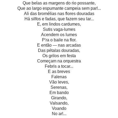
Que belas as margens do rio possante,
Que ao largo espumante campeia sem par!...
Ali das bromélias nas flores douradas
Há silfos e fadas, que fazem seu lar...
E, em lindos cardumes,
Sutis vaga-lumes
Acendem os lumes
P'ra o baile na flor.
E então — nas arcadas
Das pétalas douradas,
Os grilos em festa
Começam na orquestra
Febris a tocar...
E as breves
Falenas
Vão leves,
Serenas,
Em bando
Girando,
Valsando,
Voando
No ar!...