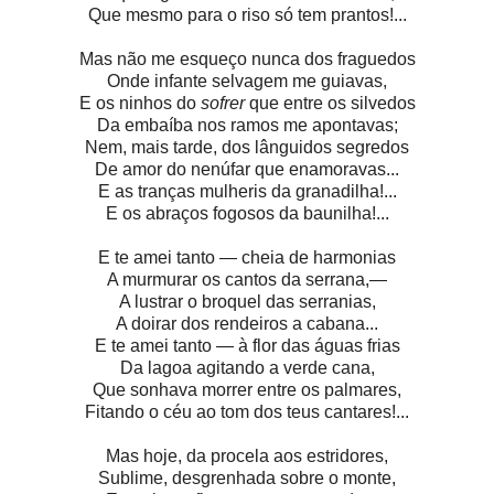
Que mesmo para o riso só tem prantos!...
Mas não me esqueço nunca dos fraguedos
Onde infante selvagem me guiavas,
E os ninhos do
sofrer
que entre os silvedos
Da embaíba nos ramos me apontavas;
Nem, mais tarde, dos lânguidos segredos
De amor do nenúfar que enamoravas...
E as tranças mulheris da granadilha!...
E os abraços fogosos da baunilha!...
E te amei tanto — cheia de harmonias
A murmurar os cantos da serrana,—
A lustrar o broquel das serranias,
A doirar dos rendeiros a cabana...
E te amei tanto — à flor das águas frias
Da lagoa agitando a verde cana,
Que sonhava morrer entre os palmares,
Fitando o céu ao tom dos teus cantares!...
Mas hoje, da procela aos estridores,
Sublime, desgrenhada sobre o monte,