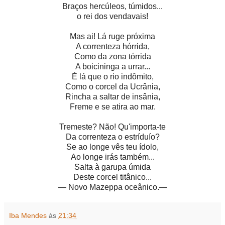
Braços hercúleos, túmidos...
o rei dos vendavais!
Mas ai! Lá ruge próxima
A correnteza hórrida,
Como da zona tórrida
A boicininga a urrar...
É lá que o rio indômito,
Como o corcel da Ucrânia,
Rincha a saltar de insânia,
Freme e se atira ao mar.
Tremeste? Não! Qu'importa-te
Da correnteza o estríduío?
Se ao longe vês teu ídolo,
Ao longe irás também...
Salta à garupa úmida
Deste corcel titânico...
— Novo Mazeppa oceânico.—
Iba Mendes
às
21:34