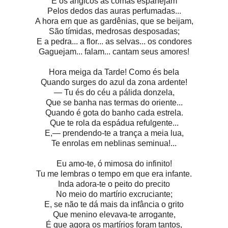
E os angicos as comas espanejam
Pelos dedos das auras perfumadas...
A hora em que as gardênias, que se beijam,
São tímidas, medrosas desposadas;
E a pedra... a flor... as selvas... os condores
Gaguejam... falam... cantam seus amores!
Hora meiga da Tarde! Como és bela
Quando surges do azul da zona ardente!
— Tu és do céu a pálida donzela,
Que se banha nas termas do oriente...
Quando é gota do banho cada estrela.
Que te rola da espádua refulgente...
E,— prendendo-te a trança a meia lua,
Te enrolas em neblinas seminua!...
Eu amo-te, ó mimosa do infinito!
Tu me lembras o tempo em que era infante.
Inda adora-te o peito do precito
No meio do martírio excruciante;
E, se não te dá mais da infância o grito
Que menino elevava-te arrogante,
É que agora os martírios foram tantos,