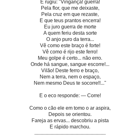
E rugiu: "Vingança! guerra!
Pela flor, que me deixaste,
Pela cruz em que rezaste,
E que teus prantos encerra!
Eu juro guerra de morte
A quem feriu desta sorte
O anjo puro da terra...
Vê como este braço é forte!
Vê como é rijo este ferro!
Meu golpe é certo... não erro.
Onde há sangue, sangue escorre!...
Vilão! Deste ferro e braço,
Nem a terra, nem o espaço,
Nem mesmo Deus te socorre!!..."
E o eco responde: — Corre!
Como o cão ele em tomo o ar aspira,
Depois se orientou.
Fareja as ervas... descobriu a pista
E rápido marchou.
.........................................................