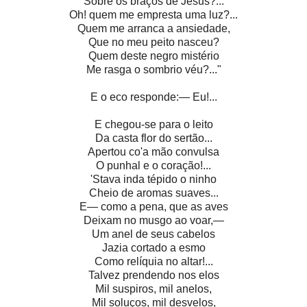
Sobre os braços de Jesus?...
Oh! quem me empresta uma luz?...
Quem me arranca a ansiedade,
Que no meu peito nasceu?
Quem deste negro mistério
Me rasga o sombrio véu?..."
E o eco responde:— Eu!...
E chegou-se para o leito
Da casta flor do sertão...
Apertou co'a mão convulsa
O punhal e o coração!...
'Stava inda tépido o ninho
Cheio de aromas suaves...
E— como a pena, que as aves
Deixam no musgo ao voar,—
Um anel de seus cabelos
Jazia cortado a esmo
Como relíquia no altar!...
Talvez prendendo nos elos
Mil suspiros, mil anelos,
Mil soluços, mil desvelos,