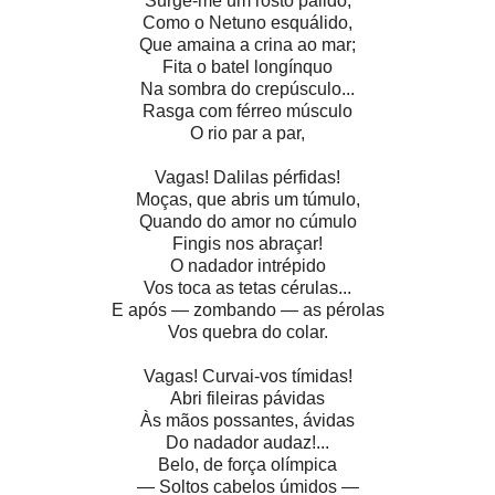
Surge-me um rosto pálido,
Como o Netuno esquálido,
Que amaina a crina ao mar;
Fita o batel longínquo
Na sombra do crepúsculo...
Rasga com férreo músculo
O rio par a par,
Vagas! Dalilas pérfidas!
Moças, que abris um túmulo,
Quando do amor no cúmulo
Fingis nos abraçar!
O nadador intrépido
Vos toca as tetas cérulas...
E após — zombando — as pérolas
Vos quebra do colar.
Vagas! Curvai-vos tímidas!
Abri fileiras pávidas
Às mãos possantes, ávidas
Do nadador audaz!...
Belo, de força olímpica
— Soltos cabelos úmidos —