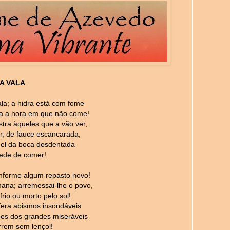
A VALA
ala; a hidra está com fome
ga a hora em que não come!
tra àqueles que a vão ver,
r, de fauce escancarada,
el da boca desdentada
ede de comer!
informe algum repasto novo!
mana; arremessai-lhe o povo,
frio ou morto pelo sol!
 fera abismos insondáveis
ões dos grandes miseráveis
rem sem lençol!