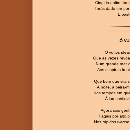
Cingida enfim, ta
Terás dado um per
E past
Ó VU
Ó vultos ideai
Que às vezes revoa
Num grande mar de 
Aos suspiros fata
Que bom que era so
À noite, à beira-m
Nos tempos em que 
À lua confiava
Agora sois genti
Pagais por alto p
Nos rápidos
wagon