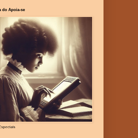
a do Apoia-se
Especiais