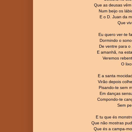
Que as deusas vêm 
Num beijo os lábi
E o D. Juan da m
Que viv
Eu quero ver-te fa
Dormindo o sono 
De ventre para o 
E amanhã, na esta
Veremos rebent
O lixo
E a santa mocidad
Virão depois colh
Pisando-te sem m
Em danças sensua
Compondo-te cançõ
Sem pe
E tu que és monstr
Que não mostras pudo
Que és a campa-mon