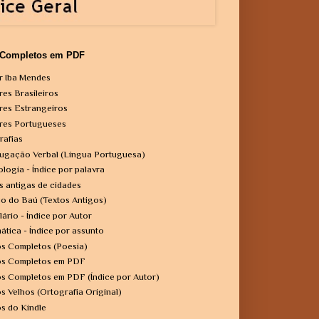
 Completos em PDF
r Iba Mendes
res Brasileiros
res Estrangeiros
res Portugueses
rafias
ugação Verbal (Língua Portuguesa)
ologia - Índice por palavra
s antigas de cidades
o do Baú (Textos Antigos)
lário - Índice por Autor
ática - Índice por assunto
os Completos (Poesia)
os Completos em PDF
os Completos em PDF (Índice por Autor)
os Velhos (Ortografia Original)
os do Kindle