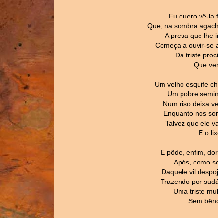
Eu quero vê-la f
Que, na sombra agach
A presa que lhe i
Começa a ouvir-se 
Da triste proc
Que vem
Um velho esquife c
Um pobre seminu
Num riso deixa ve
Enquanto nos sorr
Talvez que ele v
E o li
E pôde, enfim, do
Após, como se 
Daquele vil desp
Trazendo por sudár
Uma triste mu
Sem bênç