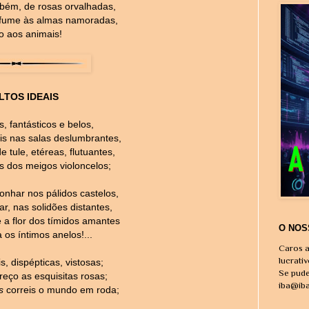
mbém, de rosas orvalhadas,
fume às almas namoradas,
o aos animais!
LTOS IDEAIS
s, fantásticos e belos,
is nas salas deslumbrantes,
tule, etéreas, flutuantes,
is dos meigos violoncelos;
nhar nos pálidos castelos,
ar, nas solidões distantes,
a flor dos tímidos amantes
O NOS
 os íntimos anelos!...
Caros a
lucrati
s, dispépticas, vistosas;
Se pude
reço as esquisitas rosas;
iba@ib
s
correis o mundo em roda;