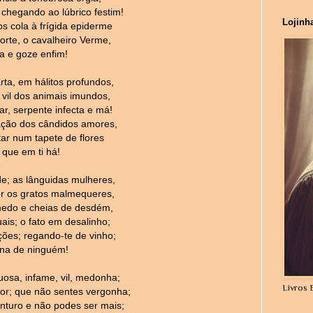
chegando ao lúbrico festim!
Lojinh
os cola à frígida epiderme
orte, o cavalheiro Verme,
a e goze enfim!
rta, em hálitos profundos,
vil dos animais imundos,
ar, serpente infecta e má!
ção dos cândidos amores,
ar num tapete de flores
 que em ti há!
e; as lânguidas mulheres,
er os gratos malmequeres,
edo e cheias de desdém,
is; o fato em desalinho;
es; regando-te de vinho;
na de ninguém!
uosa, infame, vil, medonha;
Livros 
r; que não sentes vergonha;
turo e não podes ser mais;