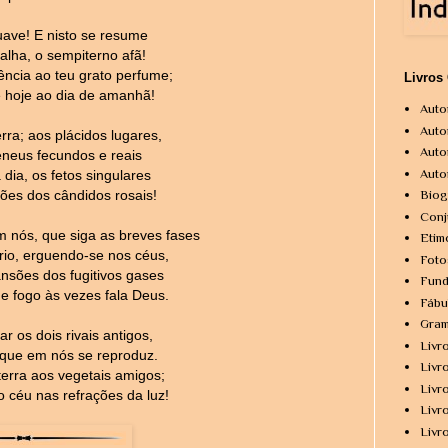
uave! E nisto se resume
alha, o sempiterno afã!
ência ao teu grato perfume;
Livros
e hoje ao dia de amanhã!
Auto
Auto
rra; aos plácidos lugares,
Auto
neus fecundos e reais
Auto
dia, os fetos singulares
ões dos cândidos rosais!
Biog
Conj
m nós, que siga as breves fases
Etim
ório, erguendo-se nos céus,
Foto
nsões dos fugitivos gases
Fund
e fogo às vezes fala Deus.
Fábu
Gram
r os dois rivais antigos,
Livr
 que em nós se reproduz.
Livr
terra aos vegetais amigos;
Livr
o céu nas refrações da luz!
Livr
Livr