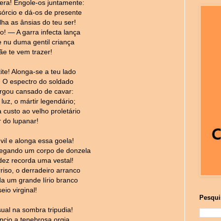
era! Engole-os juntamente:
rcio e dá-os de presente
lha as ânsias do teu ser!
o! — A garra infecta lança
e nu duma gentil criança
e te vem trazer!
te! Alonga-se a teu lado
a! O espectro do soldado
ergou cansado de cavar:
luz, o mártir legendário;
custo ao velho proletário
r do lupanar!
vil e alonga essa goela!
egando um corpo de donzela
dez recorda uma vestal!
riso, o derradeiro arranco
da um grande lírio branco
eio virginal!
Pesqui
ual na sombra tripudia!
ncio a tenebrosa orgia,