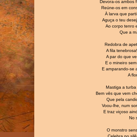
Devora-os ambos f
Reúne-os em consó
À larva que parti
Aguça o teu desej
Ao corpo tenro 
Que a mã
Redobra de apeti
A fila tenebros
A par do que v
E o mineiro sem 
E amparando-se a 
A flo
Mastiga a turba 
Bem vês que vem ch
Que pela candi
Voou-lhe, num sor
E traz viçoso ain
No s
O monstro sens
Celebra no silê