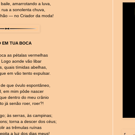
baile, amarrotando a luva,
 rua a sonolenta chuva,
lhão — no Criador da moda!
O EM TUA BOCA
oca as pétalas vermelhas
Logo aonde vão libar
s, quais tímidas abelhas,
que em vão tento expulsar.
 de que óvulo espontâneo,
l, em mim pôde nascer
 que dentro do meu crânio
o já senão roer, roer?!
go; às serras, às campinas;
ons; torna a descer dos céus;
lir as trêmulas ruínas
epita a luz dos dias meus!