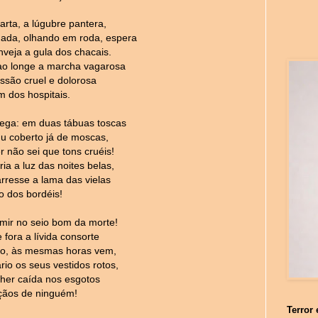
arta, a lúgubre pantera,
ada, olhando em roda, espera
nveja a gula dos chacais.
ao longe a marcha vagarosa
issão cruel e dolorosa
 dos hospitais.
hega: em duas tábuas toscas
 coberto já de moscas,
r não sei que tons cruéis!
ia a luz das noites belas,
arresse a lama das vielas
xo dos bordéis!
rmir no seio bom da morte!
fora a lívida consorte
ojo, às mesmas horas vem,
io os seus vestidos rotos,
lher caída nos esgotos
ãos de ninguém!
Terror 