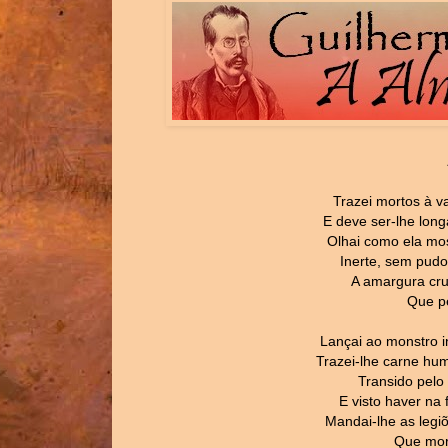
Trazei mortos à v
E deve ser-lhe lon
Olhai como ela mos
Inerte, sem pudo
A amargura cru
Que p
Lançai ao monstro 
Trazei-lhe carne hu
Transido pelo 
E visto haver na
Mandai-lhe as legi
Que mor