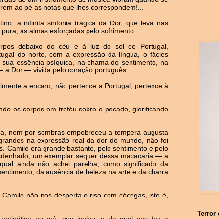
erem ao pé as notas que lhes correspondem!...
no, a infinita sinfonia trágica da Dor, que leva nas
z pura, as almas esforçadas pelo sofrimento.
rpos debaixo do céu e à luz do sol de Portugal,
rtugal do norte, com a expressão da língua, o fácies
a sua essência psíquica, na chama do sentimento, na
— a Dor — vivida pelo coração português.
lmente a encaro, não pertence a Portugal, pertence à
do os corpos em troféu sobre o pecado, glorificando
lma, nem por sombras empobreceu a tempera augusta
s grandes na expressão real da dor do mundo, não foi
s. Camilo era grande bastante, pelo sentimento e pelo
esdenhado, um exemplar sequer dessa macacaria — a
al ainda não achei parelha, como significado da
 sentimento, da ausência de beleza na arte e da charra
o Camilo não nos desperta o riso com cócegas, isto é,
Terror 
ntipática ou má, que isolou, e da qual nos fez a