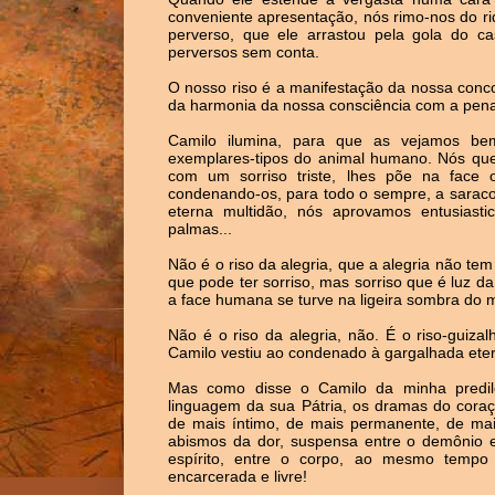
conveniente apresentação, nós rimo-nos do rid
perverso, que ele arrastou pela gola do c
perversos sem conta.
O nosso riso é a manifestação da nossa conc
da harmonia da nossa consciência com a pena 
Camilo ilumina, para que as vejamos bem
exemplares-tipos do animal humano. Nós qued
com um sorriso triste, lhes põe na face o
condenando-os, para todo o sempre, a saraco
eterna multidão, nós aprovamos entusiast
palmas...
Não é o riso da alegria, que a alegria não tem r
que pode ter sorriso, mas sorriso que é luz d
a face humana se turve na ligeira sombra do 
Não é o riso da alegria, não. É o riso-guiz
Camilo vestiu ao condenado à gargalhada eter
Mas como disse o Camilo da minha predile
linguagem da sua Pátria, os dramas do coraç
de mais íntimo, de mais permanente, de mai
abismos da dor, suspensa entre o demônio e 
espírito, entre o corpo, ao mesmo tempo 
encarcerada e livre!