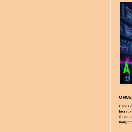
O NOS
Caros a
lucrati
Se pude
iba@ib