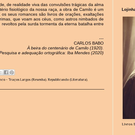
de, de realidade viva das convulsões trágicas da alma
tério fisiológico da nossa raça, a obra de Camilo é um
Lojinh
E os seus romances são livros de orações, exaltações
lágrimas, que voam aos céus, como astros nimbados de
 revoltos pela surda tormenta da eterna batalha entre
---
CARLOS BABO
À
beira do
centenário
de Camilo (1920).
Pesquisa e adequação ortográfica: Iba Mendes (2020)
nco - Traços Largos (Resenha)
,
Republicando (Literatura)
,
Livros 