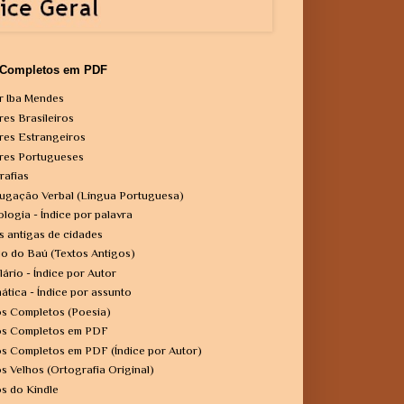
 Completos em PDF
r Iba Mendes
res Brasileiros
res Estrangeiros
res Portugueses
rafias
ugação Verbal (Língua Portuguesa)
ologia - Índice por palavra
s antigas de cidades
o do Baú (Textos Antigos)
lário - Índice por Autor
ática - Índice por assunto
os Completos (Poesia)
os Completos em PDF
os Completos em PDF (Índice por Autor)
os Velhos (Ortografia Original)
os do Kindle