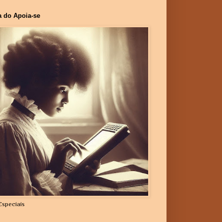
a do Apoia-se
Especiais