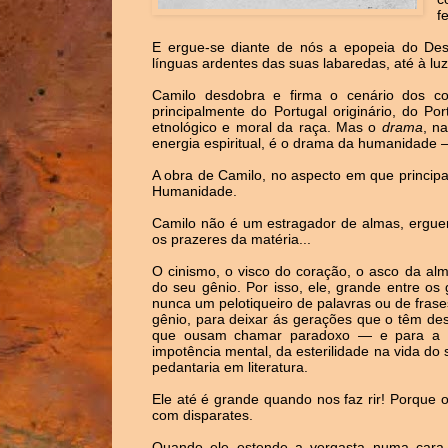
f
E ergue-se diante de nós a epopeia do Desti
línguas ardentes das suas labaredas, até à lu
Camilo desdobra e firma o cenário dos co
principalmente do Portugal originário, do Po
etnológico e moral da raça. Mas o
drama
, n
energia espiritual, é o drama da humanidade 
A obra de Camilo, no aspecto em que principa
Humanidade.
Camilo não é um estragador de almas, erguen
os prazeres da matéria...
O cinismo, o visco do coração, o asco da a
do seu gênio. Por isso, ele, grande entre o
nunca um pelotiqueiro de palavras ou de frase
gênio, para deixar ás gerações que o têm d
que ousam chamar paradoxo — e para a qu
impotência mental, da esterilidade na vida do
pedantaria em literatura.
Ele até é grande quando nos faz rir! Porque 
com disparates.
Quando ele estende a vergasta numa cara a