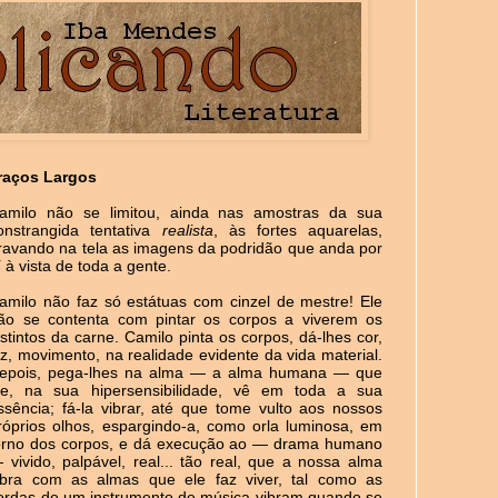
raços Largos
amilo não se limitou, ainda nas amostras da sua
onstrangida tentativa
realista
, às fortes aquarelas,
ravando na tela as imagens da podridão que anda por
í à vista de toda a gente.
amilo não faz só estátuas com cinzel de mestre! Ele
ão se contenta com pintar os corpos a viverem os
nstintos da carne. Camilo pinta os corpos, dá-lhes cor,
uz, movimento, na realidade evidente da vida material.
epois, pega-lhes na alma — a alma humana — que
le, na sua hipersensibilidade, vê em toda a sua
ssência; fá-la vibrar, até que tome vulto aos nossos
róprios olhos, espargindo-a, como orla luminosa, em
orno dos corpos, e dá execução ao — drama humano
 vivido, palpável, real... tão real, que a nossa alma
ibra com as almas que ele faz viver, tal como as
ordas de um instrumento de música vibram quando se