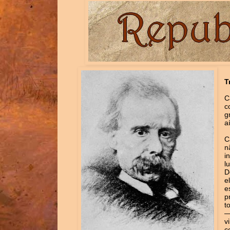
T
C
c
g
a
C
n
i
l
D
e
e
p
t
—
v
c