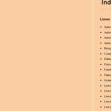
Livros
Auto
Auto
Auto
Auto
Biog
Conj
Etim
Foto
Fund
Fábu
Gram
Livr
Livr
Livr
Livr
Livr