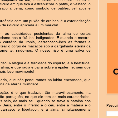
ículo em que fica a estrebuchar o patife, o velhaco, o
asaco à cena, como símbolo de patifes, velhacos e
ordância com um puxão de orelhas; é a exteriorização
de ridículo aplicada a um mariola!
, as calosidades pustulentas da alma de certos
amo-nos a fitá-los, indignados. E quando o mestre,
 cautério da ironia, derrancado-lhes as formas e
tear o corpo de macacos sob a gargalhada eterna da
icamente, rindo-nos. O nosso riso é uma salva de
iso! A alegria é a felicidade do espírito, é a beatitude,
a alma, e que radia e paira sobre a epiderme, sem que
mais leve movimento!
alhada, que nós penduramos na labita encarnada, que
na da eterna multidão!
ção, é o que traduziu, tão maravilhosamente, na
ão português, no que ele tem de mais característico,
s belo, de mais seu, quando se trava a batalha nos
Deus, entre o inferno e o céu, entre a matéria e o
Pesqui
carrasco e libertador, e a alma, simultaneamente