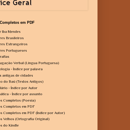
 Completos em PDF
r Iba Mendes
res Brasileiros
res Estrangeiros
res Portugueses
rafias
ugação Verbal (Língua Portuguesa)
ologia - Índice por palavra
s antigas de cidades
o do Baú (Textos Antigos)
lário - Índice por Autor
ática - Índice por assunto
os Completos (Poesia)
os Completos em PDF
os Completos em PDF (Índice por Autor)
os Velhos (Ortografia Original)
os do Kindle