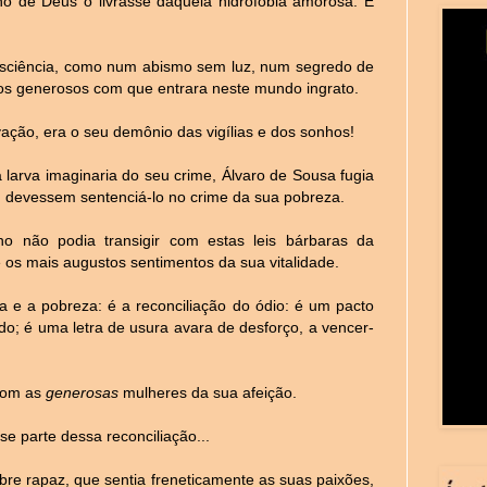
o de Deus o livrasse daquela hidrofobia amorosa. É
sciência, como num abismo sem luz, num segredo de
os generosos com que entrara neste mundo ingrato.
vação, era o seu demônio das vigílias e dos sonhos!
 larva imaginaria do seu crime, Álvaro de Sousa fugia
, devessem sentenciá-lo no crime da sua pobreza.
o não podia transigir com estas leis bárbaras da
os mais augustos sentimentos da sua vitalidade.
a e a pobreza: é a reconciliação do ódio: é um pacto
do; é uma letra de usura avara de desforço, a vencer-
 com as
generosas
mulheres da sua afeição.
se parte dessa reconciliação...
bre rapaz, que sentia freneticamente as suas paixões,