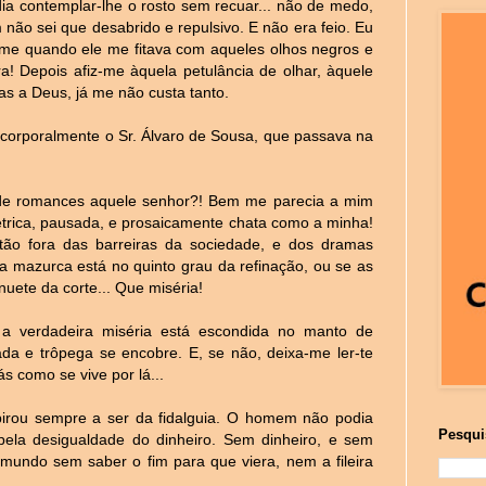
ia contemplar-lhe o rosto sem recuar... não de medo,
não sei que desabrido e repulsivo. E não era feio. Eu
irme quando ele me fitava com aqueles olhos negros e
! Depois afiz-me àquela petulância de olhar, àquele
as a Deus, já me não custa tanto.
o corporalmente o Sr. Álvaro de Sousa, que passava na
de romances aquele senhor?! Bem me parecia a mim
trica, pausada, e prosaicamente chata como a minha!
ão fora das barreiras da sociedade, e dos dramas
 mazurca está no quinto grau da refinação, ou se as
uete da corte... Que miséria!
 verdadeira miséria está escondida no manto de
da e trôpega se encobre. E, se não, deixa-me ler-te
s como se vive por lá...
irou sempre a ser da fidalguia. O homem não podia
Pesqui
pela desigualdade do dinheiro. Sem dinheiro, e sem
 mundo sem saber o fim para que viera, nem a fileira