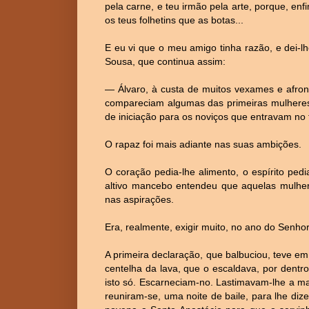
pela carne, e teu irmão pela arte, porque, en
os teus folhetins que as botas...
E eu vi que o meu amigo tinha razão, e dei-lh
Sousa, que continua assim:
― Álvaro, à custa de muitos vexames e afron
compareciam algumas das primeiras mulheres.
de iniciação para os noviços que entravam no
O rapaz foi mais adiante nas suas ambições.
O coração pedia-lhe alimento, o espírito ped
altivo mancebo entendeu que aquelas mulher
nas aspirações.
Era, realmente, exigir muito, no ano do Senho
A primeira declaração, que balbuciou, teve e
centelha da lava, que o escaldava, por dentr
isto só. Escarneciam-no. Lastimavam-lhe a m
reuniram-se, uma noite de baile, para lhe di