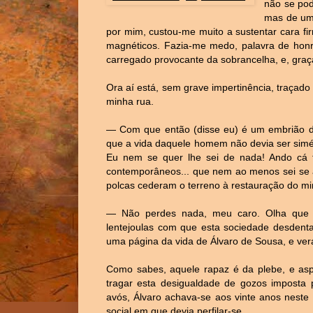
não se pod
mas de um 
por mim, custou-me muito a sustentar cara f
magnéticos. Fazia-me medo, palavra de honra
carregado provocante da sobrancelha, e, graç
Ora aí está, sem grave impertinência, traçad
minha rua.
― Com que então (disse eu) é um embrião 
que a vida daquele homem não devia ser simé
Eu nem se quer lhe sei de nada! Ando cá t
contemporâneos... que nem ao menos sei se a
polcas cederam o terreno à restauração do min
― Não perdes nada, meu caro. Olha que a
lentejoulas com que esta sociedade desdenta
uma página da vida de Álvaro de Sousa, e verá
Como sabes, aquele rapaz é da plebe, e asp
tragar esta desigualdade de gozos imposta 
avós, Álvaro achava-se aos vinte anos neste
social em que devia perfilar-se.