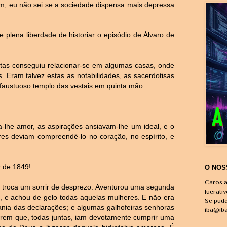
fim, eu não sei se a sociedade dispensa mais depressa
e plena liberdade de historiar o episódio de Álvaro de
tas conseguiu relacionar-se em algumas casas, onde
 Eram talvez estas as notabilidades, as sacerdotisas
 faustuoso templo das vestais em quinta mão.
ia-lhe amor, as aspirações ansiavam-lhe um ideal, e o
es deviam compreendê-lo no coração, no espírito, e
r de 1849!
O NOS
Caros a
m troca um sorrir de desprezo. Aventurou uma segunda
lucrati
o, e achou de gelo todas aquelas mulheres. E não era
Se pude
ania das declarações; e algumas galhofeiras senhoras
iba@ib
zerem que, todas juntas, iam devotamente cumprir uma