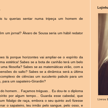
Lojinh
.
is tu querias sentar numa tripeça um homem de
êm um jornal? Álvaro de Sousa seria um hábil redator
 lá porque horizontes vai ampliar-se o espírito da
 uma estética! Sabes se a bota de canhão terá um belo
o uma filosofia? Sabes se as matemáticas virão, com a
imensões do salto? Sabes se a dinâmica será a última
 complexo de ciências um suculento pabulo para um
, para um sapateiro-Girardin?
 do homem... Façamos tréguas... Eu dou-te o diploma
spírito por algum tempo... Guarda esse cabedal, que
Livros 
r um fidalgo de raça, embora o seu quinto avô fizesse
gnar o sapateiro, teu irmão pelo sangue, pelo osso, e