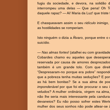
fugiu da sociedade, e devora, na solidão
interrompeu uma delas ― Que pena! Oh Te
daquele rapaz? ― Ai! Maria da Luz! que triste 
E chasqueavam assim o seu
ridículo
inimigo,
as hostilidades se romperiam.
Isto ninguém o dizia a Álvaro, porque entre o 
suicídio.
―
Nas almas fortes!
(atalhei eu com gravidade 
Cobardes chamo eu aqueles que desespera
reservada por causa de amores desprezados
também é um grande tolo. Com que direit
“Despresaram-no porque era pobre” responde
que a pobreza tenha muitas seduções? E por
as há bem bonitas? Se a sua alma de po
imponderável
por que foi ele procurar o seu 
veludos? A mulher ordinária, virgem na alm
não lhe seria mais interessante pela candura
devaneios? Eu não posso sofrer estes Werte
mulher dos seus sonhos não pode altear-se à