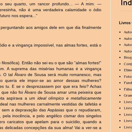
 do seu quarto, um rancor profundo... ― A mim: ―
resinha, não é uma verdadeira calamidade o ódio
futuro nos espera...”
Livros
 perguntando aos amigos dele em que dia finalmente
Auto
Auto
Auto
ódio e a vingança impossível, nas almas fortes, está o
Auto
Biog
filosófica). Então não sei eu o que são “almas fortes!”
Conj
m. A suprema das misérias humanas é a vingança
Etim
. O tal Álvaro de Sousa será muito romanesco, mas
Foto
o queria ele impor-se ao amor dessas mulheres?
Fund
s tu. E se o desprezassem por que era feio? Achas
Fábu
 que não foi Álvaro de Sousa amar uma peixeira que
Gram
eta aspirava a um
ideal olímpico e metafisicamente
Livr
ideal nas mulheres carnalmente vestidas de tafetás e
Livr
a, sem a depravação das Aspásias que o repudiaram,
Livr
, pela inocência, e pelo angélico cismar dos singelos
Livr
rs caricatos que apelam para o suicídio, quando a
Livr
s delicadas concepções da sua alma! Vai a ver-se a