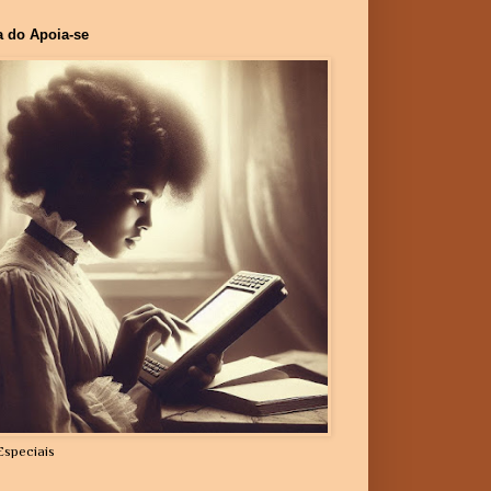
a do Apoia-se
Especiais