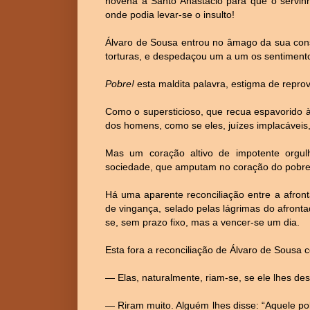
novena a Santo Anastácio para que o servinh
onde podia levar-se o insulto!
Álvaro de Sousa entrou no âmago da sua con
torturas, e despedaçou um a um os sentiment
Pobre!
esta maldita palavra, estigma de repro
Como o supersticioso, que recua espavorido à
dos homens, como se eles, juízes implacáveis
Mas um coração altivo de impotente orgulh
sociedade, que amputam no coração do pobre 
Há uma aparente reconciliação entre a afront
de vingança, selado pelas lágrimas do afronta
se, sem prazo fixo, mas a vencer-se um dia.
Esta fora a reconciliação de Álvaro de Sousa
― Elas, naturalmente, riam-se, se ele lhes des
― Riram muito. Alguém lhes disse: “Aquele po