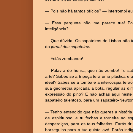
― Pois não há tantos ofícios? ― interrompi eu
― Essa pergunta não me parece tua! Po
inteligência?
― Que dúvida! Os sapateiros de Lisboa não t
do
jornal dos sapateiros.
― Estás zombando!
― Palavra de honra, que não zombo! Tu sabes
arte? Sabes se a tripeça terá uma plástica e
ideal? Sabes se a tomba e a intercospia terã
sua geometria aplicada à bota, regular as d
expressão do pino? E não achas aqui neste
sapateiro talentoso, para um sapateiro-Newton
― Tenho entendido que não queres a história
de espirituoso, e tu fechas a torneira ao e
desperdiças, para os teus folhetins. Farás ri
borzeguins para a tua quinta avó. Farás indi