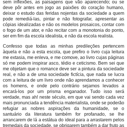
sem inflexões, as paisagens que vão aparecendo; ou se
deve pôr antes em jogo as paixões do coração humano,
deixar o estudo das feridas nojentas da sociedade a quem
pode remediá-las, pintar e não fotografar, apresentar as
cópias idealizadas e não os modelos prosaicos, contar com
o fogo de um ator, e não recitar com a monotonia do ponto,
ser em fim da escola idealista, e não da escola realista.
Confesso que todas as minhas predileções pertencem
àquela e não a esta escola, que prefiro o livro cuja leitura
me extasia, me enleva, e me comove, ao livro cujas páginas
só me podem inspirar asco, tédio e ceticismo. Bem sei que
me objetam que o romance deve ser a pintura da sociedade
real, e não a de uma sociedade fictícia, que nada se lucra
com a leitura de um livro onde não aprendamos a conhecer
os homens, e onde pelo contrário sejamos levados a
encará-los por um prisma enganador. Tudo isso será
verdade, mas ah! neste século, em que vai sendo cada vez
mais pronunciada a tendência materialista, onde se poderão
refugiar as nobres aspirações da humanidade, se o
santuário da literatura também for profanado, se lhe
arrancarem de lá a estátua do ideal para a arrastarem pelos
tremedais da sociedade, se obrigarem também a dar fruto as