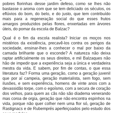
pobres florinhas desse jardim defeso, como se lhes não
bastasse o aroma com que se tem deliciado os séculos, os
eflúvios do bom, do belo, e do justo, que tem contribuído
mais para a regeneração social do que esses frutos
amargos produzidos pelas flores, enxertadas em árvores
úteis, do pomar da escola de Balzac?
Qual é o fim da escola realista? Iniciar os moços nos
mistérios da existência, precavê-los contra os perigos da
sociedade, ensinar-lhes a conhecer o mal por baixo da
camada brilhante que o esconde? A natureza não deixa
raptar artificialmente os seus direitos, e mil Balzaques não
hão de impedir que a experiência seja a única e verdadeira
mestra da vida. E sabem, por fim de contas, o que essa
literatura faz? Forma uma geração, como a geração juvenil
que por aí campeia, geração materialista, sem fogo, sem
ilusões, e sem experiência, homens de vinte anos com a
devassidão torpe, com o egoísmo, com a secura de coração
dos velhos, para quem as cãs não são diadema venerando
mas coroa de orgia, geração que não encontra espinhos na
vida, porque não quer colher nem uma flor só, geração de
Rastignacs e de Rubemprés aperfeiçoados pelo estudo dos