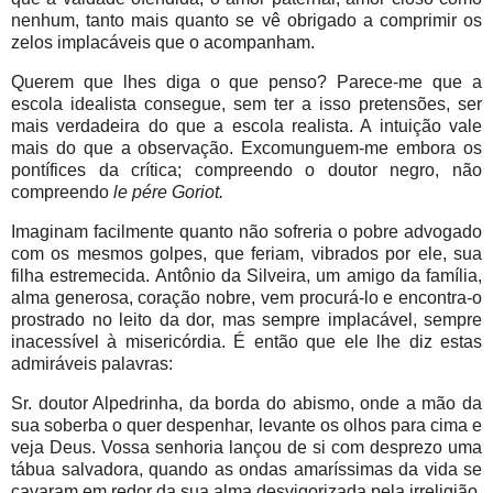
nenhum, tanto mais quanto se vê obrigado a comprimir os
zelos implacáveis que o acompanham.
Querem que lhes diga o que penso? Parece-me que a
escola idealista consegue, sem ter a isso pretensões, ser
mais verdadeira do que a escola realista. A intuição vale
mais do que a observação. Excomunguem-me embora os
pontífices da crítica; compreendo o doutor negro, não
compreendo
le pére Goriot.
Imaginam facilmente quanto não sofreria o pobre advogado
com os mesmos golpes, que feriam, vibrados por ele, sua
filha estremecida. Antônio da Silveira, um amigo da família,
alma generosa, coração nobre, vem procurá-lo e encontra-o
prostrado no leito da dor, mas sempre implacável, sempre
inacessível à misericórdia. É então que ele lhe diz estas
admiráveis palavras:
Sr. doutor Alpedrinha, da borda do abismo, onde a mão da
sua soberba o quer despenhar, levante os olhos para cima e
veja Deus. Vossa senhoria lançou de si com desprezo uma
tábua salvadora, quando as ondas amaríssimas da vida se
cavaram em redor da sua alma desvigorizada pela irreligião.