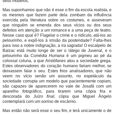
seus modelos.
Mas suponhamos que não é esse o fim da escola realista, e
os mesmos que fazem parte dela zombam da influência
exercida pela literatura sobre os costumes, e asseveram
que ninguém se emenda dos seus vícios ou dos seus
defeitos em atenção a um romance e a uma peça de teatro.
Nesse caso qual é? Flagelar o crime e o ridículo, atá-los ao
pelourinho, e expô-los à irrisão da posteridade? Falta-lhes
para isso a nobre indignação, a ira sagrada! O escalpelo de
Balzac está muito longe de ser o látego de Juvenal, e o
pelourinho da
Comédia Humana
é um pigmeu ao pé da
colossal coluna, a que Aristófanes atou a sociedade grega.
Estes observadores do coração humano fariam melhor, se
deixassem falar o seu. Estes frios analisadores, que não
veem no vício senão um assunto, no espetáculo da
sociedade corrupta um modelo que pacientemente copiam,
são capazes de aparecerem no vale de Josafá com um
aparelho fotográfico, para tirarem uma cópia fria e
descorada do
Juízo final,
cópia que Miguel Ângelo
contemplará com um sorriso de escárnio.
Mas então não será esse o seu fim, e terá unicamente o de