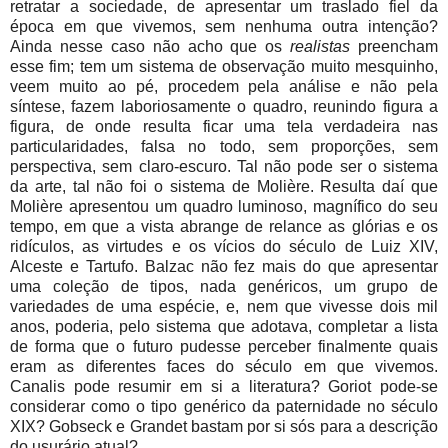
retratar a sociedade, de apresentar um traslado fiel da
época em que vivemos, sem nenhuma outra intenção?
Ainda nesse caso não acho que os
realistas
preencham
esse fim; tem um sistema de observação muito mesquinho,
veem muito ao pé, procedem pela análise e não pela
síntese, fazem laboriosamente o quadro, reunindo figura a
figura, de onde resulta ficar uma tela verdadeira nas
particularidades, falsa no todo, sem proporções, sem
perspectiva, sem claro-escuro. Tal não pode ser o sistema
da arte, tal não foi o sistema de Molière. Resulta daí que
Molière apresentou um quadro luminoso, magnífico do seu
tempo, em que a vista abrange de relance as glórias e os
ridículos, as virtudes e os vícios do século de Luiz XIV,
Alceste e Tartufo. Balzac não fez mais do que apresentar
uma coleção de tipos, nada genéricos, um grupo de
variedades de uma espécie, e, nem que vivesse dois mil
anos, poderia, pelo sistema que adotava, completar a lista
de forma que o futuro pudesse perceber finalmente quais
eram as diferentes faces do século em que vivemos.
Canalis pode resumir em si a literatura? Goriot pode-se
considerar como o tipo genérico da paternidade no século
XIX? Gobseck e Grandet bastam por si sós para a descrição
do usurário atual?