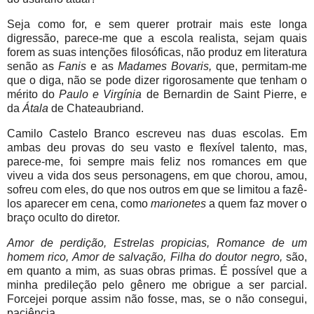
Seja como for, e sem querer protrair mais este longa
digressão, parece-me que a escola realista, sejam quais
forem as suas intenções filosóficas, não produz em literatura
senão as
Fanis
e as
Madames Bovaris,
que, permitam-me
que o diga, não se pode dizer rigorosamente que tenham o
mérito do
Paulo e Virgínia
de Bernardin de Saint Pierre, e
da
Átala
de Chateaubriand.
Camilo Castelo Branco escreveu nas duas escolas. Em
ambas deu provas do seu vasto e flexível talento, mas,
parece-me, foi sempre mais feliz nos romances em que
viveu a vida dos seus personagens, em que chorou, amou,
sofreu com eles, do que nos outros em que se limitou a fazê-
los aparecer em cena, como
marionetes
a quem faz mover o
braço oculto do diretor.
Amor de perdição, Estrelas propicias, Romance de um
homem rico, Amor de salvação, Filha do doutor negro,
são,
em quanto a mim, as suas obras primas. É possível que a
minha predileção pelo gênero me obrigue a ser parcial.
Forcejei porque assim não fosse, mas, se o não consegui,
paciência.