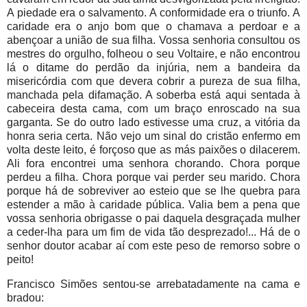
A piedade era o salvamento. A conformidade era o triunfo. A
caridade era o anjo bom que o chamava a perdoar e a
abençoar a união de sua filha. Vossa senhoria consultou os
mestres do orgulho, folheou o seu Voltaire, e não encontrou
lá o ditame do perdão da injúria, nem a bandeira da
misericórdia com que devera cobrir a pureza de sua filha,
manchada pela difamação. A soberba está aqui sentada à
cabeceira desta cama, com um braço enroscado na sua
garganta. Se do outro lado estivesse uma cruz, a vitória da
honra seria certa. Não vejo um sinal do cristão enfermo em
volta deste leito, é forçoso que as más paixões o dilacerem.
Ali fora encontrei uma senhora chorando. Chora porque
perdeu a filha. Chora porque vai perder seu marido. Chora
porque há de sobreviver ao esteio que se lhe quebra para
estender a mão à caridade pública. Valia bem a pena que
vossa senhoria obrigasse o pai daquela desgraçada mulher
a ceder-lha para um fim de vida tão desprezado!... Há de o
senhor doutor acabar aí com este peso de remorso sobre o
peito!
Francisco Simões sentou-se arrebatadamente na cama e
bradou: