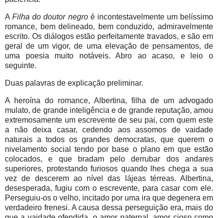
A
Filha do doutor negro
é incontestavelmente um belíssimo
romance, bem delineado, bem conduzido, admiravelmente
escrito. Os diálogos estão perfeitamente travados, e são em
geral de um vigor, de uma elevação de pensamentos, de
uma poesia muito notáveis. Abro ao acaso, e leio o
seguinte.
Duas palavras de explicação preliminar.
A heroína do romance, Albertina, filha de um advogado
mulato, de grande inteligência e de grande reputação, amou
extremosamente um escrevente de seu pai, com quem este
a não deixa casar, cedendo aos assomos de vaidade
naturais a todos os grandes democratas, que querem o
nivelamento social tendo por base o plano em que estão
colocados, e que bradam pelo derrubar dos andares
superiores, protestando furiosos quando lhes chega a sua
vez de descerem ao nível das lájeas térreas. Albertina,
desesperada, fugiu com o escrevente, para casar com ele.
Perseguiu-os o velho, incitado por uma ira que degenera em
verdadeiro frenesi. A causa dessa perseguição era, mais do
que a vaidade ofendida, o amor paternal, amor cioso como