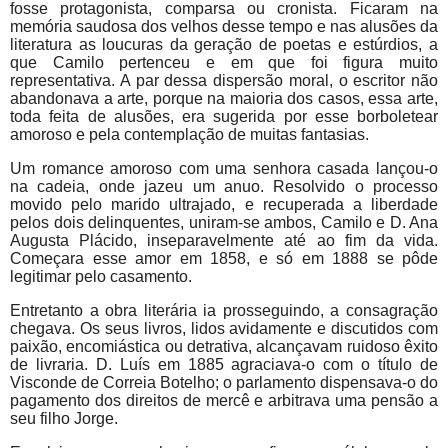
fosse protagonista, comparsa ou cronista. Ficaram na
memória saudosa dos velhos desse tempo e nas alusões da
literatura as loucuras da geração de poetas e estúrdios, a
que Camilo pertenceu e em que foi figura muito
representativa. A par dessa dispersão moral, o escritor não
abandonava a arte, porque na maioria dos casos, essa arte,
toda feita de alusões, era sugerida por esse borboletear
amoroso e pela contemplação de muitas fantasias.
Um romance amoroso com uma senhora casada lançou-o
na cadeia, onde jazeu um anuo. Resolvido o processo
movido pelo marido ultrajado, e recuperada a liberdade
pelos dois delinquentes, uniram-se ambos, Camilo e D. Ana
Augusta Plácido, inseparavelmente até ao fim da vida.
Começara esse amor em 1858, e só em 1888 se pôde
legitimar pelo casamento.
Entretanto a obra literária ia prosseguindo, a consagração
chegava. Os seus livros, lidos avidamente e discutidos com
paixão, encomiástica ou detrativa, alcançavam ruidoso êxito
de livraria. D. Luís em 1885 agraciava-o com o título de
Visconde de Correia Botelho; o parlamento dispensava-o do
pagamento dos direitos de mercê e arbitrava uma pensão a
seu filho Jorge.