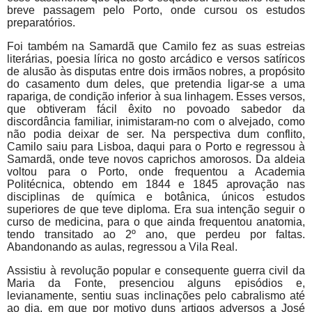
breve passagem pelo Porto, onde cursou os estudos
preparatórios.
Foi também na Samardã que Camilo fez as suas estreias
literárias, poesia lírica no gosto arcádico e versos satíricos
de alusão às disputas entre dois irmãos nobres, a propósito
do casamento dum deles, que pretendia ligar-se a uma
rapariga, de condição inferior à sua linhagem. Esses versos,
que obtiveram fácil êxito no povoado sabedor da
discordância familiar, inimistaram-no com o alvejado, como
não podia deixar de ser. Na perspectiva dum conflito,
Camilo saiu para Lisboa, daqui para o Porto e regressou à
Samardã, onde teve novos caprichos amorosos. Da aldeia
voltou para o Porto, onde frequentou a Academia
Politécnica, obtendo em 1844 e 1845 aprovação nas
disciplinas de química e botânica, únicos estudos
superiores de que teve diploma. Era sua intenção seguir o
curso de medicina, para o que ainda frequentou anatomia,
tendo transitado ao 2º ano, que perdeu por faltas.
Abandonando as aulas, regressou a Vila Real.
Assistiu à revolução popular e consequente guerra civil da
Maria da Fonte, presenciou alguns episódios e,
levianamente, sentiu suas inclinações pelo cabralismo até
ao dia, em que por motivo duns artigos adversos a José