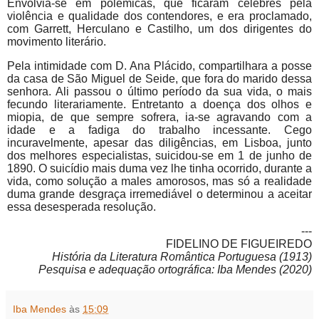
Envolvia-se em polemicas, que ficaram célebres pela
violência e qualidade dos contendores, e era proclamado,
com Garrett, Herculano e Castilho, um dos dirigentes do
movimento literário.
Pela intimidade com D. Ana Plácido, compartilhara a posse
da casa de São Miguel de Seide, que fora do marido dessa
senhora. Ali passou o último período da sua vida, o mais
fecundo literariamente. Entretanto a doença dos olhos e
miopia, de que sempre sofrera, ia-se agravando com a
idade e a fadiga do trabalho incessante. Cego
incuravelmente, apesar das diligências, em Lisboa, junto
dos melhores especialistas, suicidou-se em 1 de junho de
1890. O suicídio mais duma vez lhe tinha ocorrido, durante a
vida, como solução a males amorosos, mas só a realidade
duma grande desgraça irremediável o determinou a aceitar
essa desesperada resolução.
---
FIDELINO DE FIGUEIREDO
História da Literatura Romântica Portuguesa (1913)
Pesquisa e adequação ortográfica: Iba Mendes (2020)
Iba Mendes
às
15:09