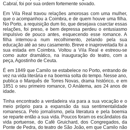
Cabral, foi por sua ordem fortemente sovado.
Em Vila Real travou relações amorosas com uma mulher,
que o acompanhou a Coimbra, e de quem houve uma filha.
No Porto, a requisição dum tio, que desejava coarctar essas
relações, foi preso, e bem depressa perdeu o entusiasmo
impulsivo de pouco antes, esquecendo esse romance. A
filha internou-a num recolhimento, zelando pela sua
educação até ao seu casamento. Breve e inaproveitada foi a
sua estada em Coimbra. Voltou a Vila Real e estreou-se
como autor dramático, na inauguração do teatro, com a
peça, Agostinho de Ceuta.
É em 1849 que Camilo se estabelece no Porto, entrando de
vez na vida literária e na boemia solta do tempo. Nesse ano,
publica o Marquês de Torres Novas, drama histórico, e em
1851 o seu primeiro romance, O Anátema, aos 24 anos de
idade.
Tinha encontrado a verdadeira via para a sua vocação e o
meio próprio para a expansão da sua sentimentalidade
romanesca. Pelo jornalismo, pela literatura e pela boemia
se reparte então a sua vida. Poucos foram os escândalos da
vida portuense, do Café Gruichard, dos Congregados, da
Ponte de Pedra, do teatro de São João, em que Camilo não