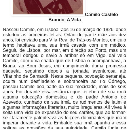
Camilo Castelo
Branco: A Vida
Nasceu Camilo, em Lisboa, aos 16 de março de 1826, onde
estudou as primeiras letras. Órfão de pai e mãe aos dez
anos, foi enviado para Vila Real de Trás-os-Montes, em cujo
termo habitava uma sua irmã casada com um médico.
Seguiu de Lisboa, por mar, em direção ao Porto, mas um
temporal obrigou o navio a arribar só em Vigo; daí veio
Camilo, com uma criada que de Lisboa o acompanhava, a
Braga, ao Bom Jesus, em cumprimento duma promessa
daquela, seguindo depois a jornada aventurosa até
Vilarinho de Samardã. Nesta pequena povoação sertaneja,
oculta num desfiladeiro e sobranceira ao rio Córrego,
passou Camilo boa parte da sua mocidade, mais de seis
anos. Foi durante essa estância que recebeu de sua irmã
alguma educação doméstica e do padre Antônio de
Azevedo, cunhado de sua irmã, os rudimentos de latim e
algumas informações literárias, muito irregulares. Ali viveu à
solta uma vida de expansão do seu caráter, que ao formar-
se claramente patenteava as feições dominantes que iriam
imperar durante a vida. Embalde sua irmã opunha a essa
soltura as pressões da sua autoridade. Camilo fugia de