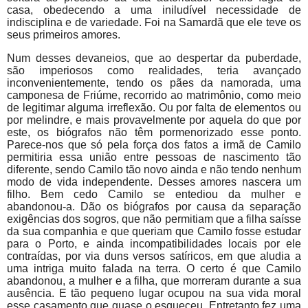
casa, obedecendo a uma iniludível necessidade de
indisciplina e de variedade. Foi na Samardã que ele teve os
seus primeiros amores.
Num desses devaneios, que ao despertar da puberdade,
são imperiosos como realidades, teria avançado
inconvenientemente, tendo os pães da namorada, uma
camponesa de Friúme, recorrido ao matrimônio, como meio
de legitimar alguma irreflexão. Ou por falta de elementos ou
por melindre, e mais provavelmente por aquela do que por
este, os biógrafos não têm pormenorizado esse ponto.
Parece-nos que só pela força dos fatos a irmã de Camilo
permitiria essa união entre pessoas de nascimento tão
diferente, sendo Camilo tão novo ainda e não tendo nenhum
modo de vida independente. Desses amores nascera um
filho. Bem cedo Camilo se entediou da mulher e
abandonou-a. Dão os biógrafos por causa da separação
exigências dos sogros, que não permitiam que a filha saísse
da sua companhia e que queriam que Camilo fosse estudar
para o Porto, e ainda incompatibilidades locais por ele
contraídas, por via duns versos satíricos, em que aludia a
uma intriga muito falada na terra. O certo é que Camilo
abandonou, a mulher e a filha, que morreram durante a sua
ausência. E tão pequeno lugar ocupou na sua vida moral
esse casamento que quase o esqueceu. Entretanto fez uma