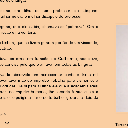
obres crianças!
elena era filha de um professor de Línguas.
uilherme era o melhor discípulo do professor.
nguas, que ele sabia, chamava-se “pobreza”. Ora o
ofissão e na ventura.
e Lisboa, que se fizera guarda-portão de um visconde,
patrão.
dava os erros em francês, de Guilherme; aos doze,
 ao condiscípulo que o amava, em todas as Línguas.
va lá absorvido em acrescentar cento e trinta mil
levantava mão do ímprobo trabalho para cismar se a
Portugal. De si para si tinha ele que a Academia Real
ortais do espírito humano, lhe tomaria à sua custa a
 isto, o poliglota, farto de trabalho, gozaria a doirada
ças.
***
Terror 