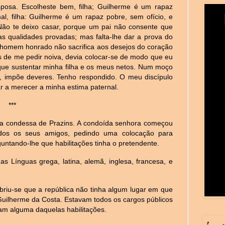
posa. Escolheste bem, filha; Guilherme é um rapaz
mal, filha: Guilherme é um rapaz pobre, sem ofício, e
. Não te deixo casar, porque um pai não consente que
as qualidades provadas; mas falta-lhe dar a prova do
m homem honrado não sacrifica aos desejos do coração
 de me pedir noiva, devia colocar-se de modo que eu
 que sustentar minha filha e os meus netos. Num moço
, impõe deveres. Tenho respondido. O meu discípulo
r a merecer a minha estima paternal.
***
da condessa de Prazins. A condoída senhora começou
odos os seus amigos, pedindo uma colocação para
ntando-lhe que habilitações tinha o pretendente.
as Línguas grega, latina, alemã, inglesa, francesa, e
briu-se que a república não tinha algum lugar em que
Guilherme da Costa. Estavam todos os cargos públicos
ham alguma daquelas habilitações.