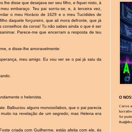
 lhe disse que desejava ser seu filho, e fiquei nisto, à
eu embaraço. Teu pai sorriu-se; e, à terceira vez,
herdar o meu Horácio de 1629 e o meu Tucídides de
ilho daquele forçureiro, que ali mora defronte, que já
os conselhos da coroa! Tu não sabes ainda o que é ser
esanimar. Parece-me que encerram a resposta de teu
rme, e disse-lhe amoravelmente:
perança, meu amigo. Eu vou ver se o pai já saiu da
rando.
randamente o helenista.
O NOS
Caros a
te. Balbuciou alguns monossílabos, que o pai parecia
lucrati
a muito na revelação de um segredo; mas Helena era
Se pude
iba@ib
 Foste criada com Guilherme, estás afeita com ele, és