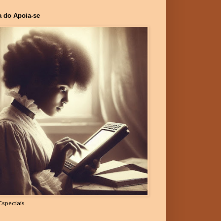
a do Apoia-se
Especiais