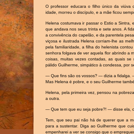
O professor educara o filho único da viúva
idade, morreu o discípulo, e a mãe ficou sem
Helena costumava ir passar o Estio a Sintra
que andava nos seus trinta e sete anos. A f
a convivência do capelão, e da parentela pesa
viçosa e ilustrada Helena corriam-lhe as me
pela familiaridade, a filha do helenista con
senhora folgava de ver aquela flor abrindo a 
coisas, muitas vezes contadas, as quais s
pálido Guilherme, simpático à condessa, por se
— Que fins são os vossos? — dizia a fidalga.
Mas Helena é pobre, e o seu Guilherme tamb
Helena, pela primeira vez, pensou na pobrez
a outra.
— Que tem que eu seja pobre?! — disse ela, c
Tem, que seu pai não há de querer que a
para a sustentar. Diga ao Guilherme que cui
empenharei a ver se consigo que o empregue