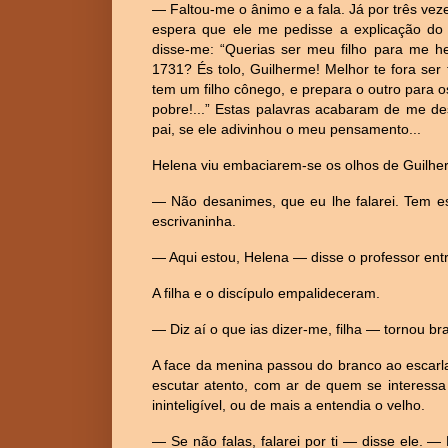
— Faltou-me o ânimo e a fala. Já por três vezes
espera que ele me pedisse a explicação do m
disse-me: “Querias ser meu filho para me 
1731? És tolo, Guilherme! Melhor te fora ser f
tem um filho cônego, e prepara o outro para 
pobre!...” Estas palavras acabaram de me d
pai, se ele adivinhou o meu pensamento...
Helena viu embaciarem-se os olhos de Guilhe
— Não desanimes, que eu lhe falarei. Tem es
escrivaninha.
— Aqui estou, Helena — disse o professor ent
A filha e o discípulo empalideceram.
— Diz aí o que ias dizer-me, filha — tornou b
A face da menina passou do branco ao escarla
escutar atento, com ar de quem se interess
ininteligível, ou de mais a entendia o velho.
— Se não falas, falarei por ti — disse ele. —