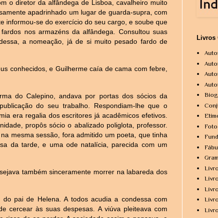
m o diretor da alfândega de Lisboa, cavalheiro muito
osamente apadrinhado um lugar de guarda-supra, com
nte informou-se do exercício do seu cargo, e soube que
s fardos nos armazéns da alfândega. Consultou suas
Livros
dessa, a nomeação, já de si muito pesado fardo de
Auto
Auto
seus conhecidos, e Guilherme caía de cama com febre,
Auto
Auto
Biog
forma do Calepino, andava por portas dos sócios da
Conj
 publicação do seu trabalho. Respondiam-lhe que o
mia era regalia dos escritores já acadêmicos efetivos.
Etim
dade, propôs sócio o abalizado poliglota, professor.
Foto
e, na mesma sessão, fora admitido um poeta, que tinha
Fund
isa da tarde, e uma ode natalícia, parecida com um
Fábu
Gram
Livr
sejava também sinceramente morrer na labareda dos
Livr
Livr
a do pai de Helena. A todos acudia a condessa com
Livr
de cercear às suas despesas. A viúva pleiteava com
Livr