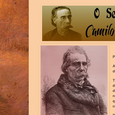
P
A
d
T
d
d
n
q
c