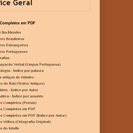
 Completos em PDF
r Iba Mendes
res Brasileiros
res Estrangeiros
res Portugueses
rafias
ugação Verbal (Língua Portuguesa)
ologia - Índice por palavra
s antigas de cidades
o do Baú (Textos Antigos)
lário - Índice por Autor
ática - Índice por assunto
os Completos (Poesia)
os Completos em PDF
os Completos em PDF (Índice por Autor)
os Velhos (Ortografia Original)
os do Kindle