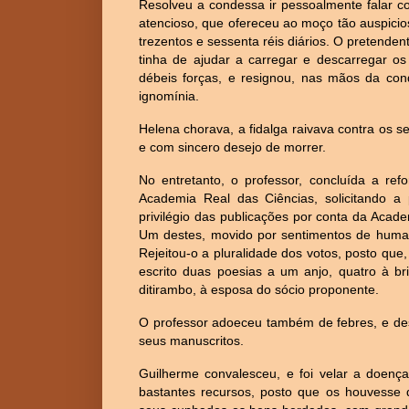
Resolveu a condessa ir pessoalmente falar co
atencioso, que ofereceu ao moço tão auspici
trezentos e sessenta réis diários. O pretende
tinha de ajudar a carregar e descarregar o
débeis forças, e resignou, nas mãos da con
ignomínia.
Helena chorava, a fidalga raivava contra os 
e com sincero desejo de morrer.
No entretanto, o professor, concluída a re
Academia Real das Ciências, solicitando a
privilégio das publicações por conta da Acade
Um destes, movido por sentimentos de humani
Rejeitou-o a pluralidade dos votos, posto qu
escrito duas poesias a um anjo, quatro à br
ditirambo, à esposa do sócio proponente.
O professor adoeceu também de febres, e de
seus manuscritos.
Guilherme convalesceu, e foi velar a doenç
bastantes recursos, posto que os houvesse 