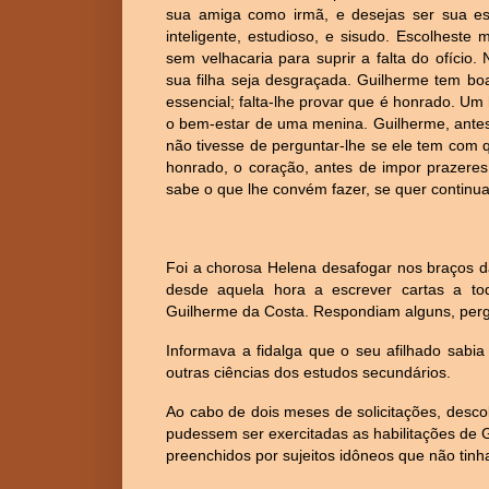
sua amiga como irmã, e desejas ser sua es
inteligente, estudioso, e sisudo. Escolheste 
sem velhacaria para suprir a falta do ofício
sua filha seja desgraçada. Guilherme tem bo
essencial; falta-lhe provar que é honrado. U
o bem-estar de uma menina. Guilherme, antes
não tivesse de perguntar-lhe se ele tem com
honrado, o coração, antes de impor prazeres
sabe o que lhe convém fazer, se quer continua
Foi a chorosa Helena desafogar nos braços 
desde aquela hora a escrever cartas a t
Guilherme da Costa. Respondiam alguns, pergu
Informava a fidalga que o seu afilhado sabia 
outras ciências dos estudos secundários.
Ao cabo de dois meses de solicitações, desco
pudessem ser exercitadas as habilitações de 
preenchidos por sujeitos idôneos que não tin