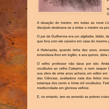
P
H
G
A situação do mestre, em todas as nove Lí
discípulo destinava-se a imitar o mestre na pr
O pai de Guilherme era um algibebe, falido, d
que fora com ele caixeiro em casa do mesmo 
A Helenazita, quando tinha dez anos, emen
emendava-lhos em inglês; e aos quinze, dizia
O velho professor não dava por isto. Anda
vocábulos ao velho Calepino, e nem sequer 
sua obra de vinte anos acharia um editor em 
das Ciências, avaliadora nata dos feitos im
estampa dos cento e trinta mil vocábulos. Feito
mediocridade em gloriosa velhice.
E, no entanto, iam-se amando as pobres crian