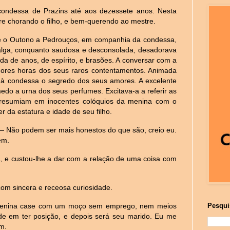
 condessa de Prazins até aos dezessete anos. Nesta
pre chorando o filho, e bem-querendo ao mestre.
, e o Outono a Pedrouços, em companhia da condessa,
idalga, conquanto saudosa e desconsolada, desadorava
da de anos, de espírito, e brasões. A conversar com a
lhores horas dos seus raros contentamentos. Animada
tou à condessa o segredo dos seus amores. A excelente
medo a urna dos seus perfumes. Excitava-a a referir as
e resumiam em inocentes colóquios da menina com o
r da estatura e idade de seu filho.
 — Não podem ser mais honestos do que são, creio eu.
ém.
a, e custou-lhe a dar com a relação de uma coisa com
om sincera e receosa curiosidade.
 menina case com um moço sem emprego, nem meios
Pesqui
de em ter posição, e depois será seu marido. Eu me
m.