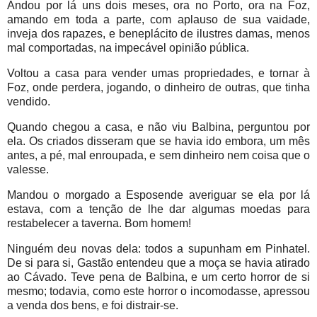
Andou por lá uns dois meses, ora no Porto, ora na Foz,
amando em toda a parte, com aplauso de sua vaidade,
inveja dos rapazes, e beneplácito de ilustres damas, menos
mal comportadas, na impecável opinião pública.
Voltou a casa para vender umas propriedades, e tornar à
Foz, onde perdera, jogando, o dinheiro de outras, que tinha
vendido.
Quando chegou a casa, e não viu Balbina, perguntou por
ela. Os criados disseram que se havia ido embora, um mês
antes, a pé, mal enroupada, e sem dinheiro nem coisa que o
valesse.
Mandou o morgado a Esposende averiguar se ela por lá
estava, com a tenção de lhe dar algumas moedas para
restabelecer a taverna. Bom homem!
Ninguém deu novas dela: todos a supunham em Pinhatel.
De si para si, Gastão entendeu que a moça se havia atirado
ao Cávado. Teve pena de Balbina, e um certo horror de si
mesmo; todavia, como este horror o incomodasse, apressou
a venda dos bens, e foi distrair-se.