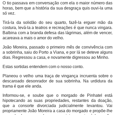
O tio passava em conversação com ela o maior número das
horas, bem que a história da sua desgraça quis ouvi-la uma
só vez.
Tirá-la da solidão do seu quarto, fazê-la erguer mão da
costura, levá-la a teatros e recreações é que nunca vingara.
Balbina com a branda defesa das lágrimas, além de vencer,
acareava a mais o amor do velho.
João Moreira, passado o primeiro mês de convivência com
a sobrinha, saiu do Porto a Viana, e por lá se deteve alguns
dias. Regressou a casa, e novamente digressou ao Minho.
Estas sortidas entendem com o nosso conto.
Planeou o velho uma traça de vingança incruenta sobre o
descaroado desonrador de sua sobrinha. Na urdidura da
trama é que ele anda.
Informou-se, e soube que o morgado de Pinhatel está
hipotecando as suas propriedades, restantes da doação,
que a consorte divorciada judicialmente levantou. Vai
propriamente João Moreira a casa do morgado e propõe-lhe