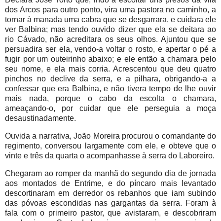
dos Arcos para outro ponto, vira uma pastora no caminho, a
tornar à manada uma cabra que se desgarrara, e cuidara ele
ver Balbina; mas tendo ouvido dizer que ela se deitara ao
rio Cávado, não acreditara os seus olhos. Ajuntou que se
persuadira ser ela, vendo-a voltar o rosto, e apertar o pé a
fugir por um outeirinho abaixo; e ele então a chamara pelo
seu nome, e ela mais corria. Acrescentou que deu quatro
pinchos no declive da serra, e a pilhara, obrigando-a a
confessar que era Balbina, e não tivera tempo de lhe ouvir
mais nada, porque o cabo da escolta o chamara,
ameaçando-o, por cuidar que ele perseguia a moça
desaustinadamente.
Ouvida a narrativa, João Moreira procurou o comandante do
regimento, conversou largamente com ele, e obteve que o
vinte e três da quarta o acompanhasse à serra do Laboreiro.
Chegaram ao romper da manhã do segundo dia de jornada
aos montados de Entrime, e do píncaro mais levantado
descortinaram em derredor os rebanhos que iam subindo
das póvoas escondidas nas gargantas da serra. Foram à
fala com o primeiro pastor, que avistaram, e descobriram