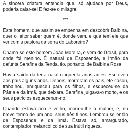
A sincera criatura entendia que, só ajudada por Deus,
poderia calar-se! E fez-se o milagre!
***
Este homem, que assim se empenha em descobrir Balbina,
quer o leitor saber quem é, donde vem, e que tem ele que
ver com a pastora da serra do Laboreiro?
Chama-se este homem João Moreira, e vem do Brasil, para
onde foi menino. É natural de Esposende, e irmão da
defunta Serafina da Tenda, tio, portanto, de Balbina Rosa.
Havia saído da terra natal cinquenta anos antes. Escreveu
aos pais alguns anos. Depois, morreram os pais, ele casou,
trabalhou, enriqueceu para os filhos, e esqueceu-se da
Pátria e da irmã, que deixara. Serafina julgava-o morto, e os
seus patrícios esqueceram-no.
Quando estava rico e velho, morreu-lhe a mulher, e, no
breve termo de um ano, seus três filhos. Lembrou-se então
de Esposende e da irmã. Estava só, amargurado,
contemplador melancólico de sua inútil riqueza.