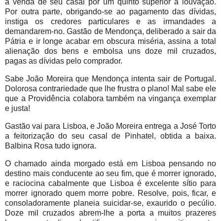
a venda de seu casal por um quinto superior à louvação.
Por outra parte, obrigando-se ao pagamento das dívidas,
instiga os credores particulares e as irmandades a
demandarem-no. Gastão de Mendonça, deliberado a sair da
Pátria e ir longe acabar em obscura miséria, assina a total
alienação dos bens e embolsa uns doze mil cruzados,
pagas as dívidas pelo comprador.
Sabe João Moreira que Mendonça intenta sair de Portugal.
Dolorosa contrariedade que lhe frustra o plano! Mal sabe ele
que a Providência colabora também na vingança exemplar
e justa!
Gastão vai para Lisboa, e João Moreira entrega a José Torto
a feitorização do seu casal de Pinhatel, obtida a baixa.
Balbina Rosa tudo ignora.
O chamado ainda morgado está em Lisboa pensando no
destino mais conducente ao seu fim, que é morrer ignorado,
e raciocina cabalmente que Lisboa é excelente sítio para
morrer ignorado quem morre pobre. Resolve, pois, ficar, e
consoladoramente planeia suicidar-se, exaurido o pecúlio.
Doze mil cruzados abrem-lhe a porta a muitos prazeres