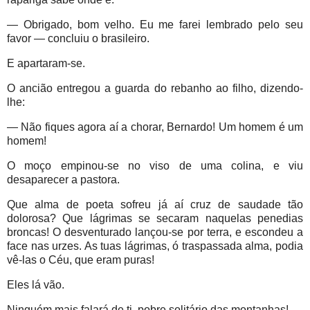
— Obrigado, bom velho. Eu me farei lembrado pelo seu
favor — concluiu o brasileiro.
E apartaram-se.
O ancião entregou a guarda do rebanho ao filho, dizendo-
lhe:
— Não fiques agora aí a chorar, Bernardo! Um homem é um
homem!
O moço empinou-se no viso de uma colina, e viu
desaparecer a pastora.
Que alma de poeta sofreu já aí cruz de saudade tão
dolorosa? Que lágrimas se secaram naquelas penedias
broncas! O desventurado lançou-se por terra, e escondeu a
face nas urzes. As tuas lágrimas, ó traspassada alma, podia
vê-las o Céu, que eram puras!
Eles lá vão.
Ninguém mais falará de ti, pobre solitário das montanhas!