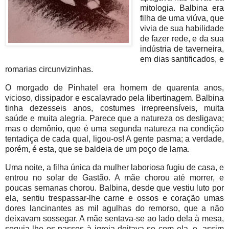
mitologia. Balbina era
filha de uma viúva, que
vivia de sua habilidade
de fazer rede, e da sua
indústria de taverneira,
em dias santificados, e
romarias circunvizinhas.
O morgado de Pinhatel era homem de quarenta anos,
vicioso, dissipador e escalavrado pela libertinagem. Balbina
tinha dezesseis anos, costumes irrepreensíveis, muita
saúde e muita alegria. Parece que a natureza os desligava;
mas o demônio, que é uma segunda natureza na condição
tentadiça de cada qual, ligou-os! A gente pasma; a verdade,
porém, é esta, que se baldeia de um poço de lama.
Uma noite, a filha única da mulher laboriosa fugiu de casa, e
entrou no solar de Gastão. A mãe chorou até morrer, e
poucas semanas chorou. Balbina, desde que vestiu luto por
ela, sentiu trespassar-lhe carne e ossos e coração umas
dores lancinantes as mil agulhas do remorso, que a não
deixavam sossegar. A mãe sentava-se ao lado dela à mesa,
seguia-lhe os passos à igreja deitava-se com ela, e, assim