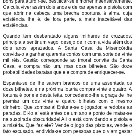
bons para aturdir-se, bestificar-se e morrer insensitivamente.
Calcula viver assim dois anos e deixar apenas a pistola com
que abrir na cabeça uma brecha oportuna à alma, cuja
existência lhe é, de fora parte, a mais inaceitável das
existências.
Quando tem desbaratado alguns milhares de cruzados,
principia a sentir um vago
desejo de ir com a vida além dos
dois anos aprazados. A Santa Casa da Misericórdia
convida-o a ganhar quarenta contos com uma sorte de vinte
mil réis. Gastão corresponde ao imoral convite da Santa
Casa, e compra não um, mas doze bilhetes. São doze
probabilidades baratas que ele compra de enriquecer-se.
Espanta-se de lhe saírem brancos de uma assentada os
doze bilhetes, e na próxima lotaria compra vinte e quatro. A
fortuna é por ele desta feita, concedendo-lhe a graça de lhe
premiar um dos vinte e quatro bilhetes com o mesmo
dinheiro. Que zombaria! Enfuria-se o jogador, e redobra as
paradas. Ei-lo aí está antes de um ano a ponto de matar-se
na suspirada obscuridade! Ali o está convidando a pistola e
a miséria. Que faz ele? Vende o jogo das pistolas, vende o
fato escusado, endivida-se com pessoas que o viam gastar