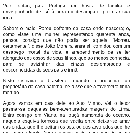
Veio, então, para Portugal em busca de família, e
envergonhado de, só à hora do desamparo, procurar sua
irmã.
Sabem o mais. Parou defronte da casa onde nascera; e,
como visse uma mulher representando quarenta anos,
pensou consigo que não podia ser aquela. “Morreu,
certamente!”, disse João Moreira entre si, com dor, com um
desapego mortal da vida, e arrependimento de se ter
alongado dos ossos de seus filhos, que ao menos conhecia,
para se avizinhar das cinzas deslembradas e
desconhecidas de seus pais e irmã.
Nisto cismava o brasileiro, quando a inquilina, ou
proprietária da casa paterna lhe disse que a taverneira tinha
morrido.
Agora vamos em cata dele ao Alto Minho. Vai o leitor
pasmar-se daquelas bem-aventuradas margens do Lima.
Entra comigo em Viana, na louçã namorada do oceano,
naquela esquiva formosa que vacila entre deixar-se amar
das ondas, que lhe beijam os pés, ou dos arvoredos que lhe
enramam a fronte. Agora, vamos neste barquinho rio acima