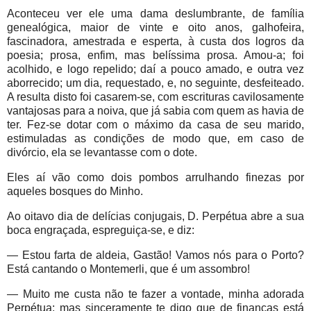
Aconteceu ver ele uma dama deslumbrante, de família
genealógica, maior de vinte e oito anos, galhofeira,
fascinadora, amestrada e esperta, à custa dos logros da
poesia; prosa, enfim, mas belíssima prosa. Amou-a; foi
acolhido, e logo repelido; daí a pouco amado, e outra vez
aborrecido; um dia, requestado, e, no seguinte, desfeiteado.
A resulta disto foi casarem-se, com escrituras cavilosamente
vantajosas para a noiva, que já sabia com quem as havia de
ter. Fez-se dotar com o máximo da casa de seu marido,
estimuladas as condições de modo que, em caso de
divórcio, ela se levantasse com o dote.
Eles aí vão como dois pombos arrulhando finezas por
aqueles bosques do Minho.
Ao oitavo dia de delícias conjugais, D. Perpétua abre a sua
boca engraçada, espreguiça-se, e diz:
— Estou farta de aldeia, Gastão! Vamos nós para o Porto?
Está cantando o Montemerli, que é um assombro!
— Muito me custa não te fazer a vontade, minha adorada
Perpétua; mas sinceramente te digo que de finanças está