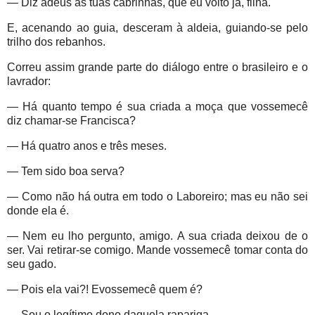
— Diz adeus às tuas cabrinhas, que eu volto já, filha.
E, acenando ao guia, desceram à aldeia, guiando-se pelo
trilho dos rebanhos.
Correu assim grande parte do diálogo entre o brasileiro e o
lavrador:
— Há quanto tempo é sua criada a moça que vossemecê
diz chamar-se Francisca?
— Há quatro anos e três meses.
— Tem sido boa serva?
— Como não há outra em todo o Laboreiro; mas eu não sei
donde ela é.
— Nem eu lho pergunto, amigo. A sua criada deixou de o
ser. Vai retirar-se comigo. Mande vossemecê tomar conta do
seu gado.
— Pois ela vai?! Evossemecê quem é?
— Sou o legítimo dono daquela rapariga.