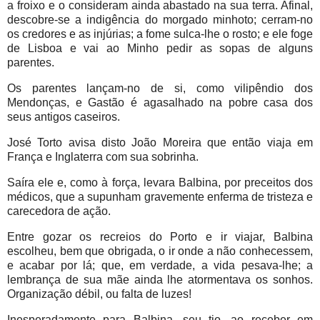
a froixo e o consideram ainda abastado na sua terra. Afinal,
descobre-se a indigência do morgado minhoto; cerram-no
os credores e as injúrias; a fome sulca-lhe o rosto; e ele foge
de Lisboa e vai ao Minho pedir as sopas de alguns
parentes.
Os parentes lançam-no de si, como vilipêndio dos
Mendonças, e Gastão é agasalhado na pobre casa dos
seus antigos caseiros.
José Torto avisa disto João Moreira que então viaja em
França e Inglaterra com sua sobrinha.
Saíra ele e, como à força, levara Balbina, por preceitos dos
médicos, que a supunham gravemente enferma de tristeza e
carecedora de ação.
Entre gozar os recreios do Porto e ir viajar, Balbina
escolheu, bem que obrigada, o ir onde a não conhecessem,
e acabar por lá; que, em verdade, a vida pesava-lhe; a
lembrança de sua mãe ainda lhe atormentava os sonhos.
Organização débil, ou falta de luzes!
Inesperadamente para Balbina, seu tio, ao receber em