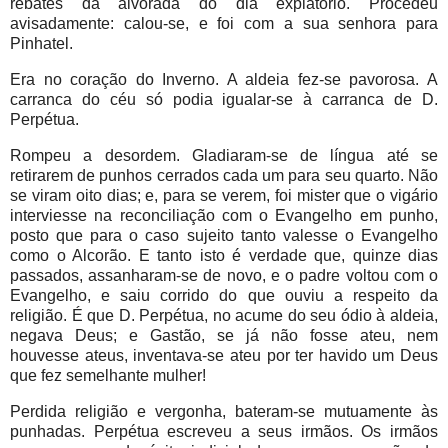
rebates da alvorada do dia expiatório. Procedeu
avisadamente: calou-se, e foi com a sua senhora para
Pinhatel.
Era no coração do Inverno. A aldeia fez-se pavorosa. A
carranca do céu só podia igualar-se à carranca de D.
Perpétua.
Rompeu a desordem. Gladiaram-se de língua até se
retirarem de punhos cerrados cada um para seu quarto. Não
se viram oito dias; e, para se verem, foi mister que o vigário
interviesse na reconciliação com o Evangelho em punho,
posto que para o caso sujeito tanto valesse o Evangelho
como o Alcorão. E tanto isto é verdade que, quinze dias
passados, assanharam-se de novo, e o padre voltou com o
Evangelho, e saiu corrido do que ouviu a respeito da
religião. É que D. Perpétua, no acume do seu ódio à aldeia,
negava Deus; e Gastão, se já não fosse ateu, nem
houvesse ateus, inventava-se ateu por ter havido um Deus
que fez semelhante mulher!
Perdida religião e vergonha, bateram-se mutuamente às
punhadas. Perpétua escreveu a seus irmãos. Os irmãos