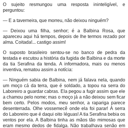
O sujeito resmungou uma resposta ininteligível, e
perguntou:
— E a taverneira, que morreu, não deixou ninguém?
— Deixou uma filha, senhor; é a Balbina Rosa, que
apareceu aqui há tempos, depois de lhe termos rezado por
alma. Coitada!... castigo assim!
O suposto brasileiro sentou-se no banco de pedra da
testada e escutou a história da fugida de Balbina e da morte
da tia Serafina da tenda. A informadora, mais ou menos
inventiva, rematou assim a notícia:
— Ninguém sabia de Balbina, nem já falava nela, quando
um moço cá da terra, que é soldado, a topou na serra do
Laboreiro a guardar cabras. Ela pegou a fugir assim que ele
a chamou pelo nome; mas o moço já a não deixou sem ficar
bem certo. Pelos modos, meu senhor, a rapariga parece
desenterrada. Olhe vossemecê onde ela foi parar! À serra
do Laboreiro que é daqui oito léguas! A tia Serafina bebia os
ventos por ela. A Balbina tinha as mãos tão mimosas que
eram mesmo dedos de fidalga. Não trabalhava senão em