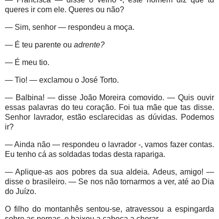
queres ir com ele. Queres ou não?
— Sim, senhor — respondeu a moça.
— É teu parente ou
adrente?
— É meu tio.
— Tio! — exclamou o José Torto.
— Balbina! — disse João Moreira comovido. — Quis ouvir
essas palavras do teu coração. Foi tua mãe que tas disse.
Senhor lavrador, estão esclarecidas as dúvidas. Podemos
ir?
— Ainda não — respondeu o lavrador -, vamos fazer contas.
Eu tenho cá as soldadas todas desta rapariga.
— Aplique-as aos pobres da sua aldeia. Adeus, amigo! —
disse o brasileiro. — Se nos não tornarmos a ver, até ao Dia
do Juízo.
O filho do montanhês sentou-se, atravessou a espingarda
sobre as pernas, e baixou a cabeça a chorar.