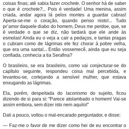
coisas finas; até sabia fazer
crochete
. O senhor há de saber
o que é
crochete?...
Pois é verdade! Uma menina, assim
criada, andar agora lá pelos montes a guardar cabras!
Aperta-se-me o coração, quando penso nisto!... Tudo
pr’amor daquele diabo do homem, Deus me perdoe, que, se
é verdade o que se diz, não tardará que ele ande às
esmolas! Ainda eu o veja a cair a pedaços, e tantas pragas
o cubram como de lágrimas ele fez chorar à pobre velha,
que era uma santa!... Então vossemecê, ainda que eu seja
confiada, conhecia a tia Serafina?
O brasileiro, se era brasileiro, como vai conjecturar-se do
capítulo seguinte, respondeu coisa mal percebida, e
levantou-se, cortejando a sensível mulher, que estava
enxugando as lágrimas.
Ela, porém, despeitada do laconismo do sujeito, ficou
dizendo de si para si: “Parece atolambado o homem! Vai-se
assim embora, sem dizer isto nem aquilo!”
Dali a pouco, voltou o mal-encarado perguntador, e disse:
— Faz-me o favor de me dizer como hei de eu encontrar o