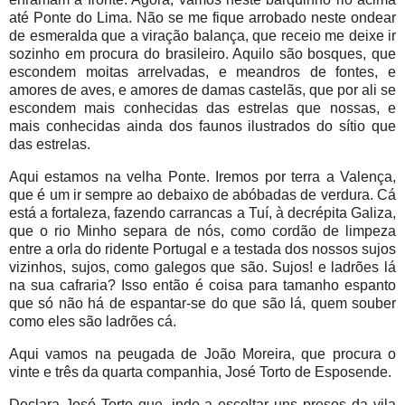
até Ponte do Lima. Não se me fique arrobado neste ondear
de esmeralda que a viração balança, que receio me deixe ir
sozinho em procura do brasileiro. Aquilo são bosques, que
escondem moitas arrelvadas, e meandros de fontes, e
amores de aves, e amores de damas castelãs, que por ali se
escondem mais conhecidas das estrelas que nossas, e
mais conhecidas ainda dos faunos ilustrados do sítio que
das estrelas.
Aqui estamos na velha Ponte. Iremos por terra a Valença,
que é um ir sempre ao debaixo de abóbadas de verdura. Cá
está a fortaleza, fazendo carrancas a Tuí, à decrépita Galiza,
que o rio Minho separa de nós, como cordão de limpeza
entre a orla do ridente Portugal e a testada dos nossos sujos
vizinhos, sujos, como galegos que são. Sujos! e ladrões lá
na sua cafraria? Isso então é coisa para tamanho espanto
que só não há de espantar-se do que são lá, quem souber
como eles são ladrões cá.
Aqui vamos na peugada de João Moreira, que procura o
vinte e três da quarta companhia, José Torto de Esposende.
Declara José Torto que, indo a escoltar uns presos da vila