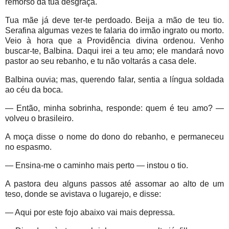
remorso da tua desgraça.
Tua mãe já deve ter-te perdoado. Beija a mão de teu tio.
Serafina algumas vezes te falaria do irmão ingrato ou morto.
Veio à hora que a Providência divina ordenou. Venho
buscar-te, Balbina. Daqui irei a teu amo; ele mandará novo
pastor ao seu rebanho, e tu não voltarás a casa dele.
Balbina ouvia; mas, querendo falar, sentia a língua soldada
ao céu da boca.
— Então, minha sobrinha, responde: quem é teu amo? —
volveu o brasileiro.
A moça disse o nome do dono do rebanho, e permaneceu
no espasmo.
— Ensina-me o caminho mais perto — instou o tio.
A pastora deu alguns passos até assomar ao alto de um
teso, donde se avistava o lugarejo, e disse:
— Aqui por este fojo abaixo vai mais depressa.