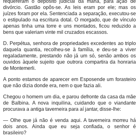
requereram o depósito judicial da mana, para ação de
divórcio. Gastão opôs-se. As leis eram por ele; mas os
juízes foram por ela. Sentenciada a separação, executou-se
o estipulado na escritura dotal. O morgado, que de vínculo
apenas tinha uma torre e uns montados, ficou reduzido a
bens que valeriam vinte mil cruzados escassos.
D. Perpétua, senhora de propriedades excedentes ao triplo
daquela quantia, recolheu-se à família, e deu-se a viver
regaladamente, prestando não já um só, senão ambos os
ouvidos àquele sujeito que outrora compartira da honraria
de Montemerli.
A ponto estamos de aparecer em Esposende um forasteiro
que não dizia donde era, nem o que fazia ali.
Chegou o homem um dia, e parou defronte da casa da mãe
de Balbina. A nova inquilina, cuidando que o viandante
procurava a antiga taverneira para aí jantar, disse-lhe:
— Olhe que já não é venda aqui. A taverneira morreu há
dois anos. Ainda que eu seja confiada, o senhor é
brasileiro?