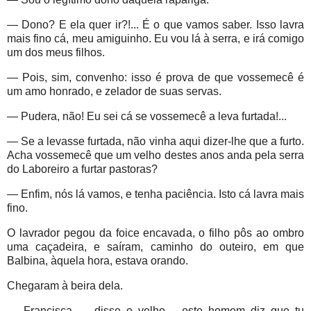
— Dono? E ela quer ir?!... É o que vamos saber. Isso lavra
mais fino cá, meu amiguinho. Eu vou lá à serra, e irá comigo
um dos meus filhos.
— Pois, sim, convenho: isso é prova de que vossemecê é
um amo honrado, e zelador de suas servas.
— Pudera, não! Eu sei cá se vossemecê a leva furtada!...
— Se a levasse furtada, não vinha aqui dizer-lhe que a furto.
Acha vossemecê que um velho destes anos anda pela serra
do Laboreiro a furtar pastoras?
— Enfim, nós lá vamos, e tenha paciência. Isto cá lavra mais
fino.
O lavrador pegou da foice encavada, o filho pôs ao ombro
uma caçadeira, e saíram, caminho do outeiro, em que
Balbina, àquela hora, estava orando.
Chegaram à beira dela.
— Francisca — disse o velho -, este homem diz que tu