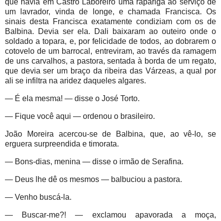
que havia em Castro Laboreiro uma rapariga ao serviço de
um lavrador, vinda de longe, e chamada Francisca. Os
sinais desta Francisca exatamente condiziam com os de
Balbina. Devia ser ela. Dali baixaram ao outeiro onde o
soldado a topara, e, por felicidade de todos, ao dobrarem o
cotovelo de um barrocal, entreviram, ao través da ramagem
de uns carvalhos, a pastora, sentada à borda de um regato,
que devia ser um braço da ribeira das Várzeas, a qual por
ali se infiltra na aridez daqueles algares.
— É ela mesma! — disse o José Torto.
— Fique você aqui — ordenou o brasileiro.
João Moreira acercou-se de Balbina, que, ao vê-lo, se
erguera surpreendida e timorata.
— Bons-dias, menina — disse o irmão de Serafina.
— Deus lhe dê os mesmos — balbuciou a pastora.
— Venho buscá-la.
— Buscar-me?! — exclamou apavorada a moça,