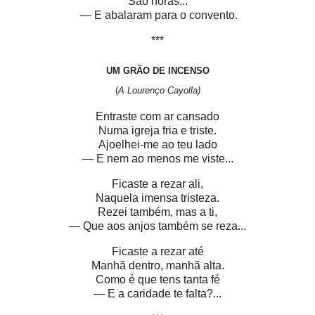
São horas...
— E abalaram para o convento.
***
UM GRÃO DE INCENSO
(
A Lourenço Cayolla)
Entraste com ar cansado
Numa igreja fria e triste.
Ajoelhei-me ao teu lado
— E nem ao menos me viste...
Ficaste a rezar ali,
Naquela imensa tristeza.
Rezei também, mas a ti,
— Que aos anjos também se reza...
Ficaste a rezar até
Manhã dentro, manhã alta.
Como é que tens tanta fé
— E a caridade te falta?...