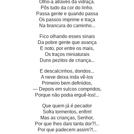
Olho-a através da vidraça.
Pôs tudo da cor do linho.
Passa gente e quando passa
Os passos imprime e traça
Na brancura do caminho...
Fico olhando esses sinais
Da pobre gente que avança
E noto, por entre os mais,
Os traços miniaturais
Duns pezitos de criança...
E descalcinhos, doridos...
A neve deixa inda vê-los
Primeiro bem definidos,
— Depois em sulcos compridos,
Porque não podia erguê-los!...
Que quem já é pecador
Sofra tormentos, enfim!
Mas as crianças, Senhor,
Por que lhes dais tanta dor?!...
Por que padecem assim?!...