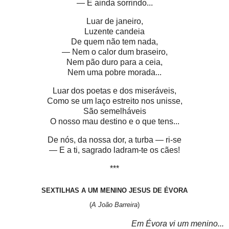
— E ainda sorrindo...
Luar de janeiro,
Luzente candeia
De quem não tem nada,
— Nem o calor dum braseiro,
Nem pão duro para a ceia,
Nem uma pobre morada...
Luar dos poetas e dos miseráveis,
Como se um laço estreito nos unisse,
São semelháveis
O nosso mau destino e o que tens...
De nós, da nossa dor, a turba — ri-se
— E a ti, sagrado ladram-te os cães!
***
SEXTILHAS A UM MENINO JESUS DE ÉVORA
(
A João Barreira
)
Em Évora vi um menino...