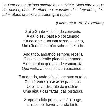
La fleur des traditions nationales est flétrie.
Mais libre a tous
de puiser, dans l'herbier cosmopolite des legendes, les
admirables pretextes à fiction qu'il recèle.
(
Literature à Tout à L'Heure
.)
Saíra Santo Antônio do convento,
A dar o seu passeio costumado
E a decorar, num tom rezado e lento,
Um cândido sermão sobre o pecado.
Andando, andando sempre, repetia
O divino sermão piedoso e brando,
E nem notou que a tarde esmorecia,
Que vinha a noite plácida baixando...
E andando, andando, viu-se num outeiro,
Com árvores e casas espalhadas,
Que ficava distante do mosteiro
Uma légua das fartas, das puxadas.
Surpreendido por se ver tão longe,
E fraco por haver andado tanto,