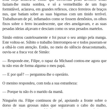
faziam-lhe muita sombra, e só a vermelhidão de um fogo
formidável, aclarava, em grandes reflexos, cinco ferreiros de braços
nus, que batiam sobre as suas bigornas com um tinido terrível.
Trabalhavam de pé, inflamados como se fossem demônios, os olhos
fixos sobre o ferro incandescente, que eles amolgavam, e as suas
pesadas ideias alçavam e desciam como os seus pesados martelos.
Simão entrou cautelosamente e foi puxar o seu amigo pela manga.
Este voltou-se. Súbito o trabalho Interrompeu-se e todos puseram-se
a olhá-lo com atenção. Então, no meio do silêncio desacostumado,
ouviu-se a fraca voz de Simão:
— Responde-me, Filipe, o rapaz da Michaud contou-me agora que
tu não eras de forma alguma o meu papá.
— E por quê? — perguntou-lhe o operário.
O menino respondeu, com toda a sua estranheza:
— Porque tu não és o marido da mamã.
Ninguém riu. Filipe continuou de pé, apoiando a fronte sobre o
dorso de suas grossas mãos que seguravam o cabo do malho,