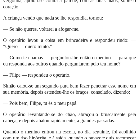
vergonha, apoiou-se contra a parede, com as duas mãos, sobre o
coração.
A criança vendo que nada se lhe respondia, tornou:
— Se não queres, voltarei a afogar-me.
O operário levou a coisa em brincadeira e respondeu rindo: —
"Quero — quero muito."
— Como te chamas — perguntou-lhe então o menino — para que
eu responda aos outros quando perguntarem pelo teu nome?
— Filipe — respondeu o operário.
Simão calou-se um segundo para bem fazer penetrar esse nome em
sua memória, depois estendeu-lhe os braços, consolado, dizendo:
— Pois bem, Filipe, tu és o meu papá.
O operário levantando-se do chão, abraçou-o bruscamente pela
cabeça, e depois abalou rapidamente, a grandes passadas.
Quando o menino entrou na escola, no dia seguinte, foi acolhido
com um riso hipócrita, e à saída, quando o rapazote quis recomeçar