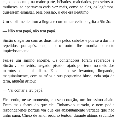
cujos pais eram, na maior parte, bêbados, malcriados, grosseiros às
mulheres, se apertavam cada vez mais, como se eles, os legítimos,
quisessem esmagar, pela pressão, o que era ilegítimo.
Um subitamente tirou a língua e com um ar velhaco grita a Simão:
— Não tem papá, não tem papá.
Simão o agarrou com as duas mãos pelos cabelos e pôs-se a dar-lhe
repetidos pontapés, enquanto o outro lhe mordia o rosto
impiedosamente.
Fez-se um sarilho enorme. Os contendores foram separados e
Simão viu-se ferido, rasgado, pisado, rojado por terra, no meio dos
marotos que aplaudiam. E quando se levantou, limpando,
maquinalmente, com as mãos a sua pequenina blusa, toda suja de
terra, alguém gritou:
— Vai contar a teu papá.
Ele sentiu, nesse momento, em seu coração, um fortíssimo abalo.
Eram mais fortes do que ele. Tinham-no surrado, e nem podia
responder-lhes porque via que era absolutamente verdade que não
tinha papá. Cheio de amor próprio tentou, durante alguns segundos