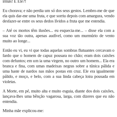
irmãs! E Ele?!
Eu chorava; e não perdia um só dos seus gestos. Lembro-me de que
ela quis dar-me uma fruta, e que sorriu depois com amargura, vendo
desfazer-se entre os seus dedos lívidos a fruta que me estendia.
– Até os mortos têm ilusões... eu esquecia-me... – disse ela com a
sua voz tão outra, apenas audível, como um murmúrio de vento
muito ao longe...
Então eu vi, eu vi que todas aquelas sombras flutuantes cercavam o
fardo que o homem de capuz pousara no chão; eram dois caixões
com defuntos; em um ia uma virgem, no outro um homem... Ela era
branca e fina, com umas madeixas negras sobre a túnica pálida e
uma haste de nardos nas mãos postas em cruz. Ele era igualmente
pálido, e moço, e belo, com a sua linda cabeça loira pousada em
violetas.
A Morte, em pé, muito alta e muito esguia, diante dos dois caixões,
lançava-lhes uma bênção vagarosa, larga, com dizeres que eu não
entendia.
Minha mãe explicou-me: