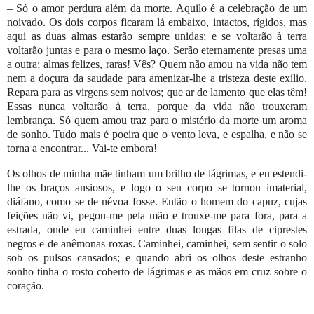
– Só o amor perdura além da morte. Aquilo é a celebração de um
noivado. Os dois corpos ficaram lá embaixo, intactos, rígidos, mas
aqui as duas almas estarão sempre unidas; e se voltarão à terra
voltarão juntas e para o mesmo laço. Serão eternamente presas uma
a outra; almas felizes, raras! Vês? Quem não amou na vida não tem
nem a doçura da saudade para amenizar-lhe a tristeza deste exílio.
Repara para as virgens sem noivos; que ar de lamento que elas têm!
Essas nunca voltarão à terra, porque da vida não trouxeram
lembrança. Só quem amou traz para o mistério da morte um aroma
de sonho. Tudo mais é poeira que o vento leva, e espalha, e não se
torna a encontrar... Vai-te embora!
Os olhos de minha mãe tinham um brilho de lágrimas, e eu estendi-
lhe os braços ansiosos, e logo o seu corpo se tornou imaterial,
diáfano, como se de névoa fosse. Então o homem do capuz, cujas
feições não vi, pegou-me pela mão e trouxe-me para fora, para a
estrada, onde eu caminhei entre duas longas filas de ciprestes
negros e de anêmonas roxas. Caminhei, caminhei, sem sentir o solo
sob os pulsos cansados; e quando abri os olhos deste estranho
sonho tinha o rosto coberto de lágrimas e as mãos em cruz sobre o
coração.