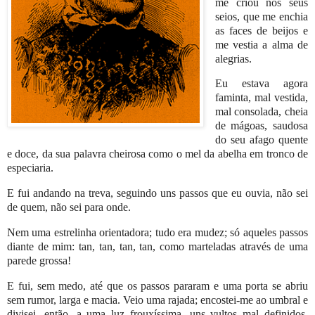
me criou nos seus
seios, que me enchia
as faces de beijos e
me vestia a alma de
alegrias.
Eu estava agora
faminta, mal vestida,
mal consolada, cheia
de mágoas, saudosa
do seu afago quente
e doce, da sua palavra cheirosa como o mel da abelha em tronco de
especiaria.
E fui andando na treva, seguindo uns passos que eu ouvia, não sei
de quem, não sei para onde.
Nem uma estrelinha orientadora; tudo era mudez; só aqueles passos
diante de mim: tan, tan, tan, tan, como marteladas através de uma
parede grossa!
E fui, sem medo, até que os passos pararam e uma porta se abriu
sem rumor, larga e macia. Veio uma rajada; encostei-me ao umbral e
divisei, então, a uma luz frouxíssima, uns vultos mal definidos,