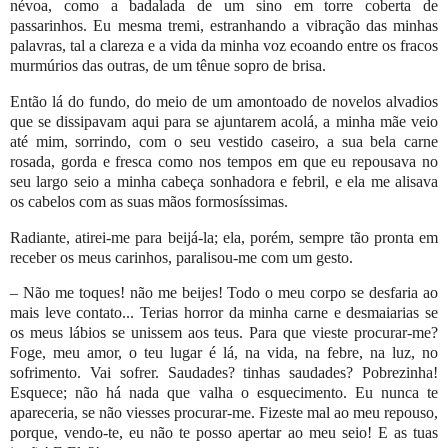
névoa, como a badalada de um sino em torre coberta de
passarinhos. Eu mesma tremi, estranhando a vibração das minhas
palavras, tal a clareza e a vida da minha voz ecoando entre os fracos
murmúrios das outras, de um tênue sopro de brisa.
Então lá do fundo, do meio de um amontoado de novelos alvadios
que se dissipavam aqui para se ajuntarem acolá, a minha mãe veio
até mim, sorrindo, com o seu vestido caseiro, a sua bela carne
rosada, gorda e fresca como nos tempos em que eu repousava no
seu largo seio a minha cabeça sonhadora e febril, e ela me alisava
os cabelos com as suas mãos formosíssimas.
Radiante, atirei-me para beijá-la; ela, porém, sempre tão pronta em
receber os meus carinhos, paralisou-me com um gesto.
– Não me toques! não me beijes! Todo o meu corpo se desfaria ao
mais leve contato... Terias horror da minha carne e desmaiarias se
os meus lábios se unissem aos teus. Para que vieste procurar-me?
Foge, meu amor, o teu lugar é lá, na vida, na febre, na luz, no
sofrimento. Vai sofrer. Saudades? tinhas saudades? Pobrezinha!
Esquece; não há nada que valha o esquecimento. Eu nunca te
apareceria, se não viesses procurar-me. Fizeste mal ao meu repouso,
porque, vendo-te, eu não te posso apertar ao meu seio! E as tuas