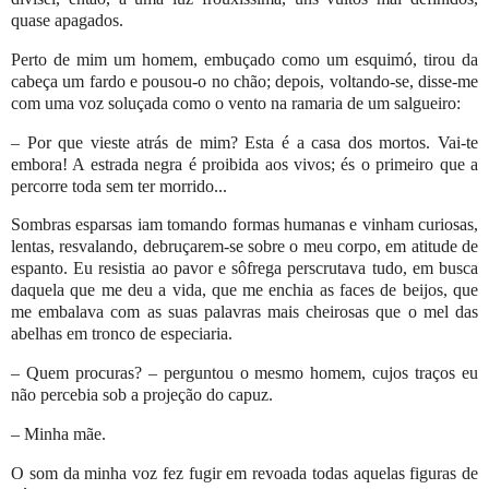
quase apagados.
Perto de mim um homem, embuçado como um esquimó, tirou da
cabeça um fardo e pousou-o no chão; depois, voltando-se, disse-me
com uma voz soluçada como o vento na ramaria de um salgueiro:
– Por que vieste atrás de mim? Esta é a casa dos mortos. Vai-te
embora! A estrada negra é proibida aos vivos; és o primeiro que a
percorre toda sem ter morrido...
Sombras esparsas iam tomando formas humanas e vinham curiosas,
lentas, resvalando, debruçarem-se sobre o meu corpo, em atitude de
espanto. Eu resistia ao pavor e sôfrega perscrutava tudo, em busca
daquela que me deu a vida, que me enchia as faces de beijos, que
me embalava com as suas palavras mais cheirosas que o mel das
abelhas em tronco de especiaria.
– Quem procuras? – perguntou o mesmo homem, cujos traços eu
não percebia sob a projeção do capuz.
– Minha mãe.
O som da minha voz fez fugir em revoada todas aquelas figuras de