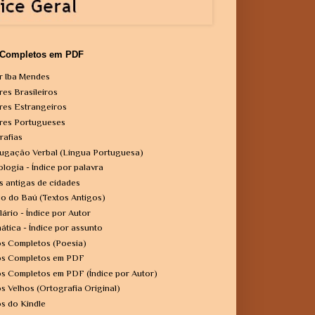
 Completos em PDF
r Iba Mendes
res Brasileiros
res Estrangeiros
res Portugueses
rafias
ugação Verbal (Língua Portuguesa)
ologia - Índice por palavra
s antigas de cidades
o do Baú (Textos Antigos)
lário - Índice por Autor
ática - Índice por assunto
os Completos (Poesia)
os Completos em PDF
os Completos em PDF (Índice por Autor)
os Velhos (Ortografia Original)
os do Kindle