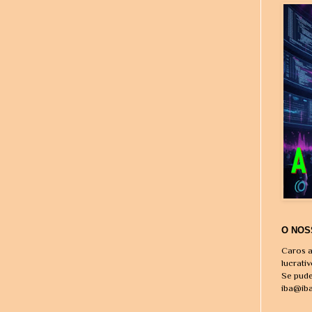
O NOS
Caros a
lucrati
Se pude
iba@ib