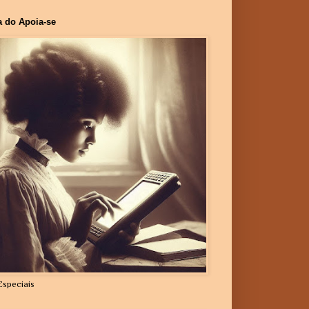
a do Apoia-se
Especiais