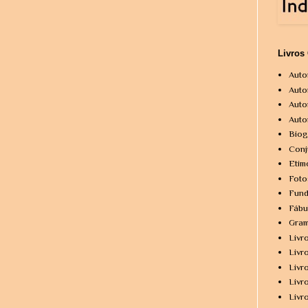
Livros
Auto
Auto
Auto
Auto
Biog
Conj
Etim
Foto
Fund
Fábu
Gram
Livr
Livr
Livr
Livr
Livr