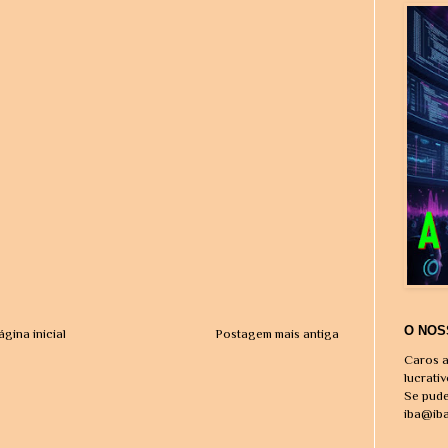
O NOS
ágina inicial
Postagem mais antiga
Caros a
lucrati
Se pude
iba@ib