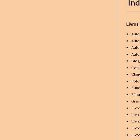
Livros
Auto
Auto
Auto
Auto
Biog
Conj
Etim
Foto
Fund
Fábu
Gram
Livr
Livr
Livr
Livr
Livr