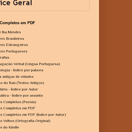
 Completos em PDF
r Iba Mendes
res Brasileiros
res Estrangeiros
res Portugueses
rafias
ugação Verbal (Língua Portuguesa)
ologia - Índice por palavra
s antigas de cidades
o do Baú (Textos Antigos)
lário - Índice por Autor
ática - Índice por assunto
os Completos (Poesia)
os Completos em PDF
os Completos em PDF (Índice por Autor)
os Velhos (Ortografia Original)
os do Kindle