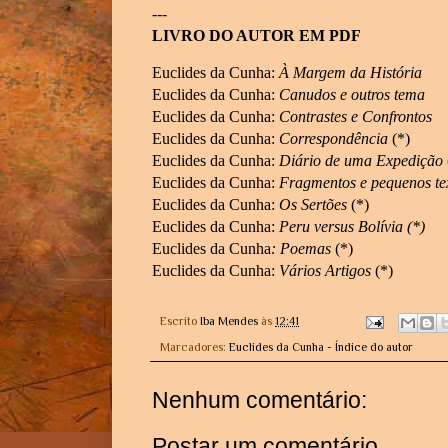
---
LIVRO DO AUTOR EM PDF
Euclides da Cunha:
À Margem da História
Euclides da Cunha:
Canudos e outros tema
Euclides da Cunha:
Contrastes e Confrontos
Euclides da Cunha:
Correspondência
(*)
Euclides da Cunha:
Diário de uma Expedição
Euclides da Cunha:
Fragmentos e pequenos te
Euclides da Cunha:
Os Sertões
(*)
Euclides da Cunha:
Peru versus Bolívia
(*)
Euclides da Cunha
: Poemas
(*)
Euclides da Cunha:
Vários Artigos
(*)
Escrito
Iba Mendes
às
12:41
Marcadores:
Euclides da Cunha - Índice do autor
Nenhum comentário:
Postar um comentário