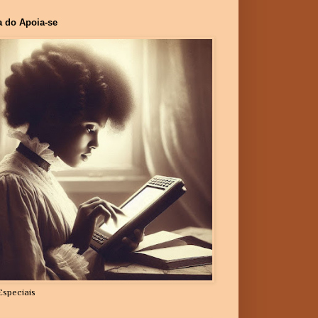
a do Apoia-se
Especiais