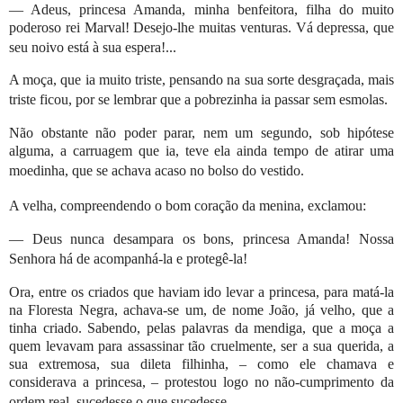
— Adeus, princesa Amanda, minha benfeitora, filha do muito
poderoso rei Marval! Desejo-lhe muitas venturas. Vá depressa, que
seu noivo está à sua espera!...
A moça, que ia muito triste, pensando na sua sorte desgraçada, mais
triste ficou, por se lembrar que a pobrezinha ia passar sem esmolas.
Não obstante não poder parar, nem um segundo, sob hipótese
alguma, a carruagem que ia, teve ela ainda tempo de atirar uma
moedinha, que se achava acaso no bolso do vestido.
A velha, compreendendo o bom coração da menina, exclamou:
— Deus nunca desampara os bons, princesa Amanda! Nossa
Senhora há de acompanhá-la e protegê-la!
Ora, entre os criados que haviam ido levar a princesa, para matá-la
na Floresta Negra, achava-se um, de nome João, já velho, que a
tinha criado. Sabendo, pelas palavras da mendiga, que a moça a
quem levavam para assassinar tão cruelmente, ser a sua querida, a
sua extremosa, sua dileta filhinha, – como ele chamava e
considerava a princesa, – protestou logo no não-cumprimento da
ordem real, sucedesse o que sucedesse.