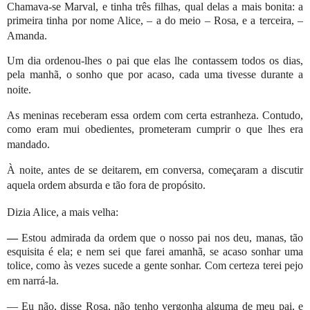
Chamava-se Marval, e tinha três filhas, qual delas a mais bonita: a
primeira tinha por nome Alice, – a do meio – Rosa, e a terceira, –
Amanda.
Um dia ordenou-lhes o pai que elas lhe contassem todos os dias,
pela manhã, o sonho que por acaso, cada uma tivesse durante a
noite.
As meninas receberam essa ordem com certa estranheza. Contudo,
como eram mui obedientes, prometeram cumprir o que lhes era
mandado.
À noite, antes de se deitarem, em conversa, começaram a discutir
aquela ordem absurda e tão fora de propósito.
Dizia Alice, a mais velha:
—
Estou admirada da ordem que o nosso pai nos deu, manas, tão
esquisita é ela; e nem sei que farei amanhã, se acaso sonhar uma
tolice, como às vezes sucede a gente sonhar. Com certeza terei pejo
em narrá-la.
— Eu não, disse Rosa, não tenho vergonha alguma de meu pai, e