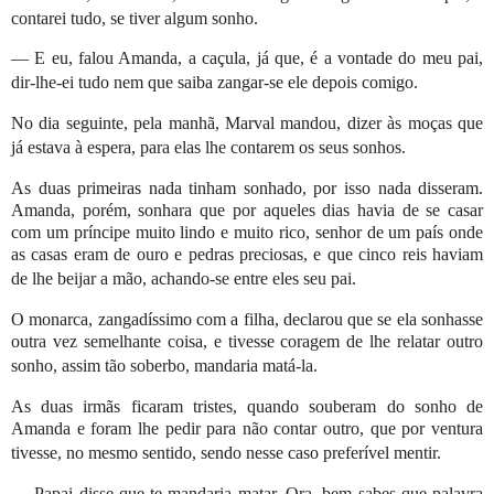
contarei tudo, se tiver algum sonho.
— E eu, falou Amanda, a caçula, já que, é a vontade do meu pai,
dir-lhe-ei tudo nem que saiba zangar-se ele depois comigo.
No dia seguinte, pela manhã, Marval mandou, dizer às moças que
já estava à espera, para elas lhe contarem os seus sonhos.
As duas primeiras nada tinham sonhado, por isso nada disseram.
Amanda, porém, sonhara que por aqueles dias havia de se casar
com um príncipe muito lindo e muito rico, senhor de um país onde
as casas eram de ouro e pedras preciosas, e que cinco reis haviam
de lhe beijar a mão, achando-se entre eles seu pai.
O monarca, zangadíssimo com a filha, declarou que se ela sonhasse
outra vez semelhante coisa, e tivesse coragem de lhe relatar outro
sonho, assim tão soberbo, mandaria matá-la.
As duas irmãs ficaram tristes, quando souberam do sonho de
Amanda e foram lhe pedir para não contar outro, que por ventura
tivesse, no mesmo sentido, sendo nesse caso preferível mentir.
— Papai disse que te mandaria matar. Ora, bem sabes que palavra