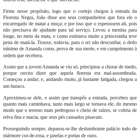
Firme nesse propósito, logo que o cortejo chegou à entrada da
Floresta Negra, João disse aos seus companheiros que fora ele o
encarregado de matar a moça; e por isso que o esperassem ali, pois
não precisava de ajudante para tal serviço. Levou a menina para
longe, no meio da mata, e como estimava muito a princesinha teve
pena de matá-la. Trouxe, todavia, para o rei não desconfiar, o dedo
mínimo de Amanda como, prova de sua morte, e em cumprimento à
ordem que rece­bera.
Assim que a jovem Amanda se viu só, principiou a chorar de medo,
porque ouvira dizer que aquela floresta era mal-assombrada.
Começou a andar; e, andando muito, já bastante fatigada, chegou a
um buraco.
Aproximou-se dele, e assim que transpôs a entrada, percebeu que
quanto mais caminhava, tanto mais largo se tornava ele, do mesmo
modo que o terreno mais pedregoso e cheio de raízes, se cobria de
relva fina e macia, que seus pés cans­ados pisavam.
Prosseguindo sempre, deparou-se-lhe deslumbrante palácio todo de
mármore cor-de-rosa, e janelas e portas de ouro.