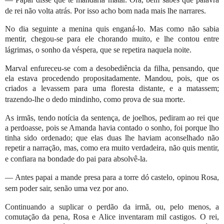
de rei não volta atrás. Por isso acho bom nada mais lhe narrares.
No dia seguinte a menina quis enganá-lo. Mas como não sabia
mentir, chegou-se para ele chorando muito, e lhe contou entre
lágrimas, o sonho da véspera, que se repetira naquela noite.
Marval enfureceu-se com a desobediência da filha, pensando, que
ela estava procedendo propo­sitadamente. Mandou, pois, que os
criados a levassem para uma floresta distante, e a matassem;
trazendo-lhe o dedo mindinho, como prova de sua morte.
As irmãs, tendo notícia da sentença, de joelhos, pediram ao rei que
a perdoasse, pois se Amanda havia contado o sonho, foi porque lho
tinha sido ordenado; que elas duas lhe haviam aconselhado não
repetir a narração, mas, como era muito verdadeira, não quis mentir,
e confiara na bondade do pai para absolvê-la.
— Antes papai a mande presa para a torre dó castelo, opinou Rosa,
sem poder sair, senão uma vez por ano.
Continuando a suplicar o perdão da irmã, ou, pelo menos, a
comutação da pena, Rosa e Alice inventaram mil castigos. O rei,