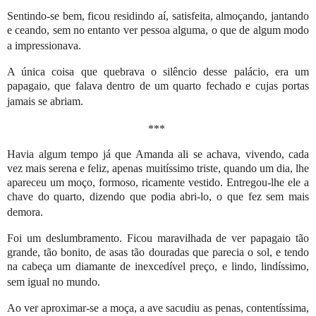
Sentindo-se bem, ficou residindo aí, satisfeita, almoçando, jantando
e ceando, sem no entanto ver pessoa alguma, o que de algum modo
a impressionava.
A única coisa que quebrava o silêncio desse palácio, era um
papagaio, que falava dentro de um quarto fechado e cujas portas
jamais se abriam.
***
Havia algum tempo já que Amanda ali se achava, vivendo, cada
vez mais serena e feliz, apenas
muitíssimo triste, quando um dia, lhe
apareceu um moço, formoso, ricamente vestido. Entregou-lhe ele a
chave do quarto, dizendo que po­dia abri-lo, o que fez sem mais
demora.
Foi um deslumbramento. Ficou maravilhada de ver papagaio tão
grande, tão bonito, de asas tão douradas que parecia o sol, e tendo
na cabeça um diamante de inexcedível preço, e lindo, lindíssimo,
sem igual no mundo.
Ao ver aproximar-se a moça, a ave sacudiu as penas, contentíssima,