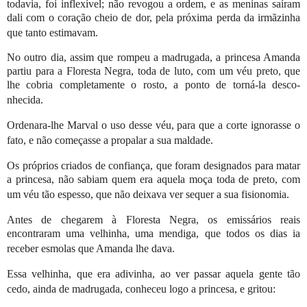
todavia, foi inflexível; não revogou a ordem, e as meninas saíram
dali com o coração cheio de dor, pela próxima perda da irmãzinha
que tanto estimavam.
No outro dia, assim que rompeu a madrugada, a princesa Amanda
partiu para a Floresta Negra, toda de luto, com um véu preto, que
lhe cobria completamente o rosto, a ponto de torná-la desco­
nhecida.
Ordenara-lhe Marval o uso desse véu, para que a corte ignorasse o
fato, e não começasse a propalar a sua maldade.
Os próprios criados de confiança, que foram designados para matar
a princesa, não sabiam quem era aquela moça toda de preto, com
um véu tão espesso, que não deixava ver sequer a sua fisionomia.
Antes de chegarem à
Floresta Negra, os emissários reais
encontraram uma velhinha, uma mendiga, que todos os dias ia
receber esmolas que Amanda lhe dava.
Essa velhinha, que era adivinha, ao ver passar aquela gente tão
cedo, ainda de madrugada, conheceu logo a princesa, e gritou: