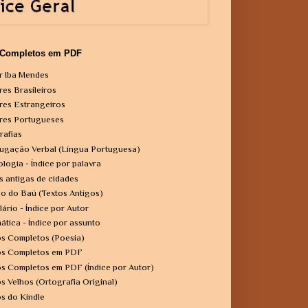
 Completos em PDF
r Iba Mendes
res Brasileiros
res Estrangeiros
res Portugueses
rafias
ugação Verbal (Língua Portuguesa)
ologia - Índice por palavra
s antigas de cidades
o do Baú (Textos Antigos)
lário - Índice por Autor
ática - Índice por assunto
os Completos (Poesia)
os Completos em PDF
os Completos em PDF (Índice por Autor)
os Velhos (Ortografia Original)
os do Kindle