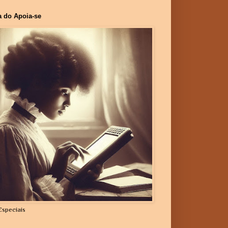
a do Apoia-se
Especiais