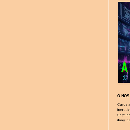
O NOS
Caros a
lucrati
Se pude
iba@ib