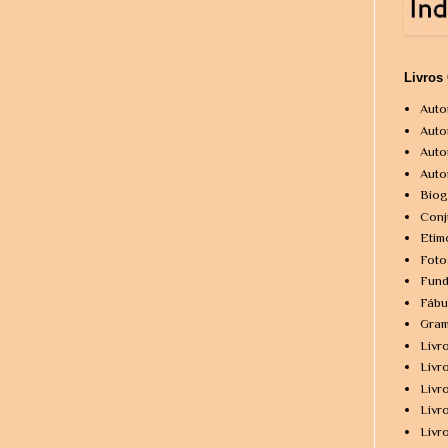
Livros
Auto
Auto
Auto
Auto
Biog
Conj
Etim
Foto
Fund
Fábu
Gram
Livr
Livr
Livr
Livr
Livr