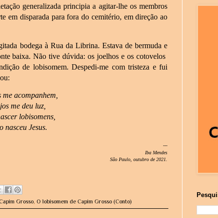
etação generalizada principia a agitar-lhe os membros
e em disparada para fora do cemitério, em direção ao
 agitada bodega à Rua da Librina. Estava de bermuda e
te baixa. Não tive dúvida: os joelhos e os cotovelos
ndição de lobisomem. Despedi-me com tristeza e fui
nou:
es me acompanhem,
jos me deu luz,
nascer lobisomens,
o nasceu Jesus.
---
Iba Mendes
São Paulo, outubro de 2021.
Pesqui
 Capim Grosso
,
O lobisomem de Capim Grosso (Conto)