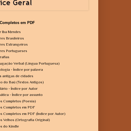
 Completos em PDF
r Iba Mendes
res Brasileiros
res Estrangeiros
res Portugueses
rafias
ugação Verbal (Língua Portuguesa)
ologia - Índice por palavra
s antigas de cidades
o do Baú (Textos Antigos)
lário - Índice por Autor
ática - Índice por assunto
os Completos (Poesia)
os Completos em PDF
os Completos em PDF (Índice por Autor)
os Velhos (Ortografia Original)
os do Kindle