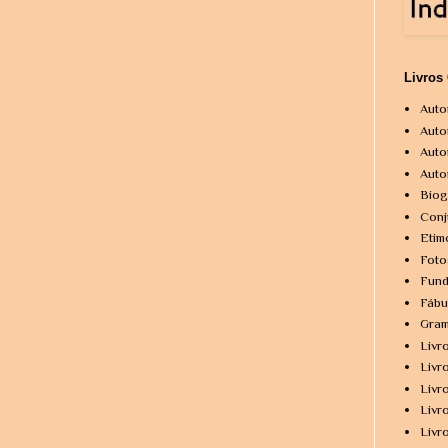
Livros
Auto
Auto
Auto
Auto
Biog
Conj
Etim
Foto
Fund
Fábu
Gram
Livr
Livr
Livr
Livr
Livr