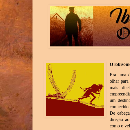
O lobisom
Era uma da
olhar par
mais dil
empreendi
um destin
conhecido 
De cabeça 
direção ao
como o vel