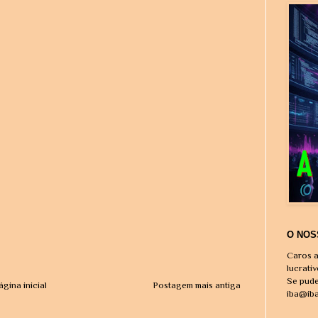
O NOS
Caros a
lucrati
Se pude
ágina inicial
Postagem mais antiga
iba@ib