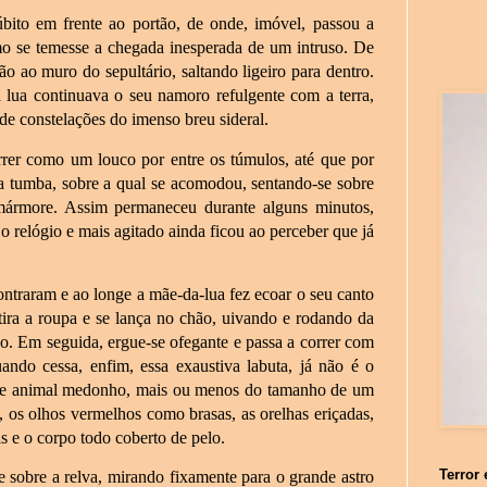
ito em frente ao portão, de onde, imóvel, passou a
mo se temesse a chegada inesperada de um intruso. De
o ao muro do sepultário, saltando ligeiro para dentro.
 lua continuava o seu namoro refulgente com a terra,
 de constelações do imenso breu sideral.
rrer como um louco por entre os túmulos, até que por
ha tumba, sobre a qual se acomodou, sentando-se sobre
mármore. Assim permaneceu durante alguns minutos,
 relógio e mais agitado ainda ficou ao perceber que já
ontraram e ao longe a mãe-da-lua fez ecoar o seu canto
tira a roupa e se lança no chão, uivando e rodando da
o. Em seguida, ergue-se ofegante e passa a correr com
ando cessa, enfim, essa exaustiva labuta, já não é o
 de animal medonho, mais ou menos do tamanho de um
 os olhos vermelhos como brasas, as orelhas eriçadas,
s e o corpo todo coberto de pelo.
Terror 
 sobre a relva, mirando fixamente para o grande astro