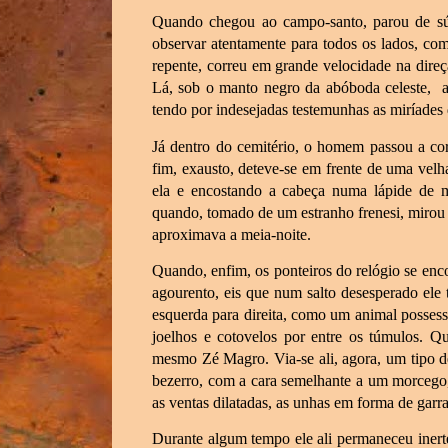
Quando chegou ao campo-santo, parou de súb
observar atentamente para todos os lados, co
repente, correu em grande velocidade na direçã
Lá, sob o manto negro da abóboda celeste, a
tendo por indesejadas testemunhas as miríades
Já dentro do cemitério, o homem passou a co
fim, exausto, deteve-se em frente de uma vel
ela e encostando a cabeça numa lápide de 
quando, tomado de um estranho frenesi, mirou o
aproximava a meia-noite.
Quando, enfim, os ponteiros do relógio se enc
agourento, eis que num salto desesperado ele 
esquerda para direita, como um animal possess
joelhos e cotovelos por entre os túmulos. Qu
mesmo Zé Magro. Via-se ali, agora, um tipo
bezerro, com a cara semelhante a um morcego,
as ventas dilatadas, as unhas em forma de garra
Durante algum tempo ele ali permaneceu inerte