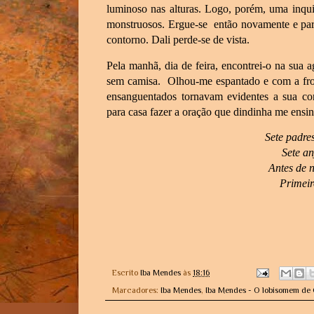
luminoso nas alturas. Logo, porém, uma inqui
monstruosos. Ergue-se então novamente e part
contorno. Dali perde-se de vista.
Pela manhã, dia de feira, encontrei-o na sua
sem camisa. Olhou-me espantado e com a fron
ensanguentados tornavam evidentes a sua co
para casa fazer a oração que dindinha me ensi
Sete padr
Sete an
Antes de 
Primeir
Escrito
Iba Mendes
às
18:16
Marcadores:
Iba Mendes
,
Iba Mendes - O lobisomem de