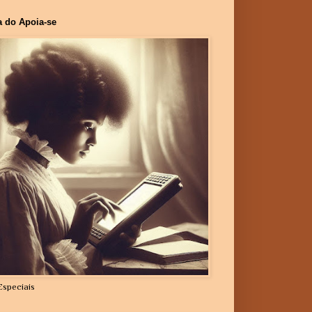
a do Apoia-se
Especiais