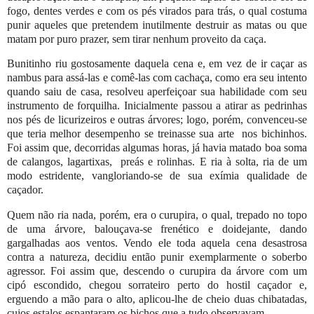
fogo, dentes verdes e com os pés virados para trás, o qual costuma
punir
aqueles que pretendem inutilmente destruir as matas ou que
matam por puro prazer, sem tirar nenhum proveito da caça.
Bunitinho riu gostosamente daquela cena e, em vez de ir caçar as
nambus para assá-las e comê-las com cachaça, como era seu intento
quando saiu de casa, resolveu aperfeiçoar sua habilidade com seu
instrumento de forquilha. Inicialmente passou a atirar as pedrinhas
nos pés de licurizeiros e outras árvores; logo, porém, convenceu-se
que teria melhor desempenho se treinasse sua arte
nos bichinhos.
Foi assim que, decorridas algumas horas, já havia matado boa soma
de calangos, lagartixas,
preás e rolinhas. E ria à solta, ria de um
modo estridente, vangloriando-se de sua exímia qualidade de
caçador.
Quem não ria nada, porém, era o curupira, o qual, trepado
no topo
de uma árvore, balouçava-se frenético e doidejante, dando
gargalhadas aos ventos. Vendo ele toda aquela cena desastrosa
contra a natureza,
decidiu então punir
exemplarmente
o soberbo
agressor. Foi assim que, descendo o curupira da árvore com um
cipó escondido, chegou sorrateiro perto do hostil caçador e,
erguendo a mão para o alto, aplicou-lhe de cheio duas chibatadas,
cujos estalos espantaram os bichos que a tudo observavam.