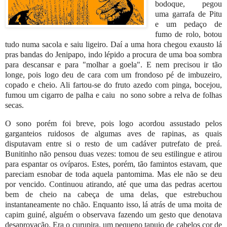
bodoque, pegou
uma garrafa de Pitu
e um pedaço de
fumo de rolo, botou
tudo numa sacola e saiu ligeiro. Daí a uma hora chegou exausto lá
pras bandas do Jenipapo, indo lépido a procura de uma boa sombra
para descansar e para "molhar a goela". E nem precisou ir tão
longe, pois logo deu de cara com um frondoso pé de imbuzeiro,
copado e cheio. Ali fartou-se do fruto azedo com pinga, bocejou,
fumou um cigarro de palha e caiu
no sono sobre a relva de folhas
secas.
O sono porém foi breve, pois logo acordou assustado pelos
garganteios ruidosos de algumas aves de rapinas, as quais
disputavam entre si o resto de um cadáver putrefato de preá.
Bunitinho não pensou duas vezes: tomou de seu estilingue e atirou
para espantar os ovíparos. Estes, porém, tão famintos estavam, que
pareciam esnobar de toda aquela pantomima. Mas ele não se deu
por vencido. Continuou atirando, até que uma das pedras acertou
bem de cheio na cabeça de uma delas, que estrebuchou
instantaneamente no chão. Enquanto isso, lá atrás de uma moita de
capim guiné, alguém o observava fazendo um gesto que denotava
desaprovação. Era o curupira, um pequeno tapuio de cabelos cor de