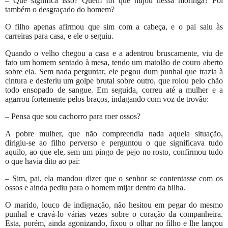
– Que significa isso? Quem foi que mijou nessa moringa? Foi
também o desgraçado do homem?
O filho apenas afirmou que sim com a cabeça, e o pai saiu às
carreiras para casa, e ele o seguiu.
Quando o velho chegou a casa e a adentrou bruscamente, viu de
fato um homem sentado à mesa, tendo um matolão de couro aberto
sobre ela. Sem nada perguntar, ele pegou dum punhal que trazia à
cintura e desferiu um golpe brutal sobre outro, que rolou pelo chão
todo ensopado de sangue. Em seguida, correu até a mulher e a
agarrou fortemente pelos braços, indagando com voz de trovão:
– Pensa que sou cachorro para roer ossos?
A pobre mulher, que não compreendia nada aquela situação,
dirigiu-se ao filho perverso e perguntou o que significava tudo
aquilo, ao que ele, sem um pingo de pejo no rosto, confirmou tudo
o que havia dito ao pai:
– Sim, pai, ela mandou dizer que o senhor se contentasse com os
ossos e ainda pediu para o homem mijar dentro da bilha.
O marido, louco de indignação, não hesitou em pegar do mesmo
punhal e cravá-lo várias vezes sobre o coração da companheira.
Esta, porém, ainda agonizando, fixou o olhar no filho e lhe lançou