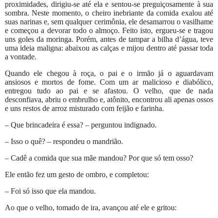
proximidades, dirigiu-se até ela e sentou-se preguiçosamente à sua
sombra. Neste momento, o cheiro inebriante da comida exalou até
suas narinas e, sem qualquer cerimônia, ele desamarrou o vasilhame
e começou a devorar todo o almoço. Feito isto, ergueu-se e tragou
uns goles da moringa. Porém, antes de tampar a bilha d’água, teve
uma ideia maligna: abaixou as calças e mijou dentro até passar toda
a vontade.
Quando ele chegou à roça, o pai e o irmão já o aguardavam
ansiosos e mortos de fome. Com um ar malicioso e diabólico,
entregou tudo ao pai e se afastou. O velho, que de nada
desconfiava, abriu o embrulho e, atônito, encontrou ali apenas ossos
e uns restos de arroz misturado com feijão e farinha.
– Que brincadeira é essa? – perguntou indignado.
– Isso o quê? – respondeu o mandrião.
– Cadê a comida que sua mãe mandou? Por que só tem osso?
Ele então fez um gesto de ombro, e completou:
– Foi só isso que ela mandou.
Ao que o velho, tomado de ira, avançou até ele e gritou: