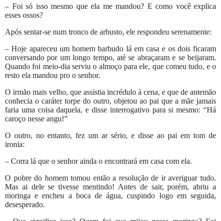
– Foi só isso mesmo que ela me mandou? E como você explica
esses ossos?
Após sentar-se num tronco de arbusto, ele respondeu serenamente:
– Hoje apareceu um homem barbudo lá em casa e os dois ficaram
conversando por um longo tempo, até se abraçaram e se beijaram.
Quando foi meio-dia serviu o almoço para ele, que comeu tudo, e o
resto ela mandou pro o senhor.
O irmão mais velho, que assistia incrédulo à cena, e que de antemão
conhecia o caráter torpe do outro, objetou ao pai que a mãe jamais
faria uma coisa daquela, e disse interrogativo para si mesmo: “Há
caroço nesse angu!”
O outro, no entanto, fez um ar sério, e disse ao pai em tom de
ironia:
– Corra lá que o senhor ainda o encontrará em casa com ela.
O pobre do homem tomou então a resolução de ir averiguar tudo.
Mas ai dele se tivesse mentindo! Antes de sair, porém, abriu a
moringa e encheu a boca de água, cuspindo logo em seguida,
desesperado.