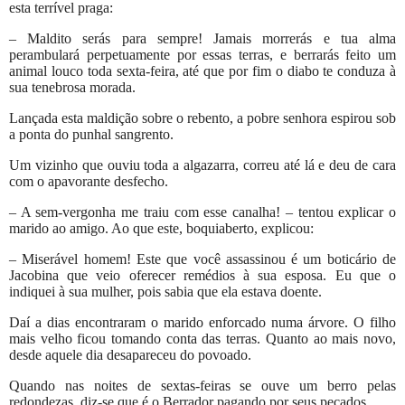
esta terrível praga:
– Maldito serás para sempre! Jamais morrerás e tua alma
perambulará perpetuamente por essas terras, e berrarás feito um
animal louco toda sexta-feira, até que por fim o diabo te conduza à
sua tenebrosa morada.
Lançada esta maldição sobre o rebento, a pobre senhora espirou sob
a ponta do punhal sangrento.
Um vizinho que ouviu toda a algazarra, correu até lá e deu de cara
com o apavorante desfecho.
– A sem-vergonha me traiu com esse canalha! – tentou explicar o
marido ao amigo. Ao que este, boquiaberto, explicou:
– Miserável homem! Este que você assassinou é um boticário de
Jacobina que veio oferecer remédios à sua esposa. Eu que o
indiquei à sua mulher, pois sabia que ela estava doente.
Daí a dias encontraram o marido enforcado numa árvore. O filho
mais velho ficou tomando conta das terras. Quanto ao mais novo,
desde aquele dia desapareceu do povoado.
Quando nas noites de sextas-feiras se ouve um berro pelas
redondezas, diz-se que é o Berrador pagando por seus pecados.