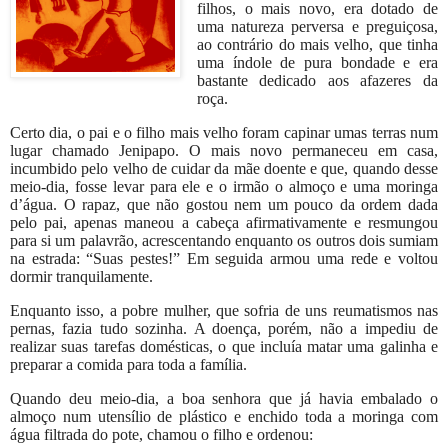
filhos, o mais novo, era dotado de
uma natureza perversa e preguiçosa,
ao contrário do mais velho, que tinha
uma índole de pura bondade e era
bastante dedicado aos afazeres da
roça.
Certo dia, o pai e o filho mais velho foram capinar umas terras num
lugar chamado Jenipapo. O mais novo permaneceu em casa,
incumbido pelo velho de cuidar da mãe doente e que, quando desse
meio-dia, fosse levar para ele e o irmão o almoço e uma moringa
d’água. O rapaz, que não gostou nem um pouco da ordem dada
pelo pai, apenas maneou a cabeça afirmativamente e resmungou
para si um palavrão, acrescentando enquanto os outros dois sumiam
na estrada: “Suas pestes!” Em seguida armou uma rede e voltou
dormir tranquilamente.
Enquanto isso, a pobre mulher, que sofria de uns reumatismos nas
pernas, fazia tudo sozinha. A doença, porém, não a impediu de
realizar suas tarefas domésticas, o que incluía matar uma galinha e
preparar a comida para toda a família.
Quando deu meio-dia, a boa senhora que já havia embalado o
almoço num utensílio de plástico e enchido toda a moringa com
água filtrada do pote, chamou o filho e ordenou: