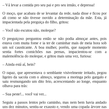
– Vá levar a comida pro seu pai e pro seu irmão, e depressa!
O moço, que acabara de se levantar da rede, nada disse e ficou por
ali como se não tivesse ouvido a determinação da mãe. Esta, já
impacientada pela preguiça do filho, gritou:
– Você não escutou não, moleque?
O preguiçoso perguntou então se não podia almoçar antes, pois
estava com muita fome e ia ter de caminhar mais de meia hora sob
um sol causticante. A boa mulher, porém, que naquele momento
sentia fortes comichões nas pernas, impacientou-se com a
malemolência do moleque, e gritou mais uma vez, furiosa:
– Ainda está aí, hein?
O rapaz, que apresentava o semblante visivelmente irritado, pegou
ligeiro da sacola com o almoço, segurou a moringa pelo gargalo e
saiu resmungando um dito feio, acrescentando ao longe, enquanto
olhava para trás:
– Sua peste!... você vai ver...
Seguiu a passos lentos pelo caminho, mas nem bem havia andado
uns dez minutos, sentiu-se exausto e, vendo uma copada árvore nas