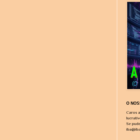
O NOS
Caros a
lucrati
Se pude
iba@ib