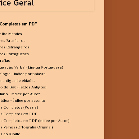
 Completos em PDF
r Iba Mendes
res Brasileiros
res Estrangeiros
res Portugueses
rafias
ugação Verbal (Língua Portuguesa)
ologia - Índice por palavra
s antigas de cidades
o do Baú (Textos Antigos)
lário - Índice por Autor
ática - Índice por assunto
os Completos (Poesia)
os Completos em PDF
os Completos em PDF (Índice por Autor)
os Velhos (Ortografia Original)
os do Kindle