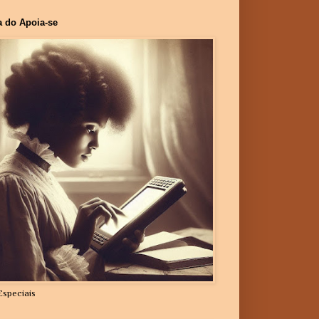
a do Apoia-se
Especiais