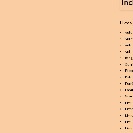
Livros
Auto
Auto
Auto
Auto
Biog
Conj
Etim
Foto
Fund
Fábu
Gram
Livr
Livr
Livr
Livr
Livr