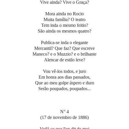
Vive ainda? Vive o Graça?
Mora ainda no Rocio
Muita família? O teatro
Tem inda o mesmo feitio?
São ainda os mesmos quatro?
Publica-se inda o elegante
Mercantil? Que faz? Que escreve
Maneco? e o Muzzio? e o brilhante
Alencar de estilo leve?
Vou vê-los todos, e juro
Em honra aos dias passados,
Que ao meu golpe áspero e duro
Serão poupados, poupados...
N° 4
(17 de novembro de 1886)
Voilà ce que l'on dit de moi