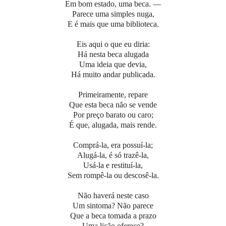
Em bom estado, uma beca. —
Parece uma simples nuga,
E é mais que uma biblioteca.
Eis aqui o que eu diria:
Há nesta beca alugada
Uma ideia que devia,
Há muito andar publicada.
Primeiramente, repare
Que esta beca não se vende
Por preço barato ou caro;
É que, alugada, mais rende.
Comprá-la, era possuí-la;
Alugá-la, é só trazê-la,
Usá-la e restituí-la,
Sem rompê-la ou descosê-la.
Não haverá neste caso
Um sintoma? Não parece
Que a beca tomada a prazo
Uma lição oferece?