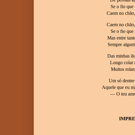
Se o fio que 
Caem no chão,
Caem no chão,
Se o fio que 
Mas entre tant
Sempre alguma
Das minhas ilu
Longo colar 
Muitos rola
Um só dentre 
Aquele que eu ma
— O teu amor
IMPRE