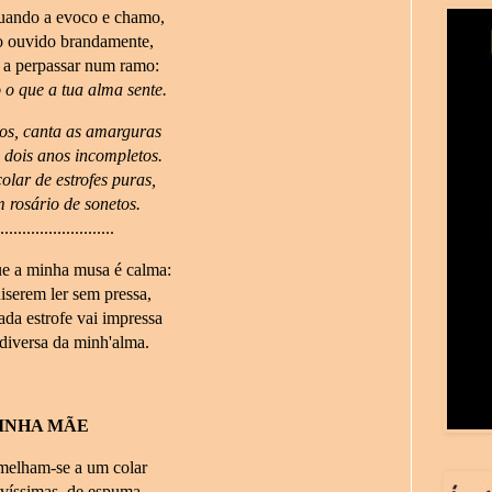
 quando a evoco e chamo,
 ouvido brandamente,
e a perpassar num ramo:
 o que a tua alma sente.
sos, canta as amarguras
e dois anos incompletos.
olar de estrofes puras,
 rosário de sonetos.
..........................
ue a minha musa é calma:
iserem ler sem pressa,
da estrofe vai impressa
diversa da minh'alma.
INHA MÃE
emelham-se a um colar
lvíssimas, de espuma.