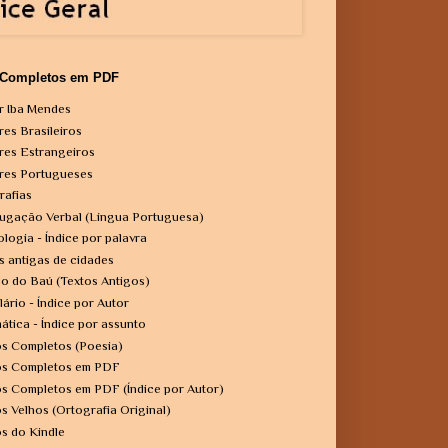
 Completos em PDF
r Iba Mendes
res Brasileiros
res Estrangeiros
res Portugueses
rafias
ugação Verbal (Língua Portuguesa)
ologia - Índice por palavra
s antigas de cidades
o do Baú (Textos Antigos)
lário - Índice por Autor
ática - Índice por assunto
os Completos (Poesia)
os Completos em PDF
os Completos em PDF (Índice por Autor)
os Velhos (Ortografia Original)
os do Kindle