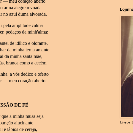
or — meu coração aberto.
ao ar na alegre revoada
Lojinh
r no azul duma alvorada.
ir pela amplitude calma
er, pedaços da minh'alma:
ntei de idílico e olorante,
lhar da minha terna amante
al da minha santa mãe,
ás, branca como a cecém.
nha, a vós dedico e oferto
or — meu coração aberto.
SSÃO DE FÉ
 que a minha musa seja
Livros 
arição alucinante
l e lábios de cereja,