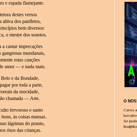
o e espada flamejante.
etora destes versos
 altiva dos panfletos,
incípios bem diversos:
a, o mestre dos sonetos.
 a cantar imprecações
es gangrenas mundanais,
omente estas canções
de amor — e nada mais.
 Belo e da Bondade,
pagar por toda a parte,
roreais da mocidade,
gião chamada — Arte.
O NOS
ulto fervoroso e santo
Caros a
lucrati
 bons, às coisas mansas.
Se pude
nas lágrimas do pranto,
iba@ib
os risos das crianças.