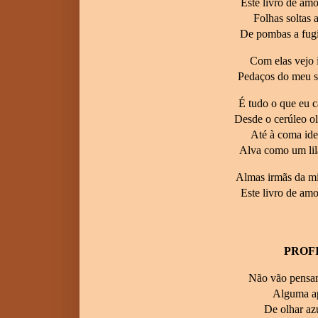
Este livro de am
Folhas soltas 
De pombas a fugi
Com elas vejo 
Pedaços do meu s
É tudo o que eu ca
Desde o cerúleo o
Até à coma ide
Alva como um lil
Almas irmãs da mi
Este livro de am
PROFI
Não vão pensar
Alguma ap
De olhar azu