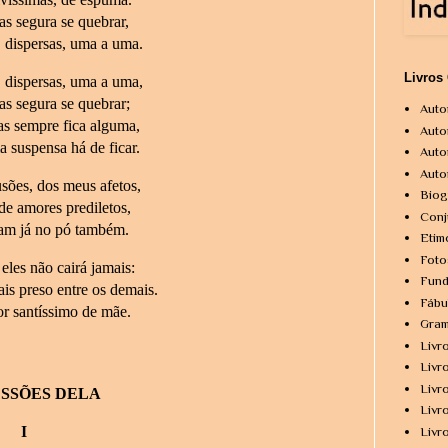
as segura se quebrar,
 dispersas, uma a uma.
Livros
 dispersas, uma a uma,
as segura se quebrar;
Auto
as sempre fica alguma,
Auto
 suspensa há de ficar.
Auto
Auto
sões, dos meus afetos,
Biog
de amores prediletos,
Conj
ram já no pó também.
Etim
Foto
eles não cairá jamais:
Fund
is preso entre os demais.
Fábu
 santíssimo de mãe.
Gram
Livr
Livr
Livr
SSÕES DELA
Livr
I
Livr