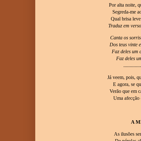
Por alta noite,
Segreda-me ao
Qual brisa lev
Traduz em verso
Canta os sorri
Dos teus vinte 
Faz deles um c
Faz deles um
..............
Já veem, pois, q
E agora, se qu
Verão que em ca
Uma afecção 
A M
As ilusões s
De pérolas a