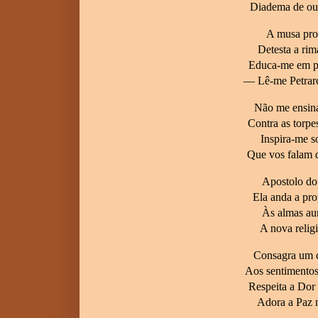
Diadema de our
A musa prot
Detesta a rima
Educa-me em pr
— Lê-me Petrarc
Não me ensina
Contra as torp
Inspira-me s
Que vos falam 
Apostolo do
Ela anda a pro
Às almas au
A nova reli
Consagra um c
Aos sentimentos
Respeita a Dor 
Adora a Paz n