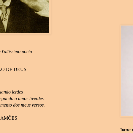
l'altissimo poeta
ÃO DE DEUS
uando lerdes
egundo o amor tiverdes
imento dos meus versos.
CAMÕES
Terror 