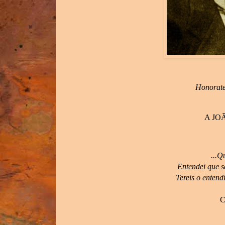
Honorate 
A JO
...Q
Entendei que s
Tereis o entend