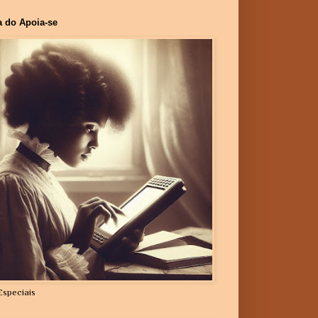
a do Apoia-se
Especiais