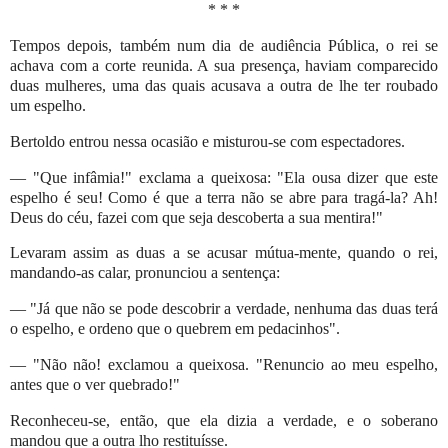
* * *
Tempos depois, também num dia de audiência Pública, o rei se
achava com a corte reunida. A sua presença, haviam comparecido
duas mulheres, uma das quais acusava a outra de lhe ter roubado
um espelho.
Bertoldo entrou nessa ocasião e misturou-se com espectadores.
— "Que infâmia!" exclama a queixosa: "Ela ousa dizer que este
espelho é seu! Como é que a terra não se abre para tragá-la? Ah!
Deus do céu, fazei com que seja descoberta a sua mentira!"
Levaram assim as duas a se acusar mútua-mente, quando o rei,
mandando-as calar, pronunciou a sentença:
— "Já que não se pode descobrir a verdade, nenhuma das duas terá
o espelho, e ordeno que o quebrem em pedacinhos".
— "Não não! exclamou a queixosa. "Renuncio ao meu espelho,
antes que o ver quebrado!"
Reconheceu-se, então, que ela dizia a verdade, e o soberano
mandou que a outra lho restituísse.