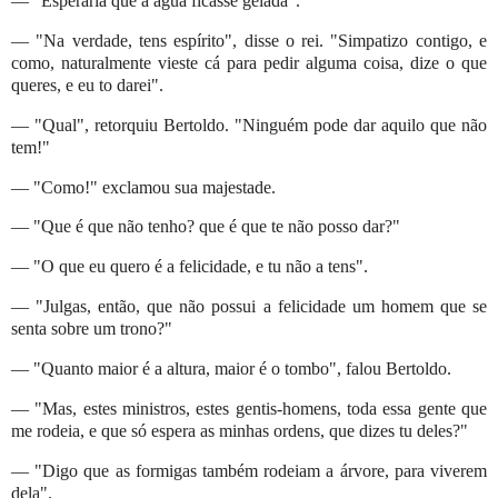
— "Esperaria que a água ficasse gelada".
— "Na verdade, tens espírito", disse o rei. "Simpatizo contigo, e
como, naturalmente vieste cá para pedir alguma coisa, dize o que
queres, e eu to darei".
— "Qual", retorquiu Bertoldo. "Ninguém pode dar aquilo que não
tem!"
— "Como!" exclamou sua majestade.
— "Que é que não tenho? que é que te não posso dar?"
— "O que eu quero é a felicidade, e tu não a tens".
— "Julgas, então, que não possui a felicidade um homem que se
senta sobre um trono?"
— "Quanto maior é a altura, maior é o tombo", falou Bertoldo.
— "Mas, estes ministros, estes gentis-homens, toda essa gente que
me rodeia, e que só espera as minhas ordens, que dizes tu deles?"
— "Digo que as formigas também rodeiam a árvore, para viverem
dela".